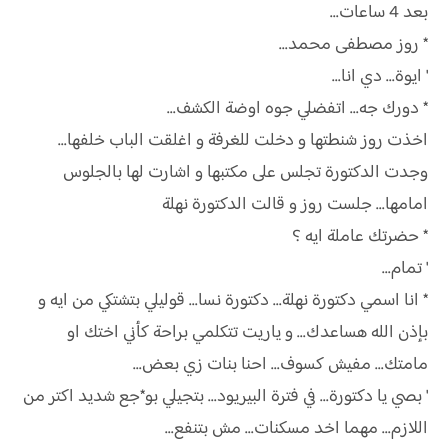
بعد 4 ساعات...
* روز مصطفى محمد...
' ايوة... دي انا...
* دورك جه... اتفضلي جوه اوضة الكشف...
اخذت روز شنطتها و دخلت للغرفة و اغلقت الباب خلفها...
وجدت الدكتورة تجلس على مكتبها و اشارت لها بالجلوس
امامها... جلست روز و قالت الدكتورة نهلة
* حضرتك عاملة ايه ؟
' تمام...
* انا اسمي دكتورة نهلة... دكتورة نسا... قوليلي بتشتكي من ايه و
بإذن الله هساعدك... و ياريت تتكلمي براحة كأني اختك او
مامتك... مفيش كسوف... احنا بنات زي بعض...
' بصي يا دكتورة... في فترة البيريود... بتجيلي بو*جع شديد اكتر من
اللازم... مهما اخد مسكنات... مش بتنفع...