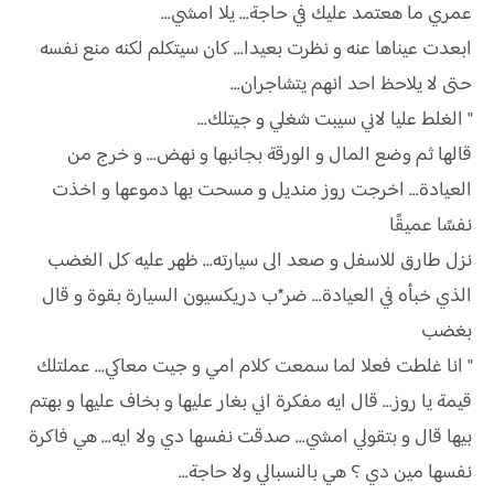
عمري ما هعتمد عليك في حاجة... يلا امشي...
ابعدت عيناها عنه و نظرت بعيدا... كان سيتكلم لكنه منع نفسه
حتى لا يلاحظ احد انهم يتشاجران...
" الغلط عليا لاني سيبت شغلي و جيتلك...
قالها ثم وضع المال و الورقة بجانبها و نهض... و خرج من
العيادة... اخرجت روز منديل و مسحت بها دموعها و اخذت
نفسًا عميقًا
نزل طارق للاسفل و صعد الى سيارته... ظهر عليه كل الغضب
الذي خبأه في العيادة... ضر*ب دريكسيون السيارة بقوة و قال
بغضب
" انا غلطت فعلا لما سمعت كلام امي و جيت معاكي... عملتلك
قيمة يا روز... قال ايه مفكرة اني بغار عليها و بخاف عليها و بهتم
بيها قال و بتقولي امشي... صدقت نفسها دي ولا ايه... هي فاكرة
نفسها مين دي ؟ هي بالنسبالي ولا حاجة...