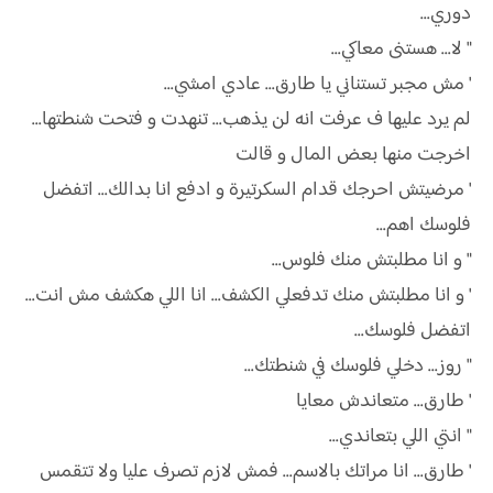
دوري...
" لا... هستنى معاكي...
' مش مجبر تستناني يا طارق... عادي امشي...
لم يرد عليها ف عرفت انه لن يذهب... تنهدت و فتحت شنطتها...
اخرجت منها بعض المال و قالت
' مرضيتش احرجك قدام السكرتيرة و ادفع انا بدالك... اتفضل
فلوسك اهم...
" و انا مطلبتش منك فلوس...
' و انا مطلبتش منك تدفعلي الكشف... انا اللي هكشف مش انت...
اتفضل فلوسك...
" روز... دخلي فلوسك في شنطتك...
' طارق... متعاندش معايا
" انتي اللي بتعاندي...
' طارق... انا مراتك بالاسم... فمش لازم تصرف عليا ولا تتقمس