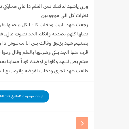
وربي ياشهد لدفعك تمن القلم دا غالي هخليكي
نظرات كل اللي موجودين
رجعت شهد البيت ودخلت كان الكل بيبصلها بفرح
بصلها كلهم بصدمه واتكلم الجد بصوت عالي.. ش
بصتلهم شهد بزعيق وقالت بس انا مبحبوش دا زى
قرب منها الجد ببكي وضر..بها بالقلم وقال وهوا
هيثم بص لشهد وقلها ع اوضتك فوراً حسابنا بع
طلعت شهد تجري ودخلت الاوضه واترمت ع السرير
الرواية موجودة كاملة في قناة الت