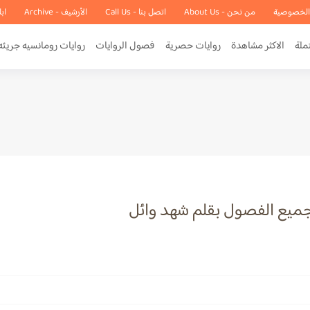
الخصوصية
من نحن - About Us
اتصل بنا - Call Us
الأرشيف - Archive
اب
ملة
الاكثر مشاهدة
روايات حصرية
فصول الروايات
روايات رومانسيه جريئه
 جميع الفصول بقلم شهد وائل