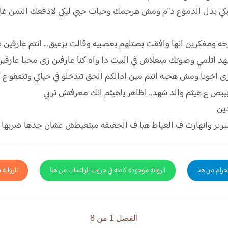
 تبكي بدل الدموع د"م ومش هرحمك وحيات حبي ليكي لادفعك التمن غ
ه ومفكرين انها وافقت بصتلهم بعصبيه وقالت بزعيق... انتم عارفين
هد اتلمي وصوتك ميعلاش في البيت دا واه كنا عارفين زى محنا عارفي
 اخويا ومش هحبه انتم مين ادالكم الحق تتدخلو في حياتي وتتفقو ع 
 بيبص ع هيثم والد شهد.. اظاهر ياهيثم انك معرفتش تربي
دين
 وانهارت ف العياط هيا ف الحقيقه مبتعيطش عشان جدها ضربها بالق
لجرام من هنا
الرواية موجودة كاملة في جروب الواتساب من هنا
الرواية 
الفصل 1 من 8