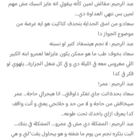
عبد الرحيم :مقالش لمين كأنه بيقولي انه عايز انسبك مش مهم
لمين بس ننهي العداوة دي....
سعاد:و من امتى الحداية بتحدف كتاكيت هو ايه غرضة من
موضوع الجواز دا
عبد الرحيم : لا نجم هيتسفاد كتير لو نسبته
سعاد بخوف: طب ما هو ممكن يكون عايزاها لعمرو ابنه الكبير
اللي مغروس معه في الليلة دي و في كل شغل الجزارة... يلهوي لو
فكر في كدا
عبد الرحيم : عمر!
سعاد بحدة:انت جاي تفكر دلوقتي... انا هيجرالي حاجة... عمر
مبيخافش من حاجة و لا من حد و حلانجي يعني و أنت واقف
كدا يعرف ازاي ياخدك تحت طوعه...
عبد الرحيم : المشكلة دي مش في عمرو.... المشكلة في بنتك....
البت بتكره نجم من يوم ما شفته و هو بيحاول يقت"لني و هي