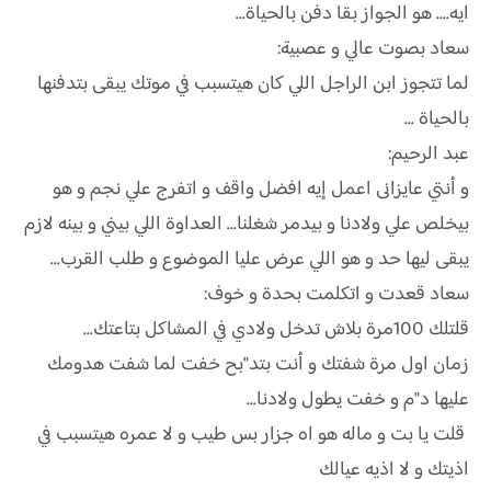
ايه.... هو الجواز بقا دفن بالحياة...
سعاد بصوت عالي و عصبية:
لما تتجوز ابن الراجل اللي كان هيتسبب في موتك يبقى بتدفنها
بالحياة ...
عبد الرحيم:
و أنتي عايزانى اعمل إيه افضل واقف و اتفرج علي نجم و هو
بيخلص علي ولادنا و بيدمر شغلنا... العداوة اللي بيني و بينه لازم
يبقى ليها حد و هو اللي عرض عليا الموضوع و طلب القرب...
سعاد قعدت و اتكلمت بحدة و خوف:
قلتلك 100مرة بلاش تدخل ولادي في المشاكل بتاعتك...
زمان اول مرة شفتك و أنت بتد"بح خفت لما شفت هدومك
عليها د"م و خفت يطول ولادنا...
قلت يا بت و ماله هو اه جزار بس طيب و لا عمره هيتسبب في
اذيتك و لا اذيه عيالك