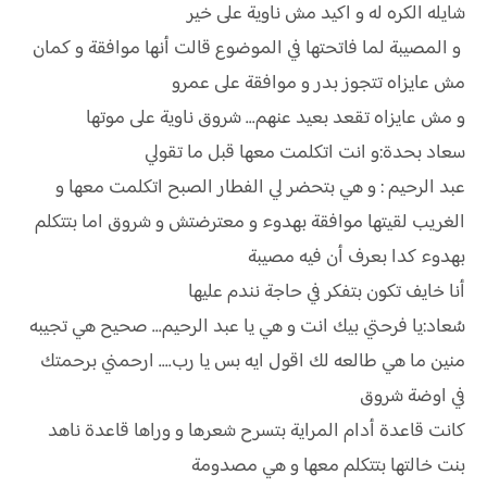
شايله الكره له و اكيد مش ناوية على خير
و المصيبة لما فاتحتها في الموضوع قالت أنها موافقة و كمان
مش عايزاه تتجوز بدر و موافقة على عمرو
و مش عايزاه تقعد بعيد عنهم... شروق ناوية على موتها
سعاد بحدة:و انت اتكلمت معها قبل ما تقولي
عبد الرحيم : و هي بتحضر لي الفطار الصبح اتكلمت معها و
الغريب لقيتها موافقة بهدوء و معترضتش و شروق اما بتتكلم
بهدوء كدا بعرف أن فيه مصيبة
أنا خايف تكون بتفكر في حاجة نندم عليها
سُعاد:يا فرحتي بيك انت و هي يا عبد الرحيم... صحيح هي تجيبه
منين ما هي طالعه لك اقول ايه بس يا رب.... ارحمني برحمتك
في اوضة شروق
كانت قاعدة أدام المراية بتسرح شعرها و وراها قاعدة ناهد
بنت خالتها بتتكلم معها و هي مصدومة