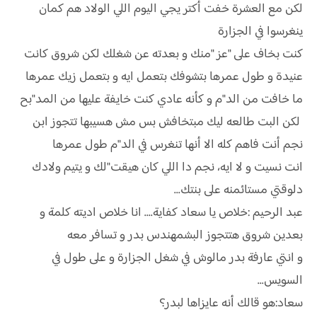
لكن مع العشرة خفت أكتر يجي اليوم اللي الولاد هم كمان
ينغرسوا في الجزارة
كنت بخاف على "عز "منك و بعدته عن شغلك لكن شروق كانت
عنيدة و طول عمرها بتشوفك بتعمل ايه و بتعمل زيك عمرها
ما خافت من الد"م و كأنه عادي كنت خايفة عليها من المد"بح
لكن البت طالعه ليك مبتخافش بس مش هسيبها تتجوز ابن
نجم أنت فاهم كله الا أنها تنغرس في الد"م طول عمرها
انت نسيت و لا ايه، نجم دا اللي كان هيقت"لك و يتيم ولادك
دلوقتي مستائمنه على بنتك...
عبد الرحيم :خلاص يا سعاد كفاية.... انا خلاص اديته كلمة و
بعدين شروق هتتجوز البشمهندس بدر و تسافر معه
و انتي عارفة بدر مالوش في شغل الجزارة و على طول في
السويس...
سعاد:هو قالك أنه عايزاها لبدر؟