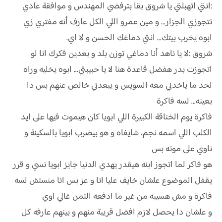
:انتي اتهبلتي يا شروق بقا بترفضي المهندس و موافقة عادي
تتجوزي الجزار... و مين عمرو اللي الكل عارف أنه مفتري زي
ابوه يخرب بيتك... انتي دماغك الحسن و لا اي.
شروق :لا يا ناهد أنا دماغي توزن بلد و بعدين فكرك انا لو
اتجوزت بدر هفضل قاعدة هنا لا يا حبيبتي... ابوه يخليه وراه
لحد ما ياخدني معه السويس و يبعدني خالص عنهم بس دا
بعينه... لسه فاكرة
فاكرة يوم الخناقة الكبيرة اللي ابويا كان هيموت فيها على ايد
الكلب اللي اسمه نجم، شايفاه و هو بيضرب ابويا بالسكينة و
ناوي على موته بس
هو فاكر لما اتجوز ابنه هيقدر يهدي الدنيا جايز ابويا نسي و قرر
يقفل الموضوع علشان خايف عليا انا و عز بس انا منستش لسه
فاكرة و مش هسيبه من غير ما ادفعه التمن غالي اوي
و علشان دا يحصل لازم افضل قريبة منهم و بينهم عارفه كل