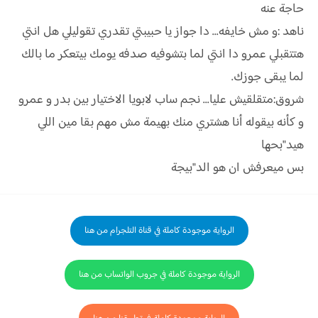
حاجة عنه
ناهد :و مش خايفه... دا جواز يا حبيبتي تقدري تقوليلي هل انتي
هتتقبلي عمرو دا انتي لما بتشوفيه صدفه يومك بيتعكر ما بالك
لما يبقى جوزك.
شروق:متقلقيش عليا... نجم ساب لابويا الاختيار بين بدر و عمرو
و كأنه بيقوله أنا هشتري منك بهيمة مش مهم بقا مين اللي
هيد"بحها
بس ميعرفش ان هو الد"بيجة
الرواية موجودة كاملة في قناة التلجرام من هنا
الرواية موجودة كاملة في جروب الواتساب من هنا