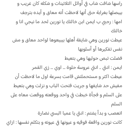
راسها شافت شاب في أوائل التلاتينات و شكله كان غريب و
بيبصلها بغرابة حتى أنها لاحظت أنه معاق و أيده بترجف
امها : رحبي ب ايمن ابن خالتك يا نورين لحد ما نيجي انا و
خالتك
عيطت نورين وهي شايفة أهلها بيبيعوها لواحد معاق و مش
نفس تفكيرها أو أسلوبها
فضلت تبص حوليها وهي بتعيط
ايمن : انتي .. انتي عروسة حلوة ... اوي ... زي القمر
عيطت اكتر و مستحملتش قامت بسرعة اول ما لاحظت أن
مفيش حد شايفها و جريت فتحت الباب و نزلت وهي بتعيط
على السلم و فجأة خبطت في واحد ووقعته ووقعت معاه على
السلم
اتعصب و بدأ يشتم : انتي يا عميا البسي نضارة
كانت نورين واقعة فوقيه و عيونها في عيونه و بتكلم نفسها : ازاي