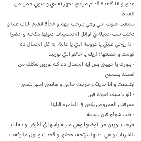
عدى و انا قاعدة قدام مرايتي بجهز نفسي و عيوني حمرا من
العياط
سمعت صوت امي وهي بترحب بيهم و فجأة انفتح الباب عليا و
دخلت ست جميلة في اوائل الخمسينات عيونها مكحله و خضرا
- يا روحي عليكي يا عروسة ابني يا غالية ايه كل الجمال ده
قومت و حضنتها : ازيك يا خالتو انتي نورتينا
- بنورك يا حبيبتي بس ايه الجمال ده كله نورين شكلك من
اسمك بصحيح
ابتسمت و انا حزينة و خرجت خالتي و سابتني اجهز نفسي
- الو يا سيف اخوك فين
معرفش المفروض يكون في القاهرة قبلينا
- طب شوفو فين بسرعة
خرجت نورين من اوضتها وهي منزله راسها في الأرض و دخلت
بالشربات و هي ايديها بترتجف حطتها و قعدت و اول ما رفعت