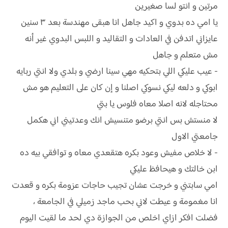
مرتين و انتو لسا صغيرين
يا امي ده بدوي و اكيد جاهل انا هبقى مهندسة بعد ٣ سنين
عايزاني اتدفن في العادات و التقاليد و اللبس البدوي غير أنه
مش متعلم و جاهل
- عيب عليكي اللي بتحكيه مهي سينا ارضي و بلدي ولا انتي ربايه
ابوكي و دلعه ليكي نسوكي اصلنا و إن كان على التعليم هو مش
محتاجله لانه اصلا معاه فلوس يا بتي
لا منستش بس انتي برضو متنسيش انك وعدتيني اني هكمل
جامعتي الاول
- لا خلاص مفيش وعود بكره هتقعدي معاه و توافقي بيه ده
ابن خالتك و هيحافظ عليكي
امي سابتني و خرجت عشان تجيب حاجات عزومة بكره و قعدت
انا مغمومة و عيطت لاني بحب ماجد زميلي في الجامعة ،
فضلت افكر ازاي اخلص من الجوازة دي لحد ما لقيت اليوم