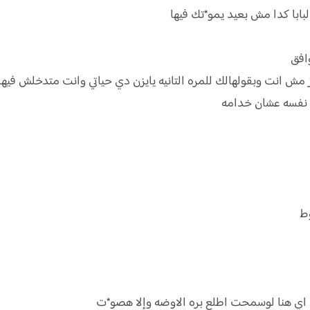
بابا كدا مش بعيد يمو*تك فيها
وافق
مش انت وبقولهالك للمره التانيه يايزن دي حياتي وانت متدخلش فيها
يع نفسه عشان خدامه
وط
مل اي هنا لوسمحت اطلع بره الاوضه وإلا هصو*ت