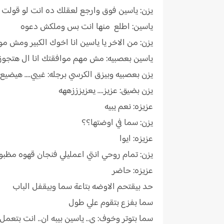
يزن: ياسين فوق وارجع لعقلك ده انت لو قولت ل
ياسين: اطلع منها انت بس وملكش دعوه
يزن: من الاخر يا ياسين انا اخوك الكبير ومش م
ياسين بعصبيه: مش مهم موافقتك انا ال هتجوز 
يزن بعصبيه وبيزق الكرسي برجله: غبيي.... هيض
يزن بضيق: عزيز.... يعزيزززههه
عزيزه: نعم يبيه
يزن: سما في اوضتها؟؟
عزيزه: ايوا
يزن: تمام روحي انتي اعمليلي فنجان قهوه مظب
عزيزه: حاضر
حد بيقتحم الاوضه بتاعة سما وبيقفل الباب
سما بفزع بتقوم علي طول
سما بتوتر وخوف: ي.. ياسين بيبه ان.. انت بتع