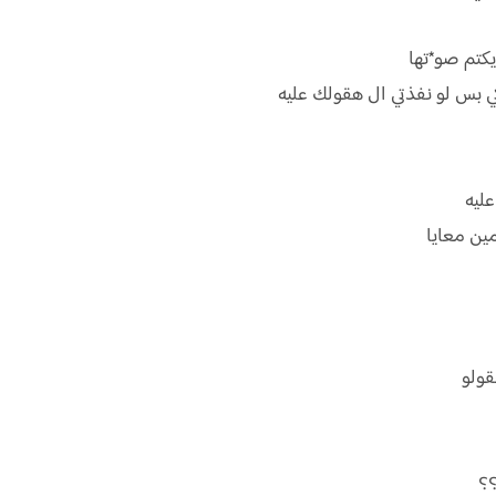
كتم صو*تها
 بس لو نفذتي ال هقولك عليه
ليه
مين معايا
ولو
؟؟