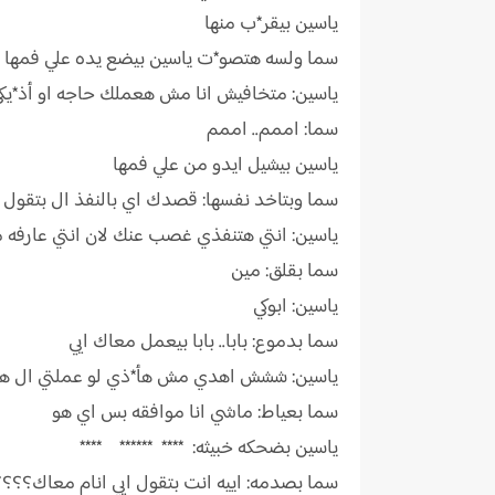
ياسين بيقر*ب منها
سما ولسه هتصو*ت ياسين بيضع يده علي فمها ي
ياسين: متخافيش انا مش هعملك حاجه او أذ*يكي
سما: اممم.. اممم
ياسين بيشيل ايدو من علي فمها
سما وبتاخد نفسها: قصدك اي بالنفذ ال بتقول ع
ياسين: انتي هتنفذي غصب عنك لان انتي عارفه 
سما بقلق: مين
ياسين: ابوكي
سما بدموع: بابا.. بابا بيعمل معاك ايي
ياسين: ششش اهدي مش هأ*ذي لو عملتي ال هق
سما بعياط: ماشي انا موافقه بس اي هو
ياسين بضحكه خبيثه: **** ****** ****
سما بصدمه: اييه انت بتقول ايي انام معاك؟؟؟