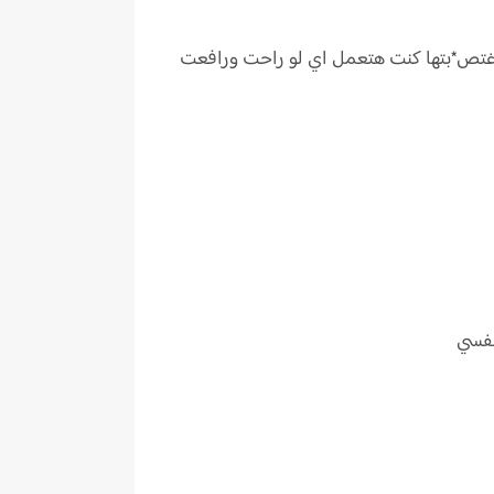
اغتص*بتها كنت هتعمل اي لو راحت ورافعت
نفسي