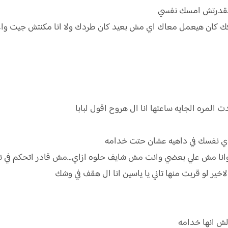
ا مقدرتش امسك نفسي
شافك كان هيعمل معاك اي مش بعيد كان طردك ولا انا مكنتش جيت و
 المره الجايه ساعتها انا ال هروح اقول لبابا
ودي نفسك في داهيه عشان حتت خدامه
وانا مش علي بعضي وانت مش شايف حلوه ازاي...مش قادر اتحكم في 
خير لو قربت منها تاني يا ياسين انا ال هقف في وشك
لش انها خدامه