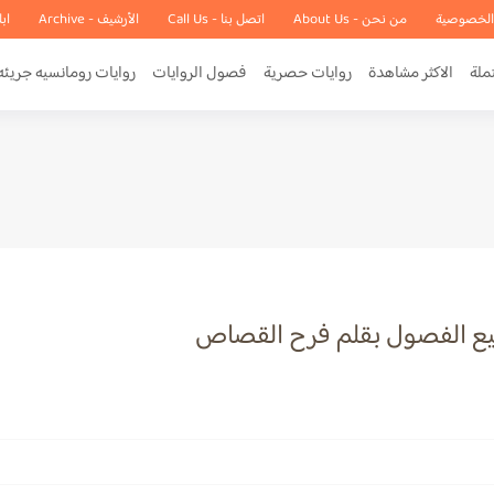
الخصوصية
من نحن - About Us
اتصل بنا - Call Us
الأرشيف - Archive
اب
ملة
الاكثر مشاهدة
روايات حصرية
فصول الروايات
روايات رومانسيه جريئه
يع الفصول بقلم فرح القصاص