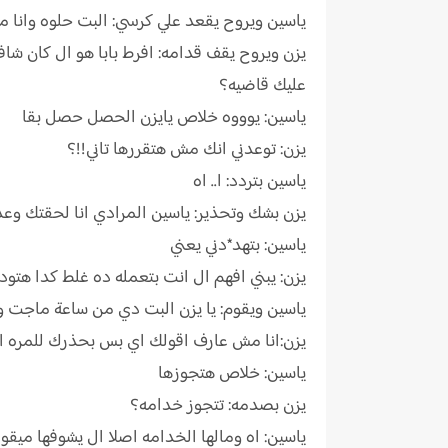
ياسين ويروح يقعد علي كرسي: البت حلوه وان
يزن ويروح يقف قدامه: افرط بابا هو ال كان 
عليك قاضيه؟
ياسين: يوووه خلاص يايزن الحصل حصل بقا
يزن: توعدني انك مش هتقررها تاني!!؟
ياسين بتردد: ا.. اه
يزن بشك وتحذير: ياسين المرادي انا لحقتك وعدت
ياسين: بتهد*دني يعني
يزن: يبني افهم ال انت بتعمله ده غلط كدا هت
ياسين ويقوم: يا يزن البت دي من ساعة ماجت 
يزن:انا مش عارف اقولك اي بس بحذرك للمره الا
ياسين: خلاص هتجوزها
يزن بصدمه: تتجوز خدامه؟
ياسين: اه ومالها الخدامه اصلا ال يشوفها ميقو