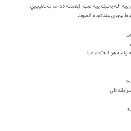
يبيه الله يخليك يبيه عيب البتعمله ده حد يلحقنيييييي
ط بيجري عند تجاه الصوت
ين
ي
 والبيه هو الته*جم عليا
بيه
ر"بلك تاني
مه