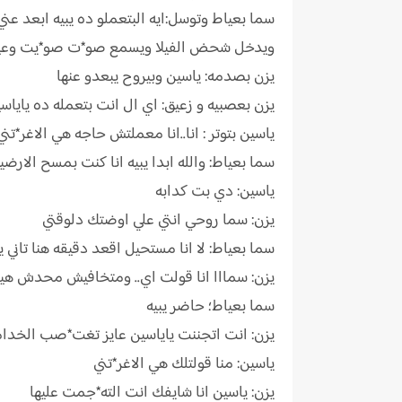
سما بعياط وتوسل:ايه البتعملو ده يبيه ابعد عني 
ويدخل شحض الفيلا ويسمع صو*ت صو*يت وعيا
يزن بصدمه: ياسين وبيروح يبعدو عنها
يزن بعصبيه و زعيق: اي ال انت بتعمله ده ياياس
ياسين بتوتر : انا..انا معملتش حاجه هي الاغر*تن
سما بعياط: والله ابدا يبيه انا كنت بمسح الارضيه
ياسين: دي بت كدابه
يزن: سما روحي انتي علي اوضتك دلوقتي
سما بعياط: لا انا مستحيل اقعد دقيقه هنا تاني ي
يزن: سمااا انا قولت اي.. ومتخافيش محدش هيق
سما بعياط؛ حاضر يبيه
يزن: انت اتجننت ياياسين عايز تغت*صب الخدا
ياسين: منا قولتلك هي الاغر*تني
يزن: ياسين انا شايفك انت الته*جمت عليها