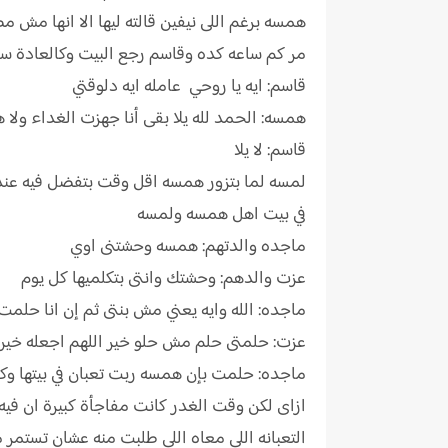
همسه برغم اللى نيفين قالته ليها الا انها مش م
مر كم ساعه كده وقاسم رجع البيت وكالعادة س
قاسم: ايه يا روحي عامله ايه دلوقتي
همسه: الحمد لله يلا بقى أنا جهزت الغداء ولا 
قاسم: لا يلا
لمسه لما بتزور همسه اقل وقت بتفضل فيه عند
في بيت اهل همسه ولمسه
ماجده والدتهم: همسه وحشتنى اوي
عزت والدهم: وحشتك وانتى بتكلميها كل يوم
ماجده: الله وايه يعني مش بنتى ثم إن انا حلم
عزت: حلمتى حلم مش حلو خير اللهم اجعله خير
ماجده: حلمت بإن همسه ربت تعبان في بيتها وكان
ازاى لكن وقت الغدر كانت مفاجأة كبيرة ان فيه 
التعبانه اللى معاه اللى طلبت منه عشان تستمر