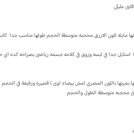
قلبى عليكى
يضاء اللون عيونها مايله للون الازرق محجبه متوسطة الحجم طولها مناسب ج
م غنى جدا استايل جدا في لبسه وزوق في كلامه جسمه رياضى بصراحه كده اي