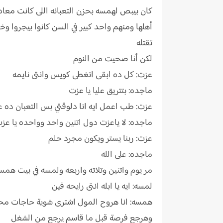
كان بيبص لهمسه بحزن التعبانه اللى كانت مع
أهلها ومنهم واحد كبير في السن كانوا بيجروا وخ
تقتله
لكن أنا صحيت من النوم
عزت: كل ده ابقى اتغطى كويس وانتى نايمه
ماجده: بتتريق عليا يا عزت
عزت: طب اعمل ايه انا دلوقتي بس التعبان ده 
ماجده: لا ياعزت دول اتنين واحد وواحده يا عز
عزت: ربنا يستر ويكون مجرد حلم
ماجده: على الله
مر يوم واتنين وتلاته واربعه ولمسه في بيت هم
لمسه: ايه يا ابله انتى رايحه فين
همسه: انا هروح المول اشترى شوية حاجات مح
وهرجع فرصة قبل ما قاسم يرجع من الشغل