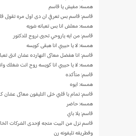
همسه: مفيش يا قاسم
قاسم: قاسم بس تعرفي ان دى اول مره تقولى قاس
همسه: معلش انا بس تعبانه شويه
قاسم: من ايه ياروحي تحبى نروح للدكتور
همسه: لا يا حبيبي انا هبقى كويسه
قاسم: انا هفضل معاكى النهارده عشان انتى تعبا
همسه: لا يا حبيبي انا كويسه روح انت شغلك وا
قاسم: متأكده
همسه: ايوه
قاسم: تمام يا قلبي خلى التليفون معاكى عشان ك
همسه: حاضر
قاسم: يلا باي
قاسم نزل من البيت متجه لإحدى الشركات الخا
وفطريقه تليفونه رن