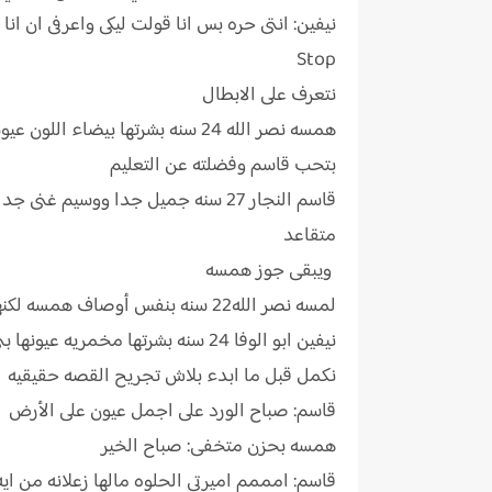
نيفين: انتى حره بس انا قولت ليكى واعرفى ان انا 
Stop
نتعرف على الابطال
همسه نصر الله 24 سنه بشرتها ب
بتحب قاسم وفضلته عن التعليم
قاسم النجار 27 سنه جميل جدا ووسي
متقاعد
ويبقى جوز همسه
لمسه نصر الله22 سنه بنفس أوصاف همسه لكنها بشرتها باللون المصري (مش بيضاء اوى ) قصيره ورفيعة في الحجم
نيفين ابو الوفا 24 سنه بشرتها مخمريه عيونها بنى محجبه متوسطة الطول والحجم
نكمل قبل ما ابدء بلاش تجريح القصه حقيقيه
قاسم: صباح الورد على اجمل عيون على الأرض
همسه بحزن متخفى: صباح الخير
قاسم: امممم اميرتى الحلوه مالها زعلانه من ايه