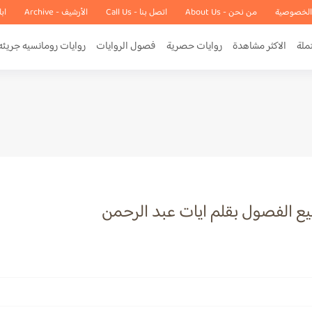
الخصوصية
من نحن - About Us
اتصل بنا - Call Us
الأرشيف - Archive
اب
ملة
الاكثر مشاهدة
روايات حصرية
فصول الروايات
روايات رومانسيه جريئه
يع الفصول بقلم ايات عبد الرحمن