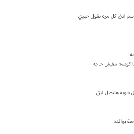
م انتى كل مره تقولى حبيبي
نه
نا كويسه مفيش حاجه
ل شويه هتتصل ليكى
صة بوالده