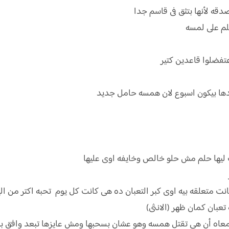
صدقه لأنها بتثق فى قاسم جدا
لم على لمسه
هتفضلوا قاعدين كتير
ها بيكون اسبوع لان همسه حامل جديد
ت ليها حلم مش حلو خالص وخايفه اوى عليها
ت متعلقه بيه اوى كبر التعبان ده هى كانت كل يوم تحبه اكتر من اليو
تعبان كمان ظهر (الانثى)
 معاه أن هى تقتل همسه وهو عشان بسحبها ومش عايزها تبعد وافق بس