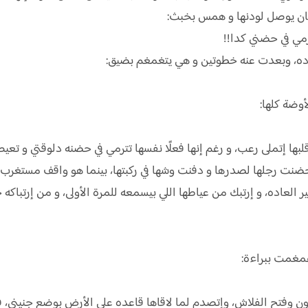
عشان يوصل لودنها و همس بخبث:
رمي في حضني كدا!!
ده، وبعدت عنه خطوتين و هي يتغمغم بضيق:
أوضة كلها:
لبها إتملى رعب، و رغم إنها فعلًا نفسها تترمي في حضنه دلوقتي و ت
نت رجلها لصدرها و دفنت وشها في ركبتها، بينما هو واقف مستغرب 
لعاده، و إرتبك من عياطها اللي بيسمعه للمرة الأولى، و من إرتباكه
غمغمت ببراءة:
ن وفتح الفلاش، وإتصدم لما لاقاها قاعده على الأرض بوضع جنيني، فـ