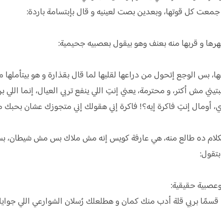
جمعت كل قوتها، وبعدين بصت لعينيه و قال بإبتسامة باردة:
هرها و قربها منه بعنف وهو بيقول بعصبيه جحيمية:
 بس الوجع إتحول من دراعها لقلبها لما قال بقذارة و هو بيتأملها من 
ني مش أكتر، و محترمة، يعني إنتِ اللي ينفع تربي العيال، إنما اللي
 أومال إنتِ فاكرة إيه؟! فاكرة إني هقولك إني متجوزك عشان بحبك مثل
لام ده طالع منه، هي عارفة كويس إنه مش ملاك بس مش شيطان، بس ا
تقول:
عصبية حقيقية:
قسمًا بربي قلة أدب منك كمان و هطلعلك رُسلان الشوارعي اللي جوايا!