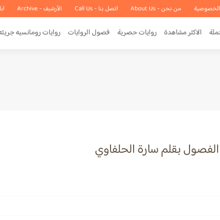
الخصوصية
من نحن - About Us
اتصل بنا - Call Us
الأرشيف - Archive
اب
ملة
الاكثر مشاهدة
روايات حصرية
فصول الروايات
روايات رومانسيه جريئه
الفصول بقلم سارة الحلفاوي