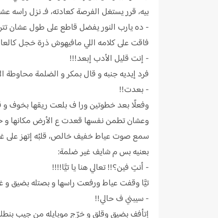
بيه، قرر يستغل الفرصة كعادته، فـ نزل راسه 
- ده يارب النور يفضل قاطع على طول عشان تت
فاقت على كلامه اللي مافيهوش ذرة خجل كالعا
- إنت قليل الأدب إبعد!!!
فرد إيديه جنبه و قال بمكر و الضلمة محاوطة ال
- بعدت!!
وفعلًا بعد خطوتين ورا ف بلعت ريقها بخوف و ق
وعشان تطمن نفسها قعدت ع الأرض مكانها و حض
سمع صوت عياط خفيف خالص، قلبُه إتهز على غير ا
بعنيه بس م شايف غير ضلمة:
- أنتِ فين؟!! تعالي هنا يا تيَّا!!!!
تيَّا وقفت عياط ورفعت راسها و بصتله بضيق و 
- سيبني ف حالي!!
إتأفف بضيق وقلق و خرّج موبايله من جيب بنطلو