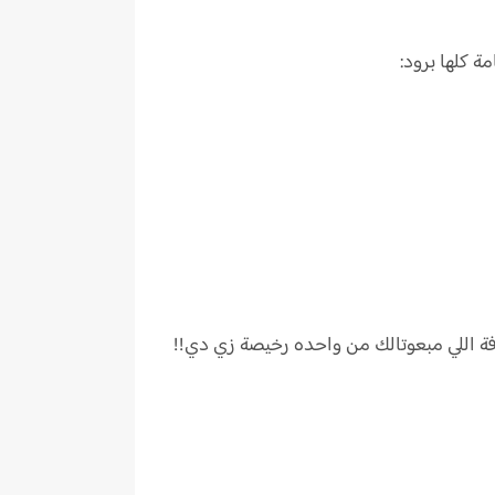
 كلها برود:
فة اللي مبعوتالك من واحده رخيصة زي دي!!