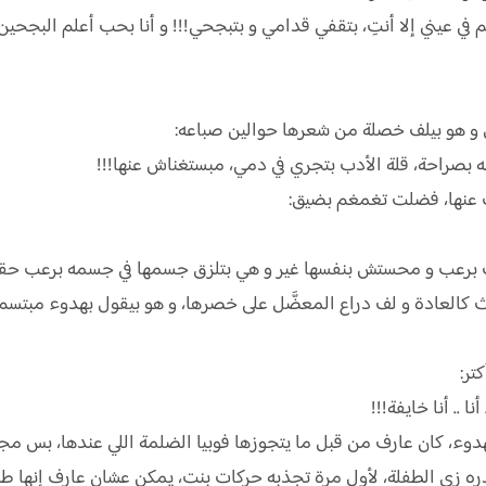
ي عيني إلا أنتِ، بتقفي قدامي و بتبجحي!!! و أنا بحب أعلم البجحين ا
و هو بيلف خصلة من شعرها حوالين صباعه:
 بصراحة، قلة الأدب بتجري في دمي، مبستغناش عنها!!!
 عنها، فضلت تغمغم بضيق:
خت برعب و محستش بنفسها غير و هي بتلزق جسمها في جسمه برعب حق
 كالعادة و لف دراع المعضَّل على خصرها، و هو بيقول بهدوء مبتسم:
تر:
ا .. أنا خايفة!!!
وء، كان عارف من قبل ما يتجوزها فوبيا الضلمة اللي عندها، بس مج
 زي الطفلة، لأول مرة تجذبه حركات بنت، يمكن عشان عارف إنها طبيع