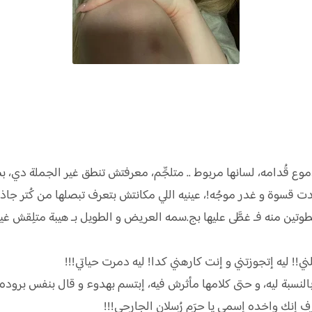
موع قُدامه، لسانها مربوط .. متلجِّم، معرفتش تنطق غير الجملة دي، بص
 قسوة و غدر موجُه!، عينيه اللي مكانتش بتعرف تبصلها من كُتر جاذب
 منه فـ غطَّى عليها بج.سمه العريض و الطويل بـ هيبة متلِقش غير 
تلني!! ليه إتجوزتني و إنت كارهني كدا! ليه دمرت حياتي!!!
بالنسبة ليه، و حتى كلامها مأثرش فيه، إبتسم بهدوء و قال بنفس بروده:
ف إنك واخده إسمي يا حرَم رُسلان الجارحي!!!