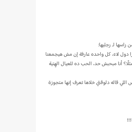
راسها لـ رجليها:
 برا دول لاء، كل واحده عارفة إن مش هيجمعنا
ًا؟ أنا مبحبش حد، الحب ده للعيال الهِتية
للي قاله دلوقتي خلاها تعرف إنها متجوزة
!!