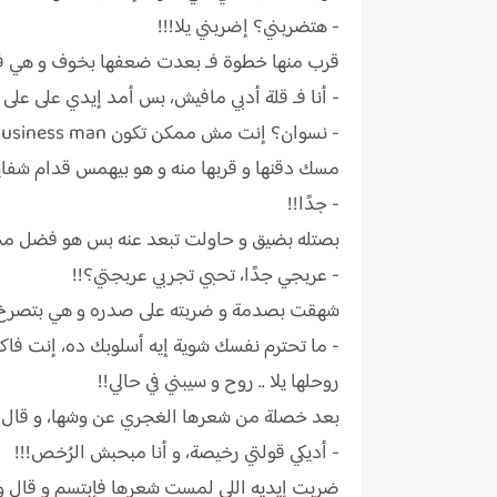
- هتضربني؟ إضربني يلا!!!
قرب منها خطوة فـ بعدت ضعفها بخوف و هي فاكرة
- أنا فـ قلة أدبي مافيش، بس أمد إيدي على على 
- نسوان؟ إنت مش ممكن تكون business man، إنت عربجي!!!!
مسك دقنها و قربها منه و هو بيهمس قدام شفايف
- جدًا!!
بصتله بضيق و حاولت تبعد عنه بس هو فضل محا
- عربجي جدًا، تحبي تجربي عربجتي؟!!
شهقت بصدمة و ضربته على صدره و هي بتصرخ 
- ما تحترم نفسك شوية إيه أسلوبك ده، إنت فا
روحلها يلا .. روح و سيبني في حالي!!
بعد خصلة من شعرها الغجري عن وشها، و قال و 
- أديكي قولتي رخيصة، و أنا مبحبش الرُخص!!!
ضربت إيديه اللي لمست شعرها فإبتسم و قال و