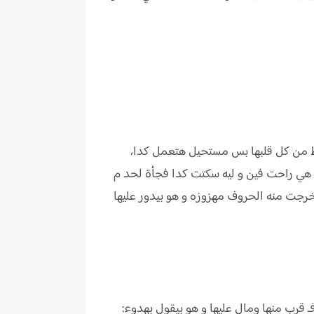
عيط من كل قلبها بس مستحيل هتعمل كدا،
هي راحت فين و ليه سكتت كدا فجأة لحد م
 خرجت منه الحروف مهزوزه و هو بيدور عليها
 قرب منها ومال عليها و هو بيقول بهدوء: