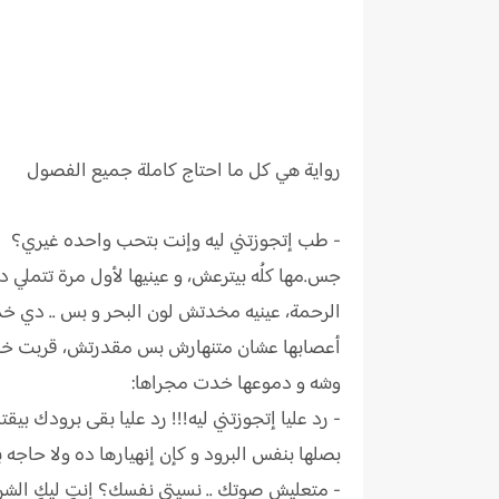
رواية
هي كل ما احتاج كاملة جميع الفصول
- طب إتجوزتني ليه وإنت بتحب واحده غيري؟
جس.مها كلُه بيترعش، و عينيها لأول مرة تتملي د
الرحمة، عينيه مخدتش لون البحر و بس .. دي خدت
أعصابها عشان متنهارش بس مقدرتش، قربت خطوتين
وشه و دموعها خدت مجراها:
- رد عليا إتجوزتني ليه!!! رد عليا بقى برودك بيق
بصلها بنفس البرود و كإن إنهيارها ده ولا حاجه 
- متعليش صوتك .. نسيتي نفسك؟ إنتِ ليكِ الشر