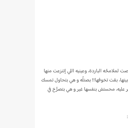
ت لملامحُه الباردة، وعينيه اللي إتنزعت منها
يتها، بقت تخوفها!! بصتلُه و هي بتحاول تمسك
عليه، محستش بنفسها غير و هي بتصرَّخ في