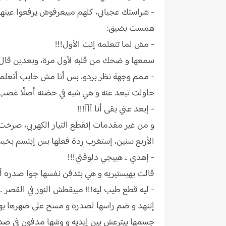
- شراستك عجباني، كلهم مبيعرفوش يرفعوا عينهم ف
همست بضيق:
- مش لما تتعلمه إنت الأول!!!
سمعها و ضحك من قلبه لأول مرة، وبعدين قال 
- ممم وجهة نظر بردو، بس أنا مش حابب أتعلمه
حاولت تبعد عنه و هي شبه في حضنه أصلًا غصب
- إبعد عني بقى أنا آآآ!!!
و من غير مقدمات إتقطع التيار الكهربي، صر
الأربع سنين، إستغرب ردة فعلها بس إبتسم بخبث
- إهدي .. هييجي دلوقتي!!!
قالت بهيستيريه و هي بتدفن نفسها جوا صدره أك
- ليه قطع طيب ليه!!! مبيقطش النور في القصر .. أن
إتنهد و ضم راسها لصدره و مسح على ضهرها بهد
جسمها بيترعش بين إيديه و وشها مدفون في صدره