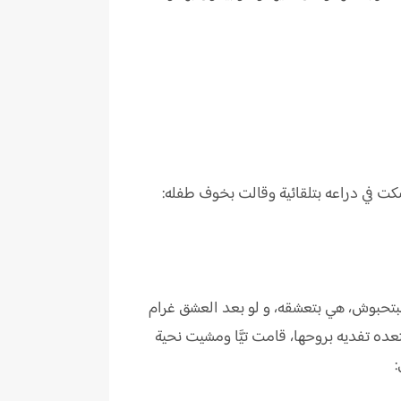
ت في دراعه بتلقائية وقالت بخوف طفله:
مبتحبوش، هي بتعشقه، و لو بعد العشق غرام
تعده تفديه بروحها، قامت تيَّا ومشيت نحية