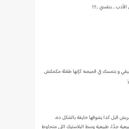
لأدب .. بنفسي ..!!!
يقي و بتمسك في قميصه كإنها طفلة مكملتش
ربش قبل كدا يشوفها خايفة بالشكل ده،
ية جدًا، طبيعية وسط البلاستيك اللي متحاوط