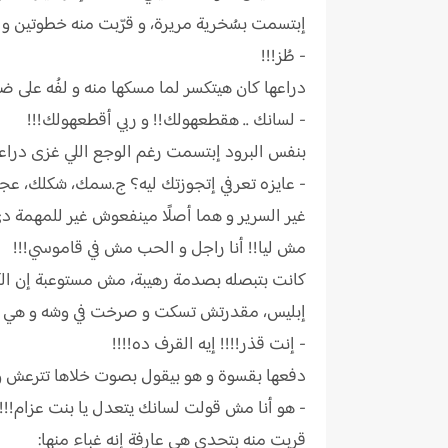
إبتسمت بسُخرية مريرة، و قرّبت منه خطوتين و 
- طُز!!!
دراعها كان هيتكسر لما مسكها منه و لفُه على ض
- لسانك .. هقطعهولك!! و ربي أقطعهولك!!!
بنفس البرود إبتسمت رغم الوجع اللي غزى دراعها،
- عايزه تعرفي إتجوزتك ليه؟ ج.سمك، شكلك، عجبتي
غير السرير و هما أصلًا مينفعوش غير للمهمة دي،
مش ليا!! أنا راجل و الحب مش في قاموسي!!!
كانت بتبصله بصدمة رهيبة، مش مستوعبة إن الك
إبليس، مقدرتش تسكت و صرخت في وشه و هي ب
- إنت قذر!!!! إيه القرف ده!!!!
دفعها بقسوة و هو بيقول بصوت خلاها تترعش و
- هو أنا مش قولت لسانك يتعدل يا بنت عزام!!! 
قربت منه بتحدي هي عارفة إنه غباء منها: