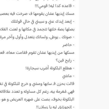
- قاعده كدا ليه! قومي!!!
مسك إيديها عشان يقومها ف صرخت فيه بعصبيه
- إبعد إيدك عني و سيبني في حالي قولتلك
بصلها بصة خلتها تتجمد في مكانها و لعنت الفلاش
- صوتك .. يوطى، ولسانك يتعدل وأول وآخر مرة ت
- حاضر
مسكها من إيديها عشان تقوم فقامت معاه، قعده
- رايح فين؟
- هطلع البلكونة أشرب سيجارة!
- ماشي
قالت بحزن فـ سابها ومشي و خرج للبلكونة في نف
فهي مُغرمة بيه، رغم كل مساوئه و تعدد علاقاته إ
البلكونة بخوف، بصت على ضهره العريض و هو م
- إتجوزتني ليه يا رسلان!!