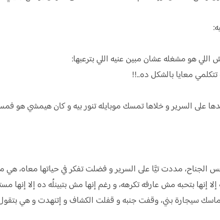
:
 اللي هو مشغله عشان مبين عنيه اللي بترعبها:
تكلمي معايا بالشكل ده..!!
ا على السرير و خلاها تمسك موبايله تنور بيه و كان هيمشي هو فمسك
س الجناح، مددت تيَّا على السرير و فضلت تفكر في حياتها معاه، هي 
لا إنها بتحبه مش عارفه تكرهه، و رغم إنها مش بتبينلُه ده إلا إنها مس
اسك سيجارة بني، وقفت جنبه و قفلت الكشاف و إتنهدت و هي بتقول: