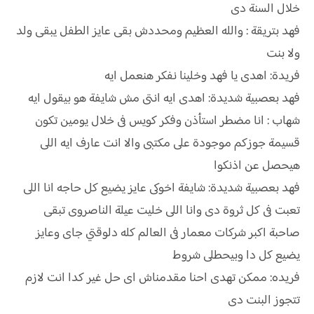
خلال السنة دى
فهد بتريقة : والله العظيم ومحددش بقى عايز الطفل يبقى ولد
ولا بنت
فريدة: اهدى يا فهد وخلينا نفكر هنعمل ايه
فهد بعصبية شديدة: اهدى ايه انتى مش شايفة هو بيقول ايه
شهاب : انا مضطر استأذن وفكر كويس فى خلال يومين تكون
قسيمة جوزكم موجودة على مكتبى والا انت عارف ايه اللى
هيحصل عن اذنكوا
فهد بعصبية شديدة: شايفة اخوكى عايز يضيع كل حاجه انا اللى
تعبت فى كل ثروة دى وانا اللى خليت عيلة الناصروى تبقى
صاحبة اكبر شركات معمار فى العالم كله دلوقتي جاى وعايز
يضيع كل دا وبيحطلى شروط
فريده: ممكن تهدى احنا مقدمناش اى حل غير كدا انت لازم
تتجوز البنت دى