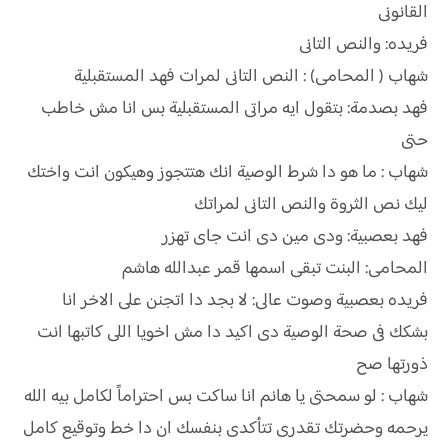
القانونى
فريده: والنص التانى
شهاب ( المحامى) : النص التانى لمرات فهد المستقبلية
فهد بصدمة: بتقول ايه مراتى المستقبلية بس انا مش خاطب
حتى
شهاب : ما هو دا شرط الوصية انك هتتجوز وهيكون انت واختك
ليك نص الثروة والنص التانى لمراتك
فهد بعصبية: ودى مين دى انت جاى تهزر
المحامى: البنت تبقى اسمها قمر عبدالله هاشم
فريده بعصبية وصوت عالى: لا بجد دا اتجنن على الاخر انا
بشكك فى صحة الوصية دى اكيد دا مش اخويا اللى كاتبها انت
ذورتها صح
شهاب : لو سمحتى يا هانم انا ساكت بس احتراماً لكامل بيه الله
يرحمه وحضرتك تقدرى تتأكدى بنفسك ان دا خط وتوقيع كامل