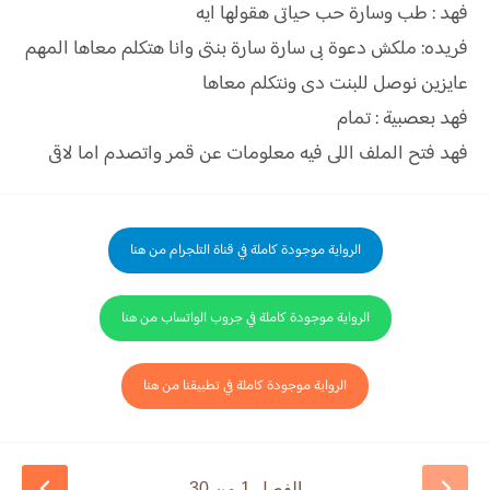
فهد : طب وسارة حب حياتى هقولها ايه
فريده: ملكش دعوة بى سارة سارة بنتى وانا هتكلم معاها المهم
عايزين نوصل للبنت دى ونتكلم معاها
فهد بعصبية : تمام
فهد فتح الملف اللى فيه معلومات عن قمر واتصدم اما لاقى
الرواية موجودة كاملة في قناة التلجرام من هنا
الرواية موجودة كاملة في جروب الواتساب من هنا
الرواية موجودة كاملة في تطبيقنا من هنا
الفصل 1 من 30