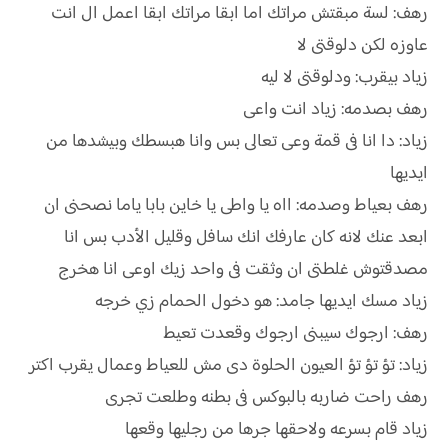
رهف: لسة مبقتش مراتك اما ابقا مراتك ابقا اعمل ال انت
عاوزه لكن دلوقتى لا
زياد بيقرب: ودلوقتى لا ليه
رهف بصدمه: زياد انت واعى
زياد: دا انا فى قمة وعى تعالى بس وانا هبسطك وبيشدها من
ايديها
رهف بعياط وصدمه: ااه يا واطى يا خاين بابا ياما نصحنى ان
ابعد عنك لانه كان عارفك انك سافل وقليل الأدب بس انا
مصدقتوش غلطتى ان وثقت فى واحد زيك اوعى انا هخرج
زياد مسك ايديها جامد: هو دخول الحمام زي خرجه
رهف: ارجوك سيبنى ارجوك وقعدت تعيط
زياد: تؤ تؤ تؤ العيون الحلوة دى مش للعياط وعمال يقرب اكتر
رهف راحت ضاربه بالبوكس فى بطنه وطلعت تجرى
زياد قام بسرعه ولاحقها جرها من رجليها وقعها