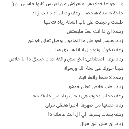
بس جواها خوف هى متعرفش من اي بس قلبها حاسس ان فى
حاجة جامدة هتحصل. رهف وصلت عند بيت زياد
طلعت وخبطت على باب الشقة زياد فتحلها
رهف: اي دا انت لسة ملبستش
زياد: هلبس اهو على ما الماذون يوصل تعالى خوشى
رهف بخوف وتوتر: ل.لا انا هستنى هنا
زياد بزعل اصطناعى: انتى مش واثقة فيا يا حبيبتى دا انا خلاص
هبقا جوزك على سنة الله ورسوله
رهف: لا طبعا واثقة فيك
زياد : طب خلاص تعالى خوشى
رهف دخلت بخوف هى بتحب زياد بس خايفة منه
زياد حضنها من ضهرها: اخيرا هتبقى مراتى
رهف بعدت بسرعه: اي ال انت عاملته دا
زياد: اي مش انتى مراتى