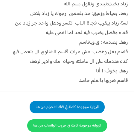
زياد بخبث:نبتدى ونقول بسم الله
رهف بعياط وزعيق: حد يلحقنى ارجوك يا زياد بلاش
لسة زياد بيقرب فجاة الباب اتكسر ودهل واحد جر زياد من
قفاه وفضل يضرب فيه لحد اما اغمى عليه
رهف بصدمه : ق.ق.قاسم
قاسم بغل وغضب: مش مرات قاسم الشناوى ال يتعمل فيها
كده هندمك على ال عاملته وحياه امك وادير لرهف
رهف بخوف: ا أنا
قاسم ضربها بالقلم جامد
الرواية موجودة كاملة في قناة التلجرام من هنا
الرواية موجودة كاملة في جروب الواتساب من هنا