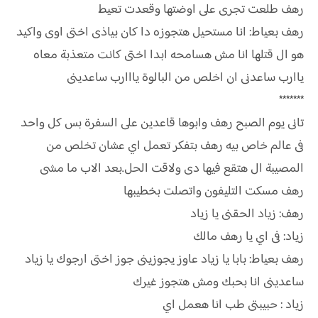
رهف طلعت تجرى على اوضتها وقعدت تعيط
رهف بعياط: انا مستحيل هتجوزه دا كان بياذى اختى اوى واكيد
هو ال قتلها انا مش هسامحه ابدا اختى كانت متعذبة معاه
ياارب ساعدنى ان اخلص من البالوة يااارب ساعدينى
*******
تانى يوم الصبح رهف وابوها قاعدين على السفرة بس كل واحد
فى عالم خاص بيه رهف بتفكر تعمل اي عشان تخلص من
المصيبة ال هتقع فيها دى ولاقت الحل.بعد الاب ما مشى
رهف مسكت التليفون واتصلت بخطيبها
رهف: زياد الحقنى يا زياد
زياد: فى اي يا رهف مالك
رهف بعياط: بابا يا زياد عاوز يجوزينى جوز اختى ارجوك يا زياد
ساعدينى انا بحبك ومش هتجوز غيرك
زياد : حبيبتى طب انا هعمل اي