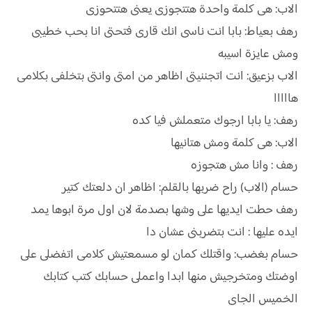
الاب: هى كلمة واحدة هتتجوزى يعنى هتتحوزى
رهف بعياط: بابا انت ناسى انك قارى فتحتى انا بحب خطيبى
ومش عايزة اسيبه
الاب بزعيق: انت اتجننيتى اظاهر من امتى وانتى بتخلفى بكلامى
هااااا
رهف: يا بابا ارجوك متعملش فيا كده
الاب: هى كلمة ومش هتانيها
رهف : وانا مش هتجوزه
حسام (الاب) راح ضربها بالقلم: اظاهر ان دلعتك كتير
رهف حطت ايديها على وشها بصدمة لان اول مرة ابوها يمد
ايده عليها : انت بتضربنى عشان دا
حسام بغضب: واقتلك كمان لو مسمعتيش كلامى اتفضلى على
اوضتك ومتخرجيش منها ابدا واعملى حسابك كتب كتابك
الخميس الجاى