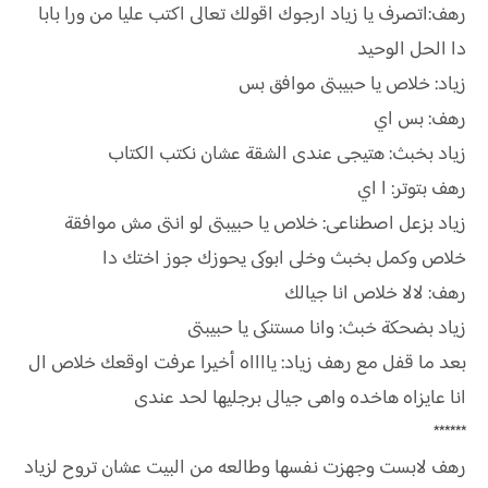
رهف:اتصرف يا زياد ارجوك اقولك تعالى اكتب عليا من ورا بابا
دا الحل الوحيد
زياد: خلاص يا حبيبتى موافق بس
رهف: بس اي
زياد بخبث: هتيجى عندى الشقة عشان نكتب الكتاب
رهف بتوتر: ا اي
زياد بزعل اصطناعى: خلاص يا حبيبتى لو انتى مش موافقة
خلاص وكمل بخبث وخلى ابوكى يحوزك جوز اختك دا
رهف: لالا خلاص انا جيالك
زياد بضحكة خبث: وانا مستنكى يا حبيبتى
بعد ما قفل مع رهف زياد: يااااه أخيرا عرفت اوقعك خلاص ال
انا عايزاه هاخده واهى جيالى برجليها لحد عندى
******
رهف لابست وجهزت نفسها وطالعه من البيت عشان تروح لزياد