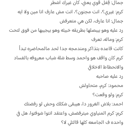
جمال: قِفل قوي يعني، كان غيرك اشطر
كرم: غيري؟، انت مجنون؟، انت مش عارف انا مين ولا ايه
جمال: انا عارف، لكن هي متعرفش
رد عليه وهو بيبصلها بطريقه خبيثه وهو بيجيبها من فوق لتحت
كرم: وماله، تعرف
كانت قاعده بتذاكر ومندمجه جدا لحد مالمحاضره تبدأ
كرم كان واقف هو واحمد وسط شلة شباب معروفه بالفساد
والانحطاط الاخلاقي
رد عليه صاحبه
محمود: كرم، متحاولش
كرم: ولو وقعت؟
احمد: بلاش الغرور دا، هيبقى شكلك وحش لو رفضتك
كرم: كرم المنياوي ميترفضش، واعتقد انتوا شوفتوا، هل في
واحده ف الجامعه كلها قالتلي لا؟