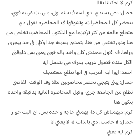
كرم: لا احكيلنا بقاا
جمال: بص يسيدي، دي لسه ف سنه اولى، بس بت غريبه قوي،
بتحضر كل المحاضرات، وتشوفها ف المحاضره تقول دي
هتطلع عالِمه من كتر تركيزها مع الدكتور، المحاضره تخلص من
هنا ودي تختفي من هنا، بتمشي بسرعه جدا وكإن في حد بيجري
وراها، ف الاول محدش كان واخد باله قوي يعني بس دلوقتي
الكل عنده فضول غريب يعرف هي بتعمل ايه
احمد: ايوا ايه الغريب في انها تطلع مستعجله
جمال: يبني بتيجي تحضر محاضرتين مثلا وف الوقت الفاضي
تطلع من الجامعه جري، وقبل المحاضره التانيه بدقيقه واحده
بتكون هنا
كرم: ميهمناش كل دا، يهمني حاجه واحده بس، ان البت حوار
جمال: لا حاسب، دي بالذات لا، لا يعني لا
كرم: ليه يعني