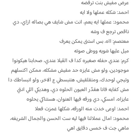
عرض مفيش بنت ترفضه
احمد: شكله عملها ولا ايه
محمود: عملها ايه يعم، انت مش شايف هي بصاله ازاي، دي
ناقص ترجع ف وشه
معتصم: ااه، بس استنى يمكن يعرف
ميل عليها شويه ووطى صوته
كرم: عندي حفله صغيره كدا ف الڤيلا عندي، صحابنا هيكونوا
موجودين، ولو مش عايزه حد مفيش مشكله، ممكن اكنسلهم
وتيجي لوحدك، ومتقلقيش، هتنبسطي ع الاخر، ولو انبساطك دا
مش كفايه فانا هقدّر العيون الحلوه دي، وهديكي اللي انتي
عايزاه، امسكي، دي ورقه فيها العنوان، هستناكي يحلوه
احمد: اوعى خدت منه الورقه، شكلها غمزت فعلا
محمود: امال عملالنا فيها ليه ست الحسن والجمال الشريفه،
ماهي جت ف خمس دقايق اهي