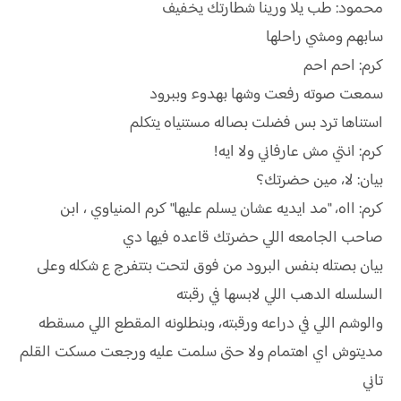
محمود: طب يلا ورينا شطارتك يخفيف
سابهم ومشي راحلها
كرم: احم احم
سمعت صوته رفعت وشها بهدوء وببرود
استناها ترد بس فضلت بصاله مستنياه يتكلم
كرم: انتي مش عارفاني ولا ايه!
بيان: لا، مين حضرتك؟
كرم: ااه، "مد ايديه عشان يسلم عليها" كرم المنياوي ، ابن
صاحب الجامعه اللي حضرتك قاعده فيها دي
بيان بصتله بنفس البرود من فوق لتحت بتتفرج ع شكله وعلى
السلسله الدهب اللي لابسها في رقبته
والوشم اللي في دراعه ورقبته، وبنطلونه المقطع اللي مسقطه
مديتوش اي اهتمام ولا حتى سلمت عليه ورجعت مسكت القلم
تاني