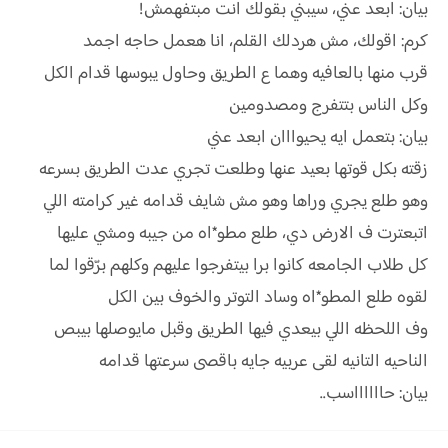
بيان: ابعد عني، سيبني بقولك انت مبتفهمش!
كرم: اقولك، مش هردلك القلم، انا هعمل حاجه اجمد
قرب منها بالعافيه وهما ع الطريق وحاول يبوسها قدام الكل
وكل الناس بتتفرج ومصدومين
بيان: بتعمل ايه يحيوااان ابعد عني
زقته بكل قوتها بعيد عنها وطلعت تجري عدت الطريق بسرعه
وهو طلع يجري وراها وهو مش شايف قدامه غير كرامته اللي
اتبعترت ف الارض دي، طلع مطو*اه من جيبه ومشي عليها
كل طلاب الجامعه كانوا برا بيتفرجوا عليهم وكلهم برّقوا لما
لقوه طلع المطو*اه وساد التوتر والخوف بين الكل
وف اللحظه اللي بيعدي فيها الطريق وقبل مايوصلها بيبص
الناحيه التانيه لقى عربيه جايه باقصى سرعتها قدامه
بيان: حااااااسب..