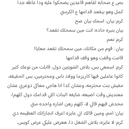
بص ع صحابه لقاهم قاعدين يضحكوا عليه ودا غاظه جدا
كمل وهو بيقعد قدامها ع الكرسي
كرم: بيان، اسمك بيان صح
بيان بنبره حاده: انت مين سمحلك تقعد؟
كرم: نعم
بيان : قوم من مكانك، مين سمحلك تقعد معايا!
قامت وقفت وهو وقف قدامها
كرم: اسمعي بس، بلاش الشويتين دول، قابلت من نوعك كتير
كانوا عاملين فيها كاريزما وولاد ناس ومحترمين، بس الحقيقه،
مفيش بنت محترمه، وعشان كدا انا هاجي معاكي دوغري عشان
معنديش وقت اضيعه، شايفه البنات اللي قدامك دول كلهم!،
محدش فيهم قالي لا، كلهم رهن اشاره واحده مني
بيان: امم، ومين قالك اني عايزه اعرف انجازاتك العظيمه دي
كرم: لا عايزه، بلاش الشغل دا، هعرض عليكي عرض كويس،