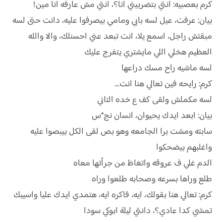
كرم بعصبيه: انتي بتضربيني انا؟، انتي مش عارفه انا مين!
بيان: عرفت، عيل لسه بابي ومامي بيصرفوا عليه، دانت حتى لسه
مبقتش راجل، اسمع يلا، انت تبعد عني احسنلك، والا والله
العظيم هخلي اللي مايشتري يتفرج عليك
لسه ماشيه راح مسك دراعها
كرم: رايحه فين تعالي هنا انت...
لسه مكملش ولقى كف ع خده التاني
بيان: ابعد ايدك يحيوان، انسان نج*س
سابته ومشت برا الجامعه وهو بص لقى الكل بيبصوا عليه
واغلبهم بيضحكوا
الدم غلي ف عروقه واتغاظ من جرأتها معاه
طلع وراها بسرعه وصحابه طلعوا وراه
كرم: تعالي هنا بقولك، ايه، فاكره ايه، هتمدي ايدك عليا واسيبك
تمشي كدا عادي؟، دانتي ليلة ابوكي سودا