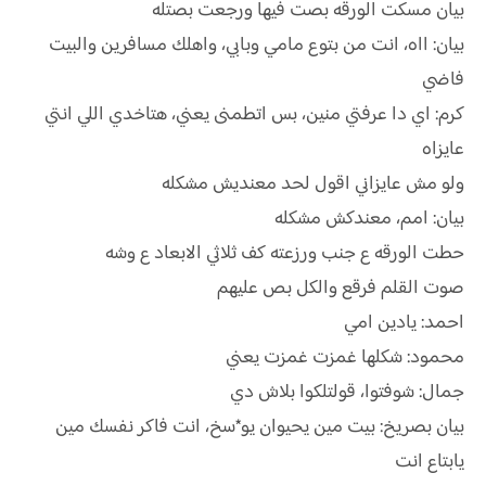
بيان مسكت الورقه بصت فيها ورجعت بصتله
بيان: ااه، انت من بتوع مامي وبابي، واهلك مسافرين والبيت
فاضي
كرم: اي دا عرفتي منين، بس اتطمنى يعني، هتاخدي اللي انتي
عايزاه
ولو مش عايزاني اقول لحد معنديش مشكله
بيان: امم، معندكش مشكله
حطت الورقه ع جنب ورزعته كف ثلاثي الابعاد ع وشه
صوت القلم فرقع والكل بص عليهم
احمد: يادين امي
محمود: شكلها غمزت غمزت يعني
جمال: شوفتوا، قولتلكوا بلاش دي
بيان بصريخ: بيت مين يحيوان يو*سخ، انت فاكر نفسك مين
يابتاع انت