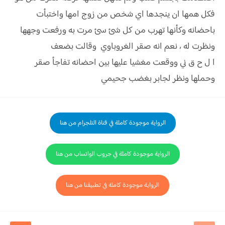
فكل همها ان ينجدها اي شخص من زوج امها واختبأت
باحضانه وكأنها تهرب من كل شئ سئ مرت به ورفعت وجهها
ونظرت له ، نعم انه صقر الغروباوي وقالت بضعف
ا ل ح ق ني ووقعت مغشيا عليها بين احضانه تفاجأ صقر
وحملها ونظر لجابر بغضب جحيمي
الرواية موجودة كاملة في قناة التلجرام من هنا
الرواية موجودة كاملة في جروب الواتساب من هنا
الرواية موجودة كاملة في تطبيقنا من هنا