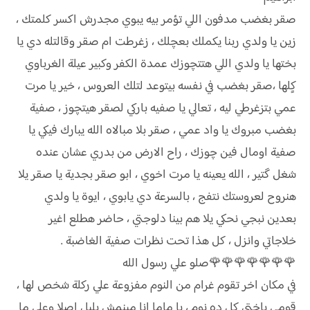
صقر بغضب مدفون اللي تؤمر بيه يبوي مجدرش اكسر كلمتك ،
زين يا ولدي ربنا يكملك بعچلك ، زغرطت ام صقر وقالتله دي يا
بختها يا ولدي اللي هتتچوزك عمدة الكفر وكبير عيلة الغرباوي
کٍلها ،صقر بغضب في نفسه بيتوعد لتلك العروس ، خير يا مرت
عمي بتزغرطي ليه ، تعالي يا صفيه باركي لصقر هيتچوز ، صفية
بغضب مبروك يا واد عمي ، صقر بلا مبالاه الله يبارك فيكي يا
صفية اومال فين چوزك ، راح الارض من بدري عشان عنده
شغل گتير ، الله يعينه يا مرت اخوي ، ابو صقر بجدية يا صقر يلا
هنروح لعروستك نتفج ، بالسرعة دي يابوي ، ايوة يا ولدي
بعدين نبجي نحكي يلا ه‍م بينا دلوجتي ، حاضر هطلع اغير
خلاجاتي وانزل ، كل هذا تحت نظرات صفية الغاضبة .
🌹🌹🌹🌹🌹🌹🌹صلو علي رسول الله
في مكان اخر تقوم غرام من النوم مفزوعة علي ركلة شخص لها ،
قومي ياختي كل ده نوم ، يا ماما انا مبنمش بليل اصلا وعلي ما