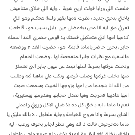
خلصت اللي ورايا قولت اريح شوية ، وايه اللي خلاكي متناميش
ياختي بتحبي جديد ، نظرت لامها بقهر ولسة هتتكلم وهو انتي
تعرفي عني ايه انا مش بيغمضلي عين بليل بسبب جو ، قاطعت
كلامها امها انتي هتحكيلي قصتك يلا قومي حضري الغدا لعمك
جابر ، بحزن حاضر ياماما قايمة اهو ، حضرت الغداء ووضعته
عالسفرة مع نظرات جابرالمتفحصة لها ، وضعت الطعام
ودخلت غرفتها بسرعة لعلها تبعد عن عيون جابر التي تشمئز
منها دخلت غرفتها وصلت فرضها وبكت علي ماهيا فيه وطلبت
من الله انا ينجدها من امها وزوجها الخبيث وسمعت صوت
امها تناديها فخرجت وهيا تعدل حجابها وهدومها بهستيرية ،
نعم يا ماما ، ايه ياختي كل ده يلا شيلي الاكل وروقي واعملي
الشاي بسرعة وانا هروح للخياطة وجاية علطول ، لا بالله عليكي يا
ماما متخرجيش قالت ذالك وهي تنظر لجابر بخوف ورعب ، ليه
ياختي بتخافي نغة انتي ولا ايه يلا بلاش دلع هروح واجي علطول