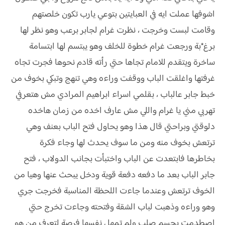
اشوفها عملت ايه في العبايتين بتوعي يارب تكون خلصتهم
وقامت لبست وخرجت ، نظرت غرام لجابر برعب وهو نظر لها
برغ*بة ورجعت غرام خطوة للخلف وهو يبتسم لها ابتسامة
ساخرة ويتقدم للامام تجاها حتي رأته قادم نحوها فجرت تجاه
غرفتها واغلقت الباب ووقفت وراءه وهي تنهج وتبكي بخوف من
خبط جابر عالباب ، بقلمي اسراء ابراهيم المرادي مش هتعرفي
تهربي مني يا غرام واللي مش عارف اخده من زمان هاخده
دلوقتي وبراحتي قال هذا وهو يحاول فتح الباب بعنف وهي
ترتعش بخوف منه ومن ما سوف يحدث لها وجاء فكرة
بخاطرها فابتعدت عن الباب واختبأت بجانب الدولاب ، فتح
جابر الباب بعد ما دفعه دفعة قوية ودخل يبحث عنها وهيا من
الخوف ترتعش وعندما جاءت اللحظة المناسبة فخرجت جري
وهو وراءه وذهبت لباب الشقة وفتحته وجاءت تخرج حتي
اصطدمت بجسم صلب ولم تمهل نفسها فرصة لتعرف من هو