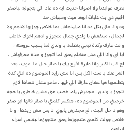
تعرف عوايدنا ولا اصولنا حديت ايه ده عاد اللي بتجوليه ،ياصقر
افهم دي بت غلبانة ابوها ميت وملهاش حد
وه وانا مالي بكل ده انا مرايدهاش يما خلاص چوزيها لادهم ولا
لچمال ، مينفعش يا ولدي چمال متچوز و ادهم اخوك خاطب
وانت عارف وكدة تبجي بتظلمه يا ولدي لما يسيب عروسته ،
اباااي وانا اللي مش هتظلم يعني لما اتجوز واحدة معرفهاش ،
لع انت الكبير وانا عايزة افرح بيك يا صقر جبل ما اموت ، بعد
الشر عنك يا ست الكل بس انا مش رايد الموضوع ده انتي كدة
بتظلميها هيا عشان عارفة اللي فيها ، ماهو عشان تنساها لازم
تتجوز يا ولدي ، مجدرش ياما غصب عني عشان خاطري يا حجة
خرجيني من الموضوع ده ، هتكسر كلمتي يا صقر قالها ابو صقر
وهو داخل البيت ، لع مجدرش يابوي انا بس مش رايدها ، وانا
خلاص جولت كلمتي هتتجوزها يعني هتتجوزها ،بقلمي اسراء
ابراهيم