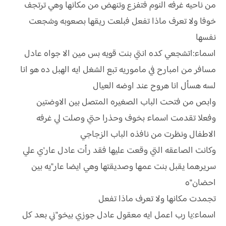
من ناحيه غرفه النوم فتفزع وتنهض من مكانها وهي ترتجف
خوفا ولا تعرف ماذا تفعل فبلعت ريقها بصعوبه وشجعت
نفسها
اسماء:اتشجعي كده انتي بنت قويه بس مين الا جواه عادل
مسافر من امبارح في ماموريه تبع الشغل ايه الهبل ده هو انا
لسه هسأل انا هروح عند اوضه العيال
وابص من فتحت الباب الصغيره المتصل بين الاوضتين
وفعلا تقدمت اسماء بخوف وحذرا حتي وصلت لي غرفه
الاطفال ونظرت من نافذه الباب الزجاجي
وكانت الصاعقه التي وقعت عليها فقد رأت عادل عار'ي علي
سريرهما يقبل بنت عمها وصديقتها وهي ايضا عار"يه بين
احضان"ه
تجمدت مكانها ولا تعرف ماذا تفعل
اسماء:يا رب اعمل ايه معقول عادل جوزي بيخو"ني بعد كل