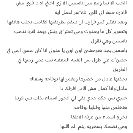
الحب الا بينا ومع مين ياسمين الا زي اختي اه يا قلبي مش
قادره حسه اني قلبي انك"سر اعمل ايه
وبعد تفكير كبير قرارت ان تنتقم بطريقتها فقامت بجلب هاتفها
وتصوير كل ما يحدوث وهي تحتر"ق وتبكي وبعد فتره تذهب
ياسمين وهي تقول
ياسمين:بجد هتوحشني اوي اوي يا عدولي انا كان نفسي ابقي في
حضن'ك علي طول بس الغبيه المغفله بنت عمي زمنها في
الطريق
يجذبها عادل من خصرها ويغمز لها بوقاحه وسفاله
عادل:وانا كمان مش قادر افرقك يا
حبيبي بس حكم جدي بقي اني اتجوز اسماء بذات بس قريبا
هنخلص منها وقبلها بوقاحه
تخرج اسماء من غرفه الاطفال
وهي تضحك بسخريه رغم الم قلبها