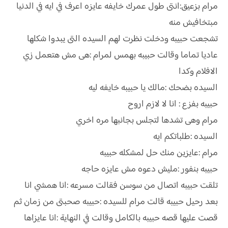
مرام بزعيق:انتى طول عمرك خايفه عايزه اعرف في ايه في الدنيا
مبتخافيش منه
تشجعت حبيبه ودخلت نظرت لهم السيده التى يبدوا شكلها
عاديا تماما وقالت حبيبه بهمس لمرام :هى مش هتعمل زي
الافلام وكدا
السيده بضحك :مالك يا حبيبه خايفه ليه
حبيبه بفزع : انا لا لازم اروح
مرام وهى تشدها لتجلس بجانبها مره اخري
السيده :طلباتكم ايه
مرام :عايزين منك حل لمشكله حبيبه
حبيبه بنفور :مليش دعوه مش عايزه حاجه
تلقت حبيبه اتصال من سوسن فقالت مسرعه :انا همشي انا
بعد رحيل حبيبه قالت مرام للسيده :حبيبه صحبتى من زمان ثم
قصت عليها قصه حبيبه بالكامل وقالت في النهاية :انا عايزاها