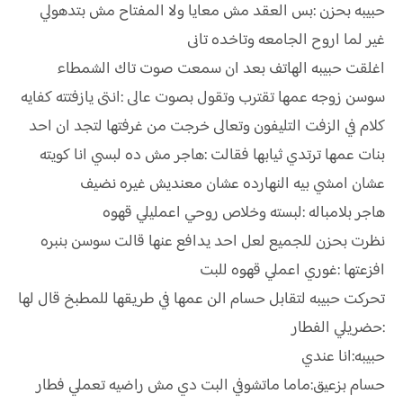
حبيبه بحزن :بس العقد مش معايا ولا المفتاح مش بتدهولي
غير لما اروح الجامعه وتاخده تانى
اغلقت حبيبه الهاتف بعد ان سمعت صوت تاك الشمطاء
سوسن زوجه عمها تقترب وتقول بصوت عالى :انتى يازفتته كفايه
كلام في الزفت التليفون وتعالى خرجت من غرفتها لتجد ان احد
بنات عمها ترتدي ثيابها فقالت :هاجر مش ده لبسي انا كويته
عشان امشي بيه النهارده عشان معنديش غيره نضيف
هاجر بلامباله :لبسته وخلاص روحي اعمليلي قهوه
نظرت بحزن للجميع لعل احد يدافع عنها قالت سوسن بنبره
افزعتها :غوري اعملي قهوه للبت
تحركت حبيبه لتقابل حسام الن عمها في طريقها للمطبخ قال لها
:حضريلي الفطار
حبيبه:انا عندي
حسام بزعيق:ماما ماتشوفي البت دي مش راضيه تعملي فطار