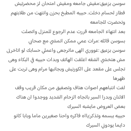
سوسن بزعيق:مفيش جامعه ومفيش امتحان لز محضرتيش
فطار لحسام دخلت. حبيبه المطبخ بحزن وانتهت من طلابتهم
وتحضرت للجامعه
بعد انتهاء الجامعه قررت عدم الرجوع للمنزل واتصلت
بسوسن قائله :مرات عمي ممكن اتمشي مع صحابي
سوسن بزعيق :غووري الهى ماترجعى واعملي حسابك لو اتاخرتى
مش هتخشي الشقه اغلقت الهاتف وبدات حبيبه في البكاء وهى
تجلس على مقعد على الكورنيش وبجانبها مرام وهى تربت على
ظهرها
لفت انتباههم اصوات هتاف وتصفيق من مكان قريب وقف
الاثنان وبدرا السير باتجاه الزحام الشديد ووجدوا ان هناك
بعض العروض مايشبه السيرك
حبيبه ببسمه وتذكر:يااه فاكره واحنا صغيرين ماما وبابا كانو
دايما يودوني السيرك