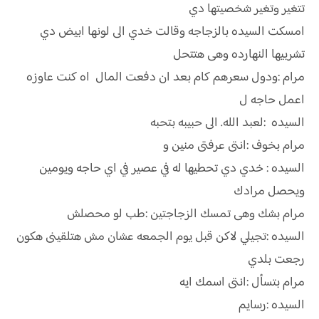
تتغير وتغير شخصيتها دي
امسكت السيده بالزجاجه وقالت خدي الى لونها ابيض دي
تشربيها النهارده وهى هتتحل
مرام :ودول سعرهم كام بعد ان دفعت المال اه كنت عاوزه
اعمل حاجه ل
السيده :لعبد الله. الى حبيبه بتحبه
مرام بخوف :انتى عرفتى منين و
السيده : خدي دي تحطيها له في عصير في اي حاجه ويومين
ويحصل مرادك
مرام بشك وهى تمسك الزجاجتين :طب لو محصلش
السيده :تجيلي لاكن قبل يوم الجمعه عشان مش هتلقينى هكون
رجعت بلدي
مرام بتسأل :انتى اسمك ايه
السيده :رسايم