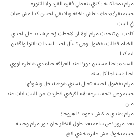
مرام بمشاكسه : كنتي بتعملي فقره القرد ولا التنوره
حبيبه بقرف:دمك يلطش ياخفه ويلا بقي لحسن كدا مش هبات
في البيت
كادت ان تتحدث مرام لولا ان لاحظت زحام شديد على احدي
الخيام فقالت بفضول وهى تسأل احد السيدات :انتوا واقفين
ليه كدا
السيده :احنا مستنين دورنا عند العرافه حياه دي شاطره اووي
احنا بنستناها كل سنه
مرام بفضول لحبيبه :تعالى نستني شويه ندخل ونشوفها
حبيبه وهى تتجه بسرعه :لاء افرضي اتطردت من البيت ابات عند
مين
مرام :عندي ملكيش دعوه انا هروحك
بعد مرور نص ساعه بعد طول انتظار حان دور مرام وحبيبه
حبيبه بخوف:مش عايزه خشي انتى