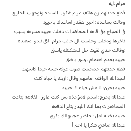
مرام :ايه
قطع حديثهم رن هاتف مرام شكرت السيده وتوجهت للخارج
وقالت بساعده :اخيرا هقدر اساعدك ياحبيبه
في الصباح وفي قاعه المحاضرات دخلت حبيبه مسرعه بسبب
تاخرها ودخلت وجلست الى جانب مرام التى تبدوا سعيده
:وقالت خدي لقيت حل لمشكلتك ياستى
حبيبه بعدم اهتمام : ونبي ياختى
قطع حديثهم حمحمت صوت عرفه حبيبه جيدا فانتبهت
لعبدالله الواقف امامهم وقال :ازيك يا حياه كنت
حبيبه بحزن:انا مش حياه انا حبيبه
عبدالله بحرج :اممم لامؤخذه بس كنت عاوز الفلاشه بتاعت
المحاضرات بما انك الليدر بتاع الدفعه
حبيبه بخيبه امل : حاضر هجيبهااك بكري
عبدالله :ماشي شكرا يا احم أ