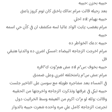
حبيبه بحزن :حبيبه
بعد رحيله قالت مرام :مالك ياختى كان توم كروز ياعنى
حبيبه بهيام :لاء احلي
مرام بغضب :يابت الواد غالبا لسه مكتشف ان في كأن حي اسمه
حبيبه
حبيبه :دعك الخواطر ده
مرام اخرجت الزجاجه البيضاء :امسكي اشربي ده والدنيا هتبقي
فل
حبيبه بخوف :س*م لاء مش هم*وت ك*افره
مرام :مش س*م يامتخلفه اشربي وعلى ضمنتى
في المساء بعد مشاجره طويله مع سوسن على التاخير جلست
حبيبه تبكي في غرفتها وتذكرت الزجاجه واخرجتها من الحقيبه
وقالت :ولله لو م*ت اكرم من العيشه وسط الخراتيت دول
تجرعت الزجاجه كامل علي مره واحده شعرت حبيبه بالدوار