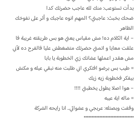
بدأت تستوعب: منك لله عاجب حضرتك كدا
ضحك بخبث: عاجبني؟ المهم انوه عاجبك و أثر على نفوخك
الظاهر
– اية الكلام ده! مش مقياس يعني هو بس طريقته غريبة فا
علقت معايا و اتمني حضرتك متضغطش عليا فالفرح ده لأني
مش هقدر اعملها عشانك زي الخطوبة يا بابا
= طيب بس برضو افتكري اني طلبت منه نبقي عيله و مكنش
بيفكر فخطوبة زيه زيك
– هوا اصلا يطول يخطبني !!!!
= ماله اية عيبه
وقفت وبصتله: عربجي و عشوائي.. انا رايحه الشركة
********************************