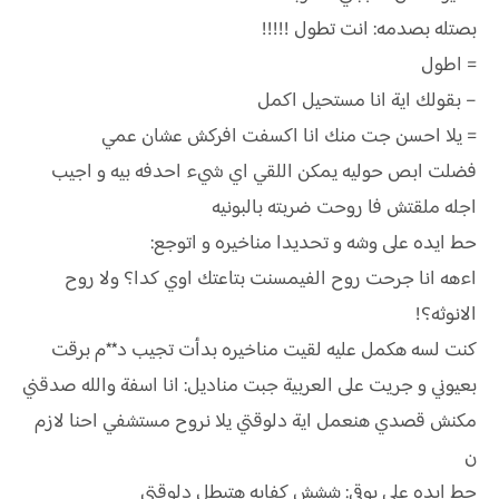
بصتله بصدمه: انت تطول !!!!!
= اطول
– بقولك اية انا مستحيل اكمل
= يلا احسن جت منك انا اكسفت افركش عشان عمي
فضلت ابص حوليه يمكن اللقي اي شيء احدفه بيه و اجيب
اجله ملقتش فا روحت ضربته بالبونيه
حط ايده على وشه و تحديدا مناخيره و اتوجع:
اءهه انا جرحت روح الفيمسنت بتاعتك اوي كدا؟ ولا روح
الانوثه؟!
كنت لسه هكمل عليه لقيت مناخيره بدأت تجيب د**م برقت
بعيوني و جريت على العربية جبت مناديل: انا اسفة والله صدقني
مكنش قصدي هنعمل اية دلوقتي يلا نروح مستشفي احنا لازم
ن
حط ايده على بوقي: ششش كفايه هتبطل دلوقتي