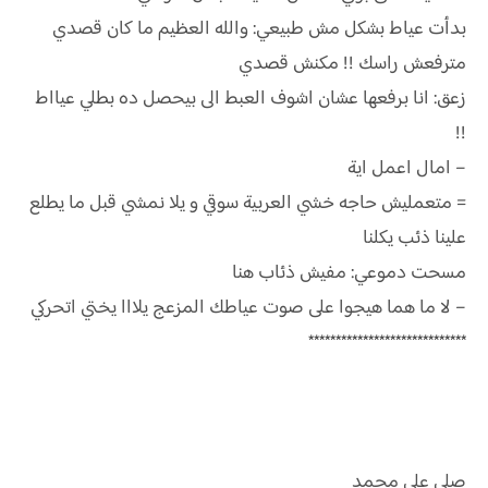
بدأت عياط بشكل مش طبيعي: والله العظيم ما كان قصدي
مترفعش راسك !! مكنش قصدي
زعق: انا برفعها عشان اشوف العبط الى بيحصل ده بطلي عيااط
!!
– امال اعمل اية
= متعمليش حاجه خشي العربية سوقي و يلا نمشي قبل ما يطلع
علينا ذئب يكلنا
مسحت دموعي: مفيش ذئاب هنا
– لا ما هما هيجوا على صوت عياطك المزعج يلااا يختي اتحركي
*****************************
صلي على محمد