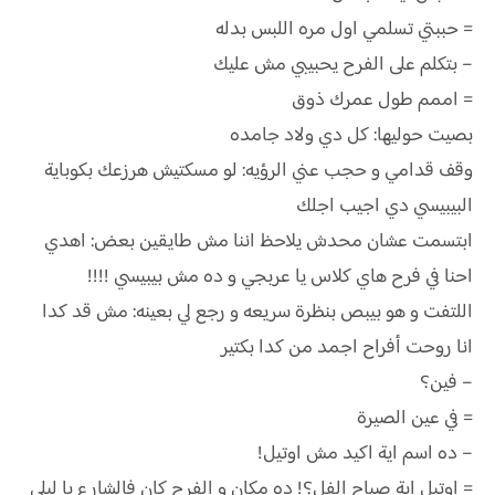
= حببتي تسلمي اول مره اللبس بدله
– بتكلم على الفرح يحبيبي مش عليك
= اممم طول عمرك ذوق
بصيت حوليها: كل دي ولاد جامده
وقف قدامي و حجب عني الرؤيه: لو مسكتيش هرزعك بكوباية
البيبيسي دي اجيب اجلك
ابتسمت عشان محدش يلاحظ اننا مش طايقين بعض: اهدي
احنا في فرح هاي كلاس يا عربجي و ده مش بيبيسي !!!!
اللتفت و هو بيبص بنظرة سريعه و رجع لي بعينه: مش قد كدا
انا روحت أفراح اجمد من كدا بكتير
– فين؟
= في عين الصيرة
– ده اسم اية اكيد مش اوتيل!
= اوتيل اية صباح الفل؟! ده مكان و الفرح كان فالشارع يا ليلي