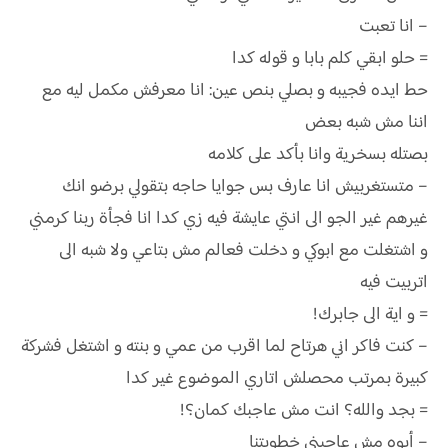
– انا تعبت
= حلو ابقي كلم بابا و قوله كدا
حط ايده فجيبه و بصلي بنص عين: انا معرفش مكمل ليه مع
اننا مش شبه بعض
بصتله بسخرية وانا بأكد على كلامه
– متستغربيش انا عارف بس جوايا حاجه بتقولي برضو انك
غيرهم غير الجو الى انتي عايشة فيه زي كدا انا فجأة ربنا كرمني
و اشتغلت مع ابوكي و دخلت فعالم مش بتاعي ولا شبه الى
اتربيت فيه
= و اية الى جابرك!
– كنت فاكر اني هرتاح لما اقرب من عمي و بنته و اشتغل فشركة
كبيرة بمرتب محصلش اتاري الموضوع غير كدا
= بجد والله؟ انت مش عاجبك كمان؟!
– أيوه مش عاجبني خطوبتنا