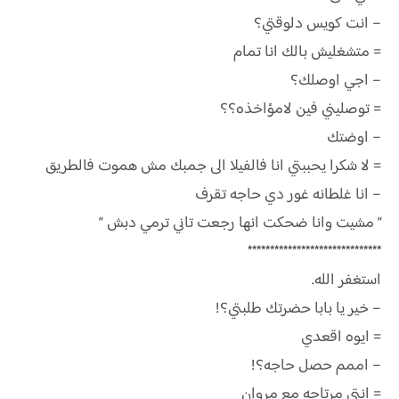
– انت كويس دلوقتي؟
= متشغليش بالك انا تمام
– اجي اوصلك؟
= توصليني فين لامؤاخذه؟؟
– اوضتك
= لا شكرا يحببتي انا فالفيلا الى جمبك مش هموت فالطريق
– انا غلطانه غور دي حاجه تقرف
” مشيت وانا ضحكت انها رجعت تاني ترمي دبش ”
******************************
استغفر الله.
– خير يا بابا حضرتك طلبتي؟!
= ايوه اقعدي
– اممم حصل حاجه؟!
= انتي مرتاحه مع مروان