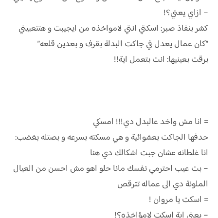
– ازاي يعني؟!
كشر بنفاذ صبر: اسكتي انتي لامواخذه من ايجيبت و هتتعبيني
“كان عمال يعدل في جاكت البدلة بقرف و بعدين قلعه”
برقت بعينيها: انت بتعمل اية!!
= انا مش واخد عالبدل دي!!! امسكي
حدفها الجاكت بعشوائية و هي مسكته بسرعه و بصتله بغضب:
انا غلطانه عشان جبت اشكالك دي هنا
– بت عيب احترمي نفسك مانا حلو اهو مش احسن من العيال
الملونة دي الى عماله تترقص
= اسكت يا مروان !
– يعني اية اسكت لامؤاخذه؟!