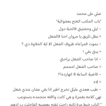
صلي على محمد
“باب المكتب اتفتح بعشوائية”
– ليلي وحشتيني فالحبة دول
= بطل تلزيق يا مروان احنا فالشغل
– بموت فمراعاه ظروف الشغل الا اية الحلاوة دي ؟
= يبني بقي !
– انا صاحب الشغل براحتي
= صاحب الشغل امممم
– فاضية الساعة 8 انهارده؟!
= لاء
– طيب هعدي عليكي نخرج اطير انا بقي عشان عندي شغل
نهي كلامه بغمزة و هي كانت واقفه متجمده بتستوعب
” الباب خبط مرة تانيه راحت تفتح بعصبيه اتفاجئت ب ادهم