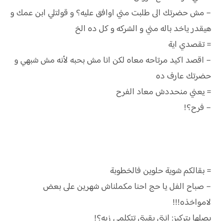
– مش حضرتك الى طلبت مني اوافق عليه؟ و قولتلي ابن عمك و
هيقدر ياخد باله مني و الشركه و كل ده الخ
= تقصدي اية
– اقصد اكيد مرتاحه معاه لكن انا مش بحبه لأنه مش شبهي و
حضرتك عارف ده
= يعني منحددش معاد الفرح
– فرح؟!
= بقالكم شوية حلوين فالخطوبة
– صباح الفل يا حج احنا مكملناش شهرين على بعض
لامواخذه!!!
بصلها بتركيز: انتي بقيتي تتكلمي زيه؟!