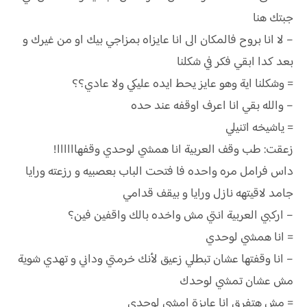
جبتك هنا
– لا انا بروح فالمكان الى انا عايزاه بمزاجي بيك او من غيرك و
بعد كدا ابقي فكر في شكلنا
= وشكلنا اية وهو عايز يحط ايده عليكي ولا عادي؟؟
– والله بقي انا اعرف اوقفه عند حده
= ياشيخه اتنيلي
زعقت: طب وقف العربية انا همشي لوحدي وقفهاااااا!
داس فرامل مره واحده فا فتحت الباب بعصبيه و رزعته ورايا
جامد لاقيتهه نازل ورايا و بيقف قدامي
– اركبي العربية انتي مش واخده بالك واقفين فين؟
= انا همشي لوحدي
– انا وقفتها عشان تبطلي زعيق لأنك خرمتي وداني و تهدي شوية
مش عشان تمشي لوحدك
= مش هتفرق انا عايزة امشي لوحدي