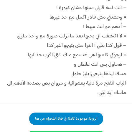
– انت لسه قايلي سبتها عشان غيورة !
= وحشتني مش قادر اكمل مع حد غيرها
– أدهم هو انت عبيط !
= لا اكتشفت اني بحبها بعد ما نزلت صورة مع واحد ملزق
– قول كدا بقي ! انتوا مش بتيجوا غير كدا
= ارجوكي كلميها هي هتسمع منك انتي اقرب حد ليها
– هحاول بس انت غلطان و
مسك ايدها بترجي: بليز حاولي
الباب اتفتح مرة تانية بعشوائية و مروان بص بصدمه لأدهم الى
ماسك ايد ليلي..
الرواية موجودة كاملة في قناة التلجرام من هنا