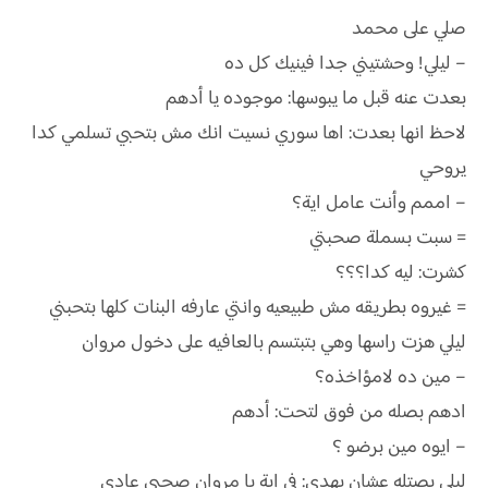
صلي على محمد
– ليلي! وحشتيني جدا فينيك كل ده
بعدت عنه قبل ما يبوسها: موجوده يا أدهم
لاحظ انها بعدت: اها سوري نسيت انك مش بتحبي تسلمي كدا
يروحي
– اممم وأنت عامل اية؟
= سبت بسملة صحبتي
كشرت: ليه كدا؟؟؟
= غيروه بطريقه مش طبيعيه وانتي عارفه البنات كلها بتحبني
ليلي هزت راسها وهي بتبتسم بالعافيه على دخول مروان
– مين ده لامؤاخذه؟
ادهم بصله من فوق لتحت: أدهم
– ايوه مين برضو ؟
ليلي بصتله عشان يهدي: في اية يا مروان صحبي عادي