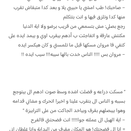
– صاحبك! طب امشي يا حبيبي يلا و بعد كدا متبقاش تقرب
منها كدا وتلزق فيها و انت بتتكلم
رجع بصلي: مش بتسمعي من قريب برضو ولا اية الدنيا
مكنتش عارفة و اتفاجئت ب أدهم بيقرب اوي و بيمد ايده على
كتفي فا مروان مسكها قبل ما تلمسني و كان هيكسر ايده
– مروان بس !!!! الناس خدت بالها سيبه!!! سيب ايده !!
” مسكت دراعه و فضلت اشده وسط صوت ادهم الى بيتوجع
بسببه و الناس الى بتقرب علينا و اخيرا اتحرك و مشاني قدامه
وهوا بيبصلهم بقرف وبياخد الجاكت من على الترابيزة ”
– اية الهبل الى عملته جوا!!!! انت فضحتني فالفرح
= انا الى فضحتك! هو المكان مقرف من البداية وانا غلطان اني