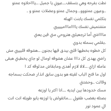
نطت بفرحه وهي بتسقف.....عيوني يا جميل ....ياااحلاوه عمتو
...وعيون عمتووو... وجمال عمتو وعضلات عمتو و ..
بتكلمي نفسك يابنت الهبله
متشتميش نفسك يااااماااميييييي
مااااشي أما ترجعيليي هتروحي مني فين يعني
..بقلمي بسمله بدوي
كل خطوه بخطيها قلبي بيدق فيها بجنون ....هشوفه قلبيييي مش
راضي يهدى كل دااا عشان هشوفه اومال لو جاي يخطبني هبقى
عامله ازاي ....لالا لازم أهدى ومابقاش مدلوقه كد ا
اول ما فتح الباب لقيته هو بدون سابق انذار ضحكت بسماجه
وقالت ...وحشتني
مسك خدودها بين ايديه .....انا اكتر يا اوزعه
بصتله بغضب طفولي .....ماتقولش يا اوزعه يابو طويله انت انت
الي عمود نور