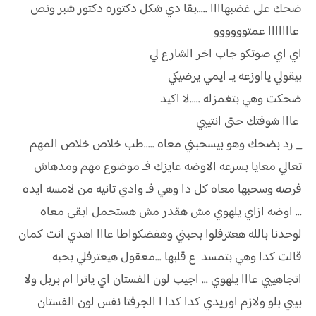
ضحك على غضبهاااا .....بقا دي شكل دكتوره دكتور شبر ونص
عااااااا عمتوووووو
اي اي صوتكو جاب اخر الشارع لي
بيقولي يااوزعه يـ ايمي يرضيكي
ضحكت وهي بتغمزله .....لا اكيد
عااا شوفتك حتى انتييي
_ رد بضحك وهو بيسحبني معاه .....طب خلاص خلاص المهم
تعالي معايا بسرعه الاوضه عايزك فـ موضوع مهم ومدهاش
فرصه وسحبها معاه كل دا وهي فـ وادي تانيه من لامسه ايده
... اوضه ازاي يلهوي مش هقدر مش هستحمل ابقى معاه
لوحدنا بالله هعترفلوا بحبني وهفضكواطا عااا اهدي انت كمان
قالت كدا وهي بتمسد ع قلبها ...معقول هيعترفلي بحبه
اتجاهييي عااا يلهوي ... اجيب لون الفستان اي ياترا ام بربل ولا
بيبي بلو ولازم اوريدي كدا كدا ا الجرفتا نفس لون الفستان