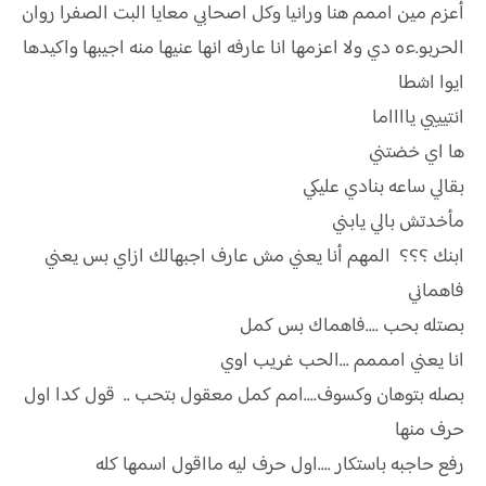
أعزم مين اممم هنا ورانيا وكل اصحابي معايا البت الصفرا روان
الحربو.ءه دي ولا اعزمها انا عارفه انها عنيها منه اجيبها واكيدها
ايوا اشطا
انتيييي يااااما
ها اي خضتني
بقالي ساعه بنادي عليكي
مأخدتش بالي يابني
ابنك ؟؟؟ المهم أنا يعني مش عارف اجبهالك ازاي بس يعني
فاهماني
بصتله بحب ....فاهماك بس كمل
انا يعني امممم ...الحب غريب اوي
بصله بتوهان وكسوف....امم كمل معقول بتحب .. قول كدا اول
حرف منها
رفع حاجبه باستكار ....اول حرف ليه مااقول اسمها كله