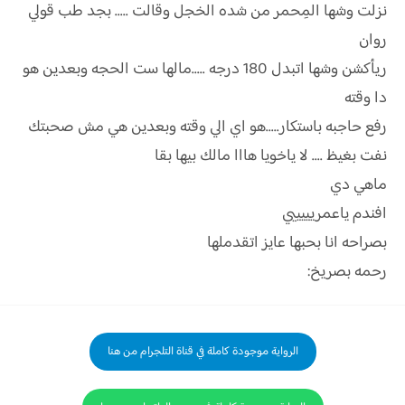
نزلت وشها المِحمر من شده الخجل وقالت ..... بجد طب قولي
روان
ريأكشن وشها اتبدل 180 درجه .....مالها ست الحجه وبعدين هو
دا وقته
رفع حاجبه باستكار.....هو اي الي وقته وبعدين هي مش صحبتك
نفت بغيظ .... لا ياخويا هااا مالك بيها بقا
ماهي دي
افندم ياعمريييييي
بصراحه انا بحبها عايز اتقدملها
رحمه بصريخ:
الرواية موجودة كاملة في قناة التلجرام من هنا