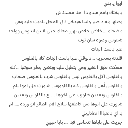
ايوا يـ بنتي
يابختك ياعم عبدو دا احنا معندناش
بصلها بنفاذ صبر ولسا هيدخل تاني المحل ناديت عليه وهي
بتضحك .....خلاص خلاص بهزر معاك جبلي اتنين اندومي وواحد
شيتوس وعبوه سان توب
عنيا ياست البنات
قلدته بسخريه ... دلوقتي عنيا ياست البنات كله بالفلوس
مسكت طبق النشير وهي بتطبل عليه وبتغني بعلو صوتها ....كله
بالفلوس اكل بالفلوس لبس بالفلوس شرب بالفلوس صحاب
بالفلوس أهل بالفلوس كله بالفلوووس شاورت على امها ..ام
بالفلوس وبعدين شاورت على اخوها .....اخ بالفلوس وبعدين
شاورت على ابوها بس قاطعها سلاح الام الطائر ابو ورده ..... ام
بـ اي ياعنياااا تعلالييلي
جريت على باباها تتحامى فيه ..... بابا حبيبي