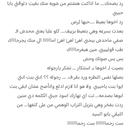
رد بضحك..... ما اناكنت هتشتم من شويه منك بقيت دلوقتي بابا
حبيبي
رد اخوها بعيظ ......حبها بُرص
بعدت بسرعه وهي بتعيط بزييف..... كلو عليا يعني محدش فـ
صفي ماحدش بيحبي اهئ اهئ اهئ اماااااا الي منك يجرحاااك
طب قولييييي. مين هيفرحااااك
بس بس صوتك وحش
بصيت لـ اخوها بـ استنكار .... تشكر يارجوله
بصلها نفس النظره ورد بقر.ف. ..... رجوله ؟؟ انتي بنت انتي
ايوا بنت ياحبيبي ولا هو انا لازم ادلع واتأصح عشان ابقى بنت
ابوها بصدمه.... تت اي نهارك اسود جبتي الكلمه دي منين
ردت بفخر وهي بتزيل التراب الوهمي من على كتفها.... من
التيڤي يابو السيد
ست رحمااااااا ست رحمااااااا