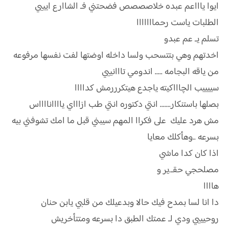
ايوا ياااعم عبده خلاصصصص فضحتني فـ الشاارع ايييي
الطلبات ياست رحمااااااا
تسلم يـ عم عبدو
اخدتهم وهي بتتسحب ولسا داخله اوضتها لفت نفسها مرفوعه
من ياقه البجامه ..... اندومي تااانييي
سييييب الچاااكيته ياجدع هيتكرررمش كداااا
بصلها باستنكار....... انتي دكتوره انتي طب ازاااي ياااانااااس
مش هرد عليك على فكراا المهم سيبني قبل ما امك تشوفني بيه
بسرعه ..وهأكلك معايا
اذا كان كدا ماشي
مصلحجي حقـ.ير و
هاااا
دا انا لسا بمدح فيك حالا وبدعيلك من قلبي يابن حنان
روحيييي ودي لـ عمتك الطبق دا بسرعه ومتتأخريش