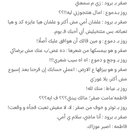
صقر بـ برود : زي م سمعتي
روز بـدموع : امال هتتجوزني ليه!!؟؟
صقر بـ برود : علشان أمي مش أكتر و علشان هيا عايزه كد و هيا
تعبانه، بس متتخيليش أني أحبك فـ يوم.
روز بـ دموع : و مين قالك أن هوافق عليك أصلًا!
صقر و هو بيمسكها من شعرها : ده غص'ب عنك مش برضاكي
روز بـ وجع و دموع : اه اه سيب شعري!!!
صقر و هو بيزقها ع الارض : اعملي حسابك إن فرحنا بعد إسبوع
مش أكتر، يلا غور'ي
روز بـ عياط : منك لله!
فاطمه'مامت صقر': مالك يبنتي؟؟؟ ف ايه؟؟؟
روز بـ توتر و خوف من صقر : لا، لا مفيش تعبت فجأه و وقعت!
صقر بـ برود : أنا ماشي، سلام ي أمي.
فاطمه : اصبر عوزاك.