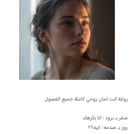
رواية
انت امان روحي كاملة جميع الفصول
صقر بـ برود : انا بكرهك
روز بـ صدمه : اييه؟؟