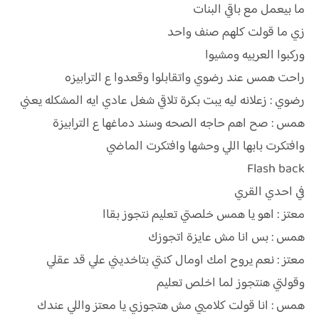
ما بيعمل مع باقي البنات
زي ما قولت كلهم صنف واحد
وركبوا العربيه ومشيوا
راحت همس عند رضوي واتقابلوا وقعدوا ع الترابيزه
رضوي : زعلانه ليه يبت بكرة تلاقي شغل عادي ايه المشكله يعني
همس : صح اهم حاجه الصحه وسند دماغها ع الترابيزة
وافتكرت بابها اللي وحشها وافتكرت الماضي
Flash back
في احدي القري
معتز : اهو يا همس خلصتي تعليم نتجوز بقاا
همس : بس انا مش عايزة اتجوزك
معتز : نعم يروح امك اومال كنتي بتاخديني علي قد عقلي
وقولتي هنتجوز لما اخلص تعليم
همس : انا قولت كلاميي مش هتجوزي يا معتز واللي عندك