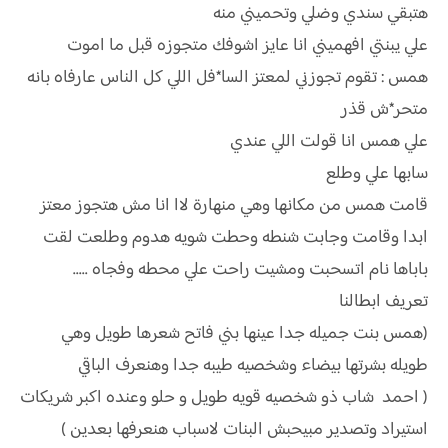
هتبقي سندي وضلي وتحميني منه
علي يبنتي افهميني انا عايز اشوفك متجوزه قبل ما اموت
همس : تقوم تجوزني لمعتز السا*فل اللي كل الناس عارفاه بانه
متحر*ش قذر
علي همس انا قولت اللي عندي
سابها علي وطلع
قامت همس من مكانها وهي منهارة لاا انا مش هتجوز معتز
ابدا وقامت وجابت شنطه وحطت شويه هدوم وطلعت لقت
باباها نام اتسحبت ومشيت راحت علي محطه وفجاه .....
تعريف ابطالنا
(همس بنت جميله جدا عينها بني فاتح شعرها طويل وهي
طويله بشرتها بيضاء وشخصيه طيبه جدا وهنعرف الباقي
( احمد شاب ذو شخصيه قويه طويل و حلو وعنده اكبر شريكات
استيراد وتصدير مبيحبش البنات لاسباب هنعرفها بعدين )