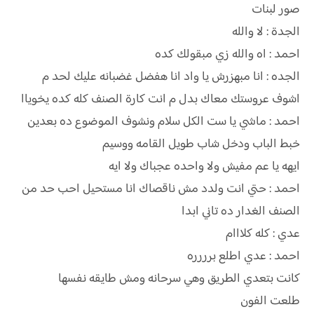
صور لبنات
الجدة : لا والله
احمد : اه والله زي مبقولك كده
الجده : انا مبهزرش يا واد انا هفضل غضبانه عليك لحد م
اشوف عروستك معاك بدل م انت كارة الصنف كله كده يخوياا
احمد : ماشي يا ست الكل سلام ونشوف الموضوع ده بعدين
خبط الباب ودخل شاب طويل القامه ووسيم
ايهه يا عم مفيش ولا واحده عجباك ولا ايه
احمد : حتي انت ولدد مش ناقصاك انا مستحيل احب حد من
الصنف الغدار ده تاني ابدا
عدي : كله كلااام
احمد : عدي اطلع برررره
كانت بتعدي الطريق وهي سرحانه ومش طايقه نفسها
طلعت الفون