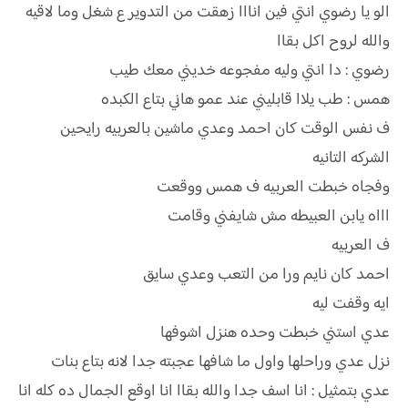
الو يا رضوي انتي فين انااا زهقت من التدوير ع شغل وما لاقيه
والله لروح اكل بقاا
رضوي : دا انتي وليه مفجوعه خديني معك طيب
همس : طب يلاا قابليني عند عمو هاني بتاع الكبده
ف نفس الوقت كان احمد وعدي ماشين بالعربيه رايحين
الشركه التانيه
وفجاه خبطت العربيه ف همس ووقعت
اااه يابن العبيطه مش شايفني وقامت
ف العربيه
احمد كان نايم ورا من التعب وعدي سايق
ايه وقفت ليه
عدي استني خبطت وحده هنزل اشوفها
نزل عدي وراحلها واول ما شافها عجبته جدا لانه بتاع بنات
عدي بتمثيل : انا اسف جدا والله بقاا انا اوقع الجمال ده كله انا