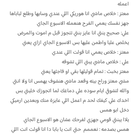
اعمله
معتز : خلاص ماشي انا هوريكي اللي عندي وسابها وطلع لباباها
جهز نفسك يعمي الفرح هنعمله الاسبوع الجاي
علي: صحيح ينتي انا عايز بنتي تتجوز قبل م اموت والمرض
يخلص عليا واطمن عليها بس الاسبوع الجاي ازاي يعني
معتز : خلاص يعمي انا قولت اللي عندي
علي : خلاص ماشي يبني اللي تشوفه
معتز بخبث : تمام قوليلها بقي او فاجئها يعني
مشي معتز وراح بيته وقعد ماشي هنشوف يهمس انا ولا انتي
والله لتشوفي ايام سوده علي دماغك لما اتجوزك خليني بس
اخدك علي كيفك لحد م اعمل اللي عايزة منك وبعدين ارميكي
دخل ابو همس
يلاا يبنتي قومي جهزي لفرحك عشان هو الاسبوع الجاي
همس بصدمه : نعممم حتي انت يا بابا دا انا قولت انت اللي