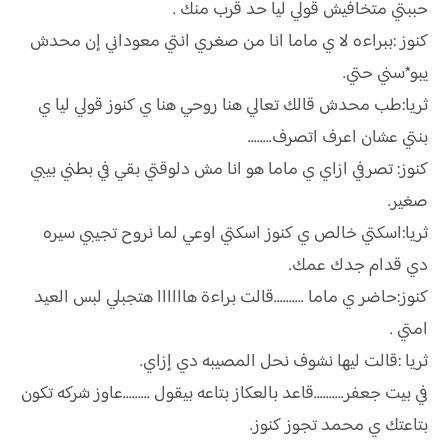
حببتي متخافيش قولي ليا حد قرب منك .
كنوز :ببراءه لا ي ماما انا من صغري انتي معوداني إن محدش
يبو*سني حتي.
ثريا:طب محدش قالك تعالي هنا روحي هنا ي كنوز قولي ليا ي
بنتي عشان اعرف اتصرف........
كنوز: تصرفي ازاي ي ماما هو انا مش دلوقتي بقي في بطني بيبي
صغير.
ثريا:اسكتي خالص ي كنوز اسكتي اوعي لما نروح تجيبي سيره
دي قدام جدك عمك.
كنوز:حاضر ي ماما ..........قالت براءة هاااااا هتجبلي لبس العيد
امتي .
ثريا :قالت ليها نشوف نحل المصيبه دي إزاي.
في بيت جعفر..........قاعد بالعكاز بتاعه بيقول .........عاوز شركه تكون
بتاعتك ي محمد تجوز كنوز.