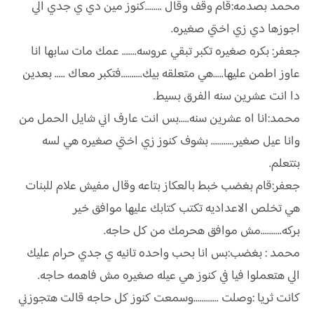
محمد بصدمه:قام وقف وقال ........كنوز مين دي ي جدي الي
اجوزها دي زي اختي صغيره.
جعفر: بكره صغيره تكبر تبقي عروسه....... عمك مات سابها انا
عاوز اطمن عليها.....هي متعلقه بيك..........فتكبر معاك ..... بعدين
دا انت عشرين سنه الفرق بسيط.
محمد:انا اه عشرين سنه.....بس انت عارف اني شايل الحمل من
وانا عيل صغير........... بشوف كنوز زي اختي صغيره هي لسه
بتتعلم.
جعفر:قام بغضب خبط بالعكاز بتاعه وقال مفيش علام للبنات
هي تخلص الاعداديه تكتب كتابك عليها موافق خير
بركه..........مش موافق هحرمك من كل حاجه.
محمد : بغضب:بس انا بحب واحده تانيه ي جدي حرام عليك
الي هتعملوا فيا في كنوز هي عيله صغيره مش فاهمه حاجه.
كانت ثريا :وصلت ............وسمعت كنوز كل حاجه قالت هتجوزني