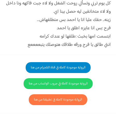
كل يوم ترني وتسألي روحت الشغل ولا لاء جبت فاكهه ونا داخل
ولا لاء متخانقين ليه حصل بينا اي.
زينه.. حقك عليا انا يا احمد بس متطلقهاش...
فرح :بس انا عايزه اطلق يا احمد
ابتسمت امها بخبث :طلقها لو عندك كرامه
انتي طالق يا فرح ورقه طلاقك هتوصلك يتبععععع
الرواية موجودة كاملة في قناة التلجرام من هنا
الرواية موجودة كاملة في جروب الواتساب من هنا
الرواية موجودة كاملة في تطبيقنا من هنا