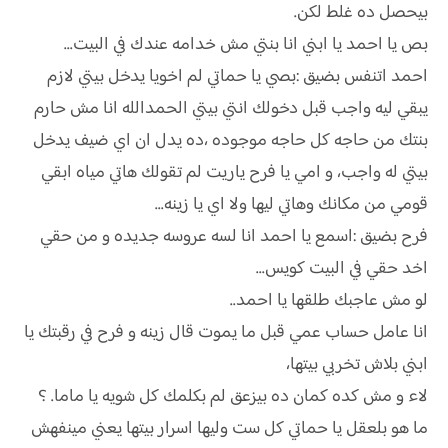
بيحصل ده غلط لكن.
بص يا احمد يا ابني انا بنتي مش خدامه عندك في البيت...
احمد اتنفس بضيق :بصي يا حماتي لم اخويا يدخل بيتي لازم
يبقي ليه واجب قبل دخولك انتي بيتي الحمدالله انا مش حارم
بنتك من حاجه كل حاجه موجوده ،ده يدل ان اي ضيف يدخل
بيتي له واجب، و امي يا فرح ياريت لم تقولك هاتي مياه ابقي
قومي من مكانك وهاتي ليها ولا اي يا زينه...
فرح بضيق :اسمع يا احمد انا لسه عروسه جديده و من حقي
اخد حقي في البيت كويس...
لو مش عاجبك طلقها يا احمد..
انا عامل حساب عمي قبل ما يموت قال زينه و فرح في رقبتك يا
ابني بلاش تخربي بيتها،
لاء و مش كده كمان ده بيزعق لم بكلمك كل شويه يا ماما. ؟
ما هو بلعقل يا حماتي كل ست وليها اسرار بيتها يعني مينفهش