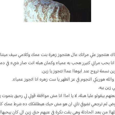
ك هتتجوز علي مراتك عال هتتجوز زهرة بنت عمك وكلامي سيف ميتناشي
ا بحب مراتي كتيرر هحب به عمياء وكمان هبله انت صار شيء في دما
ن نسمة تروح عند ابوهاا عماا تتجوز يا زين.
ه هوريكي النجوم في عز الظهر يا ست زهره انا اتجوز عمياء.
 زين بيه،
 بيقولو عليا هبلة، لا يا اماا انا مش موافقة قولي لي رحيق بتموت في
وض لم ترجعي تشوفي تاني ان هو مش حبك هيطلقكك ده شرط عمك كا
ا من بعد الحادثة وهي بقت نكرة في عنيهم حتي زين الي كان بيحبها