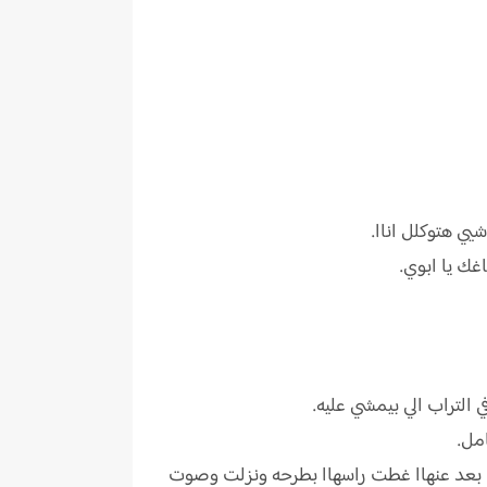
ي هتوكلل اناا.
غك يا ابوي.
 التراب الي بيمشي عليه.
مل.
ا بعد عنهاا غطت راسهاا بطرحه ونزلت وصوت