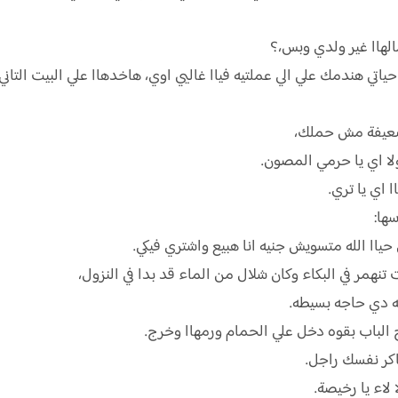
هاا غير ولدي وبس،؟
حياتي هندمك علي الي عملتيه فياا غاليي اوي، هاخدهاا علي البيت التا
ة ضعيفة مش حملك،
ولا اي يا حرمي المصون.
 اي يا تري.
سها:
حياا الله متسويش جنيه انا هبيع واشتري فيكي.
نهمر في البكاء وكان شلال من الماء قد بدا في النزول،
جه دي حاجه بسيطه.
تح الباب بقوه دخل علي الحمام ورمهاا وخرج.
اكر نفسك راجل.
 لاء يا رخيصة.