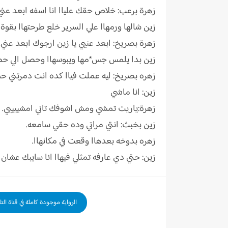
زهرة برعب: خلاص حقك علياا انا اسفه ابعد عني
زين شالها ورمهاا علي السرير خلع طرحتهاا بقو
زهرة بصريخ: ابعد عنيي يا زين ارجوك ابعد عني.
زين بدا يلمس جس*مها ويبوسهاا وحصل الي ح
زهره بصريخ: ليه عملت فياا كده انت دمرتني
زين: انا ماشي
زهرة:ياريت تمشي ومش اشوفك تاني امشييييي.
زين بخبث: انتي مراتي وده حقي سامعه.
زهره بدوخه بعدهاا وقعت في مكانهاا.
زين: حتي دي عارفه تمثلي فيهاا انا سايبك عشان 
الرواية موجودة كاملة في قناة الت