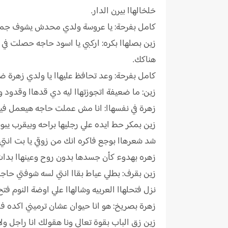
خلخالهاا بيرن الدار.
كامل بفرحة: يا عروسة ولدي محدش يشوف جمال
زين بصلهاا بكره: اركبي يا اسود حاجه حصلت في 
هناكك.
كامل بفرحة: وعد تحافظ عليهاا يا ولدي زهر
زين: ما ضعيفة اتجوزتهاا ليه دي قدهاا وقدود 
زهرة في نفسهاا: انا مش عملت حاجه هيعمل فياا
زين بمكر حط ايده علي رجليها براحه وبيقرب يبو
شد شعرهاا بوجع فاكره انك من زوقي يا بت انتي 
زهره بهدوء كأن جسدها بدون روح وعينهاا بدات ت
زين بقرف: بطلي عياط بقاا انتي لسه شوفتي حا
نزل فتحلهاا العربيه وشالهاا علي اوضة النوم ف
زهرة بصريخ: هو انا حيوان عشان ترميني اكده ف
زين زق الباب بقوة تعالي ونا هقولك انا راجل ولا