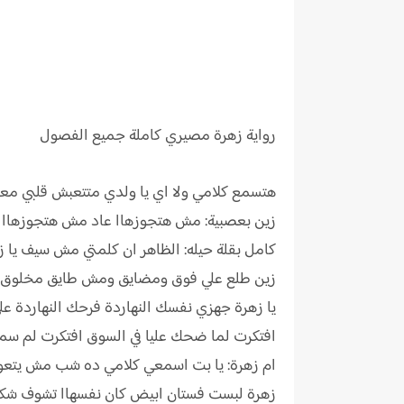
رواية
زهرة مصيري كاملة جميع الفصول
هتسمع كلامي ولا اي يا ولدي متتعبش قلبي معا
زين بعصبية: مش هتجوزهاا عاد مش هتجوزهاا ان
كامل بقلة حيله: الظاهر ان كلمتي مش سيف يا زي
زين طلع علي فوق ومضايق ومش طايق مخلوق والل
يا زهرة جهزي نفسك النهاردة فرحك النهاردة علي
افتكرت لما ضحك عليا في السوق افتكرت لم سمعتهم
ام زهرة: يا بت اسمعي كلامي ده شب مش يتع
زهرة لبست فستان ابيض كان نفسهاا تشوف شكلها