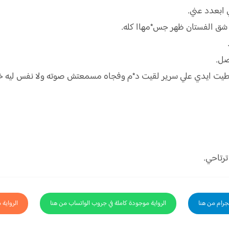
 ابعدد عني.
ة شق الفستان ظهر جس*مهاا كله.
صل.
 حطيت ايدي علي سرير لقيت د*م وفجاه مسمعتش صوته ولا نفس ليه 
ترتاحي.
لجرام من هنا
الرواية موجودة كاملة في جروب الواتساب من هنا
الرواية 