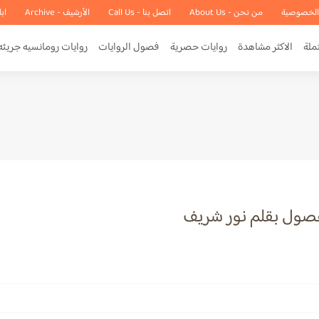
الخصوصية
من نحن - About Us
اتصل بنا - Call Us
الأرشيف - Archive
اب
ملة
الاكثر مشاهدة
روايات حصرية
فصول الروايات
روايات رومانسيه جريئه
فصول بقلم نور شريف