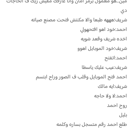
مين...هو معمول برمز امان وانا عارفك مفيش زيك ف الحاجات
دي
شريف؛هههه طبعا والا مكنتش فتحت مصنع صيانه
احمد:خود اهو افتحهولي
اخده شريف وقعد شويه
شريف؛خود الموبايل اهوو
احمد:اتفتح
شريف:عيب عليك ياسطا
احمد فتح الموبايل وقلب ف الصور وراح ابتسم
شريف:ايه مالك
احمد:لا ولا حاجه
روح احمد
بليل
طلع احمد رقم متسجل بساره وكلمه