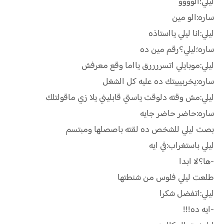
ليلي؛الوووو
ساره:الو مين
ليلي:انا ليلي يااستاذه
ساره؛ليلي؟رقم مين ده
ليلي:موبايلي اتسررررق يااما وقع معرفش
ساره:يخربيييتك ده عليه كل الشغل
ليلي:مش وقته دلوقت ياستي قابليني يلا زي ماقولتلك
ساره:حاضر حاضر جايه
بصت ليلي للشخص ده لقته باصصلها ومبتسم
ليلي باستغراب:في ايه
-ها؟لا ابدا
طلعت ليلي فلوس من شنطتها
ليلي:اتفضل شكرا
-ايه ده!!!