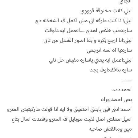
الجاي
ليلي كانت مخنوقه قوووي
ليلي؛انا كنت عارفه اني مش اكمل ف الشغلانه دي
ساره:طب خلاص اهدي......انعمل ايه دلوقت
ليلي:انا ارجع بكره وابقا اصور الشغل من تاني
ساره:ياااه لسه اترجعي
ليلي:اعمل ايه يعني ياساره مفيش حل تاني
ساره بتافف:اوف بجد
...........
احمدددد
بص احمد وراه
احمد:انتي فين يابنتي اختفيتي ولا ايه انا قولت ماركبتيش المترو
اسيل:معلش اصل لقيت موبايل ف المترو وقعدت اسال بتاع
مين ومالقتش صاحبه