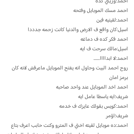
احمد؛وريني كده
احمد مسك الموبايل وفتحه
احمد:لقيتيه فين
اسيل:كان واقع ف الارض والدنيا كانت زحمه جدددا
احمد فكر كده ف دماغه
اسيل:مالك سرحت ف ايه
احمد:لا ابداااا.......
روح احمد البيت وحاول انه يفتح الموبايل ماعرفش لانه كان
برمز امان
احمد اخد الموبايل عند واحد صاحبه
شريف؛ايه ياسطا عامل ايه
احمد:كويس بقولك عايزك ف خدمه
شريف؛اؤمر
احمد:ده موبايل لقيته اختي ف المترو وكنت حابب اعرف بتاع