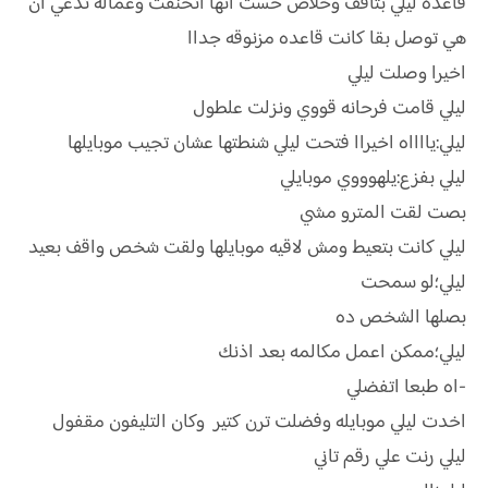
قاعده ليلي بتافف وخلاص حست انها اتخنقت وعماله تدعي ان
هي توصل بقا كانت قاعده مزنوقه جداا
اخيرا وصلت ليلي
ليلي قامت فرحانه قووي ونزلت علطول
ليلي:يااااه اخيراا فتحت ليلي شنطتها عشان تجيب موبايلها
ليلي بفزع:يلهوووي موبايلي
بصت لقت المترو مشي
ليلي كانت بتعيط ومش لاقيه موبايلها ولقت شخص واقف بعيد
ليلي؛لو سمحت
بصلها الشخص ده
ليلي؛ممكن اعمل مكالمه بعد اذنك
-اه طبعا اتفضلي
اخدت ليلي موبايله وفضلت ترن كتير وكان التليفون مقفول
ليلي رنت علي رقم تاني