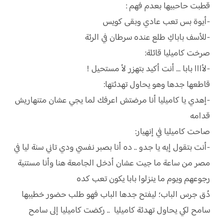
قطبت حاحبيها بعدم فهم :
-أيوة بس تعب عادي وبقى كويس
-للأسف باباكِ طلع عنده سرطان في الرئة
صرخت كاميليا قائلة:
-لأااا بابا ... أنت أكيد بتهزر لأ مستحيل !
قاطعها جدها وهو يحاول تهدئتها:
-إهدي يا كاميليا أنا مرضتش اعرفك لما يجي عشان متنهاريش
قدامه
صاحت كاميليا في إنهيار:
-أنت بتقول إيه يا جدو .. ده أنا بصبر نفسي ودي تاني سنة ليا في
مصر من ساعة ما جيت عشان أدخل الجامعة هنا وأنا مستنية
رجوعهم ويوم ما ينزلوا بابا يكون تعب كده
دُق جرس الباب؛ ليفتح جدها الباب فهو طلب حضور خطيبها
سامح لكي يحاول تهدئة كاميليا .. ركضت كاميليا إلى سامح