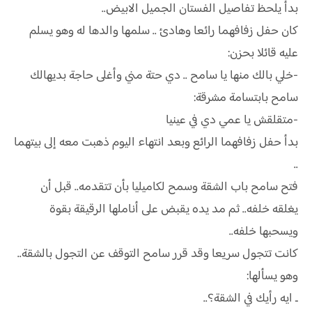
بدأ يلحظ تفاصيل الفستان الجميل الابيض..
كان حفل زفافهما رائعا وهادئ .. سلمها والدها له وهو يسلم
عليه قائلا بحزن:
-خلي بالك منها يا سامح .. دي حتة مني وأغلى حاجة بديهالك
سامح بابتسامة مشرقة:
-متقلقش يا عمي دي في عينيا
بدأ حفل زفافهما الرائع وبعد انتهاء اليوم ذهبت معه إلى بيتهما
..
فتح سامح باب الشقة وسمح لكاميليا بأن تتقدمه.. قبل أن
يغلقه خلفه.. ثم مد يده يقبض على أناملها الرقيقة بقوة
ويسحبها خلفه..
كانت تتجول سريعا وقد قرر سامح التوقف عن التجول بالشقة..
وهو يسألها:
ـ ايه رأيك في الشقة؟..