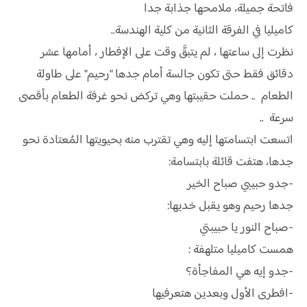
فاتحة جميلة، ملامحها جذابة جدا
كاميليا في الفرقة الثانية من كلية الهندسة..
نظرت إلى ساعتها ، لم يتبقَّ وقت على الإفطار ، أمامها عشر
دقائق فقط حتى تكون جالسة أمام جدها "رحيم" على طاولة
الطعام .. حملت حقيبتها وهي تركض نحو غرفة الطعام بأقصى
سرعة ..
اتسعت ابتسامتها إليه وهي تقترب منه بحيويتها المُعتادة نحو
جدها، هتفت قائلة بابتسامة:
-جدو حبيبي صباح الخير
جدها رحيم وهو يقبل خديها:
-صباح النور يا حبيبتي
همست كاميليا متلهفة :
-جدو إيه هي المفاجأة؟
-افطرى الأول وبعدين هتعرفيها