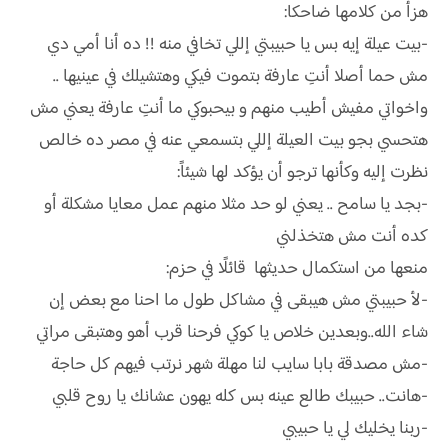
هزأ من كلامها ضاحكا:
-بيت عيلة إيه بس يا حبيبتي إللي تخافي منه !! ده أنا أمي دي
مش حما أصلا أنتِ عارفة بتموت فيكي وهتشيلك في عينيها ..
واخواتي مفيش أطيب منهم و بيحبوكي ما أنتِ عارفة يعني مش
هتحسي بجو بيت العيلة إللي بتسمعي عنه في مصر ده خالص
نظرت إليه وكأنها ترجو أن يؤكد لها شيئاً:
-بجد يا سامح .. يعني لو حد مثلا منهم عمل معايا مشكلة أو
كده أنت مش هتخذلني
منعها من استكمال حديثها قائلًا في حزم:
-لأ حبيبتي مش هيبقى في مشاكل طول ما احنا مع بعض إن
شاء الله..وبعدين خلاص يا كوكي فرحنا قرب أهو وهتبقى مراتي
-مش مصدقة بابا سايب لنا مهلة شهر نرتب فيهم كل حاجة
-هانت.. حبيبك طالع عينه بس كله يهون عشانك يا روح قلبي
-ربنا يخليك لي يا حبيبي