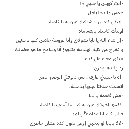
-انت كويس يا حبيبي ؟!
همس والدها بأمل:
-هبقى كويس لو شوفتك عروسة يا كاميليا
أومأت كاميليا بابتسامة:
-إن شاء الله يا بابا تشوفني وأنا عروسة خلاص كلها 3 سنين
واتخرج من كلية الهندسة ونتجوز أنا وسامح ما هو حضرتك
متفق معاه على كده
رد والدها بحزن:
-أه يا حبيبتي عارف .. بس دلوقتي الوضع اتغير
اتسعت حدقتا عينيها بدهشة :
-مش فاهمة يا بابا
-نفسي اشوفك عروسة قبل ما أموت يا كاميليا
قالت كاميليا مقاطعةً إياه :
-لالا يابابا لو بتحبني إوعى تقول كده عشان خاطري