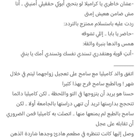
-عشان خاطري يا كراميلا لو بتحبي أبوكي حققيلي أمنيتي .. أنا
مش ضامن هعيش إمتى
ردت عليه باستسلام ممتزج بالتردد:
-حاضر يا بابا .. إللي تشوفه
همس والدها بنبرة واثقة:
-أنتِ قوية وهتقدري تسندي نفسك وتسندي أمك يا بنتي
________
اتفق والد كاميليا مع سامح على تعجيل زواجهما ليتم في خلال
شهر ! وبالطبع سامح فرح بهذا كثيرا
حسنا هو يريد أن يتزوجها في التو واللحظة .. لكن كاميليا دائما
تتحجج بدارستها تريد أن تنهي دراستها بالجامعة أولا .. لكن
سامح بالطبع لم يمنعها منها .. اتصلت به كاميليا فمن الضروري
أن تقابله على عجل
وصل إليها كانت تنتظره في مطعم هادئ وجدها شاردة الذهن