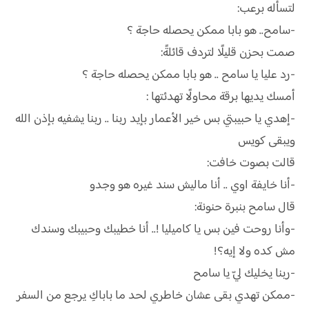
لتسأله برعب:
-سامح.. هو بابا ممكن يحصله حاجة ؟
صمت بحزن قليلًا لتردف قائلةً:
-رد عليا يا سامح .. هو بابا ممكن يحصله حاجة ؟
أمسك يديها برقة محاولًا تهدئتها :
-إهدي يا حبيبتي بس خير الأعمار بإيد ربنا .. ربنا يشفيه بإذن الله
ويبقى كويس
قالت بصوت خافت:
-أنا خايفة اوي .. أنا ماليش سند غيره هو وجدو
قال سامح بنبرة حنونة:
-وأنا روحت فين بس يا كاميليا !.. أنا خطيبك وحبيبك وسندك
مش كده ولا إيه؟!
-ربنا يخليك ليّ يا سامح
-ممكن تهدي بقى عشان خاطري لحد ما باباكِ يرجع من السفر