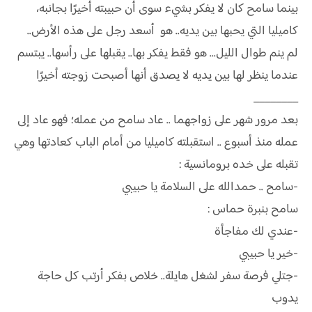
بينما سامح كان لا يفكر بشيء سوى أن حبيبته أخيرًا بجانبه،
كاميليا التي يحبها بين يديه.. هو أسعد رجل على هذه الأرض..
لم ينم طوال الليل... هو فقط يفكر بها.. يقبلها على رأسها.. يبتسم
عندما ينظر لها بين يديه لا يصدق أنها أصبحت زوجته أخيرًا
________
بعد مرور شهر على زواجهما .. عاد سامح من عمله؛ فهو عاد إلى
عمله منذ أسبوع .. استقبلته كاميليا من أمام الباب كعادتها وهي
تقبله على خده برومانسية :
-سامح .. حمدالله على السلامة يا حبيبي
سامح بنبرة حماس :
-عندي لك مفاجأة
-خير يا حبيبي
-جتلي فرصة سفر لشغل هايلة.. خلاص بفكر أرتب كل حاجة
يدوب