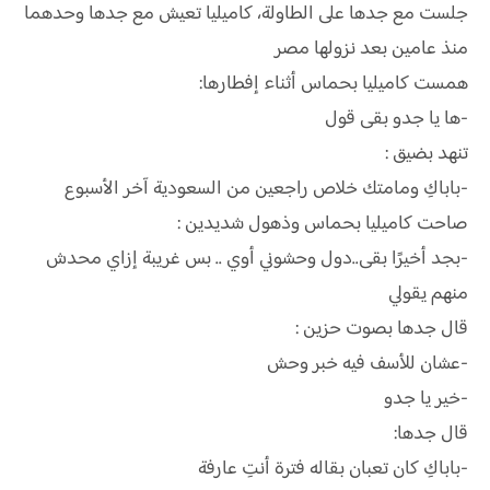
جلست مع جدها على الطاولة، كاميليا تعيش مع جدها وحدهما
منذ عامين بعد نزولها مصر
همست كاميليا بحماس أثناء إفطارها:
-ها يا جدو بقى قول
تنهد بضيق :
-باباكِ ومامتك خلاص راجعين من السعودية آخر الأسبوع
صاحت كاميليا بحماس وذهول شديدين :
-بجد أخيرًا بقى..دول وحشوني أوي .. بس غريبة إزاي محدش
منهم يقولي
قال جدها بصوت حزين :
-عشان للأسف فيه خبر وحش
-خير يا جدو
قال جدها:
-باباكِ كان تعبان بقاله فترة أنتِ عارفة