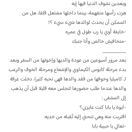
وبعدين نشوف الدنيا فيها إيه
هزت رأسها متفهمة، بينما داخلها مشتعل قلقا، هل من
الممكن أن يحدث لوالدها شيء سيء ؟!
-خايفة أوي يا رب طول في عمره
-متخافيش خالص وأنا جنبك
__________
بعد مرور أسبوعين من عودة والديها وإخوتها من السفر وبعد
بدء مرحلة كابوس الكيماوي والإشعاع ومرحلة الخوف والرعب
لـ كاميليا وخوفها من فقد والدها فهي تحبه كثيرا، دخلت غرفة
والدها عندما طلب حضورها لتجلس معه قليلا قبل أن يذهب
إلى المشفى :
-ايوة يا بابا كنت عايزني؟
اقتربت منه وهي تنحني إليه تُقبله من خديه:
-تعالي يا حبيبة بابا