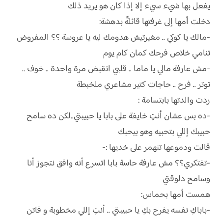
يفعل بها شيء سيء إلا إذا كان هو يريد ذلك
دخلت أمها إلى غرفتها قائلةً بدهشة:
-مالك يا كوكي .. مغيرتيش هدومك ليه يا عروسة ؟؟ المفروض
تنامي خلاص فرحك كمان كام يوم
-مش عارفة مالي يا ماما .. قلبي اتقبض مرة واحدة .. خوف ..
توتر .. فرح .. حاجات كتير مشاعري ملخبطة
ردت والدتها بابتسامة :
-ده بس عشان أنتِ خايفة على بابا يا حبيبتي..لكن ده سامح
حبيبك إللي بتحبيه وهو بيحبك
قالت ودموعها تنهمر على خديها :-
-تفتكري؟؟ مش عارفة حاسة بابا اتسرع أنه وافق نتجوز أنا
وسامح دلوقتي
همست أمها بحماس:
-باباكِ نفسه يفرح بكِ يا حبيبتي .. أنتِ إللي مخطوبة و فاتن