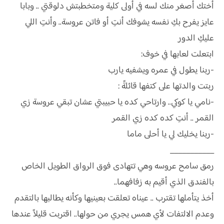
أختك أصغر منك لسه في أولى كلية ومتخطبتش دلوقتي .. وبابا
عايز يفرح بكِ نفسه يشوفك أنتِ أو فاتن عروسة.. وأنتِ اللي
عليكِ الدور
ابتعلت لعابها في خوف:
-ربنا يطول في عمره ويشفيه يارب
ربتت والدتها على كتفها قائلةً :
-نامي يا كوكي.. وارتاحي كده يا حبيبتي عشان تبقي عروسة زي
القمر .. أنتِ كده كده زي القمر
-ربنا يخليك لي يا أحلى ماما
___________
رمق سامح عروسه وهي تتهادى فوق الرواق الطويل الخاص
بالفندق الذي أقيم به زفافهما..
أخذ يتأملها تقترب .. عيناه تعلقت بعينيها وكأنه يطالبها بالتقدم
وعدم الالتفات لأي همس يجري من حولها.. اقتربت قليلاً عندها