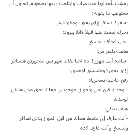
رمشت بأهدابها عدة مرات وابتلعت ريقها بصعوبة.. تحاول أن
تستوعب ما يقوله :
-سفر !! تسافر إزاي يعني.. ومقولتليش
تحرك ليبتعد عنها قليلاً قائلا ببرود:
-جت فجأة يا حبيبتي
هتفت باعتراض:
-سامح أنت بتهزر !! ده احنا بقالنا شهر بس متجوزين هتسافر
إزاي يعني؟ وهتسيبني لوحدي !
رفع حاجبيه بسخرية:
-لوحدك فين أمي وأخواتي موجودين معاك يعني مش هتبقى
لوحدك
هتفت بنفي:
-أنت عارف إني متفقة معاك من قبل الجواز بلاش تسافر
وتسيبني وأنت عارف كده