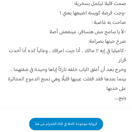
صمت قليلا ليكمل بسخرية:
-وجت فرصة كويسة اضيعها يعني !
صاحت به غاضبة :
-لأ يا سامح مش هتسافر.. مينفعش أصلا
صرخ حينها بصرامة:
-كاميليا في إيه !! مالك .. أنا جيت اعرفك .. وغالباً كده أنا أخدت
قرار
وخرج بعد أن أغلق الباب خلفه تاركاً إياها وحيدة في شقتهما ..
بينما عندها فقد قفلت عينيها قليلًا وهي تمنع الدموع المتناثرة
على خديها
يتبع.....
الرواية موجودة كاملة في قناة التلجرام من هنا