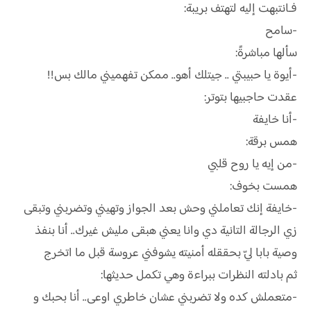
فـانتبهت إليه لتهتف بريبة:
-سامح
سألها مباشرةً:
-أيوة يا حبيبتي .. جيتلك أهو.. ممكن تفهميني مالك بس!!
عقدت حاجبيها بتوتر:
-أنا خايفة
همس برقة:
-من إيه يا روح قلبي
همست بخوف:
-خايفة إنك تعاملني وحش بعد الجواز وتهيني وتضربني وتبقى
زي الرجالة التانية دي وانا يعني هبقى مليش غيرك.. أنا بنفذ
وصية بابا ليّ بحققله أمنيته يشوفني عروسة قبل ما اتخرج
ثم بادلته النظرات ببراءة وهي تكمل حديثها:
-متعملش كده ولا تضربني عشان خاطري اوعى.. أنا بحبك و