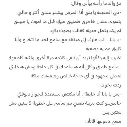
هز والدها رأسه بيأس وقال:
-دي الحقيقة يا بنتي أنا المرض بينتشر عندي أكتر و حالتي
بتسوء.. عشان خاطري طمنيني عليكِ قبل ما اموت يا حبيبتي
لم يكد يكمل حديثه فقالت بصوت باكٍ:
-يا بابا .. انت عارف إني متفقة مع سامح لحد ما اتخرج وأنا
كليتي عملية وصعبة
نظرت إليه وكأنها تريد أن تنفي كلامه مرة أخرى ولكنه قاطعها:
-سامح طمني وقالي أنه هيساعدك في كل حاجة ومش هيخليكي
تعملي مجهود في أي حاجة خالص وهيعيشك ملكة
ردت بخوف:
-بس يا بابا أنا خايفة .. أنا مكنتش مستعدة للجواز دلوقتي
خالص..و كنت مرتبة نفسي مع سامح على خطوبة 5 سنين مش
سنتين بس
مسح دموعها قائلًا :