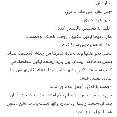
-حلوة اوي
-بس مش أحلى منك يا كوكي
-ميرسي يا حبيبي
-طب ايه هتفضلي بالفستان كده ..
مال نحوها ليقبل شفتيها.. رجعت للخلف.. وهمست:
-ها .. اه هغيره بس شوية كده
ليميل نحو عنقها ويداه تفك شعرها من ربطته المصففة بعناية
بتسريحة هادئة.. لينساب بين يديه.. يصعد ليقبل شفاهها.. هي
كانت ستمنعه ولكن إرادتها سُلبت مما يفعله.. كان يهمس لها
عندما يفصل قبلته:
-جميلة يا كوكي .. أجمل بنوتة في الدنيا
خلع قميصه أمامها.. لا تعلم متي استسلمت له.. شعرت بأمان
بعد أن سلمت رأسها إلى صدره وأنها ليست بحاجة لشيء سوى
هذا الرجل الذي تحبه..