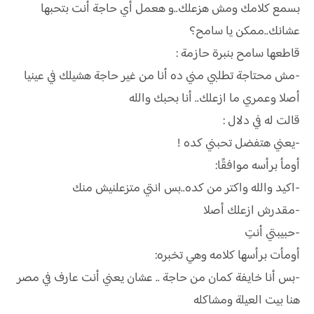
بسمع كلامك ومش هزعلك..و هعمل أي حاجة أنت بتحبها
عشانك..ممكن يا سامح؟
قاطعها سامح بنبرة حازمة :
-مش محتاجة تطلبي مني ده أنا من غير حاجة هشيلك في عينيا
أصلا وعمري ما ازعلك.. أنا بحبك والله
قالت له في دلال :
-يعني هتفضل تحبني كده !
أومأ برأسه موافقًا:
-اكيد والله واكتر من كده..بس انتي متزعلنيش منك
-مقدرش ازعلك أصلا
-حبيبتي أنتِ
أومأت برأسها كلامه وهي تخبره:
-بس أنا خايفة كمان من حاجة .. عشان يعني أنت عارف في مصر
هنا بيت العيلة ومشاكله