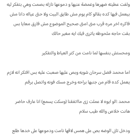
ولفت عطيته ضهرها وغمضة عنيها و دموعها نازله بصمت وهي بتفكر ليه
بيعمل فيها كده بقالو كام يوم مش طايق البيت ولا حتى عياله دانا مش
فاكره اخر مره قرب منى امتى صحيح الموضوع مش فارق معايا بس
بقت حاجه ملحوظه ياترى فيك ايه مغير حالك
ومحستش بنفسها لما نامت من كتر العياط والتفكير
اما محمد فضل سرحان شويه وبص عليها صعبت عليه بس افتكر انه لازم
يعمل كده قام من جنبها براحه وخرج مسك فونه واتصل برقم
محمد :الو ايوه لا عملت زى مااتفقنا (وسكت يسمع) انا عارف حاضر
هانت خلاص والله طيب سلام
ودخل تانى الوضه بص على همس لاقها نامت ودموعها على خدها طلع