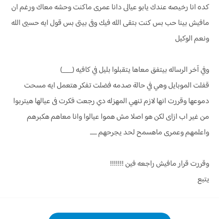
كده انا رخيصه عندك يابو عيالى دانا عمرى ماكنت وحشه معاك ورغم ان
مافيش بينا حب بس كنت بتقى الله فيك وفى بيتى بس قول ايه حسبى الله
ونعم الوكيل
وفي آخر الرساله بيتفق معاها يتقبلوا بليل في كافيه (___)
قفلت الموبايل وهي في حالة صدمه فضلت تفكر هتعمل ايه مسحت
دموعها وقررت انها لازم تنهي المهزله دي رجعت فكرت فى عيالها هيتربوا
من غير اب ازاى لكن هو اصلا مش هموا عيالوا وانا معاهم هكبرهم
واعلمهم وعمرى ماهسمح لحد يجرحهم .......
وقررت قرار مافيش راجعه فين !!!!!!!
يتبع