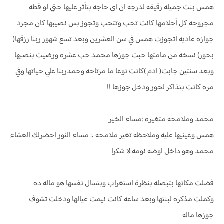
همس بنت جميله رقيقه لدرجه ان اى حاجه بتأثر عليها حتي لو قطه
مجروحه كل أحلامها كانت تحب وتتحب وتجوز بس نصيبها كان مجرد
جوازه عاديه اتجوزت همس في سن العشرين وبعد تسع شهور ربنا رزقها(
بحور) نسخه من مامتها حبت جوزها محمد حب عشره ورضيت بنصبها
وبعد سنتين جابت( ادم )كانت نوعا ما مرتاحه وحمدربنا علي حياتها وفي
مره كانت بتذاكر لحور ودخل جوزها !!
محمد وملامحه متغيره :مساء الخير
همس وعينيها عليه وملاحظه تغير ملامحه ،: مساء النور احضرلك العشاء
محمد وهو داخل اوضه نومه:لا شكرا
فضلت مكانها بتبصله بنظرة استغراب وبتسال نفسها هو ماله ده
وكملت مذكره لبنتها وبعد ساعه كانت نيمت عيالها ودخلت تشوف
جوزها ماله