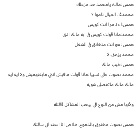
همس :مالك يامحمد حد مزعلك
محمد:لا . العيال ناموا ؟
همس:اه ناموا انت كويس
محمد:مانا قولت كويس فى ايه مالك انتى
همس : هو انت متخانق في الشغل
محمد يزهق: لا
همس :طيب مالك
محمد بصوت عالي نسبيا :مانا قولت مافيش انتي مابتفهميش ولا ايه ايه
مالك مالك ماتفصلى شويه
ولأنها مش من النوع الي بيحب المشاكل قالتله
همس بصوت مخنوق بالدموع: خلاص انا اسفه اني سالتك