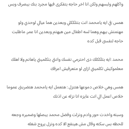
واكلهم ولبسهم ولكن انا اخر حاجه بتفكرى فيها مجرد بنك بيصرف وبس
همس :في ايه يامحمد انت بتتلككلي وبعدين هما عيالي لوحدي ولو
مهتمتش بيهم وهما لسه اطفال مين هيهتم وبعدين انا عمر. ماطلبت
حاجه لنفسى قبل كده
محمد :ايه بتلككلك دى احترمي نفسك وانتي بتكلميني ياهانم ولا اهلك
معلموكيش تكلميني ازاى لو متعرفيش اعرفك
همس وهي خلاص دموعها هتنزل : هتعمل ايه يامحمد هتضربنى عموما
خلاص اعمل الي انت عايزه انا نزله عن اذنك
وسبته واخدت حور وادم ونزلت وفضل محمد يبصلها وضميره وجعه
للحظه بس سكته وقال مش هينفع الا كده ونزل يروح شغله