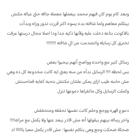
وبعد كام يوم كان فيهم محمد بيعملها معمله جافه حتي عياله مكنش
بيتكلم معاهم ولما شافته بدء يسوء اكتر قررت تدور وراه وبدأت
بالاكونت بتاعه دخلت عليه ولأنها ذكيه جدا ودا اصلا مجال درستها عرفت
تخترق كل رسايله واتصدمت من الي شافته !!!!!!!!
رسائل كتير مع واحده وواضح أنهم بيحبوا بعض
بس لحظه !!!! الرسايل بدأه من سنه يعني ايه كانت مخدوعه كل ده وهي
مش حاسه طيب ازاى يمكن علشان مكنتش بتحبه كفايه فماحستش
وكملت الرسايل وكل ماتقراها دموعها تنزل
دموع قهره ووجع وحلم كانت نفسها تحققه ومتحققش
واخر رساله بينهم بيقولها أنه مش قادر يبعد عنها ولا يكمل مع مراته!!!!
ضحكة ضحكت وجع وهى بتكلم نفسها : مش قادر يكمل معيا ياااااا اد