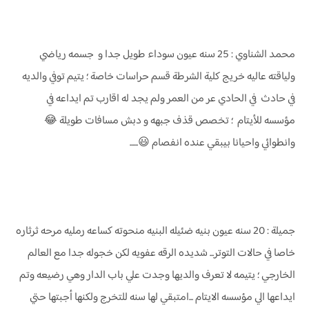
محمد الشناوي : 25 سنه عيون سوداء طويل جدا و جسمه رياضي
ولياقته عاليه خريج كلية الشرطة قسم حراسات خاصة ؛ يتيم توفي والديه
في حادث في الحادي عر من العمر ولم يجد له اقارب تم ايداعه في
مؤسسه للأيتام ؛ تخصص قذف جبهه و دبش مسافات طويلة 😂
وانطوائي واحيانا بيبقي عنده انفصام 😃......
جميلة : 20 سنه عيون بنيه ضئيله البنيه منحوته كساعه رمليه مرحه ثرثاره
خاصا في حالات التوتر... شديده الرقه عفويه لكن خجوله جدا مع العالم
الخارجي ؛ يتيمه لا تعرف والديها وجدت علي باب الدار وهي رضيعه وتم
ايداعها الي مؤسسه الايتام ...امتبقي لها سنه للتخرج ولكنها أجبتها حتي