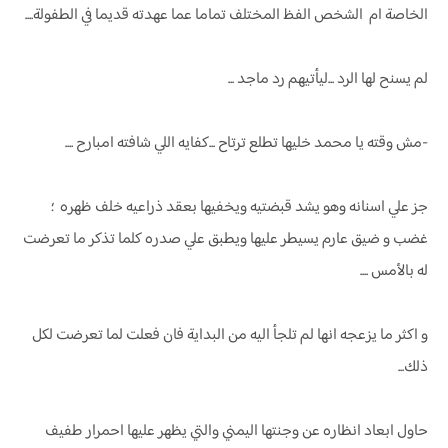
الخاصة ام الشخص الفظ المختلف تماما عما عهدته قديما في الطفولة....
لم يسنح لها الرد ...ليأتيهم رد ماجد ...
-مش وقته يا محمد خليها تطلع ترتاح ...كفايه اللي شافته امبارح ....
جز علي اسنانه وهو يشد قبضتيه ويخفيها بعقد ذراعيه خلف ظهره ؛
غضب و ضيق عارم يسيطر عليها ويطبق علي صدره كلما تذكر ما تعرضت
له بالأمس ....
و اكثر ما يزعجه انها لم تلجأ اليه من البداية فان فعلت لما تعرضت لكل
ذلك...
حاول ابعاد انظاره عن وجنتها اليمني والتي يظهر عليها احمرار طفيف