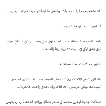
-انا متشكره جدا يا ماجد باشا، واتمني ما ابقاش ضيفه تقيله عليكم و ....
قاطعها ماجد بتوبيخ خفيف..
-ايه الكلام ده يا جميله ...ده انا لسه بقول بنتي وبعدين انتي دلوقتي مرات
ابني يعني ليكي في البيت ده زيك زينا بالظبط ....
اطلق ضحكه متحفظة مستكملا....
-انا اللي اتمني انك تقدري تستحملي العيشة معانا احنا اتنين اه ، بس
البيت ده بيبقي مرستان !! ف انا عايزك تخدي راحتك خالص!! .....
ضحكت جميله ليغرق محمد في سحر جمالها ورقتها لحظه قبل ان يعبس