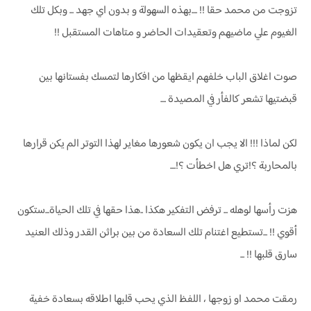
تزوجت من محمد حقا !! ....بهذه السهولة و بدون اي جهد ... وبكل تلك
الغيوم علي ماضيهم وتعقيدات الحاضر و متاهات المستقبل !!
صوت اغلاق الباب خلفهم ايقظها من افكارها لتمسك بفستانها بين
قبضتيها تشعر كالفأر في المصيدة ....
لكن لماذا !!! الا يجب ان يكون شعورها مغاير لهذا التوتر الم يكن قرارها
بالمحاربة ؟!تري هل اخطأت ؟!....
هزت رأسها لوهله ... ترفض التفكير هكذا ..هذا حقها في تلك الحياة...ستكون
أقوي !! ...تستطيع اغتنام تلك السعادة من بين براثن القدر وذلك العنيد
سارق قلبها !! ...
رمقت محمد او زوجها ، اللفظ الذي يحب قلبها اطلاقه بسعادة خفية