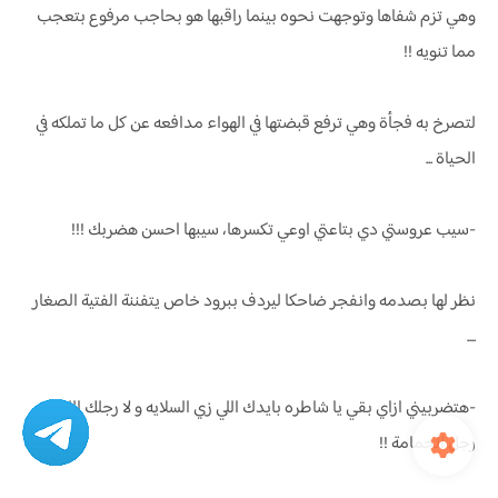
وهي تزم شفاها وتوجهت نحوه بينما راقبها هو بحاجب مرفوع بتعجب
مما تنويه !!
لتصرخ به فجأة وهي ترفع قبضتها في الهواء مدافعه عن كل ما تملكه في
الحياة ...
-سيب عروستي دي بتاعتي اوعي تكسرها، سيبها احسن هضربك !!!
نظر لها بصدمه وانفجر ضاحكا ليردف ببرود خاص يتفننة الفتية الصغار
....
-هتضربيني ازاي بقي يا شاطره بايدك اللي زي السلايه و لا رجلك اللي زي
رجل الحمامة !!