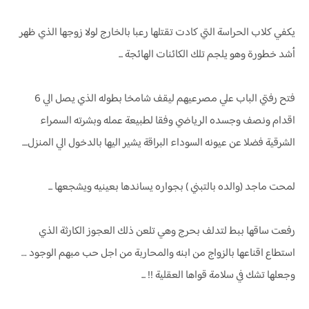
يكفي كلاب الحراسة التي كادت تقتلها رعبا بالخارج لولا زوجها الذي ظهر
أشد خطورة وهو يلجم تلك الكائنات الهائجة ...
فتح رفتي الباب علي مصرعيهم ليقف شامخا بطوله الذي يصل الي 6
اقدام ونصف وجسده الرياضي وفقا لطبيعة عمله وبشرته السمراء
الشرقية فضلا عن عيونه السوداء البراقة يشير اليها بالدخول الي المنزل....
لمحت ماجد (والده بالتبني ) بجواره يساندها بعينيه ويشجعها ...
رفعت ساقها ببط لتدلف بحرج وهي تلعن ذلك العجوز الكارثة الذي
استطاع اقناعها بالزواج من ابنه والمحاربة من اجل حب مبهم الوجود …
وجعلها تشك في سلامة قواها العقلية !! ...