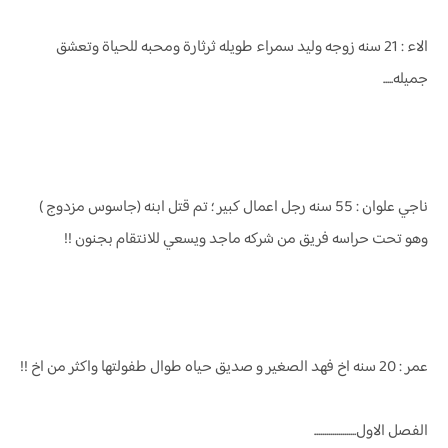
الاء : 21 سنه زوجه وليد سمراء طويله ثرثارة ومحبه للحياة وتعشق
جميله.....
ناجي علوان : 55 سنه رجل اعمال كبير ؛ تم قتل ابنه (جاسوس مزدوج )
وهو تحت حراسه فريق من شركه ماجد ويسعي للانتقام بجنون !!
عمر : 20 سنه اخ فهد الصغير و صديق حياه طوال طفولتها واكثر من اخ !!
الفصل الاول.....................