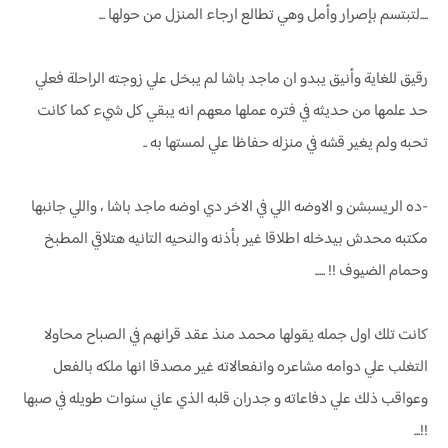
....لتبتسم بإصرار وأمل وهي تطالع ارجاء المنزل من حولها ...
رقيق للغاية وأنيق يبدو ان ماجد باشا لم يبخل علي زوجته الراحلة فعلي
حد علمها من حديثه في فتره عملها معهم انه يبقي كل شيء كما كانت
تحبه ولم يغير قشه في منزله حفاظا علي لمستها به ..
-ده الريسبشن و الاوضه اللي في الاخر دي اوضه ماجد باشا ، واللي جانبها
مكتبه محدش بيدخله اطلاقا غير بأذنه والنحيه التانيه هتلاقي المطبخ
وحمام الضيوف !! .....
كانت تلك اول جمله يقولها محمد منذ عقد قرانهم في الصباح محاولا
التغلب علي دوامه مشاعره وانفعالاته غير مصدقا انها ملكه بالفعل
وعواقب ذلك علي دفاعاته و جدران قلبه الذي عاني سنوات طويله في صبها
!!...