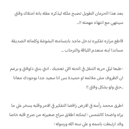
بعد هذا الحرمان الطويل تصبح ملكه ليذكره عقله بانه امتلاك وقتي
سينتهي مع انتهاء مهمته !!....
قاطع مراره تفكيره تدخل ماجد بابتسامته البشوشة وكلماته الصديقة
مساندا ابنه منعدم اللباقة والترحاب ....
-طبعا ليكي حريه التنقل في الحته اللي تعجبك ، انتي بنتي دلوقتي و برغم
ان الظروف مش ملائمه او حميدة بس انا سعيد جدا بوجودك معانا
...حتي ولو بشكل وقتي !!
اطرق محمد رأسه في الارض رافضا التفكير في الامر وقلبه يسخر علي ما
يراه واضحا كالشمس ؛ ايمكنه اطلاق سراح صغيرته من صرح قلبه خاصا
وقد ارتبطت باسمه و علي سنه الله ورسوله ؛