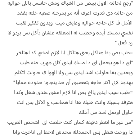
"رجع لحالته الاول بيبص من الشباك ومش حاسس باللى حواليه
من حالته دى قدرت اعرف أنه مر بمرحله صعبه خلته يفقد
الأمل ف كل حاجه حواليه وعايش ميت وبدون تفكير لقيت
نفسي بمسك أيده وحطيت له المعلقه علشان يأكل بس بردو لا
رد فعل "
=طب بص بقا هتاكل يعنى هتاكل انا لازم امشي كدا هتاخر
"اى دا هو بيعمل اى دا مسك ايدى كانى ههرب منه طيب
وبعدين بقا حاولت اشد ايدى بس ولا الهوا ف حاولت اتكلم
بهدوء لانى اكتر حاجه بتعصبنى أن حد يتجاوز حدوده معايا "
=طيب سيب ايدى يااخ بص انا لازم امشى عندى شغل وكدا
هترفد بسببك وانت خليك هنا انا هحاسب ع الاكل بس انت
حاول اوصل لحد من أهلك
"من غير ما انتظر دقيقه كمان كنت خلعت اى الشخص الغريب
دا روحت شغلى بس الحمدلله محدش لاحظ انى اتاخرت وانا