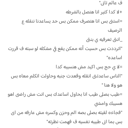
ف عالم تانى"
+لا كدا كتير انا هتصل بالشرطه
=استنى بس انا هتصرف ممكن بس حد يساعدنا ننقله ع
الرصيف
_انتى تعرفيه ي بنتى
"اترددت بس حسيت أنه ممكن يقع في مشكله لو سبته ف قررت
اساعده"
=لا ي حج بس اكيد مش هنسيبه كدا
"الناس ساعدتنى انقله وقعدت جنبه وحاولت اتكلم معاه بس
هو ولا هنا "
=طيب بصلى طيب انا بحاول اساعدك بس انت مش راضى اهو
هسيبك وامشي
"فجاءه لقيته بصلى بصه الم وحزن وكسره مش عارفه من اى
بس بما انى طبيبه نفسيه ف فهمت نظرته"