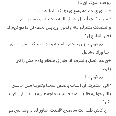
روحت اشوف اى دا"
=ف اى ي جماعه وسع ي بنى كدا لما اشوف
"عمر ما كنت أتخيل اشوف المنظر ده شاب ضخم اوى
والعضلات هتفرقع منه وقمور اوى بس لحظه اى دا هو نايم ف
نص الشارع لي "
_ي بنى قوم عايزين نعدى بالعربيه وانت نايم كدا عيب ي بنى
احنا ورانا مشاغل
+ي عم اتصل بالشرطه انا طيارتى هتطلع والاخ مش راضى
يقوم
_ي بنى قوم بقا
"اللى استغربته أن الشاب باصص للسما وتقريبا مش حاسس
باللى حواليه فقربت منه حسيت بحاجه غريبه بتشدنى انى اقرب
اكتر"
= ي كابتن طب انت سامعنى "قعدت اشاور قدام وشه بس هو