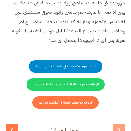
مروحه بيتى حاسه حد ماشى ورايا بصيت ملقتش حد دخلت
بيتى اه صح انا عايشه مع مامتى وابويا متوفى معنديش غير
اخت بس متجوزه وعايشه ف الكويت دخلت سلمت ع امى
وطلعت انام صحيت ع الساعه1بالليل قومت اقف ف البلكونه
شويه بس اى دا احيييه دا بيعمل اى هنا"
الرواية موجودة كاملة في قناة التلجرام من هنا
الرواية موجودة كاملة في جروب الواتساب من هنا
الرواية موجودة كاملة في تطبيقنا من هنا
الفصل 1 من 12