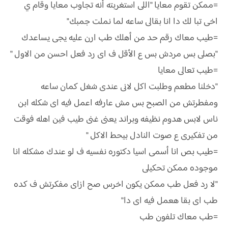
=ممكن تقوم معايا "اللى استغربته أنه تجاوب معايا وقام ي
اخى تبا لك دا انا بقالى ساعه لما نملت جمبك"
=طيب معاك رقم حد من أهلك طب ارن عليه يجى يساعدك
"بصلى بس مردش بس ع الأقل ف اى رد فعل احسن من الاول "
=طيب تعالى معايا
"دخلنا مطعم وطلبت اكل لانى عندى شغل كمان ساعه
ومفطرتش من الصبح بس مش عارفه اعمل فيه اى شكله ابن
ناس لابس هدوم نظيفه وبراند يعنى غنى طيب فين اهله فوقت
من تفكيرى ع صوت النادل بيحط الاكل "
=طيب بص انا أسمى اسيا دكتوره نفسيه ف لو عندك مشكله انا
موجوده ممكن تحكيلى
"لا رد فعل طب ممكن يكون اخرس صح ازاى مفكرتش ف كده
طب اى بقا هعمل فيه اى دا"
=طب معاك تلفون طب