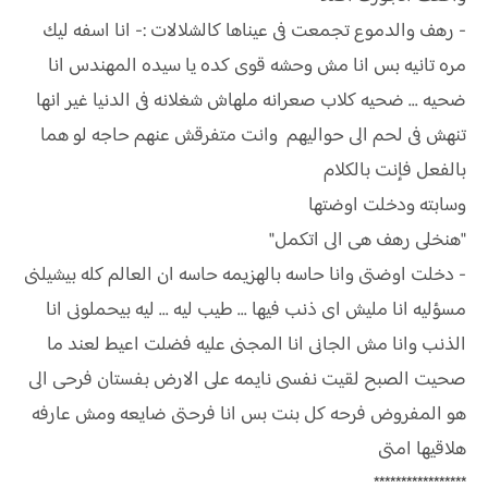
- رهف والدموع تجمعت فى عيناها كالشلالات :- انا اسفه ليك
مره تانيه بس انا مش وحشه قوى كده يا سيده المهندس انا
ضحيه ... ضحيه كلاب صعرانه ملهاش شغلانه فى الدنيا غير انها
تنهش فى لحم الى حواليهم وانت متفرقش عنهم حاجه لو هما
بالفعل فإنت بالكلام
وسابته ودخلت اوضتها
"هنخلى رهف هى الى اتكمل"
- دخلت اوضتى وانا حاسه بالهزيمه حاسه ان العالم كله بيشيلنى
مسؤليه انا مليش اى ذنب فيها ... طيب ليه ... ليه بيحملونى انا
الذنب وانا مش الجانى انا المجنى عليه فضلت اعيط لعند ما
صحيت الصبح لقيت نفسى نايمه على الارض بفستان فرحى الى
هو المفروض فرحه كل بنت بس انا فرحتى ضايعه ومش عارفه
هلاقيها امتى
*****************