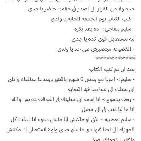
جده ولا من القرار الى اصدر فى حقه :- حاضر يا جدى
- كتب الكتاب يوم الجمعه الجايه يا ولدى
- سليم بتفاجئ :- ده بعد بكره
ليه مستعجل قوى كده يا جدى
- الفضيحه مبتصبرش على حد يا ولدى
*************************
بعد ان تم كتب الكتاب
- سليم :- اخرنا مع بعض 6 شهور بالكتير وبعدها هطلقك واظن
انى عملت الى عليا بما فيه الكفايه
- رهف بدموع :- انا اسفه انى حطيتك فى الموقف ده بس والله
انا ما ليا ذنب فى الى حصل
- سليم بعصبيه :- ليكى او ملكيش انا مليش دعوه انا نفذت كل
المهزله الى احنا فيها دى علشان جدى ولولا انه تعبان انا مكنتش
وافقت اتجوزك اصلا