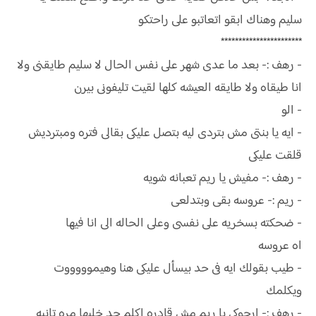
سليم وهناك ابقو اتعاتبو على راحتكو
***********************
- رهف :- بعد ما عدى شهر على نفس الحال لا سليم طايقنى ولا
انا طيقاه ولا طايقه العيشه كلها لقيت تليفونى بيرن
- الو
- ايه يا بنتى مش بتردى ليه بتصل عليكى بقالى فتره ومبترديش
قلقت عليكى
- رهف :- مفيش يا ريم تعبانه شويه
- ريم :- عروسه بقى وبتدلعى
- ضحكته بسخريه على نفسى وعلى الحاله الى انا فيها
اه عروسه
- طيب بقولك ايه فى حد بيسأل عليكى هنا وهيموووووت
ويكلمك
- رهف :- ارجوكى يا ريم مش قادره اكلم حد خليها مره تانيه