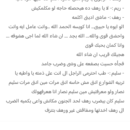
- ريم :- لا يا رهف ده هيحصله حاجه لو مكلمكيش
- رهف :- ماشى ادينى اكلمه
الو ايوه يا حبيبى... انا كويسه الحمد الله ...وانت عامل ايه وانت
واحشنى قوى والله.... الله بجد .... ان شاء الله لما اجى هشوفه ....
وانا كمان بحبك قوى
هجيلك قريب ان شاء الله
فجأه حسيت بصفعه على وشى وضرب جامد
- سليم :- طب احترمى الراجل الى انت على ذمته يا واطيه يا
تربيه الشوارع انتى مش حاسه انتى مرات مين انتى مرات سليم
نصار ولو معرفتيش مين سليم نصار انا هعرفهولك
سليم كان بيضرب رهف لحد الجنون مكانش واعى بكميه الضرب
الى رهف اخدتها ومفاقش غير ورهف بتنزف