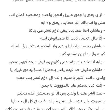
- ازاى يعنى يا جدى عايزنى اتجوز واحده ومغتصبه كمان انت
مش واخد بالك اننا صعايده يعنى ولا ايه
- وعلشان احنا صعايده يبقى لازم نستر على بناتنا
- انا مالى اتحمل ذنب انا معملتوش ليييه
- علشان ده سلو بلدنا يا ولدى ولا الفضيحه هتكون فى العيله
كبيره والى عايزين يشمتو كتير
- وليه انا ما عندك ولاد عمى كلهم ومفيش واحد فيهم متجوز
- علشان مفيش حد فيهم يقدر يتحمل المسؤليه دى غيرك يا
ولدى ... انت الكبير يا سليم وانت الى لازم تستر بنت عمك
- انت كده بتحكم عليا بالموووت يا جدى
- بعد الشر عنك يا ولدى بس انا لو معملتش كده هحكم
بالمووت على بنت عمك وهى ملهاش ذنب فى كل الى حصلها
- سليم بيتكلم وهو فاقد الامل وخلاص مبقاش فى مفر من كلام