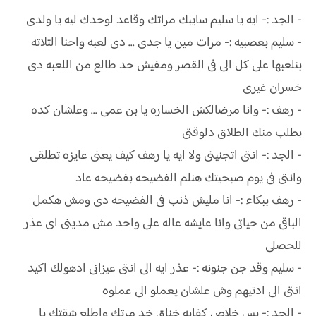
- الجد :- ايه يا سليم سايبك مراتك وقاعد لوحدك ليه يا ولدى
- سليم بعصبيه :- مرات مين يا جدى ... دى لعبه واحنا التلاته
بنلعبها على كل الى فى القصر ومفيش حد طالع من اللعبه دى
خسران غيرى
- رهف :- وانا مرضالكش الخساره يا بن عمى ... وعلشان كده
بطلب منك الطلاق دلوقتى
- الجد :- انتى اتجنينى ولا ايه يا رهف كيف يعنى عايزه تطلقى
وانتى فى يوم صبحيتك هنلم الفضيحه بفضيحه عاد
- رهف ببكاء :- انا مليش ذنب فى الفضيحه دى ومش هكمل
الباقى من حياتى وانا عايشه عاله على واحد مش مدينى اى عذر
للحصلى
- سليم وقد جن جنونه :- عذر ايه الى انتى عيزانى ادهولك اكيد
انتى الى ادتيهم وش علشان يعملو الى عملوه
- الجد :- بس خلاص كفايه خناق خد مرتك واطلع شقتك يا