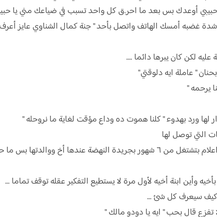
 حبيبي أوعدك بس بعد ما احر.ق كل واحد تسبب في ضياعك مني يا حبيب
ة غضبه أمسك الهاتف واتصل بأحد " جنة كمال الشناوي عايز أعرف 
ليه لكن كان يبرها دائما ....
ان " عاملة ايه دلوقتي"
 يرحمه "
 لها ورد بهدوء " كلنا هموت ده وداع مؤقت لغاية ما نروحله "
ات التي توصل لها
" جنة كامل المنشاوي ٢٢ سنة خريجة صحافة واعلام بتشتغل من ٦ شهور بجريدة النه
ه وأين ابنة أخيه لأول مرة لا يستطيع التفكير عقله توقف تماما ...
 كيف سيعرف كل شئ ...
تفزع قال بحب " ايه يا دودو مالك "