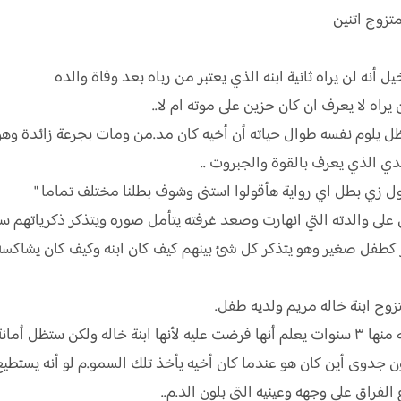
 أنه لن يراه ثانية ابنه الذي يعتبر من رباه بعد وفاة والده
اه لا يعرف ان كان حزين على موته ام لا..
ظل يلوم نفسه طوال حياته أن أخيه كان مد.من ومات بجرعة زائدة وهو ل
لدي الذي يعرف بالقوة والجبروت ..
لى والدته التي انهارت وصعد غرفته يتأمل صوره ويتذكر ذكرياتهم سوي
 بقهر كطفل صغير وهو يتذكر كل شئ بينهم كيف كان ابنه وكيف كان يش
 يحافظ عليها ..
دوى أين كان هو عندما كان أخيه يأخذ تلك السمو.م لو أنه يستطيع اح
لفراق على وجهه وعينيه التي بلون الد.م..