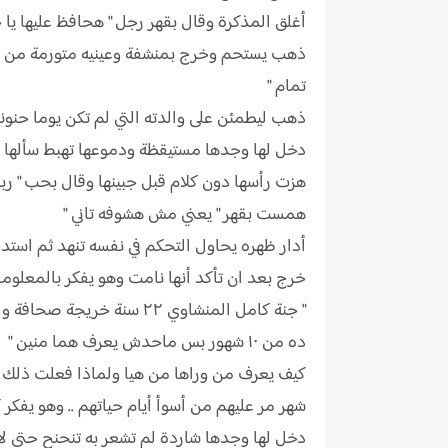
أغلق المذكرة وقال بقهر رجل " هحافظ عليها يا
ذهب يستحم وخرج بمنشفة وعينيه متورمة من شد
تمام "
ذهب ليطمئن على والدته التي لم تكن يوما حنونة ع
دخل لها وجدها مستيقظة ودموعها تهبط سألها بحن
هزت رأسها دون كلام قبل جبينها وقال بحب " ربنا
همست بقهر " يعني مش هشوفه تاني "
أدار ظهره يحاول التحكم في نفسه تنهد ثم استدار
خرج بعد ان تأكد أنها نامت وهو يفكر بالمعلوم
ده من ١٠ شهور بس ماحدش يعرف هما منين "
كيف يعرف من وراها من هيا ولماذا فعلت ذلك بأخي
شهر مر عليهم من أسوأ أيام حياتهم .. وهو يفكر
دخل لها وجدها شاردة لم تشعر به تنحنح حتى لا 