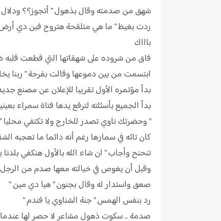
شهق من صدمته وقال بذهول " أتجوز؟؟ ودلال انتي
ردت بغيظ " ما هي متلقحة هتروح فين دي أرض ب
باااك
فاق من شروده على شهقاتها التي قطعت قلبه ضمه
ابتسمت من بين دموعها وقالت بفرحة " ربنا يخلي
بدأ مؤتمره الأول تقريبا للإعلان عن مصنع جدي
بدأ الجميع بأسئلته لترفع يدها فتاة سمراء بعي
" وحضرتك ناوي تصدر للخارج ولا تكتفي محليا "
كان تائه في سمارها رغم أنه دائما ما تعجبه الش
تنحنح وأجاب " ان شاء الله بالأول هنكفي بلدنا ب
وقبل أن يغوص في خيالته معها صدم من الرجل ا
صعق واستدار له وقال بجنون " هيا دي مين "
رد بنفس الهمس " جنة الشناوي يا فندم "
صدمة .. سكوت ذهول مشاعر لا حصر لها عندما علم