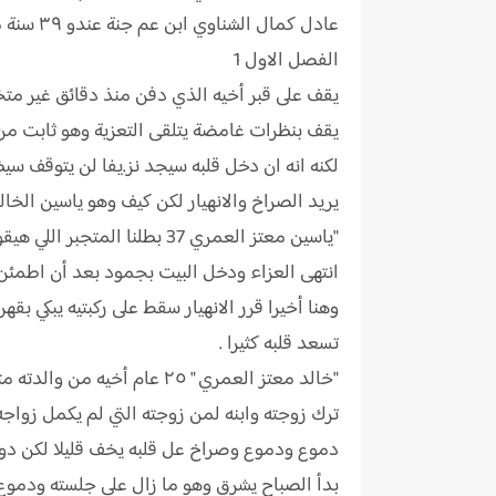
عادل كمال الشناوي ابن عم جنة عندو ٣٩ سنة متزوج اتنين
الفصل الاول 1
يقف على قبر أخيه الذي دفن منذ دقائق غير متخيل
يقف بنظرات غامضة يتلقى التعزية وهو ثابت من ير
لكنه انه ان دخل قلبه سيجد نز.يفا لن يتوقف سي
يريد الصراخ والانهيار لكن كيف وهو ياسين الخا
"ياسين معتز العمري 37 بطلنا المتجبر اللي هيقول زي بطل اي رواية هأقولوا استنى وشوف بطلنا مختلف تماما "
انتهى العزاء ودخل البيت بجمود بعد أن اطمئن ع
وهنا أخيرا قرر الانهيار سقط على ركبتيه يبكي
تسعد قلبه كثيرا .
"خالد معتز العمري " ٢٥ عام أخيه من والدته متزوج ابنة خاله مريم ولديه طفل.
ترك زوجته وابنه لمن زوجته التي لم يكمل زواجه منها ٣ سنوات يعلم أنها فرضت عليه لأنها ابنة خاله ولكن ستظل أمانة يجب أن
دموع ودموع وصراخ عل قلبه يخف قليلا لكن دون ج
بدأ الصباح يشرق وهو ما زال على جلسته ودموع ا