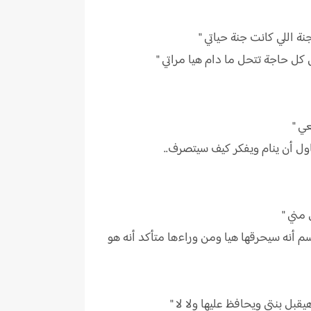
 اللي كانت جنة حياتي "
كل حاجة تتحل ما دام هيا مراتي "
ي "
ول أن ينام ويفكر كيف سيتصرف..
مني "
 أنه سيحرقها هيا ومن وراءها متأكد أنه هو
ل بنتي ويحافظ عليها ولا لا "