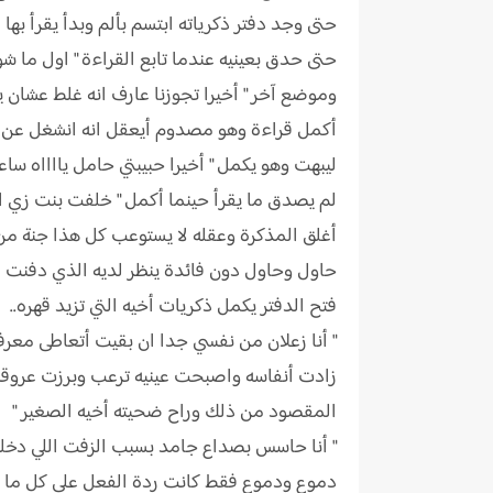
حتى وجد دفتر ذكرياته ابتسم بألم وبدأ يقرأ بها 
حتى حدق بعينيه عندما تابع القراءة " اول ما ش
وموضع آخر " أخيرا تجوزنا عارف انه غلط عشان 
أكمل قراءة وهو مصدوم أيعقل انه انشغل عن أخي
ليبهت وهو يكمل " أخيرا حبيبتي حامل يااااه سا
لم يصدق ما يقرأ حينما أكمل " خلفت بنت زي ا
أغلق المذكرة وعقله لا يستوعب كل هذا جنة من 
حاول وحاول دون فائدة ينظر لديه الذي دفنت أخ
فتح الدفتر يكمل ذكريات أخيه التي تزيد قهره..
" أنا زعلان من نفسي جدا ان بقيت أتعاطى معر
زادت أنفاسه واصبحت عينيه ترعب وبرزت عروقه 
المقصود من ذلك وراح ضحيته أخيه الصغير "
" أنا حاسس بصداع جامد بسبب الزفت اللي دخلت
دموع ودموع فقط كانت ردة الفعل على كل ما علم