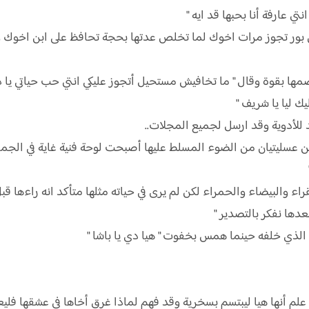
 عارفة أنا بحبها قد ايه "
ور تجوز مرات اخوك لما تخلص عدتها بحجة تحافظ على ابن اخوك ومن
ا بقوة وقال " ما تخافيش مستحيل أتجوز عليكي انتي حب حياتي يا دل
ك ليا يا شريف "
د للأدوية وقد ارسل لجميع المجلات..
نين عسليتيان من الضوء المسلط عليها أصبحت لوحة فنية غاية في الجم
قراء والبيضاء والحمراء لكن لم يرى في حياته مثلها متأكد انه راءها ق
عدها نفكر بالتصدير "
لذي خلفه حينما همس بخفوت " هيا دي يا باشا "
 أنها هيا ليبتسم بسخرية وقد فهم لماذا غرق أخاها في عشقها فليعترف