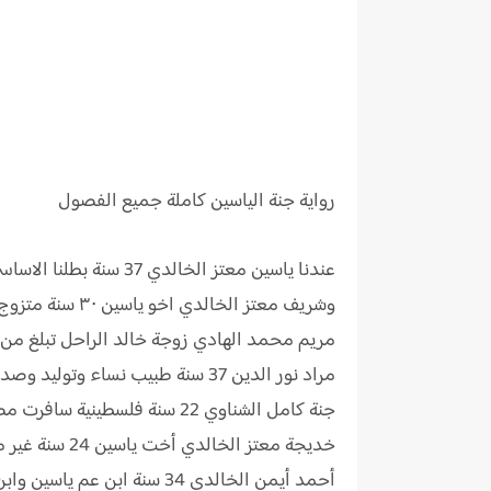
رواية
جنة الياسين كاملة جميع الفصول
عندنا ياسين معتز الخالدي 37 سنة بطلنا الاساسي مش متجوز دكتور صيدلي .
وشريف معتز الخالدي اخو ياسين ٣٠ سنة متزوج من دلال علي الباشا ابنة عمته عندها 25 سنة
مريم محمد الهادي زوجة خالد الراحل تبلغ من العمر 25 سنة وا
مراد نور الدين 37 سنة طبيب نساء وتوليد وصديق ياسين من ايام الجامعة
جنة كامل الشناوي 22 سنة فلسطينية سافرت مصر بعد است.شهاد معظم عيلتها بعد أحداث ٧ أكتوبر..
خديجة معتز الخالدي أخت ياسين 24 سنة غير متزوجة
أحمد أيمن الخالدي 34 سنة ابن عم ياسين وابن خالته وصديقه المقرب