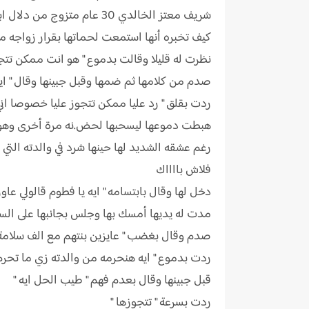
شريف معتز الخالدي 30 عام متزوج من دلال ابنة عمته ذات ال٢٥ عام "
كيف تخبره أنها استمعت لحماتها بقرار زواجه من
نظرت له قليلا وقالت بدموع " هو انت ممكن تتجو
صدم من كلامها ثم ضمها وقبل جبينها وقال " ايه 
ردت بقلق " رد عليا ممكن تتجوز عليا خصوصا اني 
هبطت دموعها ليسحبها لحض.نه مرة أخرى وهو خا
رغم عشقه الشديد لها حينها شرد في والدته التي 
فلاش بااااك
دخل لها وقال بابتسامه " ايه يا فطوم قالولي عاوزا
مدت له يديها أمسك بها وجلس بجانبها على السري
صدم وقال بغضب " عايزين بنتهم مع الف سلامة اب
ردت بدموع " ايه هنحرمه من والدته زي ما تحرم
قبل جبينها وقال بعدم فهم " طيب الحل ايه "
ردت بسرعة " تتجوزها "