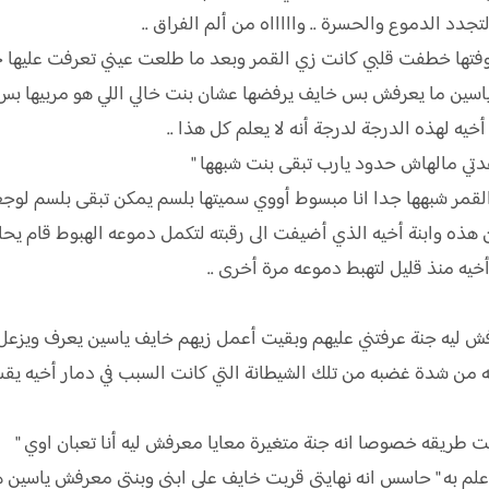
لتجدد الدموع والحسرة .. واااااه من ألم الفراق ..
وفتها خطفت قلبي كانت زي القمر وبعد ما طلعت عيني تعرفت عليها جنة
ياسين ما يعرفش بس خايف يرفضها عشان بنت خالي اللي هو مربيها بس 
ه لهذه الدرجة لدرجة أنه لا يعلم كل هذا ..
عدتي مالهاش حدود يارب تبقى بنت شبهها "
لقمر شبهها جدا انا مبسوط أووي سميتها بلسم يمكن تبقى بلسم لوجع
هذه وابنة أخيه الذي أضيفت الى رقبته لتكمل دموعه الهبوط قام يحا
يه منذ قليل لتهبط دموعه مرة أخرى ..
فش ليه جنة عرفتني عليهم وبقيت أعمل زيهم خايف ياسين يعرف ويزعل 
من شدة غضبه من تلك الشيطانة التي كانت السبب في دمار أخيه يقسم
 طريقه خصوصا انه جنة متغيرة معايا معرفش ليه أنا تعبان اوي "
 به " حاسس انه نهايتي قربت خايف على ابني وبنتي معرفش ياسين هيقب