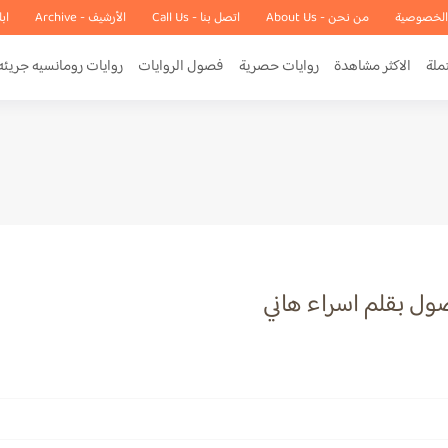
الخصوصية
من نحن - About Us
اتصل بنا - Call Us
الأرشيف - Archive
اب
ملة
الاكثر مشاهدة
روايات حصرية
فصول الروايات
روايات رومانسيه جريئه
صول بقلم اسراء هاني