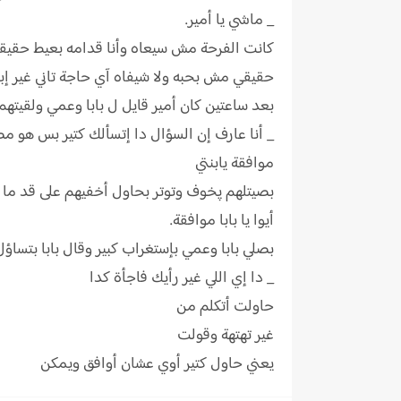
_ ماشي يا أمير.
كانت الفرحة مش سيعاه وأنا قدامه بعيط حقيقي 
حقيقي مش بحبه ولا شيفاه آي حاجة تاني غير إب
بعد ساعتين كان أمير قايل ل بابا وعمي ولقيتهم ا
_ أنا عارف إن السؤال دا إتسألك كتير بس هو 
موافقة يابنتي
بصيتلهم پخوف وتوتر بحاول أخفيهم على قد ما
أيوا يا بابا موافقة.
بصلي بابا وعمي بإستغراب كبير وقال بابا بتساؤ
_ دا إي اللي غير رأيك فاجأة كدا
حاولت أتكلم من
غير تهتهة وقولت
يعني حاول كتير أوي عشان أوافق ويمكن