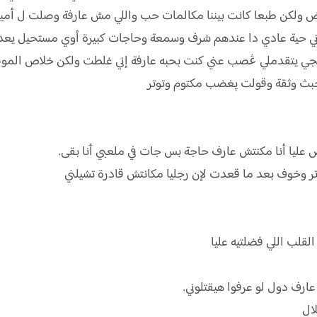
بعض ولكن طبعا كانت بيننا مكالمات حب واللي مش عارفة وصلت ل أمير 
وني حية عادي دا عندهم شرف وسمعة وحاجات كبيرة أوي مستحيل يعدو
جي يتقدملي ڠصب عني كنت بحبه عارفة إني غلطت ولكن خلاص الموضوع خل
بث وثقة وقولت پغضب مكتوم وتوتر
عليا أنا مكنتش عارف حاجة بس جات في ملعبي أنا بقى.
وخوف بعد ما قعدت لإن رجليا مكانتش قادرة تشيلني
لب اللي فضلتيه عليا
رف دول لو عرفوا ھيقتلوني.
ال