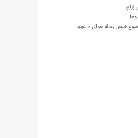
إزاي.
ها.
ص بقاله حوالي 3 شهور.