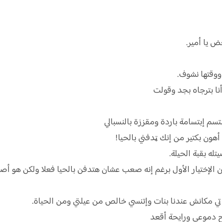
 يا أمير.
ووقتها نشوف.
 بترجاه بجد وقولت
 إبتسامة باردة ومقززة بالنسبالي
هون بكتير من إنك ټدفني بالحيا!
ه بقبة الحيلة.
 الإختيار الأول برغم إنه صعب عشان هتدفن بالحيا فعلا ولكن هو أص
تي مكانش عندنا بنات وإتنسي خالص من عيلتي ومن الحياة.
ح دموعي ورايحة أقعد