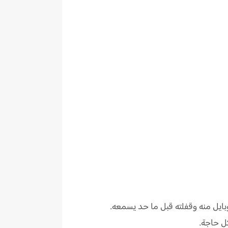
بايل منه وقفلته قبل ما حد يسمعه.
ل حاجة.