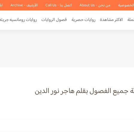
الخصوصية
من نحن - About Us
اتصل بنا - Call Us
الأرشيف - Archive
اب
ملة
الاكثر مشاهدة
روايات حصرية
فصول الروايات
روايات رومانسيه جريئه
ة جميع الفصول بقلم هاجر نور الدين