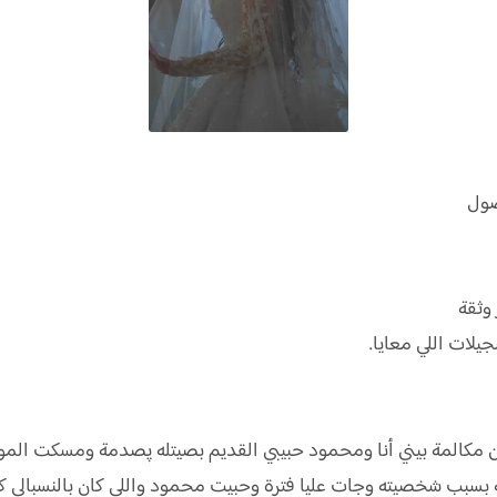
صول
وثقة
ات اللي معايا.
عن مكالمة بيني أنا ومحمود حبيبي القديم بصيتله پصدمة ومسكت المو
به بسبب شخصيته وجات عليا فترة وحبيت محمود واللي كان بالنسبالي ك