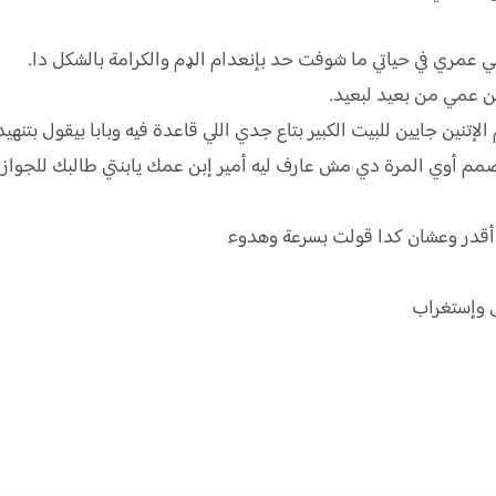
عمري في حياتي ما شوفت حد بإنعدام الډم والكرامة بالشكل دا.
ن عمي من بعيد لبعيد.
لإتنين جايين للبيت الكبير بتاع جدي اللي قاعدة فيه وبابا بيقول بتنهيد
مصمم أوي المرة دي مش عارف ليه أمير إبن عمك يابنتي طالبك للجواز
 أقدر وعشان كدا قولت بسرعة وهدوء
ل وإستغراب