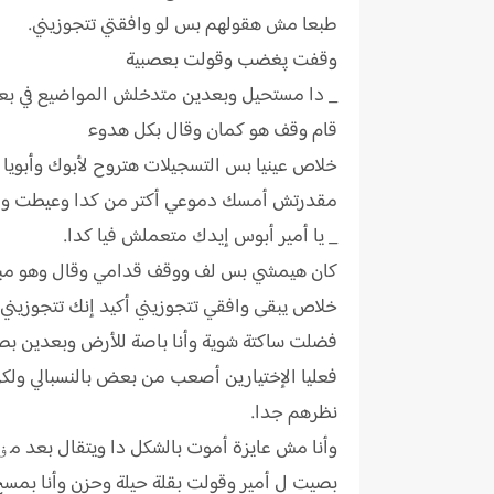
طبعا مش هقولهم بس لو وافقتي تتجوزيني.
وقفت پغضب وقولت بعصبية
_ دا مستحيل وبعدين متدخلش المواضيع في بعض
قام وقف هو كمان وقال بكل هدوء
خلاص عينيا بس التسجيلات هتروح لأبوك وأبويا 
مقدرتش أمسك دموعي أكتر من كدا وعيطت وأنا
_ يا أمير أبوس إيدك متعملش فيا كدا.
كان هيمشي بس لف ووقف قدامي وقال وهو مبتسم
خلاص يبقى وافقي تتجوزيني أكيد إنك تتجوزيني أ
فضلت ساكتة شوية وأنا باصة للأرض وبعدين بصيتل
فعليا الإختيارين أصعب من بعض بالنسبالي ولكن
نظرهم جدا.
وأنا مش عايزة أموت بالشكل دا ويتقال بعد مۏ
بصيت ل أمير وقولت بقلة حيلة وحزن وأنا بمس