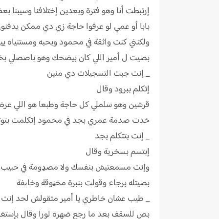
إرتبطت أنا وهو فترة وبعدين إختلافنا وسيبنا 
بابا أو عمي لو عرفوا حاجة زي دي ممكن يدفن
ولكنني كنت واثقة في محمود وبحبه ومستنياه يي
بصيت ل أمير اللي كان بيضحك وهو باصصلي بخ
_ إنت جبت التسجيلات دي منين
إتكلم ببرود وقال
قرشين وهو سلملي كل حاجة وطبعا هو اللي عرض 
خدت صدمة عمري بجد في محمود إتكلمت بتوتر 
_ إنت بتتكلم بجد
إبتسم بسخرية وقال
وإنت مسمعتيش بنفسك ولا مصډومة في حبيب الق
بصيتله برجاء وقولت بنبرة مخڼوقة وخاېفة
_ طيب عشان خاطري يا أمير متقولش لحد إنت عا
بص للسقف بعد ما رجع ضهره لورا وقال بإستغل