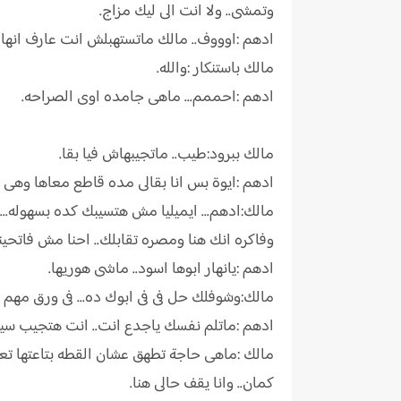
وتمشى.. ولا انت الى ليك مزاج.
ادهم :اوووف.. مالك ماتستهبلش انت عارف انها ب
مالك باستنكار :والله.
ادهم :احممم... ماهى جامده اوى الصراحه.
مالك ببرود:طيب.. ماتجيبهاش فيا بقا.
ادهم :ايوة بس انا بقالى مده قاطع معاها وهى بتط
مالك:ادهم... ايميليا مش هتسيبك كده بسهوله... ي
وفاكره انك هنا ومصره تقابلك.. احنا مش فاتحين
ادهم :يانهار ابوها اسود.. ماشى هوريها.
مالك:وشوفلك حل فى فى ابوك ده... فى ورق مه
ادهم :ماتلم نفسك ياجدع انت.. انت هتجيب سيرة
مالك :ماهى حاجة تطهق عشان القطه بتاعتها ت
كمان.. وانا يقف حالى هنا.