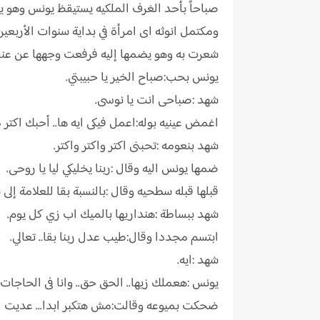
صباحاً بأحد الغرف الملكيه يستيقظ يونس وهو يف
ومكتمل انوثه اى امرأة في بداية سنوات الأربعين
شعرت به وهو يضمها إليه فرفعت وجهها عن عنق
يونس بحب:صباح الخير يا حبيبتي.
شهد :صباحى انت يا نوسى.
اغمض عينيه بوله:اعمل فيكى ايه ها.. أحبك اكتر 
شهد بنعومه :تحبنى اكتر واكتر واكتر.
ضمها يونس اليه وقال :ربنا يخليكي ليا يا روحى.
قبلها قبله سطحيه وقال :بالنسبة بقا للعلامة إلى 
شهد ببساطة :هنداريها بالميك اب زي كل يوم.
ابتسم مجددا وقال:طيب عدل ربنا بقا.. تعالي.
شهد :ايه.
يونس :هعملك زيها.. الحق حق.. وانا فى الحاجات
ضحكت بميوعه وقالت:مش هتكبر ابدا... عديت ال55ولسه زى مان