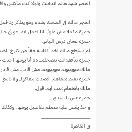
القصر شهد هانم اتدخلت ولولا كده ماكنش وافق.
انفجر مالك فى الضحك بشده وهو يتذكر رد فعل ح
حمزة مكملا:مش عارف انا اعمل ايه.. هو فى جنان 
حمزه عشان درس البيانو.
لم يستطع مالك اخد أنفاسه حقاً من كثرخ الض
جمزه بتأفف:انت بتضحك... ده أنا يومها اخدت
مالك:ههههههه. ههههههه.. مش قادر.. مش قادر ب
حمزه بغيظ :معاهم.. قصدك معاكوا.. ولا ناسى ت
مالك باهتمام :طب ايه.. قول.
حمزه :بس يا سيدى....
واخذ يقص عليه معظم تفاصيل يومها.. وكذلك بعض
_____________________
فى القاهرة