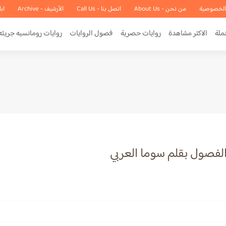
الخصوصية
من نحن - About Us
اتصل بنا - Call Us
الأرشيف - Archive
اب
ملة
الاكثر مشاهدة
روايات حصرية
فصول الروايات
روايات رومانسيه جريئه
 الفصول بقلم سوما العربي