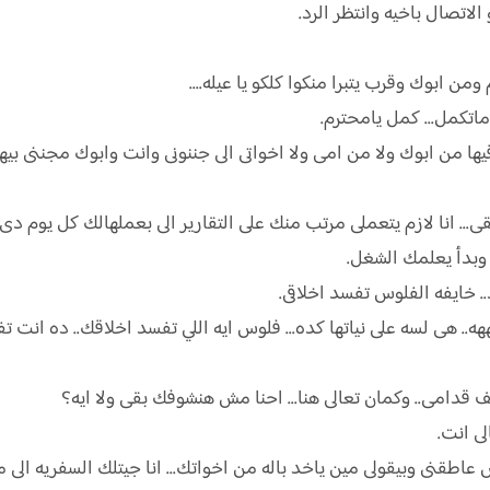
اتصال باخيه وانتظر الرد.
ابوك وقرب يتبرا منكوا كلكو يا عيله....
تكمل... كمل يامحترم.
 من ابوك ولا من امى ولا اخواتى الى جننونى وانت وابوك مجننى بيه
ى... انا لازم يتعملى مرتب منك على التقارير الى بعملهالك كل يوم دى
وبدأ يعلمك الشغل.
. خايفه الفلوس تفسد اخلاقى.
. هى لسه على نياتها كده... فلوس ايه اللي تفسد اخلاقك.. ده انت تف
قدامى.. وكمان تعالى هنا... احنا مش هنشوفك بقى ولا ايه؟
لى انت.
 عاطقنى وبيقولى مين ياخد باله من اخواتك... انا جيتلك السفريه ال