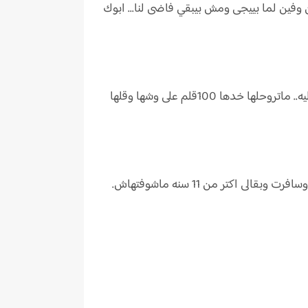
فين لما بييجى ومش بيبقي فاضى لنا... ابوك
ثم استقام من موضعه وتقدم ناحيته و وضع يده على كتفه يهدأه قائلاً :مش هتبطل عند بقى... انا عارف انت متعصب ليه.. ماتروحلها خدها 100قلم على وشها وقلها
 اكتر من 11 سنه ماشوفتهاش.