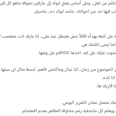
م عن اهلى.. وعلى أساس يعني ابوك إلى عارفين نشوفه ماهو كل فين و
ب فيها حد من اخواتك.. جامد ابوك ده... عاحبنى.
 لما تيجى تكلمك هى.
لى ايه.. اخدها 100قلم على وشها.
لموضوع من زمان.. كنا عيال وماكنتش فاهم.. ابسط مثال انى سبتها وسافرت وبقالى
نا كده.
ا قاريك ها.
تاعك متصل عشان التقرير اليومي.
علم كل مايخفيه رغم محاولة التظاهر بعدم الاهتمام.