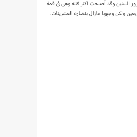
مرور السنين وقد أصبحت اكثر فتنه وهى فى قمة
ربعين ولكن وجهها مازال بنضاره العشرينات.