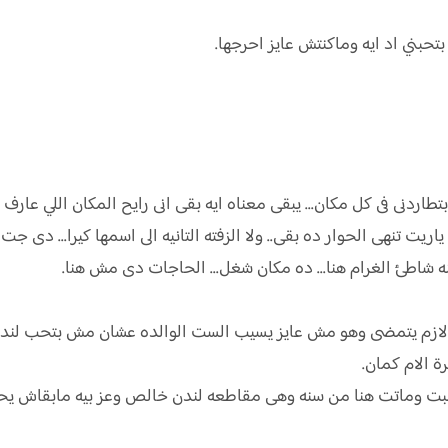
تحبني اد ايه وماكنتش عايز احرجها.
اردنى فى كل مكان... يبقى معناه ايه بقى انى رايح المكان اللي عارف ا
اريت تنهى الحوار ده بقى.. ولا الزفته التانيه الى اسمها كيرا... دى 
ه شاطئ الغرام هنا... ده مكان شغل... الحاجات دى مش هنا.
م لازم يتمضى وهو مش عايز يسيب الست الوالده عشان مش بتحب لندن
 الام كمان.
عبت وماتت هنا من سنه وهى مقاطعه لندن خالص وعز بيه مابقاش يحب