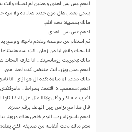
ادهم :بس بس اهدى وبعدين لم نفسك وانت بتتكل
بييجى يعمل هانى مون جديد هنا.. ده ولا مره جا
مالك بعصبيه:ادهم اتلم.
ادهم :بس بس.. اهدى.
انا بحبك وانتى ليا من زمان.. انت لسه هتستناها
مالك :يخبربيت رومانسيتك... انا عارف الستات هتموت عليك ع
ادهم :مش بهزر.. انت هتفضل كده لحد امتى.
مالك مدعيا الا مبالاة :كده الى هو ازاى.. انا ناسى ا
ادهم :ممممم.. لا اقتنعت بصراحة... ماعرفتكش ا
اقترب منه اكثر وقال:ولاااا مثل على الدنيا كلها ان
قال هذا مع تزامن رنين الهاتف برقم حمزه.
ادهم باستهزاء:رد.... اليوم خلص هناك ورويتر ب
شتم مالك تحت أنفاسه من صديقه الذي يعلمه وي