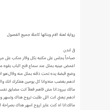
رواية
لعنة الام وبناتها كاملة جميع الفصول
فى لندن
صباحاً يجلس على مكتبه بكل وقار منكب على مر
اغمض عينيه بملل عند سماع فتح الباب بقوه م
وضع قبضة يده تحت ذقنه بملل منه وقال:هو انت 
ادهم بغضب منه:وانا كل يومين هفكرك انك وااا
مالك ببرود:انا مش فاهم فعلاً انت مضايق نفسك
ادهم :يعني انت اللى طلبت تروح هناك وتسهر و
مالك:انا اه كنت عايز اروح اسهر هناك بصراحة 