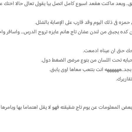
. وبعد ماكنت هقعد اسبوع كامل اتصل بيا يقولى تعالى حالا اختك عا
مزه فى ذلك اليوم وقد قارب على الإصابة بالشلل.
كده يجبنى من لندن عشان تاج هانم عايزه تروح الدرس... واسافر واحجز 
حك حتى ان عيناه ادمعت.
 حبايه تحت اللسان من بتوع مرضى الضغط دول.
جد..ههههههه انت بتتعب معاها اوى يابنى.
قاريرك.
 المعلومات عن يوم تاج شقيقته فهو لا يقل اهتماما بها وبامرها وح