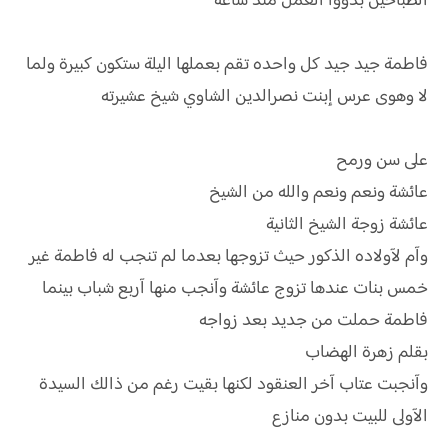
الطباخين بدؤوا العمل منذ ساعة
فاطمة جيد جيد كل واحده تقم بعملها اليلة ستكون كبيرة ولما
لا وهوى عرس إبنت نصرالدين الشاوي شيخ عشيرته
على سن ورمح
عائشة ونعم ونعم والله من الشيخ
عائشة زوجة الشيخ الثانية
وآم لآولاده الذكور حيث تزوجها بعدما لم تنجب له فاطمة غير
خمس بنات عندها تزوج عائشة وآنجب منها آربع شباب بينما
فاطمة حملت من جديد بعد زواجه
بقلم زهرة الهضاب
وآنجبت عتاب آخر العنقود لكنها بقيت رغم من ذالك السيدة
الآولى للبيت بدون منازع