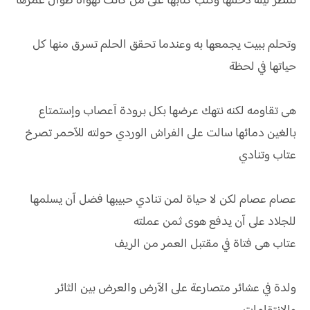
تنتظر ليلة دخلتها وكتب كتابها على من كانت تهواه طوال عمرها
وتحلم ببيت يجمعها به وعندما تحقق الحلم تسرق منها كل
حياتها في لحظة
هى تقاومه لكنه نتهك عرضها بكل برودة آعصاب وإستمتاع
بالغين دمائها سالت على الفراش الوردي حولته للآحمر تصرخ
عتاب وتنادي
عصام عصام لكن لا حياة لمن تنادي حبيبها فضل آن يسلمها
للجلاد على آن يدفع هوى ثمن عملته
عتاب هى فتاة في مقتبل العمر من الريف
ولدة في عشائر متصارعة على الآرض والعرض بين الثائر