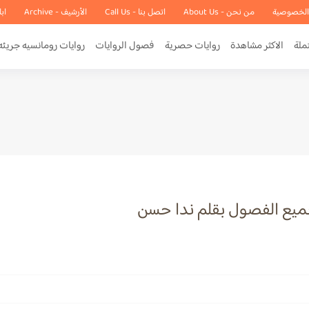
الخصوصية
من نحن - About Us
اتصل بنا - Call Us
الأرشيف - Archive
اب
ملة
الاكثر مشاهدة
روايات حصرية
فصول الروايات
روايات رومانسيه جريئه
جميع الفصول بقلم ندا حسن