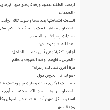
اردفت الطفلة بهدوء ورقة لا يخلو منها الإرهاق:
-الحمدلله
اتسعت ابتسامتها بعد سماع صوت تلك الرقيقة و
-اتفضلوا.. معلش يا ست هانم فرحتي بيكم نستن
تساءلت "إسراء" عن الحقائب:
-هما الشنط ودوها فين
أجابتها "ذكية" وهي تُسير بهم إلى الداخل:
-الحرس دخلوهم اوضة الضيوف يا هانم
مرة أخرى تساءلت "إسراء":
-هو ليه كل الحرس دول
حمحمت الأخرى بحدة وسارت بهم وهتفت مُبتع
-اتفضلوا من هنا.. الست الكبيرة هتتبسط أوي يا
استغربت كل منهن أنها تغاضت عن السؤال وكأنها
وجدة ابنتها..