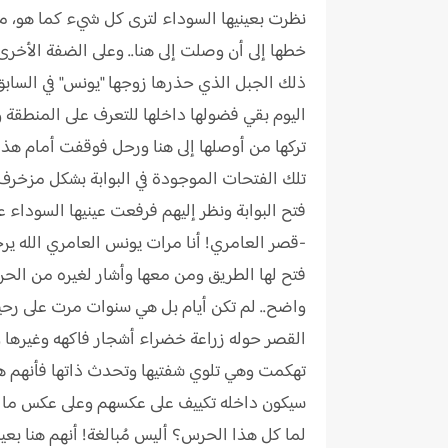
نظرت بعينيها السوداء لترى كل شيء كما هو، مس
خطها إلى أن وصلت إلى هنا.. وعلى الضفة الأخر
ذلك الجبل الذي حذرها زوجها "يونس" في السابق 
اليوم بقي فضولها داخلها للتعرف على المنطقة و
تركها من أوصلها إلى هنا ورحل فوقفت أمام هذ
تلك الفتحات الموجودة في البوابة بشكل مزخرف.
فتح البوابة ونظر إليهم فرفعت عينيها السوداء 
-قصر العامري! أنا مرات يونس العامري الله ي
فتح لها الطريق ومن معها وأشار لغيره من الحر
واضح.. لم تكن أيام بل هي سنوات مرت على رحيله
القصر حوله زراعة خضراء أشجار فاكهه وغيرها و
تهكمت وهي تلوي شفتيها وتحدث ذاتها فأنهم هنا
سيكون داخله تكييف على عكسهم وعلى عكس ما رأت
لما كل هذا الحرس؟ أليس مُبالغة! أنهم هنا بعي