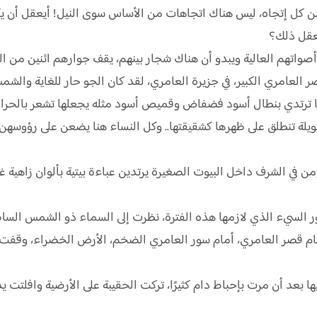
كل إتجاه، ليس هناك اتجاهات من الأساس سوى النيل! أيعقل أن يكو
يعقل ذلك؟
أصواتهم العالية ويبدو أن هناك شجار بينهم، يقف جوارهم اثنين من ا
لعامري الكبير، في جزيرة العامري، لقد كان الجو حار للغاية والش
سها ترتدي بنطال أسود فضفاض وقميص أسود مثله يجعلها تشعر بالحرار
الطويلة تنطلق على ظهرها كشقيقتها.. وكل النساء هنا يضعن على رؤوس
في الشرف داخل البيوت الصغيرة يرتدين عباءة بيتية بألوان زاهية غري
السيء الذي لازمها هذه الفترة، نظرت إلى السماء ذو الشمس الساطعة
م قصر العامري، أمام سور العامري الضخم، الأرض الخضراء، وقفت أمام
عد أن مرت بإحباط دام كثيرًا، تركت الحقيبة على الأرضية وافلتت يد 