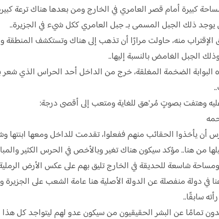
احة كبيرة أمام قصر العامري في الخارج ومن بعدها هناك ترعة كبير
ى يوجد ذلك الجبل المسمى بـ جبل العامري ككل شيء في الجزيرة..
الإقتراب منه، حاولت مرارًا أن تذهب إلى هناك وتستكشف المنطقة ولكن
ذلك الجبل الغامض بالنسبة إليها..
ه البوابة الضخمة المغلقة، خرج من الداخل أحد الحراس الذي شعر ب
.
عليه وهتفت بصوتٍ مُر'هق للغاية ومتعب إلى أقصى درجة:
رحمه
س أن يأخذوا الحقائب منهم ففعلوا، تقدمت للداخل ومعها ابنتها وشقي
ا من هنا.. مؤكد سيكون هناك تغير وبالأخص في الحرس الكثير والمبالغ
مساحة شاسعة للحديقة في الخارج تليق بهم على عكس الأرض الرملية ف
 في دولة منفصلة عن الدولة الأصلية هنا عامة الشعب على الجزيرة 
ه سابقًا..
دون تمامًا عن البشر الحقيقيون من سيكون عدو لهم ليتواجد كل هذا ال