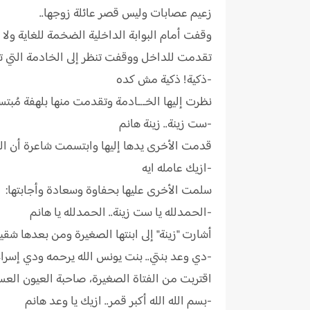
زعيم عصابات وليس قصر عائلة زوجها..
وقفت أمام البوابة الداخلية الضخمة للغاية ولا
تقدمت للداخل ووقفت تنظر إلى الخادمة التي تت
-ذكية! ذكية مش كده
نظرت إليها الخـ.ـادمة وتقدمت منها بلهفة مُبتسم
-ست زينة.. زينة هانم
قدمت الأخرى يدها إليها وابتسمت شاعرة أن الح
-ازيك عامله ايه
سلمت الأخرى عليها بحفاوة وسعادة وأجابتها:
-الحمدلله يا ست زينة.. الحمدلله يا هانم
أشارت "زينة" إلى ابنتها الصغيرة ومن بعدها شقيق
-دي وعد بنتي.. بنت يونس الله يرحمه ودي إسرا
اقتربت من الفتاة الصغيرة، صاحبة العيون العس
-بسم الله الله أكبر قمر.. ازيك يا وعد هانم