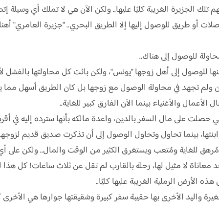
لك الجزيرة الغريبة كليًا عليها.. ولكن الآن هي لا تملك أي وسيلة إ
لات أو طريق للوصول إليها إلا الطريق البحري.. "جزيرة العامري" أه
محاولة للوصول إلى هناك..
ا للوصول إلى أهل زوجها "يونس"، ولكن بائت كل محاولتها بالفشل لأنه
 ولم تجهد في محاولة الوصول مع زوجها بل كان الطريق أسهل مما يك
 الأعمال والأغنياء بينما الآن الفارق كبير للغاية..
هي حصلت على مال السفر بالدين، واعدة مالكه بأنها سترده إليه في أقر
نتها، بينما تحاول وتحاول الوصول إلى أن تذكرت صديق قديم لزوجها ي
ُرهق للغاية ومُتعب ويستغرق الكثير من الوقت والمال.. ولكن على أي ح
 معاناة لا مثيل لها، رحلة بالقارب لم تقل عن ثلاث ساعات! كل هذا لتك
ه الأرض الرملية الغريبة عليها كليًا..
يرة واليد الأخرى بها حقيبة سفر كبيرة وشقيقتها جوارها هي الأخرى كا