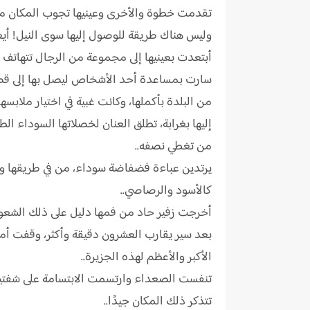
تقدمت خطوة والأخرى وعينيها تجوب المكان من 
وليس هناك طريقة للوصول إليها سوى النيل! أ
أبتعدت بعينيها إلى مجموعة من الرجال تتهاتف 
سارت بمساعدة أحد الأشخاص ليصل بها إلى قصر ا
من البلدة بأكملها، وكانت غبية في اختيار ملاب
إليها بغرابة، تطلق العنان لخصلاتها السوداء 
من تغطي نصفه..
يرتدين عباءة فضفاضة سوداء، من في طريقها ومن 
كالأسود والرصاصي..
أخرجت زفير حاد من فمها دليل على ذلك الشعور 
بعد سير يقارب العشرون دقيقة وأكثر، وقفت أما
الأكبر والأعظم لهذه الجزيرة..
تنفست الصعداء وارتسمت الابتسامة على شفتيها ب
تتذكر ذلك المكان جيدًا..