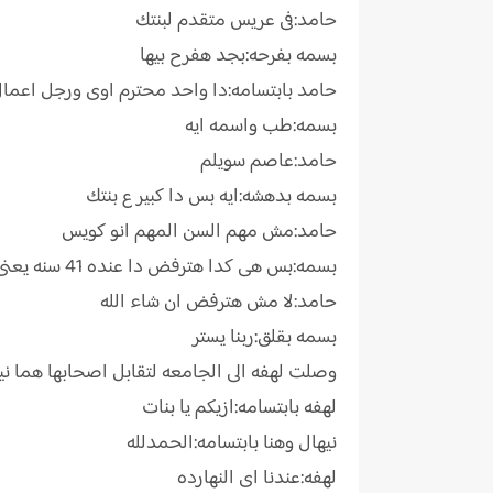
حامد:فى عريس متقدم لبنتك
بسمه بفرحه:بجد هفرح بيها
حامد بابتسامه:دا واحد محترم اوى ورجل اعما
بسمه:طب واسمه ايه
حامد:عاصم سويلم
بسمه بدهشه:ايه بس دا كبير ع بنتك
حامد:مش مهم السن المهم انو كويس
بسمه:بس هى كدا هترفض دا عنده 41 سنه يعنى انت اكبر منو بخمس سنين
حامد:لا مش هترفض ان شاء الله
بسمه بقلق:ربنا يستر
وصلت لهفه الى الجامعه لتقابل اصحابها هما ن
لهفه بابتسامه:ازيكم يا بنات
نيهال وهنا بابتسامه:الحمدلله
لهفه:عندنا اى النهارده