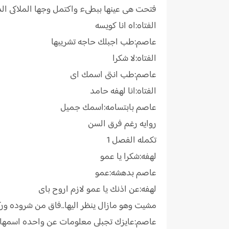
فتحت هى عينها ببطىء واكتمل وجها الملاكى ال
الفتاه:اه انا كويسه
عاصم:طب اجبلك حاجه تشريبها
الفتاه:لا شكرا
عاصم:طب انتى اسمك اى
الفتاه:انا لهفه حامد
عاصم بابتسامه:اسمك جميل
روايه رغم فرق السن
تكمله الفصل 1
لهفه:شكرا يا عمو
عاصم بدهشه:عمو
لهفه:عن اذنك يا عمو لازم اروح باى
مشيت وهو مازال ينظر اليها..فاق من شروده ور
عاصم:عايزك تجبلى معلومات عن واحده اسمها 