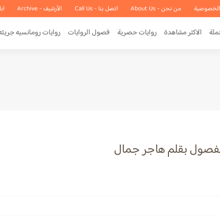
الخصوصية
من نحن - About Us
اتصل بنا - Call Us
الأرشيف - Archive
اب
ملة
الاكثر مشاهدة
روايات حصرية
فصول الروايات
روايات رومانسيه جريئه
الفصول بقلم هاجر جمال