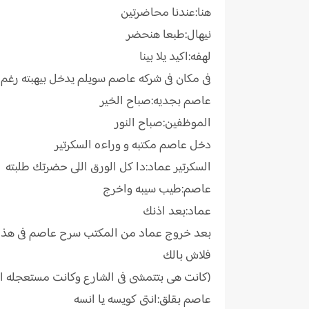
هنا:عندنا محاضرتين
نيهال:طبعا هنحضر
لهفه:اكيد يلا بينا
فى مكان فى شركه عاصم سويلم يدخل بيهبته رغم
عاصم بجديه:صباح الخير
الموظفين:صباح النور
دخل عاصم مكتبه و وراءه السكرتير
السكرتير عماد:دا كل الورق اللى حضرتك طلبته
عاصم:طيب سيبه واخرج
عماد:بعد اذنك
بعد خروج عماد من المكتب سرح عاصم فى هذه ا
فلاش بالك
(كانت هى بتتمشى فى الشارع وكانت مستعجله ا
عاصم بقلق:انتى كويسه يا انسه