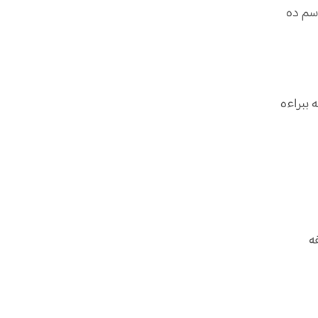
اسم ده
 ببراءه
ه