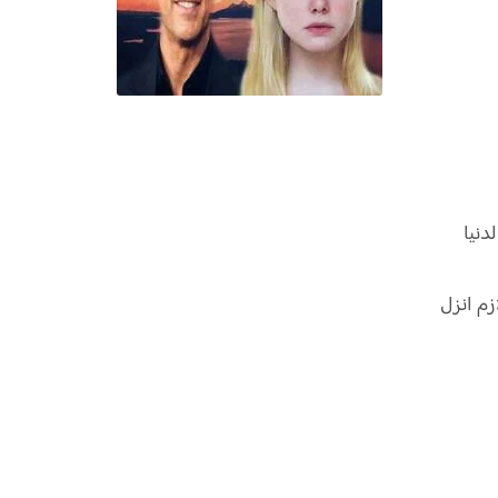
دنيا
زم انزل