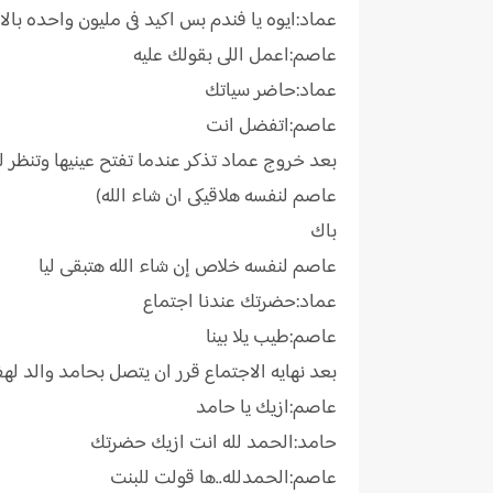
عماد:ايوه يا فندم بس اكيد فى مليون واحده بال
عاصم:اعمل اللى بقولك عليه
عماد:حاضر سياتك
عاصم:اتفضل انت
بعد خروج عماد تذكر عندما تفتح عينيها وتنظر له
عاصم لنفسه هلاقيكى ان شاء الله)
باك
عاصم لنفسه خلاص إن شاء الله هتبقى ليا
عماد:حضرتك عندنا اجتماع
عاصم:طيب يلا بينا
بعد نهايه الاجتماع قرر ان يتصل بحامد والد لهف
عاصم:ازيك يا حامد
حامد:الحمد لله انت ازيك حضرتك
عاصم:الحمدلله..ها قولت للبنت