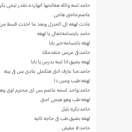
حامد:لسه والله هفاتحها انهارده..تقدر تيجى بكر
عاصم:ماشى هاجى
عادت لهفه الى المنزل وبعد ما اخذت قسط من 
حامد بابتسامه:تعالى يا لهفه
لهفه بابتسامه:خير بابا
حامد:فى عريس متقدملك
لهفه بضيق:انا لسه بدرس يا بابا
حامد:منا عارف انتى هتكملى عادى بس فى بيته
لهفه:طيب ومين دا
حامد:واحد اسمه عاصم بس اى محترم اوى وهع
لهفه:طب وهو هيجى امتى
حامد:بكره بليل
لهفه بضيق:طب فى حاجه تانيه
حامد:لا مفيش