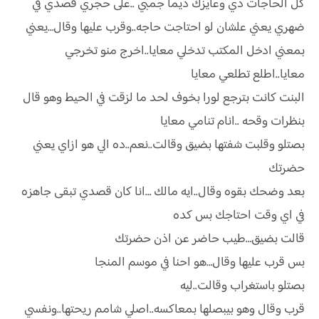
كل الحاجات دي وعايزك ديما جمبي ..على حجري قصدي في
ضهري يعني علشان لو احتاجت حاجه..وقرب عليها وقال…يعني
بمعني ادخل المكتب تدخلي معايا..اخرج منو تخرجي
معايا..اطلع تطلعي معايا
البنت كانت بترجع لورا بخوف لحد ما لزقت في الحيط وهو قال
بنظرات وقحه ..انام تنامي معايا
بصتلو وقلبت شفتها بضيق وقالت..نعم..ده الي هو ازاي يعني
حضرتك
بعد وضحك بقوه وقال..ايه مالك …انا كان قصدي تبقى جاهزه
في اي وقت احتاجك بس كده
قالت بضيق…طيب حاضر عن اذن حضرتك
بس قرب عليها وقال…هو احنا في موسم المنجا
بصتلو باستغراب وقالت..ليه
قرب وقال وهو بيبصلها بمعاكسه..اصلي شامم ريحتها..ونفسي