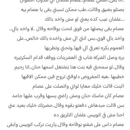
..انا بقى..اسمي عصام…عصام سلمان الي مدوب النسوان
بصتلو بضيق وقالت..طب ممكن تسبني بقى يا عصام بيه
….علشان عيب كده يعني لو مش واخد بالك
عصام بقى يبصلها من فوق لتحت بوقاحه وقال ..لا واخد بالي…
واخد بالي قوي…بس انتي الي مش واخده بالك خالص…على
العموم بكره تعرفي الي فيها..وتحني وتطريها
بره وصل الشركه شاب في العشرينات ووقف قدام السكرتيره
وقال..لو سمحتي فيه بنت هنا بتشتغل اسمها حنان..انا رحيم
خطيبها ..هيه المفروض دلوقتي تروح فين ممكن الاقيها
البنت قالت خليك معايا ثواني واتصلت على عصام
عصام كان ماسك حنان ومش راضي يسبها وقرب عليها جامد
بس قالت مبدهاش دفعتو بقوه وقال..حضرتك خليك بعيد عني
احنا مش في اتوبيس علشان التلزيق ده
عصام داس على شفتو بوقاحه وقال..ياريت نركب اتوبيس وابقى