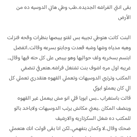
بقى انتي الفراشه الجديده..طب وطي هاتي الدوسيه ده من
الأرض
البنت كانت هتوطي تجيبه بس لقتو بيبصها بنظرات وقحه فنزلت
وهيه مدياه وشها وشبه قعدت وجابتو بسرعه وقالت..اتفضل
ابتسم بسخريه ولف حواليها وهو بيبص على كل حته فيها وقال…
غريبه اول مره اشوف بنت تشتغل فراشه..هتعرفي تنضفي
المكتب وترتبي الدوسيهات وتعملي القهوه هتقدري تعملي كل
الي كان يعملو ابوكي
قالت باستغراب …بس ابويا قلي انو مش بيعمل غير القهوه
وينضف المكان ..يعني مكانش يرتب الدوسيهات ولاياخد بالو
للمكتب ده شغل السكرتاريه والارشيف
ضحك وقال..لا وكمان بتفهمي..لكن انا بقى قولت انك هتعملي