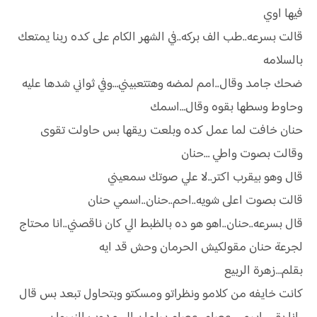
فيها اوي
قالت بسرعه..طب الف بركه..في الشهر الكام على كده ربنا يمتعك
بالسلامه
ضحك جامد وقال..امم لمضه وهتتعبيني…وفي ثواني شدها عليه
وحاوط وسطها بقوه وقال…اسمك
حنان خافت لما عمل كده وبلعت ريقها بس حاولت تقوى
وقالت بصوت واطي …حنان
قال وهو بيقرب اكتر..لا علي صوتك سمعيني
قالت بصوت اعلى شويه..احم..حنان..اسمي حنان
قال بسرعه..حنان..اهو هو ده بالظبط الي كان ناقصني..انا محتاج
لجرعة حنان مقولكيش الحرمان وحش قد ايه
بقلم…زهرة الربيع
كانت خايفه من كلامو ونظراتو ومسكتو وبتحاول تبعد بس قال