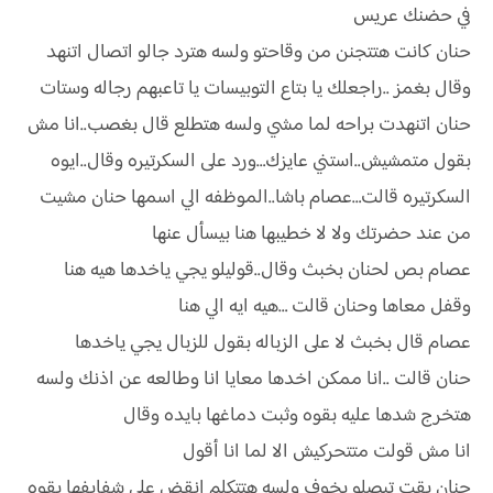
في حضنك عريس
حنان كانت هتتجنن من وقاحتو ولسه هترد جالو اتصال اتنهد
وقال بغمز ..راجعلك يا بتاع التوبيسات يا تاعبهم رجاله وستات
حنان اتنهدت براحه لما مشي ولسه هتطلع قال بغصب..انا مش
بقول متمشيش..استني عايزك…ورد على السكرتيره وقال..ايوه
السكرتيره قالت…عصام باشا..الموظفه الي اسمها حنان مشيت
من عند حضرتك ولا لا خطيبها هنا بيسأل عنها
عصام بص لحنان بخبث وقال..قوليلو يجي ياخدها هيه هنا
وقفل معاها وحنان قالت …هيه ايه الي هنا
عصام قال بخبث لا على الزباله بقول للزبال يجي ياخدها
حنان قالت ..انا ممكن اخدها معايا انا وطالعه عن اذنك ولسه
هتخرج شدها عليه بقوه وثبت دماغها بايده وقال
انا مش قولت متتحركيش الا لما انا أقول
حنان بقت تبصلو بخوف ولسه هتتكلم انقض على شفايفها بقوه