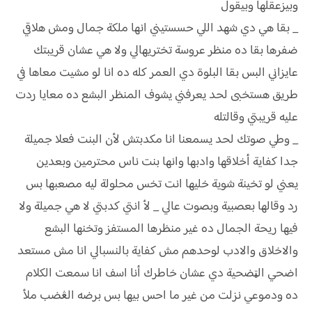
وبيزعقلها وبيقول
_ بقا هي دي شهد اللي حسستيني انها ملكة جمال ومش هلاقي
ضفرها بقا ده منظر عروسة تختريهالي ولا هي عشان قريبتك
عايزاني البس بقا البلوة دي العمر كله ده انا لو مشيت معاها في
طريق هستخبى لحد يعرفني يشوف المنظر البشع ده معايا ردت
عليه قريبتي وقالتله
_ وطي صوتك لحد يسمعنا انا مكدبتش لأن البنت فعلا جميلة
جدا كفاية أخلاقها وادبها وانها بنت ناس محترمين وبعدين
يعني لو تخينة شوية خليها انت تخس محلولة ليه مصعبها بس
رد وقالها بعصبية وبصوت عالي _ لأ انتي كدبتي لا هي جميلة ولا
فيها ريحة الجمال ده غير منظرها المستفز وتخنها البشع
والاخلاق والادب لوحدهم مش كفاية بالنسبالي انا مش مستعد
اضحي الټضحية دي عشان خاطرك أنا اسف انا سمعت الكلام
ده ودموعي نزلت من غير ما احس بيها بس برضه الڠضب ملأ