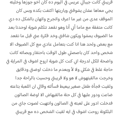
قريبتي كانت جيبالي عريس في اليوم ده كان اخو جوزها وخليته
يجي معاها عشان يشوفني وياريتها اكتفت بكده وبس كان
الموقف عدى من غير ما اعرف واتجرح واتهان بالشكل ده دي
كانت متفقة مع ماما أني أنا وهو نقعد نتكلم شوية لوحدنا بعد
ما الضيوف يمشوا ويكون شافني وخد فكرة عني قبل ما نقعد
مع بعض ولحد هنا انا كنت بتعامل عادي مع كل الضيوف الا
شخص واحد كان باصصلي طول الوقت باحتقار وبصاته كانت
واضحة للكل لدرجة اني كنت كل شوية اروح اشوف في المراية في
حاجة غلط في شكلي ولا لأ وبعدم ما دخلت اوضتي ودقايق
وخرجت مالقيتهوش لا هو ولا قريبتي وحسيت بالراحة جدا
ولقيت فجأة طفل صغير بيعيط فسألته وقالي ان اللعبة بتاعته
ضاعت ودور عليها في كل حتة مالقيهاش الا اوضة الصالون
فدخلت ادور على لعبته في الصالون وانتهبت لصوت جاي من
البلكونة روحت اشوف في ايه لقيت الشخص ده مع قريبتي