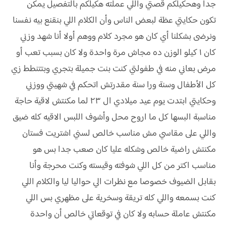
جدا وهحكيلكم قصتي واللي عملته هكيلكم بالتفصيل يمكن
تكون حكايتي عظة لبعض الناس وأن الكلام اللي بنقنع بيه نفسنا
ونرضى بشكلنا أي كان هو مجرد كلام ووهم أولا أنا شهد وزني
كان ١ كيلو الوزن ده مجاش مرة واحدة ولا كان بسبب تعب أو
مرض بعاني منه في طفولتي كنت بنت جميلة بتجري وبتتنطط زي
كل الأطفال وسنة ورا سنة مقدرتش اتحكم في شهيتي ووزني
وحكايتي ابتدت يوم عيد ميلادي ال ٢٣ لما مكنتش لاقية حاجة
مناسبة البسها كل ما اروح محل وأشوف اللبس الاقيه كله ضيق
واللي على مقاسي مش مناسب خالص لسني اشتريت فستان
مكنتش راضية خالص وشكله عليا كان صعب جدا بس هو
مناسب اكتر من كل اللي شوفته وقيسته وكنت محرجة وأنا
بقابل الضيوف خصوصا مع نظرات الي حواليا ليا والكلام اللي
كنت بسمعه واللي كله تريقة وسخرية على مظهري بس اللي
مكنتش عاملة حسابه ولا كان في توقعاتي خالص أن واحدة