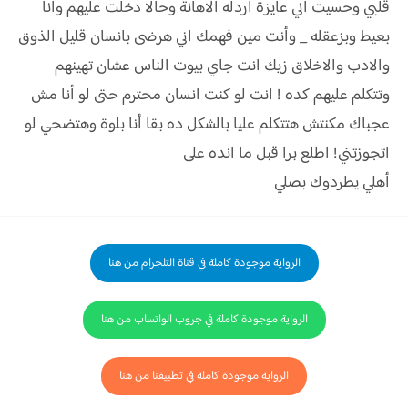
قلبي وحسيت اني عايزة اردله الاھانة وحالا دخلت عليهم وانا
بعيط وبزعقله _ وأنت مين فهمك اني هرضى بانسان قليل الذوق
والادب والاخلاق زيك انت جاي بيوت الناس عشان تهينهم
وتتكلم عليهم كده ! انت لو كنت انسان محترم حتى لو أنا مش
عجباك مكنتش هتتكلم عليا بالشكل ده بقا أنا بلوة وهتضحي لو
اتجوزتني! اطلع برا قبل ما انده على
أهلي يطردوك بصلي
الرواية موجودة كاملة في قناة التلجرام من هنا
الرواية موجودة كاملة في جروب الواتساب من هنا
الرواية موجودة كاملة في تطبيقنا من هنا