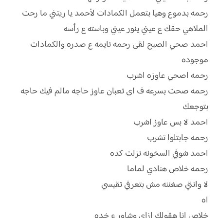
رحمه بدموع وهيا بتعمل الكمادات لأحمد يا ريتني ما رحت
الملاهي حقك ع عيني ينور عيني وباسته ع رأسه
احمد صحي الصبح لقى رحمه نايمه ع صدره والكمادات
موجوده
رحمه اصحي عاوزه اشرب
رحمه صحت بسرعه ف اى تعبان عاوز حاجه مالم فيك حاجه
بتوجعك
احمد لا بس عاوز اشرب
رحمه جابتلوا تشرب
احمد شوفي السخونه نزلت كده
رحمه خلاص هنادي لماما
لا وانتي صغننه مش بتعرفي تقيسي
اه
خلاص انا هقولك ازاي وشاور ع خده