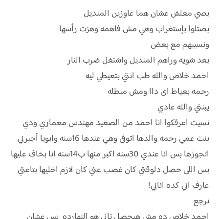
بصي معلش عشان هما عاوزين المنديل
بصتلوا بإستغراب وهي مش فاهمه وهزت رأسها
ونسيبهم مع بعض
بعد شويه وراهم المنديل واشتغل ضرب النار
احمد خلاص والله طب انتي بتعيطي ليه
رحمه بعياط اى داا ومش مبطله
يبنتي والله عادي
نسيت اعرفكوا انا احمد من الصعيد مهندس معماري ودي
بنت عمي رحمه والدها اتوفى وهي عندها 16سنه وابويا أجبرني
اتجوزها بس انا عندي 30سنه اكبر منها ب14سنه انا بخاف عليها
بس اللى حصل دلوقتي كان غصب عني كان لازم اخليها بتاعتي
عارف اني كده اناني!
نرجع
احمد خلاص ده مش هيحصل تاني هو النهارده بس عشان