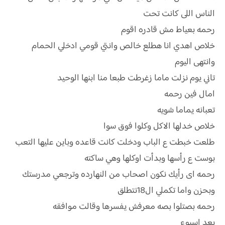
الناس اللى كانت تحت
رحمه بعياط مش قادره اقوم
خلاص اهدي انا هطلع خالص وانتي قومي ادخلي الحمام
وانتهى اليوم
تاني يوم نزلت ماما زغرطت طبعا منا ابنها الوحيد
امال فين رحمه
تعبانه يماما شويه
خلاص خدلها الاكل وكلوا فوق سوا
طلعت خبطت ع الباب ودخلت كانت قاعده وباين عليها التعب
بوست ع رأسها وبدأت اوكلها وهي ساكته
رحمه اى رأيك نكون اصحاب من النهارده وترجعي مدرستك
وبحزن واما تكملي ال18نتطلق
رحمه بصتلوا بصه معرفش يفسرها وقالت موافقه
بعد اسبوع