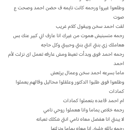
وطلعوا غيروا ورحمه كانت نايمه ف حضن احمد وصحت ع
صوت
لقت احمد سخن وبيقول كلام غريب
رحمه متسبنيش هموت من غيرك انا عارف اني كبير عنك بس
هعاملك زي بنتي انتي بنتي وحبيتي وكل حاجه
رحمه احمد فوق وبدأت تعيط ومش عارفه تعمل اى نزلت لأم
احمد
ماما بسرعه احمد سخن وعمال يرتعش
وطلعوا فوق طلبوا الدكتور وعلقلوا محاليل وقالهم يعملوا
كمادات
ام احمد قاعده بتعملوا كمادات
رحمه خلاص يماما وانا هعملوا روحي نامي
لا يبنتي انا هفضل معاه نامي انتي شكلك تعبانه
رحمه بالله خليني انا معاه يماما ونزلتها