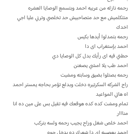
رحمه نازله من عربيه احمد وبتسمع الوصايا العشره
متتكلميش مع حد متصاحبيش حد تخلصي وترني عليا اجي
اخدك
رحمه بتمدلوا أيدها بكيس
احمد بإستغراب اى دا
حطني فيه اى رأيك بدل كل الوصايا دي
احمد طب يلا امشي يصغنن
رحمه بصتلوا بضيق وسابته ومشيت
راح الشركه السكرتيره دخلت وبدلع تؤمر بحاجه يمستر احمد
اه هاتي المواعيد
تمام ومشت كده كده هوقعك فيه تقيل بس على مين ده انا
منااار
احمد خلص شغل وراح يجيب رحمه ولسه بتركب
احمد بعصبيه اى دا شعرك ده يدخل جوه