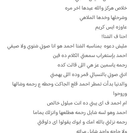
خلاص هركز والله عيدها اخر مره
وشرحلها وخدها الملاهي
عاوزه ايس كريم
احنا ف الشتا!
مليش دعوه بمناسبه الشتا احمد هو انا صوتي شتوي ولا صيفي
احمد بإستغراب سمعتي الكلام ده فين
رحمه ياسمين عز هي اللى قالت كده
انتي صوتي بالنسبالي قمر وده اللى يهمني
والدنيا بدأت تمطر احمد قلع الجاكت وحطه ع رحمه وشالها
وروحوا
ام احمد ف اى يبني ده انت مبلول خالص
احمد وهو لسه شايل رحمه هطلعها وانزلك يماما
رحمه نزلني بالله امك و ابوك يقولوا اى دلوقتي
ولا حاجه واحد شايل مراته