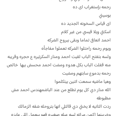
رحمه بإستغراب اى ده
بوسيني
اى قياس السخونه الجديد ده
اسكتي ويلا قيسي من غير كلام
احمد اتعافى تماما وبقى بيروح الشركه
ويوم رحمه راحتلوا الشركه تعملوا مفاجأه
ولسه بتفتح الباب لقيت احمد ومنار السكرتيره ع حجره وقريبه
منه قفلت الباب بكل هدوء ومشت احمد محسش بيها خالص
رحمه بدموع سابتهم ومشيت
وهيا ماشيه سمعت اتنين بيتكلموا
الله منار دي كل يوم تطلع من عند الباشمهندس احمد مش
مظبوطه
ردت التانيه لا يختي دي قالتلي انها بتروحله شقه الزمالك
وخربينها اكمن مراته لسه عيله صغيره فهو بيعمل اللى عايزه