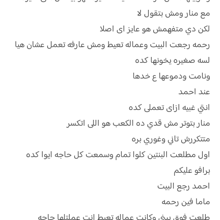
مع منار ومش بتقول لا
لكن دي متفهمش هو عايز اى اصلا
رحمه رجعت البيت وعماله تعيط ومش عارفه تعمل عشان هيا
لسه صغيره يخونها كده
ونامت ودموعها ع خدها
عند احمد
انتي غبيه ازاى تعملى كده
منار بتوتر مش قدي ده الكعب هو اللى اتكسر
متتكررش تاني وغوري بره
اول مطلعت البنتين كلوا تمام وسمعت كل حاجه ايوا كده
برافو عليكم
احمد رجع البيت
ماما فين رحمه
طلعت فوق يبني وكانت عماله تعيط انت عملتلها حاجه