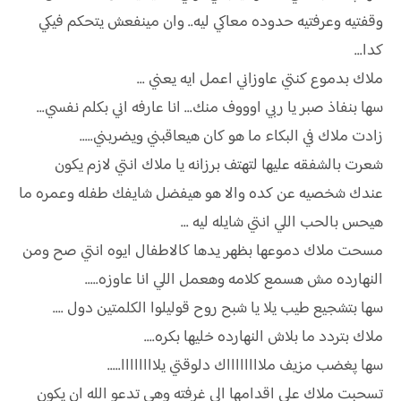
وقفتيه وعرفتيه حدوده معاكي ليه.. وان مينفعش يتحكم فيكي
كدا...
ملاك بدموع كنتي عاوزاني اعمل ايه يعني ...
سها بنفاذ صبر يا ربي اوووف منك... انا عارفه اني بكلم نفسي...
زادت ملاك في البكاء ما هو كان هيعاقبني ويضربني.....
شعرت بالشفقه عليها لتهتف برزانه يا ملاك انتي لازم يكون
عندك شخصيه عن كده والا هو هيفضل شايفك طفله وعمره ما
هيحس بالحب اللي انتي شايله ليه ...
مسحت ملاك دموعها بظهر يدها كالاطفال ايوه انتي صح ومن
النهارده مش هسمع كلامه وهعمل اللي انا عاوزه.....
سها بتشجيع طيب يلا يا شبح روح قوليلوا الكلمتين دول ....
ملاك بتردد ما بلاش النهارده خليها بكره....
سها پغضب مزيف ملااااااااك دلوقتي يلاااااااا.....
تسحبت ملاك علي اقدامها الي غرفته وهي تدعو الله ان يكون