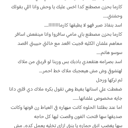
كارما بحزن مصطنع كدا اخس عليك يا وحش وانا اللي بقولك
وحشتني.....
اسد بنفاذ صبر فهو لا يطيقها كارماااااااا.....
كارما بحزن مصطنع بابي مامي سافروا وانا مينفعش اسافر
معاهم علشان الكليه فجيت اقعد مع خالتي حبيبتي اقصد
سوسو هانم.....
اسد بصرامه هتقعدي بادبك بس وربنا لو قربتي من ملاك
لهتشوفي وش مش هيعجبك ملاك خط احمر....
ثم تركها ورحل
ضغطت علي اسنانها بغيظ وهي تقول بكره ملاك دي قلبي دانا
جايه مخصوص علشانها.......
اما عند بطلتنا الحلوه كانت مڼهاره في العياط رن فونها وكانت
صديقها سها فتحت الفون وقصت ليها كل حاجه
سها پغضب انتي حماره يا بنتي ازاي تخليه يعمل كده.. مش