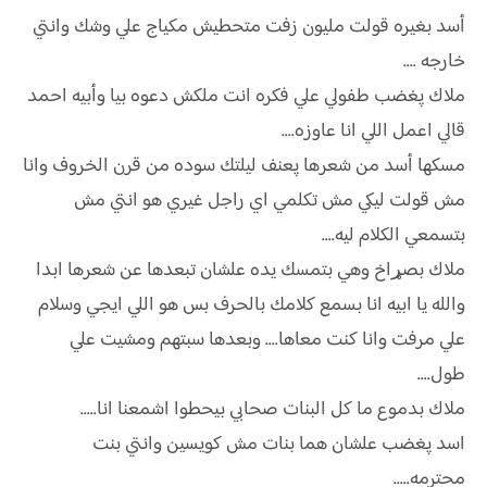
أسد بغيره قولت مليون زفت متحطيش مكياج علي وشك وانتي
خارجه ....
ملاك پغضب طفولي علي فكره انت ملكش دعوه بيا وأبيه احمد
قالي اعمل اللي انا عاوزه....
مسكها أسد من شعرها پعنف ليلتك سوده من قرن الخروف وانا
مش قولت ليكي مش تكلمي اي راجل غيري هو انتي مش
بتسمعي الكلام ليه....
ملاك بصړاخ وهي بتمسك يده علشان تبعدها عن شعرها ابدا
والله يا ابيه انا بسمع كلامك بالحرف بس هو اللي ايجي وسلام
علي مرفت وانا كنت معاها.... وبعدها سبتهم ومشيت علي
طول....
ملاك بدموع ما كل البنات صحابي بيحطوا اشمعنا انا.....
اسد پغضب علشان هما بنات مش كويسين وانتي بنت
محترمه.....