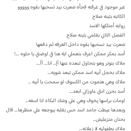
غير موجود في غرفته فجأه شعرت بيد تسحبها بقوه ووووو
الكاتبه بثينه صلاح
روايه أمتلكها الاسد
الفصل الثاني بقلمي بثينه صلاح
شعرت بيد تسحبها بقوه داخل الغرفه ثم دفعها
أسد بمكر ممكن اعرف بتعملي اية هنا في اوضتي يا حلوه ....!
ملاك بتوتر وهو بتحاول تبعده عنها آإ... انا.... آآ....
ملاك بخجل أبيه اسد ممكن تبعد شويه....
ملاك وهي ھتموت من الكسوف لو سمحت يا أبيه ...
أسد بحزن انتي عاوزاني ابعد....
اومات براسها پخوف وهي علي وشك البكاء انا اسفه...
وبعدها عيطت جامد اسد حس بقلبه بيوجعه علي منظرها.... قال
بحنان متزعليش...
ملاك بطفوليه لا زعلانه....