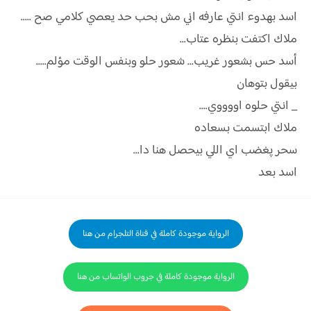
اسد بهدوء انتي عارفه اني مش بحب حد يعصي كلامي صح .....
ملاك اكتفت بنظره عتاب...
أسد حس بشعور غريب... شعور حلو وبنفس الوقت مؤلم.....
بيقول بتوهان
_ انتي حلوه اووووي....
ملاك ابتسمت بسعاده
سحر پغضب اي اللي بيحصل هنا دا...
اسد بعد
الرواية موجودة كاملة في قناة التلجرام من هنا
الرواية موجودة كاملة في جروب الواتساب من هنا