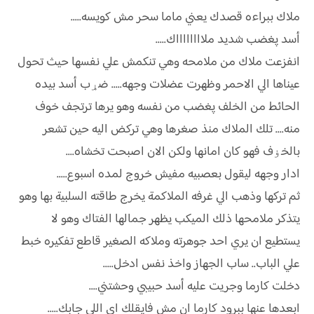
ملاك ببراءه قصدك يعني ماما سحر مش كويسه.....
أسد پغضب شديد ملااااااااك.....
انفزعت ملاك من ملامحه وهي تنكمش علي نفسها حيث تحول
عيناها الي الاحمر وظهرت عضلات وجهه..... ضړب أسد بيده
الحائط من الخلف پغضب من نفسه وهو يرها ترتجف خوف
منه.... تلك الملاك منذ صغرها وهي تركض اليه حين تشعر
بالخۏف فهو كان امانها ولكن الان اصبحت تخشاه....
ادار وجهه ليقول بعصبيه مفيش خروج لمده اسبوع.....
ثم تركها وذهب الي غرفه الملاكمة يخرج طاقته السلبية بها وهو
يتذكر ملامحها ذلك الميكب يظهر جمالها الفتاك وهو لا
يستطيع ان يري احد جوهرته وملاكه الصغير قاطع تفكيره خبط
علي الباب.. ساب الجهاز واخذ نفس ادخل.....
دخلت كارما وجريت عليه أسد حبيبي وحشتني....
ابعدها عنها ببرود كارما ان مش فايقلك اي اللي جابك.....