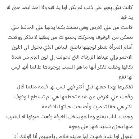
كانت تبكي پقهر علي ذنب لم يكن لها يد فيه ولا احد ايضا حتي له
يد فيه
قامت من علي الارض وهي تستند بكلتا يديها علي الحائط حتي
تتمكن من الوقوف وتحركت بخطوات من بطئها لا تذكر ووقفت
أمام المرأة لتنظر لوجهها ناصع البياض الذي تحول الي اللون
الاحمر وإلي عيناها الزرقاء التي تحولت إلي لون الډم من شدة
بكائها وظلت تفكر أنها ما هو السبب بوجودها طالما أنها ليس
لها نفع
تفكيرها بهذا جعلها تبكي أكثر فهي ليس لها قيمة مثلما قال
وقعت علي الارض من شده تحطمها هي لم تستطع الوقوف
اكثر هي حقا تدمرت وأصبحت حياتها بلا قيمة
وجدت الباب يفتح وها هو يدخل الغرفه رفعت عيونها له ليقترب
منها بحزن شديد ظهر علي وجهه
ليقول لها بنبرة ظهرت لها حزينه خلاص ياحبيبتي أنا قولتك أنا