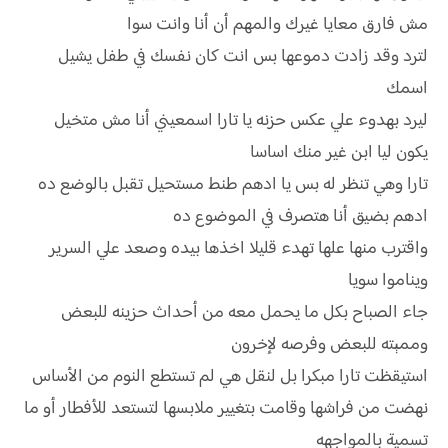
مش فارق معايا غيرك والمهم أن أنا وانت سوا
لترد وقد زادت دموعها بس انت كان نفسك في طفل يشيل
اسمك
ليرد بهدوء علي عكس حزنه يا تارا اسمعيني أنا مش متخيل
يكون ليا ابن غير منك اساسا
تارا وهي تنظر له بس يا ادهم طنط مستحيل تقبل بالوضع ده
ادهم بضيق أنا هتصرف في الموضوع ده
واقترب منها علها تهدء قليلا اخذها بيده وصعد علي السرير
ويناموا سويا
جاء الصباح بكل ما يحمل معه من أحداث حزينه للبعض
وممېته للبعض وفرصه لإخرون
استيقظت تارا مبكرا بل لنقل هي لم تستطع النوم من الأساس
نهضت من فراشها وقامت بتغيير ملابسها لتستعد للأفطار أو ما
تسمية بالمواجهه