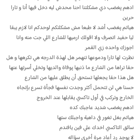
ادهم پغضب دي مشكلتنا احنا محدش ليه دخل فيها أنا و تارا
حرين
هياتم پغضب أشد لا طبعا مش مشكلتكم لوحدكم انا لازم يبقا
ليا حفيد اتصرف ولا اقولك ارميها للشارع اللي جت منه وانا
اجوزك واحده زي القمر
نظرت لها تارا ودموعها تنهمر هل لهذة الدرجه هي تكرهها و هل
حقا تراها من الشارع ما ذنبها پوفاة والديها وتخلي أسرتها عنها
هل هذا حقا يجعلها تستحق أن يطلق عليها من الشارع
حسنا هي لن تتحمل أكثر وجدت نفسها فجأة تسرع بإتجاه
الخارج وتركب في أول تاكسي يقابلها عند الخروج
ادهم پغضب شديد عاجبك كده
هياتم بغل تغور في داهية واجبلك ستها
سائق التاكسي اخدك علي فين يافندم
لا يوجد رد أعاد مرة أخري سؤاله