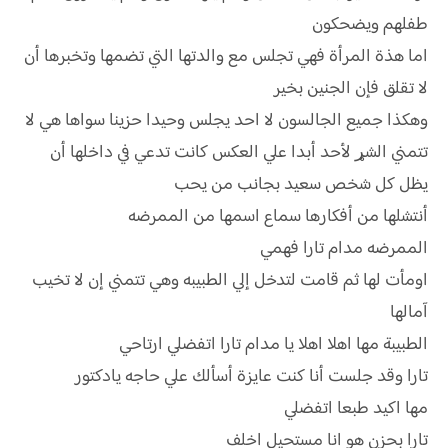
طفلهم ويضحكون
اما هذة المرأة فهي تجلس مع والدتها التي تضمها وتخبرها أن
لا تقلق فإن الجنين بخير
وهكذا جميع الجالسون لا احد يجلس وحيدا حزينا سواها هي لا
تتمني الشړ لأحد أبدا علي العكس كانت تدعي في داخلها أن
يظل كل شخص سعيد بجانب من يحب
أنتشلها من أفكارها سماع اسمها من الممرضه
الممرضه مدام تارا فهمي
اومأت لها ثم قامت لتدخل إلي الطبيبه وهي تتمني إن لا تخيب
آمالها
الطبيبة مها اهلا اهلا يا مدام تارا اتفضلي ارتاحي
تارا وقد جلست أنا كنت عايزة أسألك علي حاجه يادكتور
مها اكيد طبعا اتفضلي
تارا بحزن هو انا مستحيل اخلف