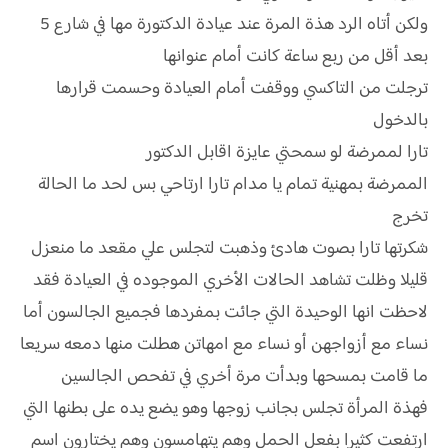
ولكن أتاه الرد هذة المرة عند عيادة الدكتورة مها في شارع 5
بعد أقل من ربع ساعة كانت أمام عنوانها
ترجلت من التاكسي ووقفت أمام العيادة وحسمت قرارها
بالدخول
تارا لممرضة لو سمحتي عايزة اقابل الدكتور
الممرضة بمهنية تمام يا مدام تارا ارتاحي بس لحد ما الحالة
تخرج
شكرتها تارا بصوت هادئ وذهبت لتجلس علي مقعد ما منعزل
قليلا وظلت تشاهد الحالات الأخري الموجوده في العيادة فقد
لاحظت انها الوحيدة التي جائت بمفردها فجميع الجالسون أما
نساء مع أزواجهن أو نساء مع امهاتن هطلت منها دمعه سريعا
ما قامت بمسحها وبدأت مرة أخري في تفحص الجالسين
فهذة المرأة تجلس بجانب زوجها وهو يضع يده على بطنها التي
ارتفعت كثيرا بفعل الحمل وهم يتهامسون وهم يختارون اسم