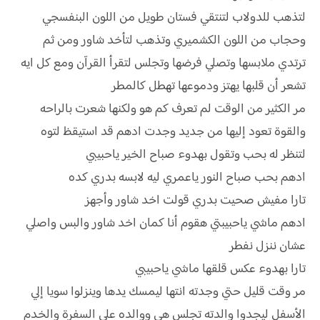
لتذهب للدولاب لتنتقي فستان طويل من اللون البنفسجي
وحجاب من اللون الكشميري وتذهب لتأخد شاور ومن ثم
ترتدي ملابسها وتصلي فرضها وتجلس لتقرأ القرآن ومع كل ايه
تشعر أن قلبها يهتز ودموعها تهطل كالمطر
مر الكثير من الوقت لم تعرف كم هو ولكنها شعرت بالراحه
والقوة تعود إليها من جديد وجدت ادهم قد استيقظ لتوه
لتنظر له بحب وتقول بهدوء صباح الخير ياحبيبي
ادهم بحب صباح النور ياعمري ليه لابسه بدري كده
تارا مفيش صحيت بدري قولت اخد شاور وأجهز
ادهم ماشي ياحبيبتي هقوم أنا كمان اخد شاور والبس واصلي
عشان ننزل نفطر
تارا بهدوء عكس قلقها ماشي ياحبيبي
مر وقت قليل حتي وجدته انتها ليمسك يدها وينزلوا سويا إلي
الأسفل ليجدوا والدته تجلس هي ووالده علي السفرة والخدم