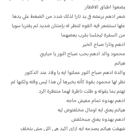
يضعوا اطباق الافطار
شعر ادهم برعشه في يد تارا لذلك شدد من الضغط علي يدها
علها تستشعر فيه القوه لتنظر له بإمتنان شديد ثم يقتربا سويا
من السفرة ليجلسا بقرب بعضهما
ادهم وتارا صباح الخير
محمود والد ادهم بحب صباح النور يا حبايبي
هياتم
والدة ادهم صباح النور عملتوا ايه يا ولاد عند الدكتور
نظر لها محمود بقوة كأنه يخبرها أن هذا ليس وقته ولكنها لم
تهتم بما يقوله و ظلت ناظرة لهما منتظرة الرد
ادهم بهدوء تمام مفيش حاجه
هياتم يعني ايه اومال مخلفتوش ليه
ادهم بهدوء يعني مبنخلفش
شهقت هياتم پصدمه ايه ازاي اكيد هي اللي مش بتخلف