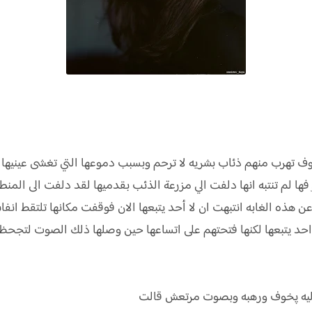
 تهرب منهم ذئاب بشريه لا ترحم وبسبب دموعها التي تغشى عينيها لا
ا لم تنتبه انها دلفت الي مزرعة الذئب بقدميها لقد دلفت الى المن
ن هذه الغابه انتبهت ان لا أحد يتبعها الان فوقفت مكانها تلتقط انفا
احد يتبعها لكنها فتحتهم على اتساعها حين وصلها ذلك الصوت لتجحظ
 اليه پخوف ورهبه وبصوت مرتعش قالت