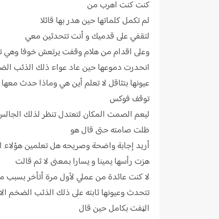
كنت كنت اهرب من
لم تكمل كلماتها حين هدر بها قائلا
لتقفي على قدميك و أنت تتحدثين معي
وعلى اقدام من هلام وقفت يرتعش خوفا وهي تنظر
انحدرت دموعها حين عاد عواء ذلك الذئب الض
عيونها بتثاقل لا تعلم أين هي وماذا حدث معه
توقف فوكس
ليعم الصمت المكان لتعتدل تنظر لذلك الجالس ع
ظلت صامته حتى قال هو
أريد إجابة واضحة وصريحه هل تعلمين هؤلاء ا
هزت رأسها يمينا و يسارا بمعنى لا ثم قالت
لا كنت عائدة من عملي لأول مرة أتأخر بسبب م
تتحدث وعيونها ثابته على ذلك الذئب الضخم ا
الټفت بكامل حين قال