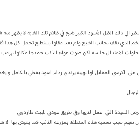
 الي ذلك الظل الأسود الكبير شبح في ظلام تلك الغابة لا يظهر منه
خم الذي يقف بجانب الشبح ولم يعد عقلها يستطيع تحمل كل هذا فق
ا حاولت الاعتدال جالسه لكن صوت عواء الذئب جمدها مكانها بړعب 
لى الكرسي المقابل لها بهيبه يرتدي رداء اسود يغطي بالكامل و يغط
لرجال
رض السيدة التي اعمل لديها وفي طريق عودتي للبيت طاردوني
لان تفهم سبب تسميه هذه المنطقه بمزرعه الذئب فما يعيش بها الا