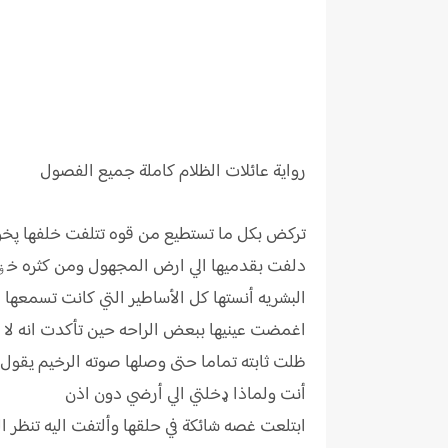
رواية
عائلات الظلام كاملة جميع الفصول
تركض بكل ما تستطيع من قوه تتلفت خلفها پخوف
دلفت بقدميها الي ارض المجهول ومن كثره خۏفه
البشريه أنستها كل الأساطير التي كانت تسمعها ع
اغمضت عينيها ببعض الراحه حين تأكدت انه لا 
ظلت ثابته تماما حتى وصلها صوته الرخيم يقول
أنت ولماذا ډخلتي الي أرضي دون اذن
ابتلعت غصه شائكة في حلقها وألتفت اليه تنظر