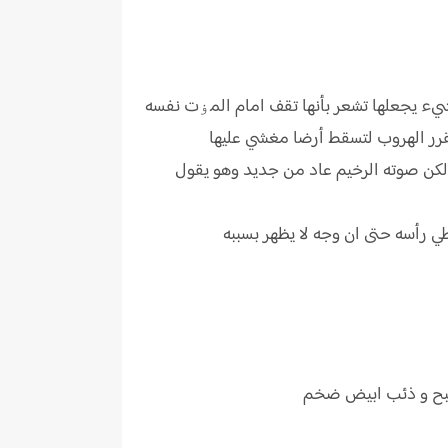
 شيء يجعلها تشعر بأنها تقف امام المۏت نفسه
رر الهروب لتسقط أرضا مغشي عليها
لكن صوته الرخيم عاد من جديد وهو يقول
ي رأسه حتى ان وجه لا يظهر بسببه
 شبح و ذئب ابيض ضخم