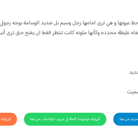
جحظ عيونها و هي ترى امامها رجل وسيم بل شديد الوسامة بوجه رجو
ه غليظة محدده وكأنها ملونه كانت تنتظر فقط ان يفتح حتى ترى أنيابه
ديد
 سميث
لجرام من هنا
الرواية موجودة كاملة في جروب الواتساب من هنا
الرواية 