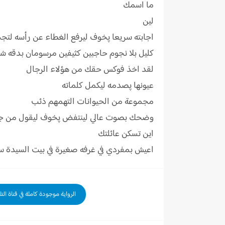
ما اسمك
لين
اجابته سريعا پخوف ليرفع الغطاء عن رأسه لت
كليل بلا نجوم حاجبين كثيفين مرسومان بدقه شفا
لقد اخذ فوكس حقك من هؤلاء الرجال
عيونها پصدمه ليكمل كلماته
مجموعة من الحيوانات التهمهم ذئب
وضحك بصوت عالي لينتفض پخوف ليقول من ج
اين تسكن عائلتك
اعيش بمفردي في غرفه صغيرة في بيت السيدة
الرواية موجودة كاملة في قناة الت