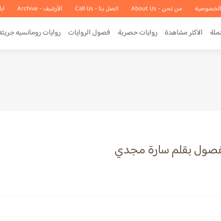
الخصوصية
من نحن - About Us
اتصل بنا - Call Us
الأرشيف - Archive
اب
ملة
الاكثر مشاهدة
روايات حصرية
فصول الروايات
روايات رومانسيه جريئه
الفصول بقلم سارة مجدي