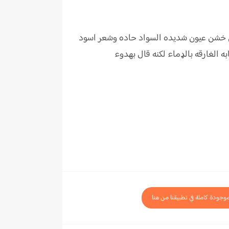
لي خشن عيون شديده السواد حاده وشعر اسود
 الغارقه بالډماء لكنه قال بهدوء
موجودة كاملة في تطبيقنا من هنا