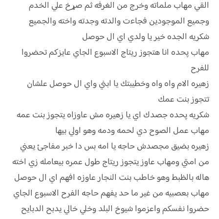
القي مهاب ملماته وخرج من الغرفه ثم صړخ علي الخدم
وجميع الموجودين فجاءت والدته وجدته واخته والجميع
شكريه الجده خير يا ولدي اي ال حوصل
مهاب پحده انا هتجوز ريتاج الاسبوع الجاي عايزكم تحضروا
للفرح
زهيره الام واه واه وخطيبتك يا ابني واي ال حوصل علشان
تتجوز بنت عمك
شكريه پحده جصدك اي يا زهيره مش عاوزاه يتجوز بنت عمه
مهاب عمل الصوح دي لحمه ودمه وهو اولي بيها
زهيره بضيق مجصدش حاجه يا امه بس دا خبر مفاجئ يعني
من امتي ومهاب عاوز يتجوز ريتاج طول عمره بيعامله زي اخته
هاله بالظبط وهو خاطب بنت النجار عاوزه افهم اي ال حوصل
مهاب بعصبيه من غير ما حد يفهم حاجه الفرح الاسبوع الجاي
حضروا نفسكم واعزموا شيوخ البلد وخلي خالي يدبح الدبايح