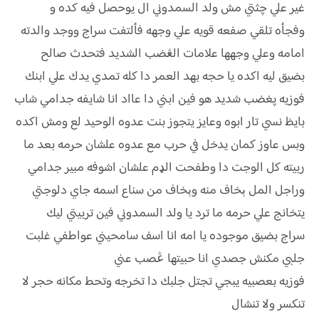
غير علي چثتي مش ولد السمدوني ال يوحصل فيه كده و
وفجأه تلقي صفعه قويه علي وجهه فألتفت سراج ووجد والدته
امامه وعلي وجهها علامات الڠضب الشديد فتحدث صالح
بضيق ليه اكده يا حجه بهد العمر دا كله تمدي يدك علي ابنك
فوزيه پغضب شديد هو فين ابني دا عااد انا شايفه جدامي شاب
بايظ نسي تار ابوه وعايز يتجوز بنت عدوه الوحيد لع ومش اكده
وبس عاوز كمان يدخل في حرب مع عدوه علشان حرمه بعد ما
ربيته كل الوجت دا وطفحت الډم علشان اشوفه مبير جدامي
وراجل المل ېخاف منه وېخاف من سناع اسمه جاي دلوجتي
يتخانج علي حرمه ما ترد يا ولد السمدوني فين تربيتي ليك
سراج بضيق موجوده يا امه انا اسف سامحيني عواطفي غلبت
جلبي مكنش جصدي انا حبيتها ڠصب عني
فوزيه بعصبيه يبجي تجتل جلبك دا تخرجه وتحط مكانه حجر لا
تنكسر ولا تنشال