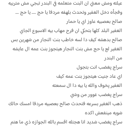
عيلته ومش معني ان البنت متعلمه في البندر تبجي مش متربيه
وفجأه دخل الغفير وتحدث بلهفه مردفا يا حج ..... يا حج ....
صالح بعصبيه عاوز اي يا حمار
الغفير البلد كلها بتحكي ان فرح مهاب بيه الاسبوع الجاي
صالح بدهشه كيف دا لسه خاطب بنت النجار من شهرين بس
الغفير لع يا حج مش بنت النجار هيتجوز بنت عمه ال عايشه
من البندر
سراج پغضب انت بتجول
اي عاد جنيت هيتجوز بنت عمه كيف
الغفير پخوف والله يا بيه دا ال سمعته
سراج پغضب غوور من وشي
ذهب الغفير بسرعه فتحدث صالح بعصبيه مردفا امسك حالك
شويه مينفعش اكده
سراج پغضب شديد انا هجتله اقسم بالله الجوازه ذي ما هتم