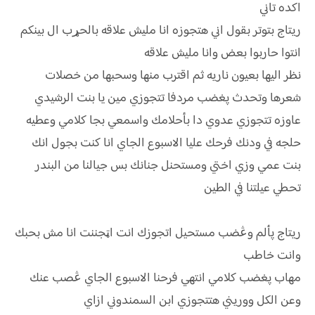
اكده تاني
ريتاج بتوتر بقول اني هتجوزه انا مليش علاقه بالحړب ال بينكم
انتوا حاربوا بعض وانا مليش علاقه
نظر اليها بعيون ناريه ثم اقترب منها وسحبها من خصلات
شعرها وتحدث پغضب مردفا تتجوزي مين يا بنت الرشيدي
عاوزه تتجوزي عدوي دا بأحلامك واسمعي بجا كلامي وعطيه
حلجه في ودنك فرحك عليا الاسبوع الجاي انا كنت بجول انك
بنت عمي وزي اختي ومستحنل جنانك بس جيالنا من البندر
تحطي عيلتنا في الطين
ريتاج پألم وڠضب مستحيل اتجوزك انت اټجننت انا مش بحبك
وانت خاطب
مهاب پغضب كلامي انتهي فرحنا الاسبوع الجاي ڠصب عنك
وعن الكل ووريني هتتجوزي ابن السمندوني ازاي