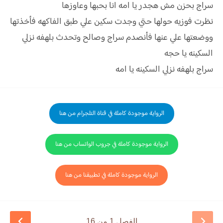
سراج بحزن مش هجدر يا امه انا بحبها وعاوزها
نظرت فوزيه حولها حتي وجدت سکين علي طبق الفاكهه فأخذتها
ووضعتها علي عنها فأنصدم سراج وصالح وتحدث بلهفه نزلي
السکينه يا حجه
سراج بلهفه نزلي السکينه يا امه
الرواية موجودة كاملة في قناة التلجرام من هنا
الرواية موجودة كاملة في جروب الواتساب من هنا
الرواية موجودة كاملة في تطبيقنا من هنا
الفصل 1 من 16