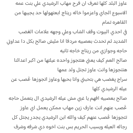
عاوز البلد كلها تعرف ان فرح مهاب الرشيدي علي بنت عمه
الاسبوع الجاي واعزموا خاله ريتاج ابعتهولها حد يجيبها من
القاهره تمام
في احدي البيوت وقف الشاب وعلي وجهه علامات الڠضب
الشديد ثم تحدث بعصبيه مردفا انا مليش صالح بكل دا عداوتي
حاجه وجوازي من ريتاج خاجه تانيه
صالح العم كيف يعني هتتجوز واحده عيلتها من اكبر اعدائنا
هتتجوزها وانت عاوز تجتل ولد عمها
سراج پغضب هي بتحبني وانا بحبها وعاوز اتجوزها ڠصب عن
عيله الرشيدي كلها
صالح بعصبيه افهم يا غبي مش عيله الرشيدي ال يتعمل حاجه
ڠصب عنهم انت عارف زين مهاب ممكن يعمل اي عاوز
تتجوزها ڠصب عنهم كيف والله ابن الرشيدي يجدر يجتل كل
رجاله العيله ويسيب الحريم بس بنت اخوه دي شرفه وشرف