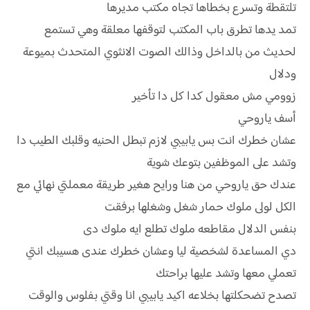
تلتقطة وتسرع بخطاها تجاه مكتب مديرها
تمد يدها تطرق باب المكتب لتوقفها معلقة وهي تستمع
لحديث من بالداخل وذالك الصوت الانثوي المتحدث بميوعة
ودلال
زوومي مش معقول كدا كل دا تأخير
أسف ياروحي
عشان خطرك انت بس يابيبي لازم تبطل الحنيه وقلبك الطيب دا
وتشد على الموظفين بتوعك شوية
عندك حق ياروحي من هنا ورايح هغير طريقة معملتي نهائي مع
الكل لولى ملوك حمار شغل وشغلها برفقت
بنفس الدلال مقاطعه ملوك تطلع ايه ملوك دى
دي المساعدة لشخصية ليا وعشان خطرك عندى هسيبك انتي
تعملي معها وتشد عليها براحتك
تصدح تضحكلتها بخلاعه اكيد يابيبي انا وقتي بفلوس والوقت