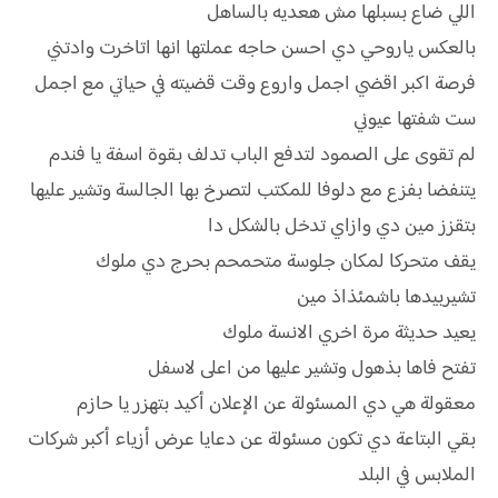
اللي ضاع بسبلها مش هعديه بالساهل
بالعكس ياروحي دي احسن حاجه عملتها انها اتاخرت وادتني
فرصة اكبر اقضي اجمل واروع وقت قضيته في حياتي مع اجمل
ست شفتها عيوني
لم تقوى على الصمود لتدفع الباب تدلف بقوة اسفة يا فندم
يتنفضا بفزع مع دلوفا للمكتب لتصرخ بها الجالسة وتشير عليها
بتقزز مين دي وازاي تدخل بالشكل دا
يقف متحركا لمكان جلوسة متحمحم بحرج دي ملوك
تشيربيدها باشمئذاذ مين
يعيد حديثة مرة اخري الانسة ملوك
تفتح فاها بذهول وتشير عليها من اعلى لاسفل
معقولة هي دي المسئولة عن الإعلان أكيد بتهزر يا حازم
بقي البتاعة دي تكون مسئولة عن دعايا عرض أزياء أكبر شركات
الملابس في البلد