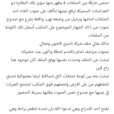
تجلس غارقة بين الملفات لا يظهر منها سوى تلك النظارة ذو
العداسات السميكة ترفع عينيها تتأفف على صوت القاء احد
الملفات امامها ورحيل من وضعه تهب واقفة بفزع مع صدوح
صوت من ذاك الجهاز الموضوع على المكتب أسفل تلك الكومة
من الملفات
مالك هاتي ملف شركة نانسي فاشون وتعالي
بصوت مرتجف تمام يافندم لحظة واكون عند حضرتك
تبحث عن الملف وتحدث نفسها بهلع الملف كان موجود هنا
راح فين
تبحث عنه بين كومة لملفات التي تتساقط ارضا بعشوائية تنحني
تلتقطهم من على الارض وتضعهم فوق المكتب تتجمع العبرات
في عينيها مع صدوح نفس الصوت يطلبها بسرعة الحضور
تفتح احد الادراج وهي تدعوا الله بان تجده لتظفر براحة وهي