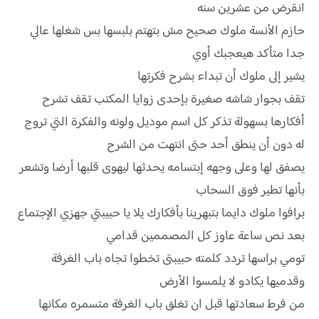
انقرض من عشرين سنه
حازم الأنسة ملوك صحيح مش بتهتم بلبسها بس شغلها عالي
جدا متأكد هيعجبك أوي
يشير إلى ملوك أن تبداء بشرح فكرتها
تقف بجوار شاشه صغيرة بإحدى زوايا المكتب تقف تشرح
أفكارها بسهولة تذكر كل اسم موديل ولونه والفكرة التي تروج
له دون أن ينطق أحد حتى انتهت من الشرح
يصفق لها وعلى وجهه إبتسامه يحدثها ليهوى قلبها أرضا وتشعر
بأنها تطير فوق السحاب
برافوا ملوك دايما بتبهرينا بأفكارك يلا يا حبيبتي جهزي الإجتماع
بعد نص ساعة عاوز كل المصممين قدامي
تومي براسها تردد كلمته حبيبتى تخطوا تجاه باب الغرفة
وقدميها يكادو لا يلمسوا الأرض
من فرط سعادتها قبل ان تغلق باب الغرفة متسمره مكانها