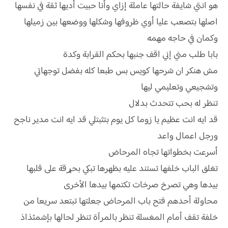
هو انتي شايفة حالتها عاملة إزاي وأنا حبيت أديها ثقة في نفسها
اصلها بتصعب عليا أوي ظروفها وشكلها ووضعها بين زميلها
وكمان في حاجه مهمه
بابا طلب مني إني اقف جنبها بحكم القرابة وكدة
مش هنكر ان شرحها كويس بس طبعا كله بفضل توجهاتي
وتشجيعي وتعليمي ليها
تنظر له بحب تتحدث بدلال
قد ايه انت عظيم يا زوما كل يوم بتثبتلي قد ايه انت مدير ناجح
ورجل اعمال واعد
أسرعت بخطواتها تجاه المرحاض
تغلق الباب خلفها تستند عليه بظهرها تبكي بحړقة على قلبها
بيدها وهي تصرخ صرخات تكتمها بيدها الأخرى
محاولة أحدهم فتح باب المرحاض جعلتها تبتعد سريعا من
خلفة تقف أمام المغسلة تنظر بالمرآة تنظر لحالها بإشمئذاذ