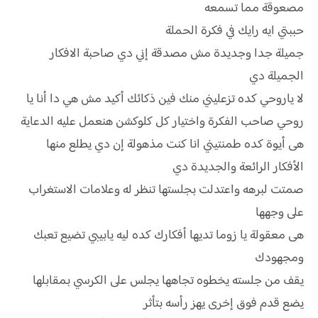
مصعوقة مما تسمعه
حببتي ايه رايك في فكرة الحملة
جميلة جدا وجديدة مش مصدقة إني دي صاحبة الافكار
الجميلة دي
لا ياروحي كده تزعليني منك فين ذكائك أكيد مش هي دا أنا يا
روحي صاحب الفكرة واختيار كل كلوكشن هنعمل عليه الدعاية
هى أيوة كده طمنتيني انا كنت مذهولة إن دي يطلع منها
الأفكار الرائعة والجديدة دي
صمتت لبرهه واعتدلت بجلستها تنظر له وعلامات الاستغراب
على وجهها
هى معقولة يا زوما تديها أفكارك كده ليه يابيبي تضيع تعبك
ومجهودك
يقف من جلسته يخطوه تجاهها يجلس على الكرسي بمقابلها
يضع قدم فوق إخرى يهز رأسه بتأثر