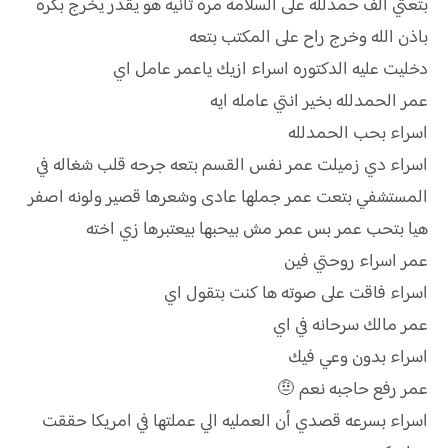
بتعتي الف حمدلله على السلامة مره تانيه هو يقدر يخرج بكره
باذن الله وخرج راح على المكتب بتعه
دخليت عليه الدكتوره اسراء ازيك ياعمر عامل اي
عمر الحمدلله بخير انتي عامله ايه
اسراء بحب الحمدلله
اسراء دي زميلت عمر نفس القسم بتعه جرحه قلب شغاله في
المستشفي بتعت عمر جملها عادى وشعرها قصير ولونه اصفر
هيا بتحب عمر بس عمر مش بيحبها بيعتبرها زي اخته
عمر اسراء روحتي فين
اسراء فاقت على صوته ها كنت بتقول اي
عمر مالك سرحانه في اي
اسراء بدون وعي فيك
عمر رفع حاجبه نعم 🤨
اسراء بسرعه قصدي أن العمليه الي عملتها في امريكا حققت