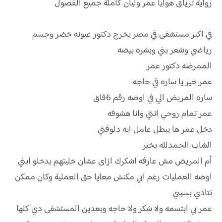
رواية
ترياق هوايا عمر وليان كاملة جميع الفصول
في اكبر مستشفى في مصر يخرج دكتور عيونه خضر وجسم
رياضي وشعر بني وبشره بيضه
الممرضه دكتور عمر
عمر خير يا ساره في حاجه
ساره المريض الي في اوضه رقم 6فاق
عمر تمام روحي انتي وانا هشوفه
دخل عمر ها يبطل عامل ايه دلوقتي
الشاب الحمدلله بخير
أم المريض مش عارفه اشكرك ازاى عشان خليتهم يدخلو ابني
اوضه العمليات رغم اني مكنش معايا حق العملية وكان ممكن
تتاذي بسببي
عمر بي ابتسمه ولا شكر ولا حاجه وبعدين المستشفى دي كلها