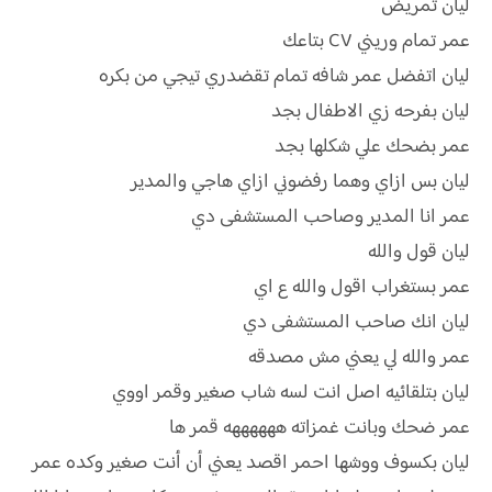
ليان تمريض
عمر تمام وريني CV بتاعك
ليان اتفضل عمر شافه تمام تقضدري تيجي من بكره
ليان بفرحه زي الاطفال بجد
عمر بضحك علي شكلها بجد
ليان بس ازاي وهما رفضوني ازاي هاجي والمدير
عمر انا المدير وصاحب المستشفى دي
ليان قول والله
عمر بستغراب اقول والله ع اي
ليان انك صاحب المستشفى دي
عمر والله لي يعني مش مصدقه
ليان بتلقائيه اصل انت لسه شاب صغير وقمر اووي
عمر ضحك وبانت غمزاته ههههههه قمر ها
ليان بكسوف ووشها احمر اقصد يعني أن أنت صغير وكده عمر