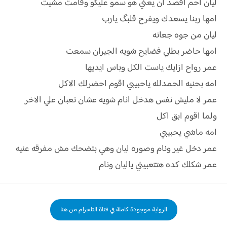
ليان احم اقصد ان يعني هو سمو عليكو وقامت مشيت
امها ربنا يسعدك ويفرح قلبگ يارب
ليان من جوه جعانه
امها حاضر بطلي فضايح شويه الجيران سمعت
عمر رواح ازايك ياست الكل وباس ايديها
امه بحنيه الحمدلله ياحبيبي اقوم احضرلك الاكل
عمر لا مليش نفس هدخل انام شويه عشان تعبان علي الاخر
ولما اقوم ابق اكل
امه ماشي يحبيبي
عمر دخل غير ونام وصوره ليان وهي بتضحك مش مفرقه عنيه
عمر شكلك كده هتتعبيني ياليان ونام
الرواية موجودة كاملة في قناة التلجرام من هنا