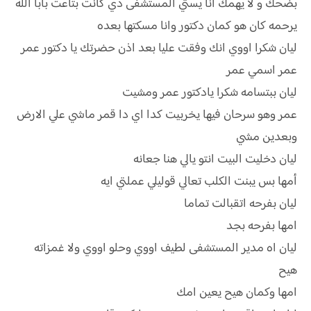
بضحك و لا يهمك انا يستي المستشفى دي كانت بتاعت بابا الله
يرحمه كان هو كمان دكتور وانا مسكتها بعده
ليان شكرا اووي انك وفقت عليا بعد اذن حضرتك يا دكتور عمر
عمر اسمي عمر
ليان ببتسامه شكرا يادكتور عمر ومشيت
عمر وهو سرحان فيها يخربيت كدا اي دا قمر ماشي علي الارض
وبعدين مشي
ليان دخليت البيت انتو يالي هنا جعانه
أمها بس يبنت الكلب تعالي قوليلي عملتي ايه
ليان بفرحه اتقبالت تماما
امها بفرحه بجد
ليان اه مدير المستشفى لطيف اووي وحلو اووي ولا غمزاته
هيح
امها وكمان هيح يعين امك