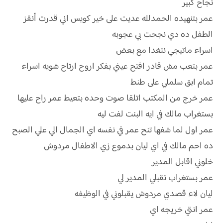
نجاح كبير
عمر بتنهيده الحمدلله عديت على خير كويس اني قدرت أنقز
الطفل ده دي نجحت بي عجوبه
اسراء ماتيجي نتغدا مع بعض
عمر بتعب مش قادر افتح عيني بفكر اروح ارتاح شويه اسراء
تمام ابق سلملي على طنط
عمر خرج من المكتب اتلقا صوت وحده بتعيط عمر راح عليها
بستغراب مالك في ايه البنت لفت ليه
عمر اول لما شفها تنح عمر في نفسه اي الجمال الي علي الصبح
ده احم مالك في اي ليان بدموع زي الاطفال مردوش
خلوني اقابل المدير
عمر بستغراب تقبلي المدير لي
ليان لاء قصدي مردوش يقبلوني في الوظيفه
عمر انتي خريجه اي