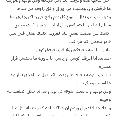
اختى سألتها عنك وعرفت انك مش مرتبطه ومن يومها وصورتك
ما فرقتش بالى ومشيت مره وراكى وانتى راجعه من عندها
وعرفت بيتك و بقالى اسبوع كل يوم رايح جى وراكى وبقيتى انتى
شغلى الشاغل ما بتفرقيش بالى لا ليل ولا نهار وكنت محرج
اكلمك بس صعبت نفسي عليا فقررت اكلمك عشان قلبى مش
قادر يتحمل اكتر من كده
انابس انا لسه معرفكش ولا انت تعرفنى كويس
حساملا انا اعرفك كويس اوى بس انا عاوزك ما تخديش قرار
متسرع
فلو تدينا فرصه نتعرف على بعض اكتر قبل ما تاخدى قرار يبقى
دا اسعد يوم فى حياتى
ومن يومها وانا بقيت اشوفه كل يوم وحبه ليا خلانى اتعلقت بيه
وحبيته
وفعلا جه اتقدم لى ورغم ان عائلة والده كانت عائله اقل منا