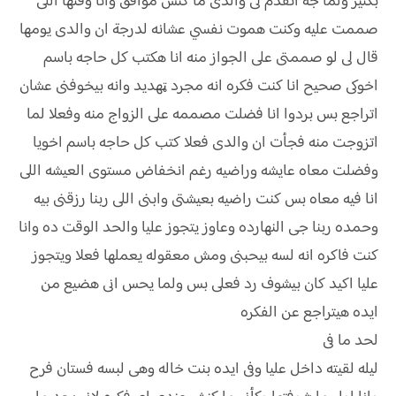
بكتير ولما جه اتقدم لى والدى ما كنش موافق وانا وقتها اللى
صممت عليه وكنت ھموت نفسي عشانه لدرجة ان والدى يومها
قال لى لو صممتى على الجواز منه انا هكتب كل حاجه باسم
اخوكى صحيح انا كنت فكره انه مجرد ټهديد وانه بيخوفنى عشان
اتراجع بس بردوا انا فضلت مصممه على الزواج منه وفعلا لما
اتزوجت منه فجأت ان والدى فعلا كتب كل حاجه باسم اخويا
وفضلت معاه عايشه وراضيه رغم انخفاض مستوى العيشه اللى
انا فيه معاه بس كنت راضيه بعيشتى وابنى اللى ربنا رزقنى بيه
وحمده ربنا جى النهارده وعاوز يتجوز عليا والحد الوقت ده وانا
كنت فاكره انه لسه بيحبنى ومش معقوله يعملها فعلا ويتجوز
عليا اكيد كان بيشوف رد فعلى بس ولما يحس انى هضيع من
ايده هيتراجع عن الفكره
لحد ما فى
ليله لقيته داخل عليا وفى ايده بنت خاله وهى لبسه فستان فرح