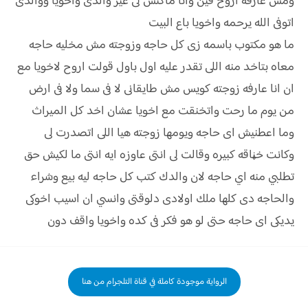
ومش عارفه اروح فين وانا ماكنش لى غير والدى واخويا ووالدى
اتوفى الله يرحمه واخويا باع البيت
ما هو مكتوب باسمه زى كل حاجه وزوجته مش مخليه حاجه
معاه بتاخد منه اللى تقدر عليه اول باول قولت اروح لاخويا مع
ان انا عارفه زوجته كويس مش طايقانى لا فى سما ولا فى ارض
من يوم ما رحت واتخنقت مع اخويا عشان اخد كل الميراث
وما اعطنيش اى حاجه ويومها زوجته هيا اللى اتصدرت لى
وكانت خڼاقه كبيره وقالت لى انتى عاوزه ايه انتى ما لكيش حق
تطلبي منه اي حاجه لان والدك كتب كل حاجه ليه بيع وشراء
والحاجه دى كلها ملك اولادى دلوقتى وانسي ان اسيب اخوكى
يديكى اى حاجه حتى لو هو فكر فى كده واخويا واقف دون
الرواية موجودة كاملة في قناة التلجرام من هنا