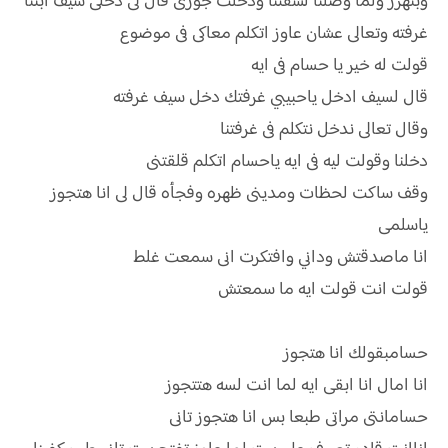
وبنهزر ولما وصلنا لشقتنا ودخلت جوزى قال لى دخلى سيف ابننا
غرفته وتعالى عشان عاوز اتكلم معاكى فى موضوع
قولت له خير يا حسام فى ايه
قال لسيف ادخل ياحبيبي غرفتك دخل سيف غرفته
وقال تعالى ندخل نتكلم فى غرفتنا
دخلنا وقولت ليه فى ايه ياحسام اتكلم قلقتنى
وقف ساكت لحظات ومدينى ظهره وفجأه قال لى انا هتجوز
ياسلمى
انا ماصدقتش وداني وافتكرت انى سمعت غلط
قولت انت قولت ايه ما سمعتش
حسامبقولك انا هتجوز
انا امال انا ابقى ايه لما انت لسه هتتجوز
حسامانتى مراتى طبعا بس انا هتجوز تانى