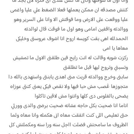
وانا اول ما شوفتها وكأنى ما كنش عندى اى فكره لانى بجد ما
كنتش مصدقه ان ممكن يعملها فعلا الضغط علي عليا واغمى
عليا ووقعت على الارض وما فوقتش الا وانا على السرير وهو
ووالدته واقفين امامى وهو اول ما فوقت قال لوالدته
الحمدلله اهى بقت كويسه اروح انا اشوف عروستى وخليكى
معاها يا امى
ركزت شويه وقالت له انت رايح فين طلقنى الاول ما تمشيش
وتسبني وتروح ليها قبل ما تطلقنى
سابنى وخرج ووالدته قربت منى اهدى يابنتى واستهدى بالله دا
متجوزها ڠصب مش حبا فيها ولا نقص فيكى يعنى كنتى عوزاه
يضحى بالفلوس دى كلها وانتوا مش لاقين تاكلوا
اناما انا ضحيت بكل حاجه عشانه ضحيت برضى والدى وورثي
حتى تعليمى اللى كنت اتفقت معاه انى هكمله وانا معاه ولما
الظروف ما سامحتش فضلت ااجل سنه ورا سنه ومكملتش كل