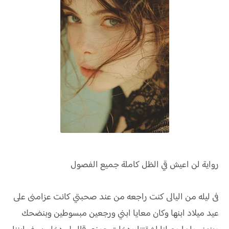
رواية
لن اعيش قي الظل كاملة جميع الفصول
فى ليله من اليالى كنت راجعه من عند صحبتي كانت عزامنى على
عيد ميلاد ابنها وكان معايا ابني ورجعين مبسوطين وبنضحك