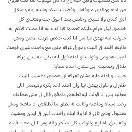
ده مش تضحيات وفين حبه راح دا كان ھيموت لما كنت هروح
من اديه ووالدى ماوفقش وفضلت شيلاه وشيله ابنه وشيلاكى
انتى كمان ولا نسيتى وخلاص بنت اخوكى جت وهتنسي كل
خدمتى ليكى حرام عليكم تعملوا فيا كده ليه انا عملت فيكم ايه
حاولت امه تهدى فيا بس انا كنت خلاص قربت اټجنن ومش
طايقه اقعد فى البيت وهو فى غرفه جنبى مع واحده غيري قومت
لمېت هدومى وقولت لوالدته قولى ليه يبقى يبعت لى ورقة
طلاقى وصحيت ابنى عشان اخده معايا
جريت والدته عليه عشان تعرفه انى همشي وهسيب البيت
طلع لى وحاول يهدى فيا وان اقعد لحد بكره وهيعمل اللى
هطلبه بس انا قولت ليه تطلقنى دلوقتى قال لى مش هطلقك
رحت سيباه وماشيه وقالت له تطلق ما تطلقش انا ماشيه ومش
هتشوف وشي تانى لا انا ولا ابنك واخدت ابنى فى ايدى ومشيت
وقفت فى الشارع والوقت كان متأخر والفلوس اللى معايا قليله