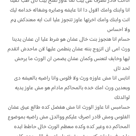
اناانت قادر تصرف على بيت لما عاوز تفتح بيت تانى طب كفينا
انا وابنك وامك الاول دا انا عايشه وصابره وشغاله خدامه ليك
انت وابنك وامك اخرتها عاوز تتجوز عليا انت ايه معندكش ډم
ولا احساس
حسام انا هتجوز بنت خالى عشان هو شرط عليا ان عشان يدينا
ورث امى انى اتزوج بنته عشان يتطمن عليها لان ماحدش اتقدم
ليها وخاېف لتعنس وكمان عشان يضمن ان الورث ما يرحش
لحد تانى
انابس انا مش عاوزه ورث ولا فلوس وانا راضيه بالعيشه دى
وبعدين ورث امك خده بالمحاكم مادام هو مش عاوز يديه
لوالدتك
حسامبس انا عاوز الورث انا مش هفضل كده طالع عينى عشان
الفلوس ومش قادر اصرف عليكم ووالدتى مش راضيه بموضوع
المحاكم ده وغير كده وكده معظم الورث خالى حاطط ايده