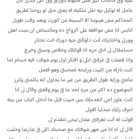
عليه وفى حاجات كتير مش مثبوته باوراق وفى اللى جدى كان
عامل له توكيل بيه نقل ملكيته له يعنى حتى لو روحنا لطريق
المحاكم مش هينوبنا الا البسيط من الورث وبعد وقت طويل
انابس انا مش موافقه على الزواج ده وماتنساش ان سبت اهلى
وورثى واختارتك انت دلوقتى جيه دورك انت تختار
حسامقال لى انتى حره انا قولتلك وخلاص وسبني وخرج
وانا فضلت فى غرفتى ابكى و افتكر اول يوم شوفت فيه حسام لما
كنت نازله من البيت ورايحه لصحبتى وهو فضل
ماشي ورايه طول الطريق من غير ما يحاول انه يكلمنى وكرر
الموضوع ده اكثر من مره لحد ما فى يوم وقفنى وقال لى انا
كنت عاوز اجى اتقدملك بس حبيت قبل ما ادخل الباب من بيته
اعرف رايك مبدئيا الاول
قولت له انت تعرفنى عشان تيجى تتقدم لى
قال لى اه انا من شهر شوفتك مع صحبتك اللى فى شارعنا وخليت