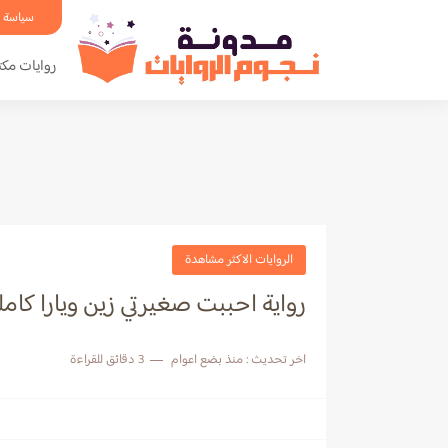
سياسة 
روايات مكت
الروايات الاكثر مشاهدة
رواية احببت صغيرتي زين ويارا كام
اخر تحديث :
منذ بضع اعوام
3 دقائق للقراءة