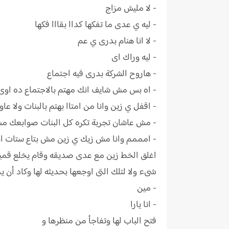
- لا مليش مزاج
- ليه ي عدى ما تفكها كداا بقااا فكها
- لا انا هنام بدرى ي عم
- ليه وراك اى
- هاروح الشركة بدرى فيه اجتماع
- اه بس مش شايف انك مهتم بالاجتماع ده اوى
- اقفل ي زين وانا من امتاا بهتم بالبنات ولا عا
- مش عاشان تجربة تكره كل البنات صوابعك م
- امممم وانا مش زيك ي زين مش بتاع ستات ا
اغلق الخط زين مع عدى صديقه وقام يخلع قميص
شىء ولا لتلك التى اوجعها بحديثه لها وكاد أن
- مين
- انا يارا
فتح الباب لها وتفاجأ من منظرها و