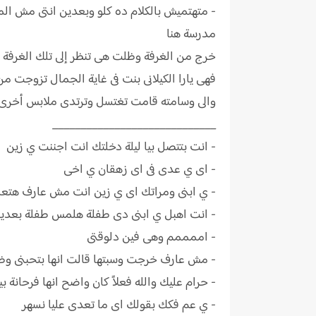
- متهتميش بالكلام ده كلو وبعدين انتى مش ال
مدرسة هنا
خرج من الغرفة وظلت هى تنظر إلى تلك الغرفة وت
فهى يارا الكيلانى بنت فى غاية الجمال تزوجت من 
والى وسامته قامت تغتسل وترتدى ملابس أخرى
_____________________________
- انت بتتصل بيا ليلة دخلتك انت اجننت ي زين
- اى ي عدى فى اى زهقان ي اخى
- ي ابنى ومراتك اى ي زين انت مش عارف هتعم
- انت اهبل ي ابنى دى طفلة هلمس طفلة بعدين
- اممممم وهى فين دلوقتى
- مش عارف خرجت وسبتها قالت انها بتحبنى و
- حرام عليك والله فعلاً كان واضح انها فرحانة 
- ي عم فكك بقولك اى ما تعدى عليا نسهر