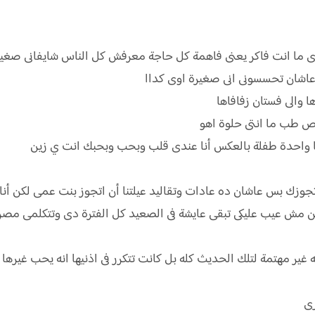
ى ما انت فاكر يعنى فاهمة كل حاجة معرفش كل الناس شايفانى صغيرة 
ها والى فستان زفافاها
ص طب ما انتى حلوة اهو
أنا واحدة طفلة بالعكس أنا عندى قلب وبحب وبحبك انت ي زين
ين مش عيب عليكى تبقى عايشة فى الصعيد كل الفترة دى وتتكلمى مصر
 غير مهتمة لتلك الحديث كله بل كانت تتكرر فى اذنيها انه يحب غيرها
رى