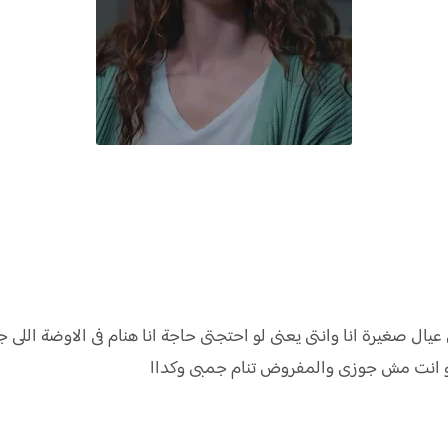
 صغيرة انا وانتى يعنى لو احتجتى حاجة انا هنام فى الاوضة اللى 
 هو انت مش جوزى والمفروض تنام جمبى وكداا