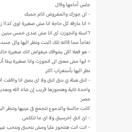
جلس أمامها وقال
- انى جوزك والمفروض انام جمبك
= انا عارفة كل حاجة انا مش صغيرة اوى كداا ز
١٦سنة واتجوزت اى انا مش عندى خمس سنين عاشان تحسسونى انى صغيرة اوى كداا
تفاجأ مما قالته تلك البنت ونظر اليها والى جسد
- هو فعلا اللى يشوفك ميقولش انك صغيرة خال
= ايوا مش معنى انى اتجوزت وانا صغيرة يبقا 
نظر اليها بأستغراب اكثر
واحدة تانية وهتجوزها قريب إن شاء الله وبعد
مصر
كانت جالسة والدموع تتجمع فى عينيها وتنظر اليه
- اى انتى اخرسيتى ولا اى ما تتكلمى
- انت انت هتتجوز عليا ومش بتحبنى وبتحب غي