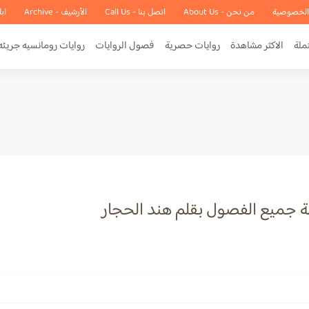
الخصوصية
من نحن - About Us
اتصل بنا - Call Us
الأرشيف - Archive
اب
ملة
الاكثر مشاهدة
روايات حصرية
فصول الروايات
روايات رومانسيه جريئه
لة جميع الفصول بقلم هند الحجار