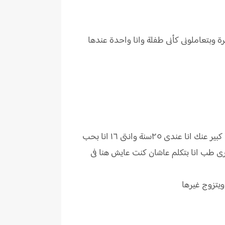
وبتعاملونى كأنى طفلة وانا واحدة عندها
- انتى هبلة ي بنتى انتى ولا اى بصى انا وافقت اتجوزك بس عاشان ده عادات وتقاليد عيلتنا أن اتجوز بنت عمى لكن أنا كبير عنك انا عندى ٢٥سنة وانتى ١٦ انا بحب
ى طب انا بتكلم عاشان كنت عايش هنا فى
 ويتزوج غيرها