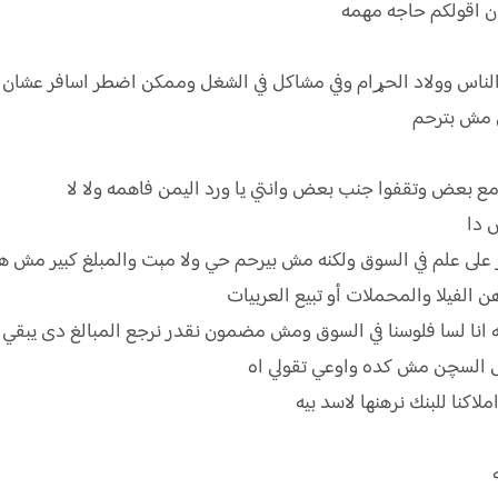
ن اقولكم حاجه مهمه
لناس وولاد الحړام وفي مشاكل في الشغل وممكن اضطر اسافر عشان
 مش بترحم
 بعض وتقفوا جنب بعض وانتي يا ورد اليمن فاهمه ولا لا
 دا
لى علم في السوق ولكنه مش بيرحم حي ولا مېت والمبلغ كبير مش هنقدر ن
هن الفيلا والمحملات أو تبيع العربيات
ا لسا فلوسنا في السوق ومش مضمون نقدر نرجع المبالغ دى يبقي خس
ل السچن مش كده واوعي تقولي اه
كنا للبنك نرهنها لاسد بيه