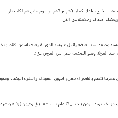
٩شهور ٩شهور ويوم يبقي فيها كلام تاني
 ويفضله أصدقه وحكمته عن الكل
سته وصعد اسد لغرفته يقابل عروسه الذي الا يعرف اسمها فقط ودخل 
 اسد الغرفه وهلو الصدمه جعل من العرس عزاء
اليمن نعم يابابا ورد اليمن بنت في ال٢٣ من عمرها تتسم بالشعر الاحمر والعيون السوداء وا
ورد اليمن خلي حبيبي دى لعريس الغفله ياختي بدور اخت ورد اليمن بنت ا