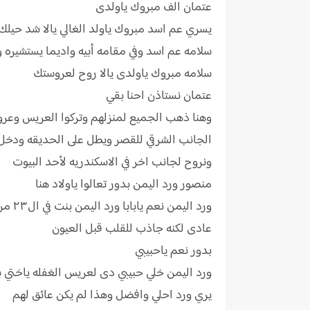
عتمان الف مبروك ياولدى
يسري عم اسد مبروك ياولد الغالي يالا شد حيلك عشان نفرح بولدك كمان 
سلامه عم اسد وفي مقامه أبيه واديما يستشيره
سلامه مبروك ياولدى يالا روح لعروستك
عتمان نستاذن احنا بقي
وهنا ذهب الجميع لمنزلهم وتركوا العريس وعرو
الجانب الشرقي للقصر ويطل على الحديقه ودخل
ونروح لجانب اخر في الاسكندريه لأحد البيوت
منصور ورد اليمن بدور تعالوا ياولاد هنا
ورد 
عادى لكنه جاذب للقلب قبل العيون
بدور نعم ياحبيبي
يري ورد احلي وافضل وهذا لم يكن عائق لهم