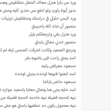
ورد من بكرا هنزل معاك الشغل متقلقيش وهسيب 
بدور أيوة ياورد ولو انفع بس عندى كليه ومش 
ورد اليمن خليكي في دراستك ومتقلقيش ترتيبات ال
منصور أن شاء الله ياحبيبتي
ورد هنزل بقي وارجعلكم بليل
منصور خدني معاكي يابنتي
ونرجع الصعيد وكانت اشرقت الشمس ليله لم تكن م
اسد يعني راحت فين ياشويه بقر
مسعود معرفش يابيه
اسد ابعتوا لابوها لوحده يجيلي لوحده
مسعود حاضر ياباشا
اسد خليه يجي هنا وتعالي معايا ياسعيد جوازه غ
نبيه للحجه فضيله نبيه خادمه الحجه فضيله من 
نبيه معجول يكون حد خطفيها ياستي هو مش مع