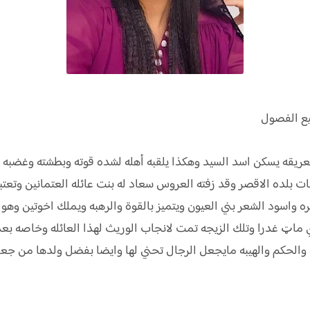
يع الفصول
يقه يسكن اسد السيد وهكذا يلقبه أهله لشده قوته وبطشته وغضبه وم
ات بلده الاقصر وقد زفته العروس سعاد له بنت عائله العتمانين وتعت
سود الشعر بني العيون ويتميز بالقوة والرهبه ويملك اخوتين وهو أكب
ماټ غدرا وتلك الزيجه تمت لانجاب الوريث لهذا العائله وخاصه بعد
 والحكم والهيبه مايجعل الرجال تحني لها وايضا بفضل ولدها من جع