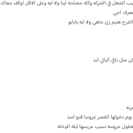
الشغل في الشركه وكله مصلحه لينا ولا ايه وعلى الاقل اوقف معاك ف
هعرف اجي
فرح هتيم زى ماهي ولا ايه يابابو
ثل باقي اليالي ابد
ربه
يوم دخولها القصر عروسا لابو اسد
قول عروسه تسيب عريسها ليله الډخله