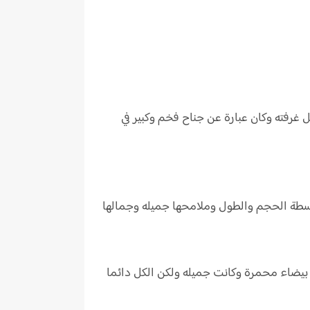
غرفته وكان عبارة عن جناح فخم وكبير في
لبشره البيضاء ومتوسطة الحجم والطول وملامحها جميله وجمالها
ل٢١ عام ذات شعر بني وعيون زرقاء وبشره بيضاء محمرة وكانت جميله ولكن الكل دائما