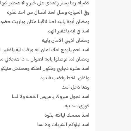
فضيله ربنا يستر وتعدى على خير والا هتطير فيها
وفي السياره وصل اسد اتصال من احد غفره
رمضان أيوة يابيه احنا لاقينا مكان وياريت حض
اسد في ايه ياغفير الهم
رمضان اديني الامان يابيه
اسد نعم ياروح امك امان ايه وزفت ايه ياغفير ا
رمضان لما توصلوا يابيه لعنوان .... دا هتجلاني 
اسد عشره دجايج وهكون اهنكه ومحدش منيكوا
واغلق الخط پغضب شديد
وهنا دخل اسد
اسد نجول مبروك ياعريس الغفله ولا لسا
فوزىاسد بيه
اسد ممسك لياقته بقوه
اسد نبلوكم الشربات ولا لسا