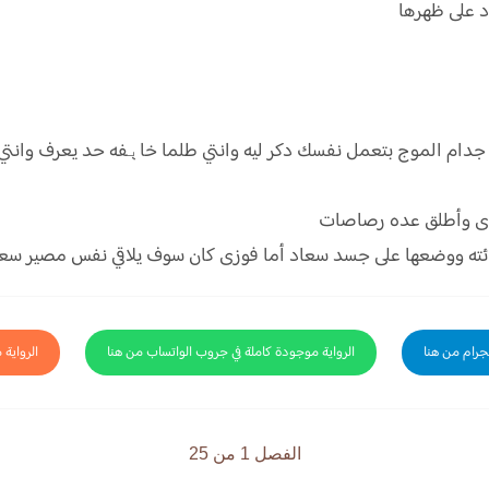
 على ظهرها
 الموج بتعمل نفسك دكر ليه وانتي طلما خاېفه حد يعرف وانتي خا
دى وأطلق عده رصاصات
ائته ووضعها على جسد سعاد أما فوزى كان سوف يلاقي نفس مصير سعا
لجرام من هنا
الرواية موجودة كاملة في جروب الواتساب من هنا
الرواية 
الفصل 1 من 25