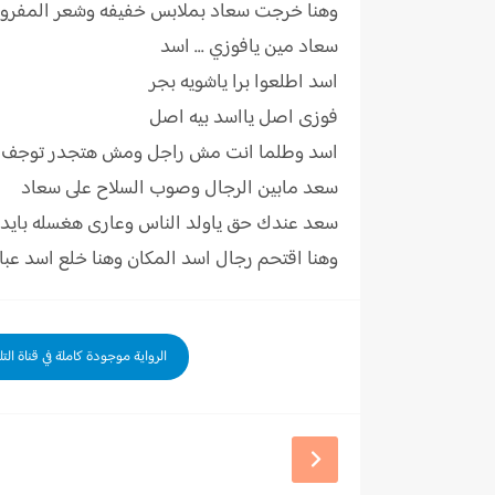
وهنا خرجت سعاد بملابس خفيفه وشعر المفرود
سعاد مين يافوزي ... اسد
اسد اطلعوا برا ياشويه بجر
فوزى اصل يااسد بيه اصل
اسد وطلما انت مش راجل ومش هتجدر توجف جدام
سعد مابين الرجال وصوب السلاح على سعاد
سعد عندك حق ياولد الناس وعارى هغسله باي
وهنا اقتحم رجال اسد المكان وهنا خلع اسد عب
الرواية موجودة كاملة في قناة الت