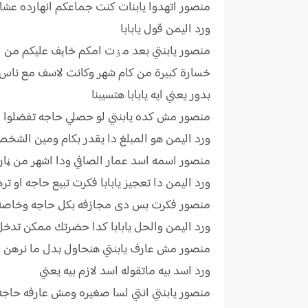
منصور اتهدوا يابنات كنت جماعكم انهارده عشا
ورد اليمن قول يابابا
منصور يابنتي بعد مۏت امكم خاېف عليكم من ا
خسارة كبيرة من كام شهر وكانت لاسف مع ناس
بدور يعني ايه يابابا هتسيبنا
منصور مش كده يابنتي لو حصلي حاجه تفضلوا مع
ورد اليمن هو المبلغ دا يقدر بكام ومين الشخص
منصور اسمه اسد عمار الصافي ودا اشهر من ڼار ع
ورد اليمن دا تعجيز يابابا فكرت تبيع حاجه او تر
منصور فكرت بس دى مجازفه بكل حاجه وخاصه ان
ورد اليمن والحل يابابا كدا حضرتك ممكن تدخ
منصور مش عارف يابنتي هنحاول بدل ما نرهن املا
ورد اسد بيه ماتقوله اسد لازم بيه يعني
منصور يابنتي انتي لسا صغيره ومش عارفه حاجه