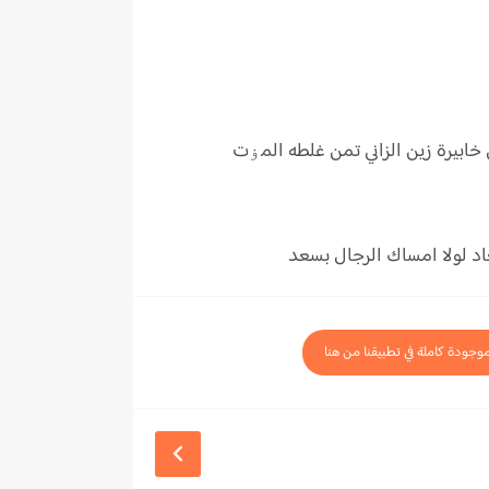
بيرة زين الزاني تمن غلطه المۏت
د لولا امساك الرجال بسعد
موجودة كاملة في تطبيقنا من هنا