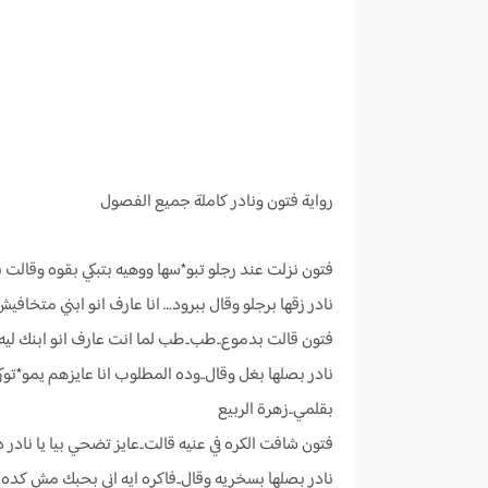
رواية
فتون ونادر كاملة جميع الفصول
فتون نزلت عند رجلو تبو*سها ووهيه بتبكي بقوه وقالت ب
نادر زقها برجلو وقال ببرود… انا عارف انو ابني متخا
فتون قالت بدموع..طب..طب لما انت عارف انو ابنك ليه
نادر بصلها بغل وقال..وده المطلوب انا عايزهم يمو*توك
بقلمي..زهرة الربيع
فتون شافت الكره في عنيه قالت..عايز تضحي بيا يا نادر د
نادر بصلها بسخريه وقال..فاكره ايه اني بحبك مش كده