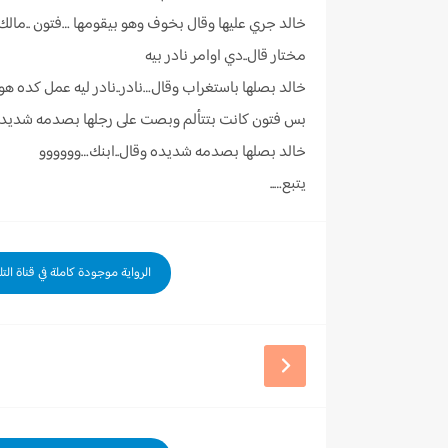
خالد جري عليها وقال بخوف وهو بيقومها …فتون ..مالك 
مختار قال..دي اوامر نادر بيه
خالد بصلها باستغراب وقال…نادر..نادر ليه عمل كده هو ف
بس فتون كانت بتتألم وبصت على رجلها بصدمه شديده لم
خالد بصلها بصدمه شديده وقال..ابنك…وووووو
يتبع…..
الرواية موجودة كاملة في قناة الت