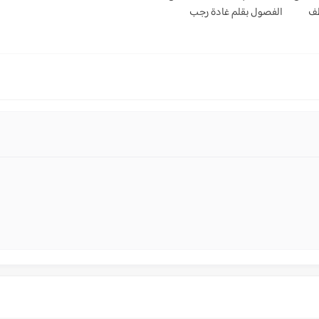
طف
الفصول بقلم غادة رجب