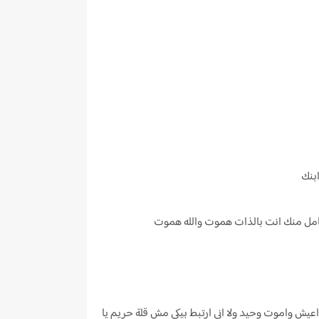
ابنك
 حامل منك انت بالذات هموت والله هموت
عيش واموت وحيد ولا اني ارتبط بيكي مش قلة حريم يا