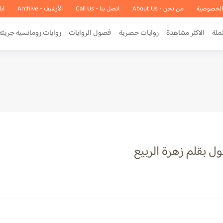
الخصوصية
من نحن - About Us
اتصل بنا - Call Us
الأرشيف - Archive
اب
ملة
الاكثر مشاهدة
روايات حصرية
فصول الروايات
روايات رومانسيه جريئه
ل بقلم زهرة الربيع