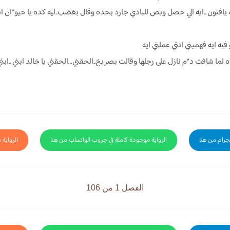
يافتون ..ايه الي حصل وبص للبادي جارد بحده وقال بغضب..ليه كده يا حيو*ان ا
يه ايه فهميني انتي عملتي ايه
ا شافت د*م نازل على رجلها وقالت بصريخ..الحقني…الحقني يا خالد ابني ..ابن
لجرام من هنا
الرواية موجودة كاملة في جروب الواتساب من هنا
الرواية 
الفصل 1 من 106