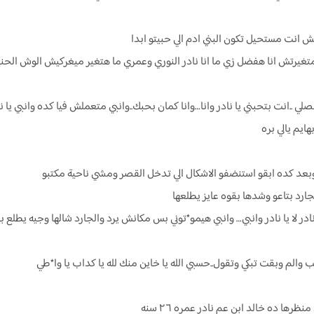
 انت مستحيل تكون البني ادم الي حبيتو ابدا
متغيرتش انا هفضل زي ما انا نادر النوري وعمري ما هتغير ميغركيش الوش الحن
ي ..انت بتحبني يا نادر وانا…وانا كمان بحبك..وانبي متعملش فيا كده وانبي يا 
ايم يالي بره
ا وبعد كده ابقو استنضفو الاشكال الي تدخل القصر ومشي ناحية مكتبو
ارد بتاعو وشدها بقوه عايز يطلعها
ادر لا يا نادر وانبي… وانبي هيمو*توني بس مكانش يرد والجارد شالها وجيه يطلع
والم وبقت تبكي وتقول..حسبي الله يا خاين منك لله يا كداب يا وا*طي
ا ده خالد ابن عم نادر عمره ٢٦ سنه