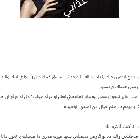
دموع..ابوس رجلك يا نادر والله انا محدش لمسني غيرك والي في بطني ابنك والله 
فيش مش هشكك في نسبو
 مش عايز نتجوز رسمي ليه عايز تفضحني اهلي لو عرفو هيقت*لوني لو عرفو اني
ي باديهم ده حلم حياتي دي امنيتي الوحيده
ا انا كنت فاكره انك
 ضحكتيني والله ده لو الارض مفضلش عليها غيرك عمري ما هبصلك يا فتون دانا ا