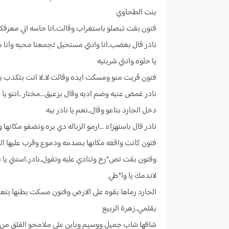
بنت الطحاوي
فتون بقت تبصلو باستغراب وقالت..انا حاسه اني معرفكش
نادر قال بغضب..انا وانتي مستحيل تجمعنا محبه وانا 
يا حلوه وانتي شربتيه
فتون قربت منو ومسكت ايده وقالت لا..لا انت بتكدب بصل
نادر غمض عنيه وضم اديه وقال بزعيق…مختار ..انتو يا به
دخل الجارد بتاعو وقال..نعم يا نادر بيه
نادر قال باستهزاء …ارمو الزباله دي بره ونضفو مكانه
فتون كانت واقفه مكانها بصدمه ودموع وقرب عليها الج
وفتون بقت تص*رخ وتنادي عليه وتقول..نادر..استني يا ن
لاندمك يا وا*طي
الجارد رماها بقوه على الارض وفتون مسكت بطنها بتعب 
بقلمي..زهرة الربيع
شافها شاب جميل ووسيم وباين على ملامحو القلق من منظره