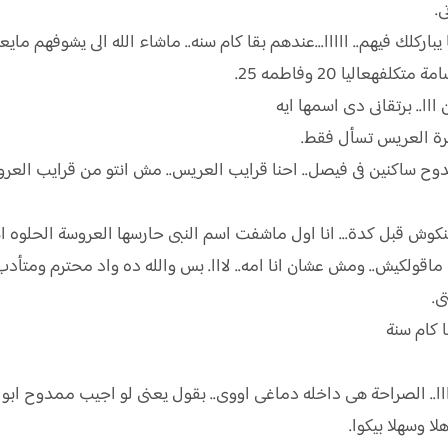
.
باركلك فيهم.. ااااا...عندهم بقا كام سنه.. ماشاء الله الى يشوفهم ما
اليا 20 وفاطمه 25.
 ااا.. برتقانى دى اسمها ايه
يرة العريس تسأل فقط.
دوح ساكنين فى فيصل.. احنا قرايب العريس.. مش انتو من قرايب العرو
وش قبل كدة... انا اول ماشفت اسم النبى حارسها العروسة الحلوه ام فس
اقولكيش.. ومش عشان انا امه.. لااا. بس والله ده واد محترم ومتأدب.
ى.
 كام سنة
 ااا.. الصراحة هى داخله دماغى اووى.. بقول يعنى لو اجيب ممدوح ابو
ا وسهلا بيكوا.