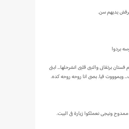
يعرفش يديهم سن.
سه بردوا
تان برتقانى والنبى قلبى انشرحلها... ابنى
.. ويموووت فيا. بصى انا روحه روحه كده.
 ممدوح ونيجى نعملكوا زيارة فى البيت.