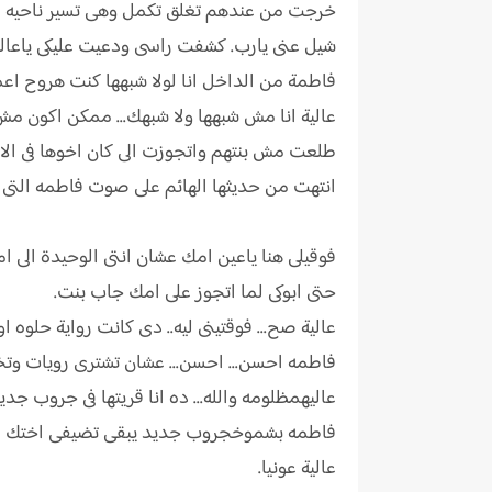
خرجت من عندهم تغلق تكمل وهى تسير ناحيه التلف
شيل عنى يارب. كشفت راسى ودعيت عليكى ياعالي
فاطمة من الداخل انا لولا شبهها كنت هروح اعمل A
عالية انا مش شبهها ولا شبهك... ممكن اكون مش ب
طلعت مش بنتهم واتجوزت الى كان اخوها فى الاخ
انتهت من حديثها الهائم على صوت فاطمه التى تل
فوقيلى هنا ياعين امك عشان انتى الوحيدة الى ام
حتى ابوكى لما اتجوز على امك جاب بنت.
عالية صح... فوقتينى ليه.. دى كانت رواية حلوه اوو
فاطمه احسن... احسن... عشان تشترى رويات وتخ
عاليهمظلومه والله... ده انا قريتها فى جروب جديد
فاطمه بشموخجروب جديد يبقى تضيفى اختك في
عالية عونيا.