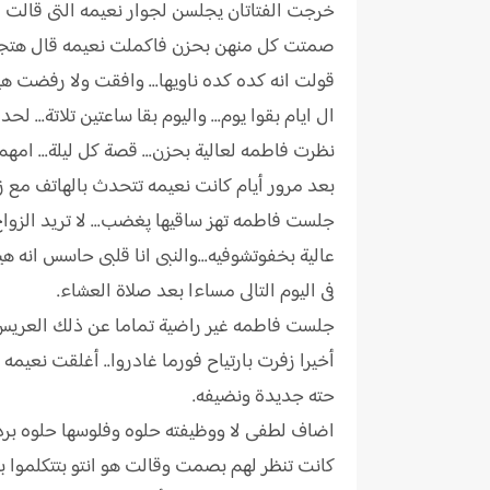
خرجت الفتاتان يجلسن لجوار نعيمه التى قالت عاج
صمتت كل منهن بحزن فاكملت نعيمه قال هتجوز يانع
قولت انه كده كده ناويها... وافقت ولا رفضت هيت
ال ايام بقوا يوم... واليوم بقا ساعتين تلاتة... لحد
نظرت فاطمه لعالية بحزن... قصة كل ليلة... امهم 
بعد مرور أيام كانت نعيمه تتحدث بالهاتف مع زوجها
جلست فاطمه تهز ساقيها پغضب... لا تريد الزواج
عالية بخفوتشوفيه...والنبى انا قلبى حاسس انه ه
فى اليوم التالى مساءا بعد صلاة العشاء.
جلست فاطمه غير راضية تماما عن ذلك العريس و
أخيرا زفرت بارتياح فورما غادروا.. أغلقت نع
حته جديدة ونضيفه.
اضاف لطفى لا ووظيفته حلوه وفلوسها حلوه برد
كانت تنظر لهم بصمت وقالت هو انتو بتتكلموا 