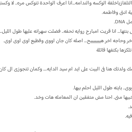
ازياخلفة الوكسه والندامه...انا اعرف الواحدة تتوكس مره.. لا وكستي
ة انتى وفاطمه.
DN.
نتها... انا قريت امبارح روايه تحفه.. فضلت سهرانه عليها طول الليل.
ر وحاجه اخر هيييييييح... اصله كان جان اووى وفظيع اوى اوى اوى.
كزها بكتفها قائلة
ك ولدتك هنا فى البيت على ايد ام سيد الدايه.... وكمان تتجوزى الى كا
ى.. بايته طول الليل احلم بيها.
بيها منى. احنا مش متفقين ان المعامله هات وخد.
.
ه.