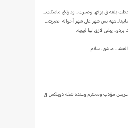
طت بلغه فى بوقها وصبرت... ويارتنى ماسكت...
بينا.. ههه بس شهر على شهر أحواله اتغيرت...
بردو... يبقى لازق لها لييييه.
لعشا... ماشى.. سلام.
جه عريس مؤدب ومحترم وعنده شقه دوبلكس فى