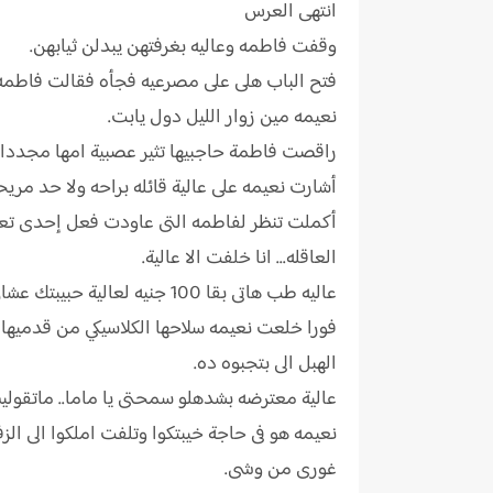
انتهى العرس
وقفت فاطمه وعاليه بغرفتهن يبدلن ثيابهن.
فتح الباب هلى على مصرعيه فجأه فقالت فاطمه جر
نعيمه مين زوار الليل دول يابت.
راقصت فاطمة حاجبيها تثير عصبية امها مجددا و
أشارت نعيمه على عالية قائله براحه ولا حد مريح
أكملت تنظر لفاطمه التى عاودت فعل إحدى تعبيرا
العاقله... انا خلفت الا عالية.
عاليه طب هاتى بقا 100 جنيه لعالية حبيبتك عشان خارجه بكره.
فورا خلعت نعيمه سلاحھا الكلاسيكي من قدميها وق
الهبل الى بتجبوه ده.
عالية معترضه بشدهلو سمحتى يا ماما.. ماتقوليش
نعيمه هو فى حاجة خيبتكوا وتلفت املكوا الى ال
غورى من وشى.