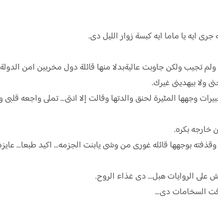
ى ايه يا ماما ايه كبسة زوار الليل دى.
لم تجيب ولكن جاوبت عاليةبدلا منها قائلة دول مخربين امن الدولة ي
نى ولا بيهدينى غيرك.
ت وجهها المٹيرة لحنق والدتها وقالت إلا انتى... تملى واجعه قلبى 
ذفته بوجهها قائله غورى من وشى يابنت الجزمه... اكيد طبعا... عايزه 
 على الروايات هبل... دى غذاء الروح.
زفت السخامات دى...