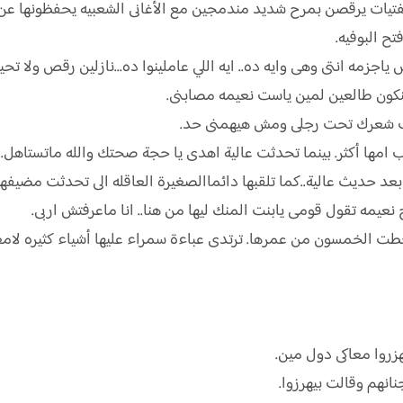
لفتيات يرقصن بمرح شديد مندمجين مع الأغانى الشعبيه يحفظونها عن
ح البوفيه.
جزمه انتى وهى وايه ده.. ايه اللي عاملينوا ده...نازلين رقص ولا تحي
كون طالعين لمين ياست نعيمه مصابنى.
 اجيب شعرك تحت رجلى ومش هيهمنى حد.
امها أكثر. بينما تحدثت عالية اهدى يا حجة صحتك والله ماتستاهل.
بعد حديث عالية..كما تلقبها دائماالصغيرة العاقله الى تحدثت مضيفه
عيمه تقول قومى يابنت المنك ليها من هنا.. انا ماعرفتش اربى.
 تخطت الخمسون من عمرها. ترتدى عباءة سمراء عليها أشياء كثيره لامعة
هزروا معاكى دول مين.
نهم وقالت بيهرزوا.