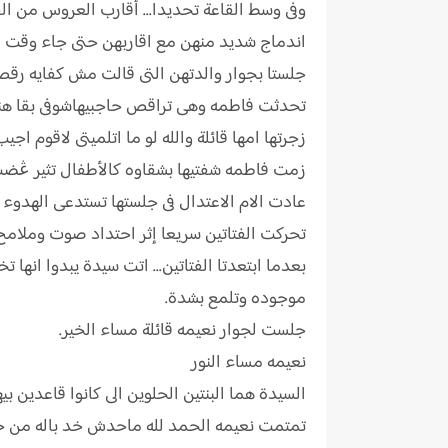
وفى وسط القاعة تحديدا... أقارب العروس من ا
اندماج شديد منهن مع اقاربهن حتى جاء وقت فت
جلستا بجوار والدتهن التى قالت مش كفايه رقص يا
تحدثت فاطمه وهى تراقص حاجبيهاشوفى بقا هن
زجرتها امها قائلة والله لو ما اتلميتى لاقوم
زمت فاطمه شفتيها بشقاوه كالأطفال تثير ڠضب 
عادت الام الاعتدال فى جلستها تستدعى الهدوء 
تحركت الفتاتين سريعا إثر احتداد صوت وملامح ن
بعدما ابتعدتا الفتاتين... اتت سيدة يبدوا انها
موجوده وتلمع بشدة.
جلست لجوار نعيمه قائلة مساء الخير.
نعيمه مساء النور
السيدة هما البنتين الحلوين الى كانوا قاعدين بي
تمتمت نعيمه الحمد لله ماحدش خد باله من جنا