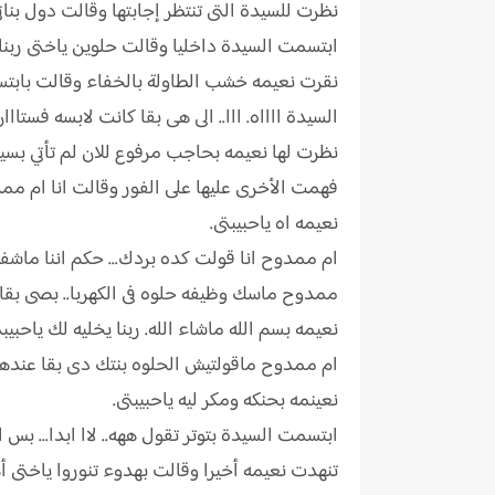
نظرت للسيدة التى تنتظر إجابتها وقالت دول بناتى
ابتسمت السيدة داخليا وقالت حلوين ياختى ربنا ي
نقرت نعيمه خشب الطاولة بالخفاء وقالت بابتسامة متكلفهع
السيدة ااااه. ااا.. الى هى بقا كانت لابسه فستااان
نظرت لها نعيمه بحاجب مرفوع للان لم تأتي بس
فهمت الأخرى عليها على الفور وقالت انا ام مم
نعيمه اه ياحبيبتى.
ام ممدوح انا قولت كده بردك... حكم اننا ماشفنك
ممدوح ماسك وظيفه حلوه فى الكهربا.. بصى بقا م
نعيمه بسم الله ماشاء الله. ربنا يخليه لك ياحبيبت
ام ممدوح ماقولتيش الحلوه بنتك دى بقا عندها
نعينمه بحنكه ومكر ليه ياحبيبتى.
ابتسمت السيدة بتوتر تقول ههه.. لاا ابدا... بس
تنهدت نعيمه أخيرا وقالت بهدوء تنوروا ياختى أهل