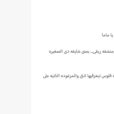
ا ماما
ومنشفه ريقى... بصى شايفه دى الصغيره
فلوس تبعزقيها انتى والمزغوده التانيه على