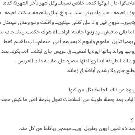
بكوا حال ابوكوا كده... خلاص نسينا... وكل شهر يأخر الشهرية كده.
يمه... عايز واد يبقى سند ليا واخ لبناتى يانعيمه.. سكتت نعيمه.. ح
جوز.... هروح فين وانا على كتفى عيلتين... وافقت وهو وعدنى هيعدل ما
 اما بقى مافيش... وياريتها جابتله الواد... الا شوف حكمت ربنا... جاب بت 
يوميا تذبل امامهم وابيهم لا يعيرهم أدنى اهتمام... اب بالاسم فقط.
 ووالد بناتها ايوه يا لطفى... فى عريس جاى لبتك... ااه... بكره.. بعد ا
 بتلك الطريقة ابدا ووالدتها مصره على مقابلة ذلك العريس.
يطلع جان ولا رشدى أباظة في زمانه.
لا عن تلك الجلسة بكل من فيها.
يمه الباب بعد وصلة طويلة من السلامات تقول بفرحة اظن مالكيش ح
و.
بجد ده تخين اووى وطويل اوى... مبعجر وباظظ من كل حته.