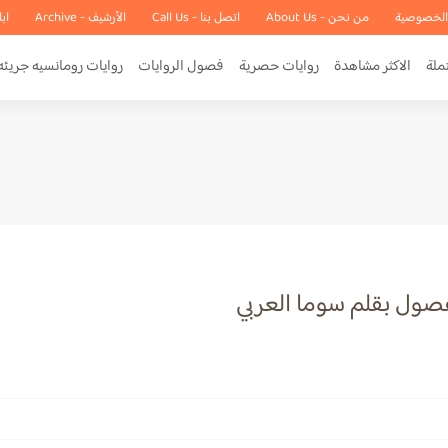
الخصوصية
من نحن - About Us
اتصل بنا - Call Us
الأرشيف - Archive
اب
ملة
الاكثر مشاهدة
روايات حصرية
فصول الروايات
روايات رومانسيه جريئه
فصول بقلم سوما العربي