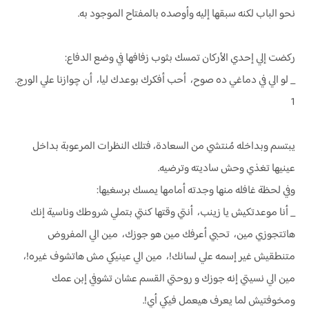
نحو الباب لكنه سبقها إليه وأوصده بالمفتاح الموجود به.
ركضت إلي إحدي الأركان تمسك بثوب زفافها في وضع الدفاع:
_ لو الي في دماغي ده صوح، أحب أفكرك بوعدك ليا، أن چوازنا علي الورج.
1
يبتسم وبداخله مُنتشي من السعادة، فتلك النظرات المرعوبة بداخل
عينيها تغذي وحش ساديته وترضيه.
وفي لحظة غافله منها وجدته أمامها يمسك برسغيها:
_ أنا موعدتكيش يا زينب، أنتي وقتها كنتي بتملي شروطك وناسية إنك
هاتتجوزي مين، تحبي أعرفك مين هو جوزك، مين الي المفروض
متنطقيش غير إسمه علي لسانك!، مين الي عينيكي مش هاتشوف غيره!،
مين الي نسيتي إنه جوزك و روحتي القسم عشان تشوفي إبن عمك
ومخوفتيش لما يعرف هيعمل فيكي أي!.