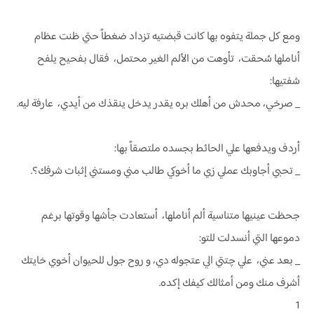
ومع كل جملة يتفوه بها كانت قبضتيه تزداد ضغطاً حتي ظنت عظام
أناملها سُحقت، تأوهت من الألم الغير محتمل، فقال بفحيح يلفح
شفتيها:
_ صرخي، محدش من أهلك بره يقدر يدخل ينقذك من أيدي، عارفة ليه.
أردف ويدفعها علي الحائط بجسده ملتصقاً بها:
_ تحبي أجاوبك عملي زي ما أخوكي طالب مني ومستني إثبات شرفك؟.
جحظت عينيها متناسية ألم أناملها، أستعادت جأشها وقوتها برغم
دموعها التي أنسدلت للتو:
_ بعد عني، علي چتتي الي عتجوله دي، و روح جول للحيوان أخوي خايتك
أشرف منك ومن أمثالك كيفك إكده.
1