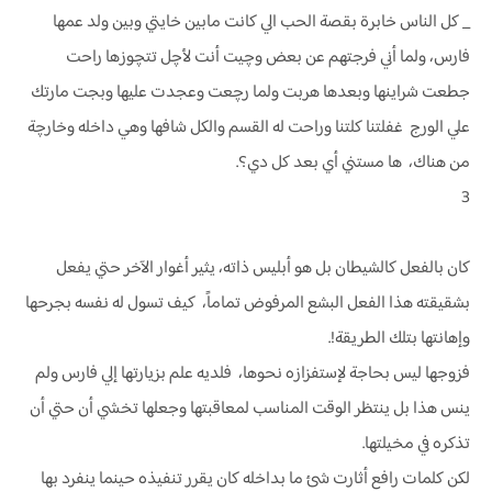
_ كل الناس خابرة بقصة الحب الي كانت مابين خايتي وبين ولد عمها
فارس، ولما أني فرجتهم عن بعض وچيت أنت لأچل تتچوزها راحت
جطعت شراينها وبعدها هربت ولما رچعت وعجدت عليها وبجت مارتك
علي الورج غفلتنا كلتنا وراحت له القسم والكل شافها وهي داخله وخارچة
من هناك، ها مستني أي بعد كل دي؟.
3
كان بالفعل كالشيطان بل هو أبليس ذاته، يثير أغوار الآخر حتي يفعل
بشقيقته هذا الفعل البشع المرفوض تماماً، كيف تسول له نفسه بجرحها
وإهانتها بتلك الطريقة!.
فزوجها ليس بحاجة لإستفزازه نحوها، فلديه علم بزيارتها إلي فارس ولم
ينس هذا بل ينتظر الوقت المناسب لمعاقبتها وجعلها تخشي أن حتي أن
تذكره في مخيلتها.
لكن كلمات رافع أثارت شئ ما بداخله كان يقرر تنفيذه حينما ينفرد بها