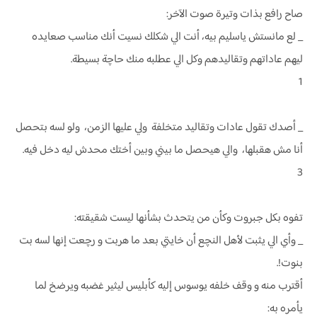
صاح رافع بذات وتيرة صوت الآخر:
_ لع مانستش ياسليم بيه، أنت الي شكلك نسيت أنك مناسب صعايده
ليهم عاداتهم وتقاليدهم وكل الي عطلبه منك حاچة بسيطة.
1
_ أصدك تقول عادات وتقاليد متخلفة ولي عليها الزمن، ولو لسه بتحصل
أنا مش هقبلها، والي هيحصل ما بيني وبين أختك محدش ليه دخل فيه.
3
تفوه بكل جبروت وكأن من يتحدث بشأنها ليست شقيقته:
_ وأي الي يثبت لأهل النچع أن خايتي بعد ما هربت و رچعت إنها لسه بت
بنوت!.
أقترب منه و وقف خلفه يوسوس إليه كأبليس ليثير غضبه ويرضخ لما
يأمره به: