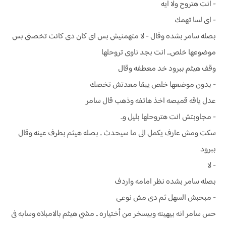
- انت هتروح ولا ايه
- اى لسا تهمك
بصله سامر بشده وقال - لا متهمنيش بس اى كان دى كانت تخصنى بس
موضوعها خلص... انت بجد ناوى تروحلها
وقف هيثم ببرود خد معطفه وقال
- بدون موضعها خلص يبقا معدتش تخصك
عدل ياقه قميصه اخذ هاتفه وذهب قال سامر
- مجاوبتش انت هتروحلها بليل و..
سكت ومش عارف يكمل الى ما سيحدث .. بصله هيثم بطرف عينه وقال
ببرود
- لا
بصله سامر بشده نظر امامه واردف
- مبحبش السهل ثم دى مش نوعى
حس سامر انه بيهينه وبيسخر من أختياره .. مشي هيثم بالامبلاه وسابه فى