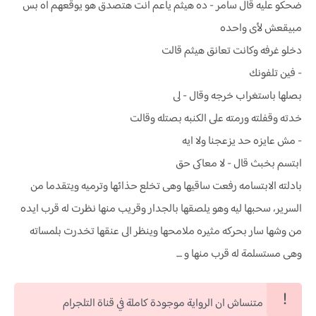
ضحكو عليه قال سامر - ده هيثم ياعم انت هتصدق هو يوقعهم اه بس
مبيقعش لأى واحده
دخلو غرفه وكانت تعانق هيثم قالت
- فين تلفونك
بصلها باستغراب خرجه وقال - لى
خدته وقفلته ورمته على الكنبه بصتله وقالت
- مش عايزه حد يزعجنا ولا ايه
ابتسم بخبث قال - لا معاكى حق
بادلته الابتسامه رفعت ساقيها وهى تخلع حذائها وترميه ويتقدما من
السرير، سحبها ليه وهو يلصقها بالجدار وقريب منها نظرت له قرب ايده
من وشها سار بحركه مثيره ملامحها وينظر الى عنقها تخدرت بلمساته
وهى مستسلمة له قرب منها و ....
متنساش ان الرواية موجودة كاملة في قناة التلجرام