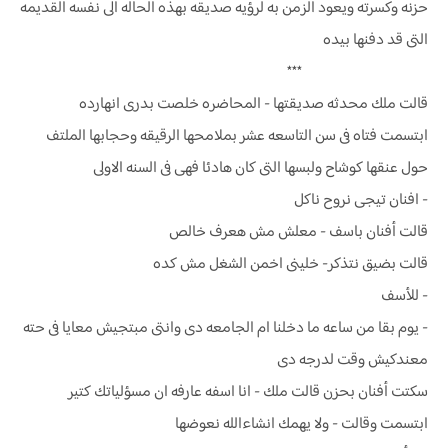
حزنه وكسرته ويعود الزمن به لرؤيه صديقه بهذه الحاله الى نفسه القديمه
التى قد دفنها بيده
***
قالت ملك محدثه صديقتها - المحاضره خلصت بدرى انهارده
ابتسمت فتاه فى سن التاسعه عشر بملامحها الرقيقه وحجابها الملتف
حول عنقها كوشاح ولبسها التى كان هادئا فهى فى السنه الاولى
- افنان تيجى نروح ناكل
قالت أفنان باسف - معلش مش هعرف خالص
قالت بضيق نتذكر- خلينى اخمن الشغل مش كده
- للأسف
- يوم بقا من ساعه ما دخلنا ام الجامعه دى وانتى مبتجيش معايا فى حته
معندكيش وقت لدرجه دى
سكتت أفنان بحزن قالت ملك - انا اسفه عارفه ان مسؤلياتك كتير
ابتسمت وقالت - ولا يهمك انشاءالله نعوضها