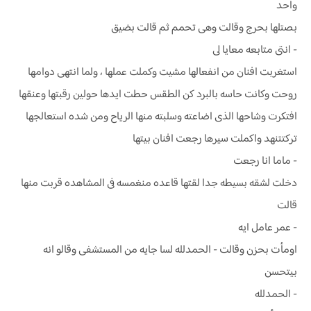
واحد
بصتلها بحرج وقالت وهى تحمم ثم قالت بضيق
- انتى متابعه معايا لى
استغربت افنان من انفعالها مشيت وكملت عملها ، ولما انتهى دوامها
روحت وكانت حاسه بالبرد كن الطقس حطت ايدها حولين رقبتها وعنقها
افتكرت وشاحها الذى اضاعته وسلبته منها الرياح ومن شده استعالجها
تركتتنهد واكملت سيرها رجعت افنان بيتها
- ماما انا رجعت
دخلت لشقه بسيطه جدا لقتها قاعده منغمسه فى المشاهده قربت منها
قالت
- عمر عامل ايه
اومأت بحزن وقالت - الحمدلله لسا جايه من المستشفى وقالو انه
بيتحسن
- الحمدلله