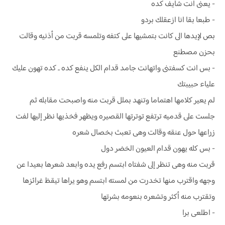
- يعنى انت شايف كده
- طبعا بقا انا ازعقلك بردو
بص لإيدها الى كانت بتمشيها على كتفه وتلمسه قربت من أذنيه وقالت
بحزن مصطنع
- بس انت كسفتنى واتهانت جامد قدام الكل ينفع كده .. كده تهون عليك
علياء حبيبتك
لم يعير كلامها اهتماما وتنهد بملل قربت منه واصبحت مقابله ثم
جلست على قدميه ترتفع توترتها القصيره ويظهر فخذيها نظر إليها لفت
زراعها حول عنقه وقالت وهى تعبث بخصال شعره
- بس كله يهون قدام العيون الخضر دول
قربت منه وهى تنظر إلى شفتاه ابتسم رفع يده وابعد شعرها بعيدا عن
وجهه واقترب منها تخدرت من لمسته ابتسم وهو يراها تيقظ غرائزها
وتقترب منه أكثر وتشعره بنعومه بشرتها
- اطلعى برا