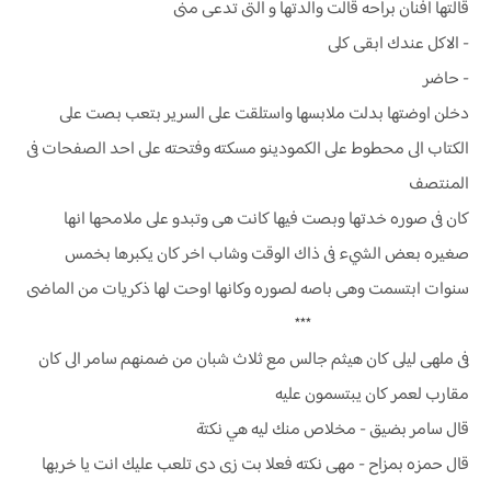
قالتها أفنان براحه قالت والدتها و التى تدعى منى
- الاكل عندك ابقى كلى
- حاضر
دخلن اوضتها بدلت ملابسها واستلقت على السرير بتعب بصت على
الكتاب الى محطوط على الكمودينو مسكته وفتحته على احد الصفحات فى
المنتصف
كان فى صوره خدتها وبصت فيها كانت هى وتبدو على ملامحها انها
صغيره بعض الشيء فى ذاك الوقت وشاب اخر كان يكبرها بخمس
سنوات ابتسمت وهى باصه لصوره وكانها اوحت لها ذكريات من الماضى
***
فى ملهى ليلى كان هيثم جالس مع ثلاث شبان من ضمنهم سامر الى كان
مقارب لعمر كان يبتسمون عليه
قال سامر بضيق - مخلاص منك ليه هي نكتة
قال حمزه بمزاح - مهى نكته فعلا بت زى دى تلعب عليك انت يا خربها