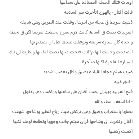
اومأت فتلك الجمله المعتادة على سماعها
قالت أفنان- يالهوى اتأخرت مع السلامه
ذهبت سريعا فى عجله من امرها ، وقفت عند الطريق وهى شايفه
العربيات بصت فى الساعه كانت لازم تسرع تخطيت سريعا لكن فى لحظه
واحده كان سياره سريعه وتوقفت عندها قبل ان تصدم بها
اتصدمت وحست انها م*اتت فتحت عينها بصت لنفسها ونظرت الى تلك
السياره الفاخرة لكنها متأخرة
ضرب هيثم عجله القياده بضيق وقال بغضب شديد
- انتى غبيه
فتح العربيه وبينزل بصت أفنان على ساعتها وركضت وهى تقول
- انا اسفه .. اسف والله
بصلها باستغراب وضيق وهى تركض هبت رياح لتطير بوشاحها شهقت
افنان ونظرت الى وشاحها فرأى هيثم جانب وجهها وتطلعه لوهله لكنها
اكملت ركضها