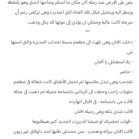
بص على الارض عند رجله كان مكان ما استقر وشاحها انحنى وهو يلتقطه
وينظر اليه ويتخيل شكل تلك الفتاه التى اعتذرت وهى تركض رغم أن
سرعته كانت عاليه وممكن ان يؤدى إلى موتها لك يبالى وذهب
***
دخلت افنان وهى تلهث الى مطعم بسيط تحدثت المديره والتى اسمها
مى
- يلا استعجلى يا أفنان
- حاضر
تقدمت وهى تبدل ملابسها ثم تحمل الأطباق كانت شغاله فى مطعم
حلويات راحت وحطت الى الزبائبن بابتسامه جميله ثم ذهبت فى عجله
قالت مى بابتسامه - فى اقبال انهارده
قالت شذى بثقه وهى زميله افنان
- قولت لحضرتك لو ضيفنا الديزرت الجديد كتير هيطلبوها
قالت افنان ببرائه وتعجب - بس محدش طلبها لحد دلوقتى غير زبون