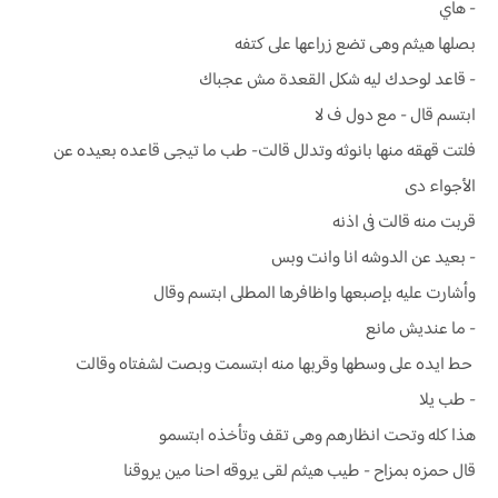
- هاي
بصلها هيثم وهى تضع زراعها على كتفه
- قاعد لوحدك ليه شكل القعدة مش عجباك
ابتسم قال - مع دول ف لا
فلتت قهقه منها بانوثه وتدلل قالت- طب ما تيجى قاعده بعيده عن
الأجواء دى
قربت منه قالت فى اذنه
- بعيد عن الدوشه انا وانت وبس
وأشارت عليه بإصبعها واظافرها المطلى ابتسم وقال
- ما عنديش مانع
حط ايده على وسطها وقربها منه ابتسمت وبصت لشفتاه وقالت
- طب يلا
هذا كله وتحت انظارهم وهى تقف وتأخذه ابتسمو
قال حمزه بمزاح - طيب هيثم لقى يروقه احنا مين يروقنا