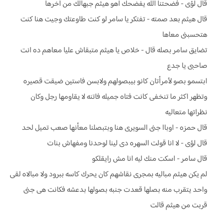
قال لؤى - فضحتنا الله يفضحك اهو هيثم جبهالك من اخرها
قال هيثم بعد صمته - تفتكر يا سامر لو كنت طاوعتك وجيت هنا كنت
هتحسبنى معاها
تضايق سامر بصله قال - خلاص يا هيثم متبقاش عليا معاهم ده انت
صاحبى يا جدع
ابتسمو بصو لأمرأتان كانو بيبصولهم ولابسن فاستين ضيقت قصيره
وتظهر اكثر ما تنخفى كانت فتاه جميله فاتنه لا يقاومها رجل وكان
نظراتها متعاليه
قال حمزه - اوباا جنى السويرى هنا وبتبصلنا معأنها صعب تميل لحد
قال لؤى - لا انا قولت السهره دى لينا لوحدنا ومفهاش بنات
قال سامر - اسكت منك ليه انا مش رايقلكو
لم يكن هيثم مباليه بمجرى نقاشهم كان يحرك كاسه ببرود ولا مبالاه لقى
واحد يتقرب منه بصلها قعدت جنبه بصولها بدعشه فكانت هى جنى
قربت من هيثم قالت