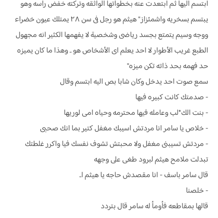
ابتسم اليها ثم ابتعدت عنه بخطواتها الواثقه وتركته خفض راسه وهو
يبتسم بسخريه واشمئزاز " هيثم هو رجل فى سن ٢٨ يمتلك عيون خضراء
ووجه وسيم يتمتع بجسد رياضى وشخصية لا يفهمها الكثير انه مجهول
الطبع غريب الأطوار لا احد يعلم اى الأشخاص هو .. وهذا ما كان يميزه
حد فهمه بحد ذاته تكن ميزه"
سمع صوت احد يدخل وكان شابا بص اليه ابتسم وقال
- صدمتك كانت كبيره فيها
- بنت الك*لب وعامله فيها محترمه وحياه امى لوريها
- خلاص يا سامر انا مردتش اسيبك مغفل كتير بما انك صحبى
- مردتش تسيبنى مغفل ولا محبتش تشوف نفسك فيا واكرر غلطتك
تبدلت ملامح هيثم لبرود طغى على وجهه
قال سامر باسف - انا مقصدش حاجه يا هيثم ا..
- خلصنا
قالها بمقاطعه فأومأ له سامر قال بتردد