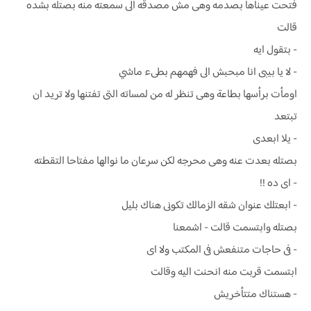
فتحت عيناها بصدمه وهى مش مصدقه الى سمعته منه بصتله بشده
قالت
- بتقول ايه
- لا يا بيبى انا مبحبش الى فهمهم بطىء ماشي
اومأت برأسها بطاعة وهى تنظر له من لمساته التى تفتنها ولا تريد ان
تبتعد
- يلا ابعدى
بصتله بعدت عنه وهى محرجه لكن سرعان ما نوالها مفتاحا التقطته
- اى ده !!
- ابعتلك عنوان شقه الزمالك تكونى هناك بليل
بصتله وابتسمت قالت - اشمعنا
- فى حاجات متنفعش فى المكتب ولا اى
ابتسمت قربت منه انحنت اليه وقالت
- هستناك متتأخريش