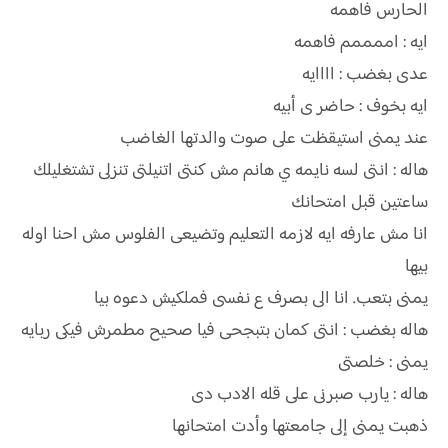
الحارس فاهمه
ايه : اممممم فاهمه
عدى بغضب : اااايه
ايه بخوف : حاضر ى أبيه
عند يمنى استيقظت على صوت والدتها الغاضب
هاله : انتى لسه نايمه ي هانم مش كنتى اتنيلتى تنزلى تشتغليلك
ساعتين قبل امتحانك
انا مش عارفه ايه لازمه التعليم وتضيعى الفلوس مش احنا اوله
بيها
يمنى بتعب. انا الى بصرف ع نفسى فملكيش دعوه بيا
هاله بغضب : انتى كمان بتبجحى فيا صحيح مطمرش فيكى ربايه
يمنى : خلصتى
هاله : يارب صبرنى على قله الادب دى
ذهبت يمنى إلى جامعتها وأدت امتحانها