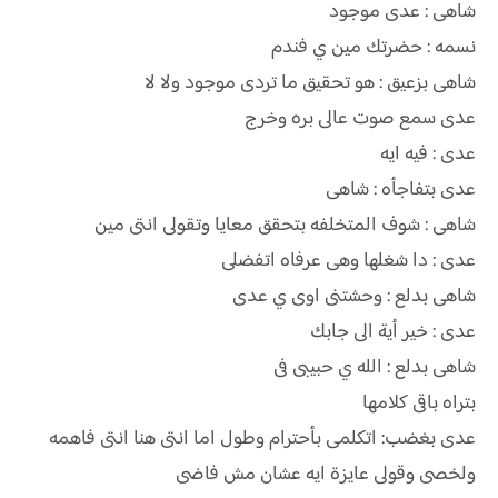
شاهى : عدى موجود
نسمه : حضرتك مين ي فندم
شاهى بزعيق : هو تحقيق ما تردى موجود ولا لا
عدى سمع صوت عالى بره وخرج
عدى : فيه ايه
عدى بتفاجأه : شاهى
شاهى : شوف المتخلفه بتحقق معايا وتقولى انتى مين
عدى : دا شغلها وهى عرفاه اتفضلى
شاهى بدلع : وحشتنى اوى ي عدى
عدى : خير أية الى جابك
شاهى بدلع : الله ي حبيبى فى
بتراه باقى كلامها
عدى بغضب: اتكلمى بأحترام وطول اما انتى هنا انتى فاهمه
ولخصى وقولى عايزة ايه عشان مش فاضى