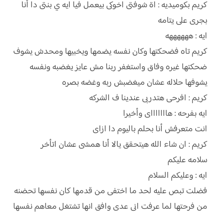
كريم بكوميديه : اة شوفتى اخوكى بيعمل فيا ايه ي بنتى دا أنا
بجرى على يتامه
ايه : ههههههه
كريم تاه فضحكتها وكان نفسه يضمها ويخبيها ومحدش يشوف
ضحكتها غيره وفاق واستغفر ربنا مش عايز يغضبه ونفسه
يشوفها حلاله عشان ميغضبش ربه وغضه بصره
كريم : افرحى هتدربى عندينا ف الشركه
ايه بفرحه : هاااااااى وأخيرا
انت متعرفش أنا بحلم باليوم دا ازاى
كريم : ان شاء الله هيتحقق يالا أنا همشى عشان اتأخر
سلامه عليكم
ايه : وعليكم السلام
فضلت تبص عليه لحد ما اختفى من قدمها كان نفسها تحضنه
من فرحتها لما عرفت انى عدى وافق انها تشتغل معاهم نفسها