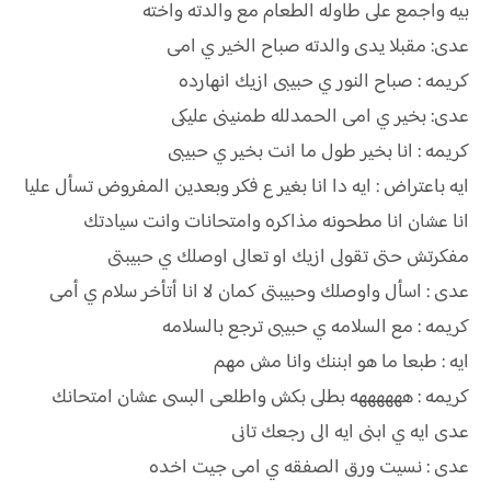
بيه واجمع على طاوله الطعام مع والدته واخته
عدى: مقبلا يدى والدته صباح الخير ي امى
كريمه : صباح النور ي حبيبى ازيك انهارده
عدى: بخير ي امى الحمدلله طمنينى عليكى
كريمه : انا بخير طول ما انت بخير ي حبيبى
ايه باعتراض : ايه دا انا بغير ع فكر وبعدين المفروض تسأل عليا
انا عشان انا مطحونه مذاكره وامتحانات وانت سيادتك
مفكرتش حتى تقولى ازيك او تعالى اوصلك ي حبيبتى
عدى : اسأل واوصلك وحبيبتى كمان لا انا أتأخر سلام ي أمى
كريمه : مع السلامه ي حبيبى ترجع بالسلامه
ايه : طبعا ما هو ابننك وانا مش مهم
كريمه : ههههههه بطلى بكش واطلعى البسى عشان امتحانك
عدى ايه ي ابنى ايه الى رجعك تانى
عدى : نسيت ورق الصفقه ي امى جيت اخده