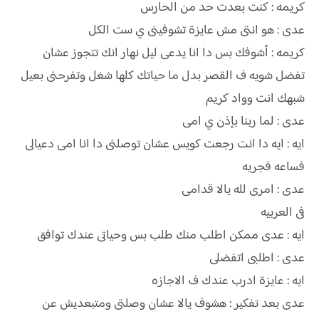
كريمه : كنت بعدت حد من الحارس
عدى : هو انتى مش عايزة تشوفينى ي ست الكل
كريمه : أشوفك بس دا انا يدعى ليل نهار انك تتجوز عشان
تفضل شويه ف القصر بدل ما حياتك كلها شغل وتفرحنى بعيل
شبهك انت وواد كريم
عدى : لما ربنا بإذن ي امى
ايه : ايه دا انت رجعت كويس عشان توصلنى دا انا امى دعيالى
فساعه فجريه
عدى : امرى لله يالا قدامى
فى العربيه
ايه : عدى ممكن اطلب منك طلب بس وحياتى عندك توافق
عدى : اطلبى اتفضلى
ايه : عايزة ادرب عندك ف الاجازه
عدى بعد تفكير : هشوف يالا عشان وصلتى ومتبعديش عن