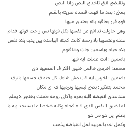
وتقبضى انتى تاخدى النص وانا النص
يمنى : بعد ما فهمه قصده ضربته بالقلم
فهو قرر يعاقبه بانه يعتدى عليها
وهى حاولت تدافع عن نفسها بكل قوتها بس راحت قوتها قدام
عنفه وغتصبها بلا رحمه كانت كجثه الهامده بين يديه بلاه نفس
بلاه حياه وياسمين جات وشافتهم
ياسمين : انت عملت ايه فيها
محمد: اخرسى خالص خلينى افكر ف المصيبه دى
ياسمين : اخرس ايه انت مش شايف كل حته ف جسمها بتنزف
محمد بتفكير : بصى لبسيها ونرميها ف اى مكان
عند عدى انقبضه قلبه بقوه واكانى روحه طعنت بخنجر لا يعلم
لما ضيق النفس الذى اتاه فجاه وكانه شخصا ما يستنجد بيه لا
يعلم اين هو من هو
وكمل لف بالعربيه لعل انقباضه يذهب