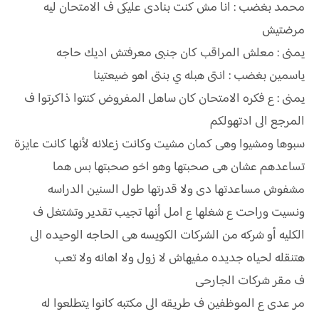
محمد بغضب : انا مش كنت بنادى عليكى ف الامتحان ليه
مرضتيش
يمنى : معلش المراقب كان جنبى معرفتش اديك حاجه
ياسمين بغضب : انتى هبله ي بنتى اهو ضيعتينا
يمنى : ع فكره الامتحان كان ساهل المفروض كنتوا ذاكرتوا ف
المرجع الى ادتهولكم
سبوها ومشيوا وهى كمان مشيت وكانت زعلانه لأنها كانت عايزة
تساعدهم عشان هى صحبتها وهو اخو صحبتها بس هما
مشفوش مساعدتها دى ولا قدرتها طول السنين الدراسه
ونسيت وراحت ع شغلها ع امل أنها تجيب تقدير وتشتغل ف
الكليه أو شركه من الشركات الكويسه هى الحاجه الوحيده الى
هتنقله لحياه جديده مفيهاش لا زول ولا اهانه ولا تعب
ف مقر شركات الجارحى
مر عدى ع الموظفين ف طريقه الى مكتبه كانوا يتطلعوا له