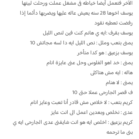
الآخر فتعمل أيضا خياطه فى مشغل عملت ورحلت لبيتها
يوسف اخوها 28 سنه يعيش عاله عليها ويضربها دأئما إذا
رفضت تعطيه نقود
يوسف بقرف :ايه ي هانم كنت فين لنص الليل
يمنى بتعب وملل : نص الليل ايه دا لسه مجاتش 10
يوسف بزعيق : هو كدا متأخر
يمنى : خد اهو الفلوس وحل عنى عايزة انام
هاله : ايه مش هتاكلى
يمنى : لا هنام
ف قصر الجارحى عملا حتى 10
كريم بتعب : لا خلاص مش قادر أنا تعبت وعايز انام
عدى : نخلص وبعدين اعمل الى انت عايز
كريم بزعيق : اخلص ايه هو انت شايفنى عدى الجارحى ايه ي
بنى ما ترحمه