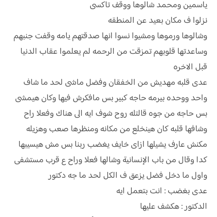
ياسمين ومحمد شالوها ووقف تاكسى
نزلوا ف مكان بعيد عن المنطقه
وشالوها ورموها ومشيوا نسوا انها صدقتهم يامه وقفت جنبهم
وساعدتها قلوبهم تمزقت من الرحمه لم يعلموا عقاب الدنيا
قبل الاخره
عدى قلبه مهديش من الخفقان وفضل ماشى لحد ما شاف
واحد ووحده بيرمه حاجه كبير بس مافكرش فيها وكان هيمشى
بس حاجه من جوه قالتله روح شوف ايه الى هناك وفعلا راح
وشافها قلبه كان هينخلع من مكانه ومنظرها صعب وهزيله
مكنش عارف يشيلها ازاى خايف يغضب ربنا بس مش هيسيبها
كدا وقال من باب الإنسانية وشالها فعلا وراح ع قرب مستشفى
واول ما دخل فضل يزعق ف الكل لحد ما جه دكتور
عدى بغضب : انت بتعمل ايه
الدكتور : هكشف عليها