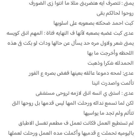
يمنى : تتصرف ايه هتضربنى مثلا ما انتوا زى الضورف
روحوا لحالكم بقى
كبت احمد ضحكته بصعوبه على اسلوبها
عدى كبت غضبه بصعبه لأنها ف النهايه فتاة : المهم انتى كويسه
يمنى شعر ولاول مره حد يسأل عن حالها ودات لو بكت فى هذه
اللحظه وأخرجت ما بها
الحمدلله شكرا وذهبت
عدى: لمحه دموعا عالقه بعينها فغض بصره ع الفور
تألمت واصدرت انينا
عدى : استنى ي انسه انتى لازمه تروحى مستشفى
لكن لما تسمع ندائه ورحلت المها ليس قدمها بل روحها التى
تتألم ولم تجد ما يواسيها
لم تستطيع العمل فكانت تعمل ف مطعم تغسل الاطباق
باليوميه تحملت ع قدميها وأكملت مده العمل ورحلت لعملها