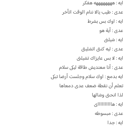
ايه : ههههههههه هفكر
عدى : طيب يالا ننام الوقت اتأخر
ايه : اوك بس بشرط
عدى : أية هو
ايه : شيلنى
عدى : ليه كنتى اتشليتى
ايه : لا بس عايزاك تشيلنى
عدى : أنا معنديش طاقة ليكى سلام
ايه بدمع : اوك سلام وجلست أرضا تبكى
تعلم أن نقطة ضعف عدى دمعاها
لذا انحنى وشالها
ايه : هااااااااااى
عدى : مبسوطه
ايه : جدا