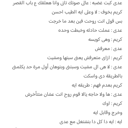
عدى كبت غضبه : عالى صوتك تانى وانا هعلقك ع باب القصر
كريم بخوف : لا وعلى ايه الطيب احسن
بس قولى انت روحت فين بعد ما خرجت
عدى : عملت حادثه وخبطت وحده
كريم : وهى كويسه
عدى : معرفش
كريم : ازاى متعرفش يعنى سبتها ومشيت
عدى : لا هى الى مشيت وسبتنى وبتوهان أول مرة حد يكلمنى
بالطريقة دى واسكت
كريم بعدم فهم : طريقه ايه
عدى : ها ولا حاجه يالا قوم روح انت عشان متتأخرش
كريم : اوك
وخرج وقابل ايه
ايه : ايه دا كل دا بتشتغل مع عدى