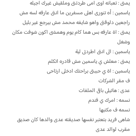
يمنى : تعبانه اوى امى طردتنى وملقيش غيرك اجيله
ياسمين : أه تنورى اهلى مسفرين ما انتى عارفه لسه مش
راجعين دلوقتى واهو شايفه محمد مش بيرجع غير بليل
يمنى : اة عارفه بس هما كام يوم وهمشى اكون شوفت مكان
وشغل
ياسمين : الى انتى اطردتى لية
يمنى : معلش ي ياسمين مش قادره اتكلم
ياسمين : اة ي حببتى براحتك ادخلى ارتاحى
ف مقر الشركات
عدى : هاتيلى باقى الملفات
نسمه : امرك ي فندم
نسمه ف مكتبها
شاهى فريد بتعتبر نفسها صديقته عدى والدها كان صديق
مقرب لوالد عدى