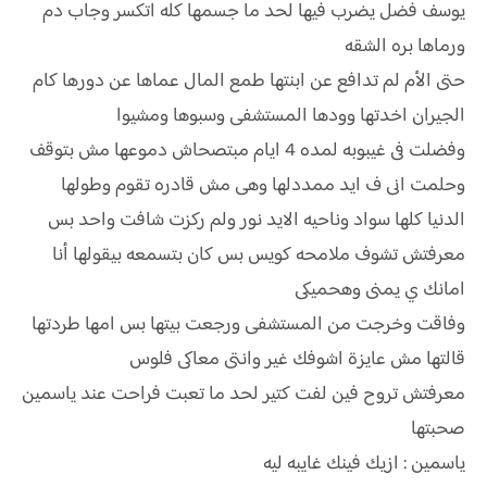
يوسف فضل يضرب فيها لحد ما جسمها كله اتكسر وجاب دم
ورماها بره الشقه
حتى الأم لم تدافع عن ابنتها طمع المال عماها عن دورها كام
الجيران اخدتها وودها المستشفى وسبوها ومشيوا
وفضلت فى غيبوبه لمده 4 ايام مبتصحاش دموعها مش بتوقف
وحلمت انى ف ايد ممددلها وهى مش قادره تقوم وطولها
الدنيا كلها سواد وناحيه الايد نور ولم ركزت شافت واحد بس
معرفتش تشوف ملامحه كويس بس كان بتسمعه بيقولها أنا
امانك ي يمنى وهحميكى
وفاقت وخرجت من المستشفى ورجعت بيتها بس امها طردتها
قالتها مش عايزة اشوفك غير وانتى معاكى فلوس
معرفتش تروح فين لفت كتير لحد ما تعبت فراحت عند ياسمين
صحبتها
ياسمين : ازيك فينك غايبه ليه