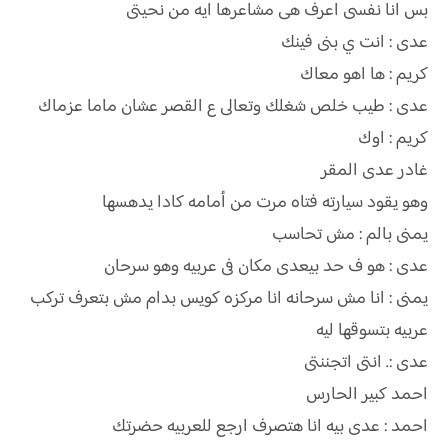
بس انا نفسى اعرف هى مشاعرها ايه من نحيتى
عدى : انت ي بنى فينك
كريم : ها اهو معاك
عدى : طيب خلص شغلك وتعالى ع القصر عشان ماما عزماك
كريم : اوك
غادر عدى المقر
وهو يقود سيارته فتاه مرت من أمامه كادا يدهسها
يمنى بالم : مش تحاسب
عدى : هو ف حد بيعدى مكان فى عربيه وهو سرحان
يمنى : انا مش سرحانه انا مركزه كويس بدام مش بتعرف تركب
عربيه بتسوقها ليه
عدى :. انتى اتجننتى
احمد كبير الحارس
احمد : عدى بيه انا هتصرف ارجع للعربيه حضرتك