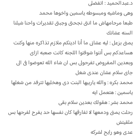
د.عبدالحميد : اتفضلى
وهى وماشيه ومبسوطه ياسمين واخوها محمد
طبعا مرحامهاش ما انتى نجحتى وجبتى تقديرات واحنا شيلنا
السنه عشانك
يمنى بزعل : ليه عشانى ما أنا اديتكم ملازم تذاكره منها وكنت
هساعدكم بس أنتوا شوفتوا اللجنه كانت صعبه ازاى
وبعدين المفروض تفرحولى بس ان شاء الله تعوضوا فى الى
جاى سلام عشان عندى شغل
محمد بكره : والله ياربيها البنت دى وهخليها تترفد من شغلها
ياسمين : هتعمل ايه
محمد بشر : هقولك بعدين سلام بقى
رحلت يمنى ودمعها لا تفارقها كان نفسها حد يفرح لفرحها بس
ملقيتش
عدى وهو رايح لشركه