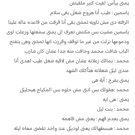
يمنى بيأس: لفيت كتير ملقيتش
ياسمين : طيب أنا هروح شغلى بقى سلام
الزفته دى مش ناويه تمشى بقى أنا قرفت من قاعده عاله علينا
ياسمين مشيت بس مكنتش تعرف انى يمنى سمعتها وزعلت اوى
ودموعها نزلت من غير ما توقف وقررت انها تمشى وهى بتفتح
الباب شافت محمد وخافت منه جدا عشان كان شارب
محمد : بمالك زعلانه عشان مش لاقيه شغل طيب اهدى أنا
عندى ليكى شغلانه هتأكلك الشهد
يمنى بفرح : أية هى
محمد :هقولك بس انتى مش حلوه بس المكياج هيحليكى
يمنى : هى ايه
محمد : بنت ليل
يمنى بعدم فهم : يعنى مش فاهمه
محمد : هبسطهالك يعنى اوديكى عند واحد تقضى معاه ليله