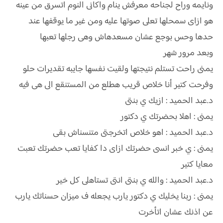
ونايمه وراح لجناحه معرفش ينام واكانى النوم اتسرق من عينه
هو ازاى سمحلها تعلى صوتها عليه ومن غير ما يوقفها عند
حدها وحس بوجع عشان مسعدهاش وهى رجلها تعبها
وبعد مرور شهر
يمنى راحت تستلم نتيجتها ولقيت نفسها جايبه تقديرات حلو
وفرحت كتير أنا خلاص قريب هطلع من المستنقع الى هى فيه
د.عبد الحميد : ازيك ي بنتى
يمنى : اهلا بحضرتك ي دكتور
د.عبد الحميد : اهو خلاص اتخرجتى متنسناش بقى
يمنى : ي خبر انسى حضرتك ازاى دا كفايا تعب حضرتك تعبت
معايا كتير
د.عبد الحميد : والله ي بنتى انتى تستاهلى كل خير
يمنى : ربنا يخليك ي دكتور يارب يجعله ف ميزان حسناتك يارب
عن اذنك عشان اتأخرت