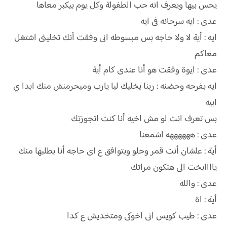
يحس بيها ويعرف انه حب الطفولة وكل يوم بيكبر معاها
عدى : ايه سرحانه فى ايه
ايه : أية لا ولا حاجه بس مبسوطه انى وفقت أنك تخلينى اشتغل
معاكم
عدى : ايوة وفقت هو أنا عندى كام أية
ايه بفرحه وحضنه : ربنا يخليك ليا يارب وميحرمنش منك ابدا ي
ابيه
بس تعرف انت لو مش اخيه أنا كنت اتجوزتك
عدى : ههههههه اشمعنا
أية : علشان أنت قمر وحلو وبتوافق ع اى حاجه أنا بطلبها منك
ياااابخت الى هتكون مراتك
عدى : والله
أية : اة
عدى : طيب كويس انى اخوكى ومتخديش ع كدا