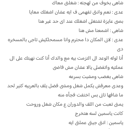
شاهى بخوف من لهجته : شغلنى معاك
عدى : نعم وانتى تفهمى ف ايه عشان اشغلك معايا
بصى عايزة تشتغلى اشغلك عند اى حد غير هنا
شاهى : اشمعنا مش هنا
عدى : لانى المكان دا محترم وانا مسمحلكيش تاجى بالمسخره
دى
أنا لوله الوعد الى التزمت بيه مع والدك أنا كنت نهيتك على الى
عملتيه واتفضلى يالا عشان مش فاضى
شاهى بغضب ومشيت بسرعه
وعدى معرفش يكمل شغل ومشى فضل يلف بالعربيه كتير لحد
ما شافها تانى بس اختفت فجأه منه
يمنى تعبت من اللف والدوران ع مكان شغل وروحت
كانت ياسمين لسه هتخرج
ياسمين : انتى جيتى عملتى ايه