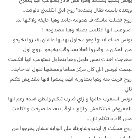
يونس بصلها بصدمه وهوا مش قادر يستوعب انها بتصرخ
وبتنده باسمه فقال بصدمه" روح انتي اتكلمتي دلوقت..
روح فضلت ماسكه ف هدومه جامد وهيا خايفه ولاكنها لما
استوعبت انها اتكلمت بصتله وهيا مصدومه..!
يونس مسك ايديها وهو بيحاول يهديها علشان يقدروا يخرجوا
من المكان دا وقدروا فعلا بعد وقت يخرجوا ..روح اول
مخرجت اخدت نفس طويل وهيا بتحاول تستوعب انها اتكلمت
..بصت ليونس اللي كان مركز معاها ومستنيها تقول ايه حاجه..
روح قربت منه وهيا بتشاورله انهم يمشوا لانها مقدرتش تتكلم
تاني ..
يونس استغرب حالتها وازاي قدرت تتكلم وتنطق اسمه رغم انها
المفروض مبتتكلمش وازاي دلوقت بعدما صرخت واتكلمت
مش قادره تتكلم تاني ..
روح مسكت في ايديه وشاورتله علي البوابه علشان يخرجوا من