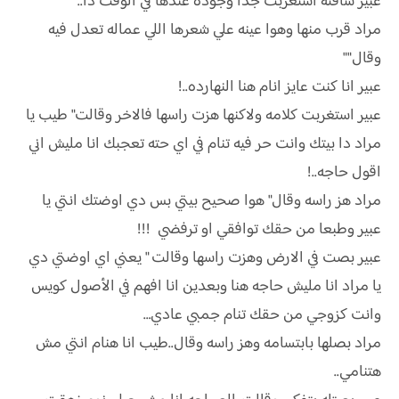
عبير شافته استغربت جدا وجودة عندها في الوقت دا..
مراد قرب منها وهوا عينه علي شعرها اللي عماله تعدل فيه
وقال""
عبير انا كنت عايز انام هنا النهارده..!
عبير استغربت كلامه ولاكنها هزت راسها فالاخر وقالت" طيب يا
مراد دا بيتك وانت حر فيه تنام في اي حته تعجبك انا مليش اني
اقول حاجه..!
مراد هز راسه وقال" هوا صحيح بيتي بس دي اوضتك انتي يا
عبير وطبعا من حقك توافقي او ترفضي !!!
عبير بصت في الارض وهزت راسها وقالت " يعني اي اوضتي دي
يا مراد انا مليش حاجه هنا وبعدين انا افهم في الأصول كويس
وانت كزوجي من حقك تنام جمبي عادي…
مراد بصلها بابتسامه وهز راسه وقال..طيب انا هنام انتي مش
هتنامي..