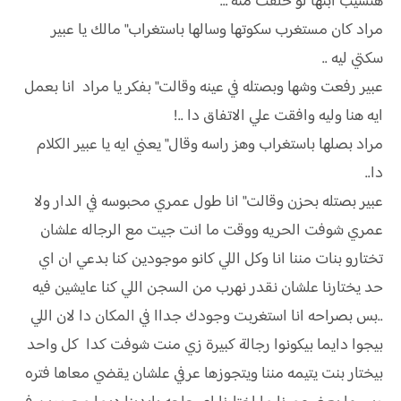
هتسيب ابنها لو خلفت منه …
مراد كان مستغرب سكوتها وسالها باستغراب" مالك يا عبير
سكتي ليه ..
عبير رفعت وشها وبصتله في عينه وقالت" بفكر يا مراد انا بعمل
ايه هنا وليه وافقت علي الاتفاق دا ..!
مراد بصلها باستغراب وهز راسه وقال" يعني ايه يا عبير الكلام
دا..
عبير بصتله بحزن وقالت" انا طول عمري محبوسه في الدار ولا
عمري شوفت الحريه ووقت ما انت جيت مع الرجاله علشان
تختارو بنات مننا انا وكل اللي كانو موجودين كنا بدعي ان اي
حد يختارنا علشان نقدر نهرب من السجن اللي كنا عايشين فيه
..بس بصراحه انا استغربت وجودك جداا في المكان دا لان اللي
بيجوا دايما بيكونوا رجالة كبيرة زي منت شوفت كدا كل واحد
بيختار بنت يتيمه مننا ويتجوزها عرفي علشان يقضي معاها فتره