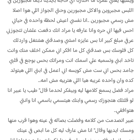
ويسبها يعني عمرنا ما اختارنا اي حاجه بايدينا ديما مجبورين في
اللبس مجبروين والاكل مجبورين وحتي الجواز اللي هوا اصلا
مش رسمي مجبورين ..انا نفسي اعيش لحظة واحده في حياتي
احس فيها اني حره وانا عارفه يا مراد انك دفعت علشان تتجوزني
عرفي مبلغ كبير انا بس عايزه امشي وصدقني هشتغل واردلك
كل فلوسك بس صدقني كل ما افكر اني ممكن اخلف منك وانت
تاخد ابني وتسميه علي اسمك انت ومراتك بحس بوجع في قلبي
جامد بحس اني ست مش كويسه اني اعمل في ابني اللي هيتولد
كده وان واحده غريبه هيا اللي هتربيه مش امه…
مراد فضل يسمع كلامها ليه وبيفكر لحدما قال" طيب يا عبير انا
لو قلتلك هتجوزك رسمي وابنك هيتسمي باسمي انا وانتي
هتوافقي..
عبير اتصدمت من كلامه وفضلت بصاله في عينه وهوا قرب منها
ومسك ايديها وقال" انا مش عارف ليه كل ما ابص في عينك