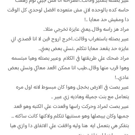
عبير بصتله بتفكير وقالت..الصراحه انا مش جيلي نوم زهقت
حاسه كده بالوحده لاني مش متعوده افضل لوحدي كل الوقت
دا ومفيش حد معايا ..!
مراد هز راسه وقال..يعني عايزة تخرجي مثلا..
عبير بصتله باستغراب وقالت..اخرج اروح فين لا انا قصدي اني
عايزه حد يقعد معايا نتكلم ..نسلي بعض يعني..
مراد ضحك علي طريقتها في الكلام وعبير بصتله وهيا مبتسمه
وهوا قرب منها وقال..طيب انا ممكن اقعد معاكي ونسلي بعض
عادي..!
عبير بصت في الارض بخجل وهوا كان مبسوط لانه اول مره
يتعامل مع بنت جميلة وهاديه زي عبير ..
عبير بصت لمراد وحركت راسها وقعدت علي الكنبه وهو قعد
جمبها وكان بيبصلها وهو مستنيها تتكلم ولاكنها كانت ساكته …
بتفكر هي بتعمل ايه هنا وليه وافقت علي الاتفاق دا وازي هيا