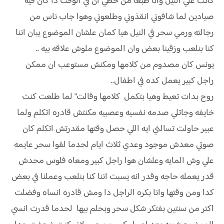
كانت علي النيل وانا طبعا من حظي ان في الوقت دا كان فيه
صيادين لما شافوني انقذوني وطلعوني وهوا جاب ناس من
رجالته ورمي سحر في النيل هيا كمان علشان الموضوع يبان اننا
كنا بنلعب وزقينا بعض وان الموضوع ملوش علاقه بيه ..
يونس كان مصدوم من كلامها ومكنش مستوعب ان ممكن
راجل كبير يعمل كده في اطفال..
روح بدات تعيط وهيا بتكمل كلامها وقالت" لما طلعت كنت
خايفه وجاتلي صدمه نفسيه وعصبيه مكنتش قادره اتكلم ولما
عبير حاولت تسالني ايه اللي حصل وقتها مقدرتش اتكلم كان
صوتي معدش موجود وعدي ثلاث ايام لحدما لقوا سحر عايمه
علي وش المايه وعلشان هوا راجل كبير ومعاه فلوس محدش
قدر يعمله حاجه وقدر انه يسبت اننا كنا بنلعب وعملنا في بعض
كدا ومن وقتها وانا بكره الراجل دا ومش قادره انساه وفضلت
اكتر من سنتين بفتكر شكل سحر وبحلم بيها لحدما قدرت انسي