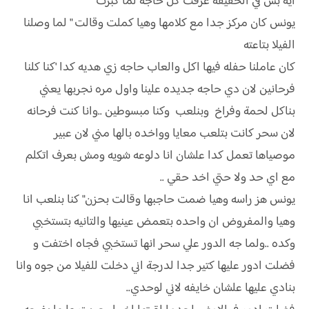
ايه بس في الحقيقه عرفت كل حاجه لما كبرت
يونس كان مركز جدا مع كلامها وهيا كملت وقالت " لما وصلنا
الفيلا بتاعته
كان عاملنا حفله فيها اكل والعاب حاجه زي هديه كدا 'كنا كلنا
فرحانين لان دي حاجه جديده علينا واول مره نجربها يعني
بناكل لحمة وفراخ وبنلعب وكنا مبسوطين ..وانا كنت فرحانه
لان سحر كانت بتلعب معايا وواخده بالها مني لان عبير
موصياها تعمل كدا علشان انا دلوعه شويه ومش بعرف اتكلم
مع اي حد ولا حتي اخد حقي ..
يونس هز راسه وهيا ضمت حاجبها وقالت بحزن" كنا بنلعب انا
وهيا والمفروض ان واحده بتعمض عينيها والتانيه بتستخبي
وكده ..ولما جه الدور علي سحر انها تستخبي فجاه اختفت و
فضلت ادور عليها كتير جدا لدرجة اني دخلت للفيلا من جوه وانا
بنادي عليها علشان خايفه لاني لوحدي..