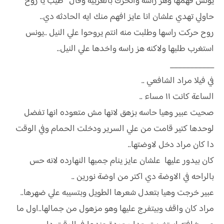
يونس فهمها وهز راسه واتحرك بالعربيه وقال " طيب يا روح
حاولي تهدي علشان انا عايز افهم منك ايه الحادثه دي..
روح حركت راسها وطلبت منه انتم يروحوا علي النيل ..يونس
استغرب طلبها ولاكنه هز راسه واخدها علي النيل..
___________
في فيلا مراد الشافعي ..
الساعة كانت ١١ مساء ..
صحيت عبير وهيا حاسه بزهق لانها مش متعوده انها تفضل
لوحدها كتير قامت من علي السرير ودخلت الحمام وفي الوقت
دا كان مراد دخل لاوضتها..
كان بيدور عليها علشان عايز ينام جمبها النهارده لانه حس
بالراحه في الاوضة دي اكتر من اوضة نورين ..
عبير خرجت وهيا بتعدل شعرها الطويل وبتسيبه علي ضهرها..
مراد كان واقف وبيتفرج عليها وهو مزهول من جمالها..اول ما