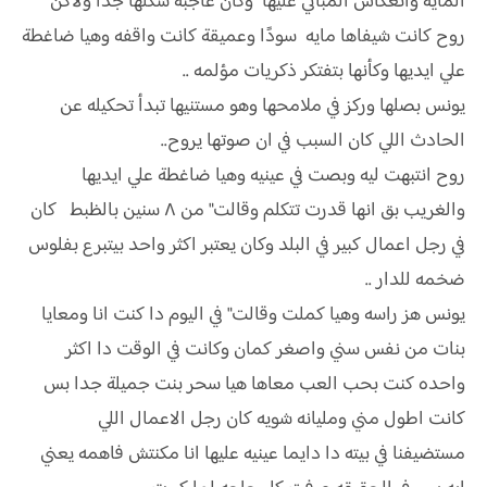
المايه وانعكاس المباني عليها وكان عاجبه شكلها جدا ولاكن
روح كانت شيفاها مايه سودًا وعميقة كانت واقفه وهيا ضاغطة
علي ايديها وكأنها بتفتكر ذكريات مؤلمه ..
يونس بصلها وركز في ملامحها وهو مستنيها تبدأ تحكيله عن
الحادث اللي كان السبب في ان صوتها يروح..
روح انتبهت ليه وبصت في عينيه وهيا ضاغطة علي ايديها
والغريب بق انها قدرت تتكلم وقالت" من ٨ سنين بالظبط كان
في رجل اعمال كبير في البلد وكان يعتبر اكثر واحد بيتبرع بفلوس
ضخمه للدار ..
يونس هز راسه وهيا كملت وقالت" في اليوم دا كنت انا ومعايا
بنات من نفس سني واصغر كمان وكانت في الوقت دا اكثر
واحده كنت بحب العب معاها هيا سحر بنت جميلة جدا بس
كانت اطول مني ومليانه شويه كان رجل الاعمال اللي
مستضيفنا في بيته دا دايما عينيه عليها انا مكنتش فاهمه يعني