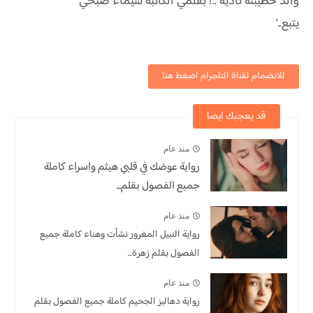
والد خطيبته ناديه ..! بقلمي الكاتبة شيماء صبحي
يتبع..'
للانضمام لقناة التلجرام اضغط هنا
قد يعجبك ايضا
منذ عام
رواية عوضك في قلبي هيثم واسراء كاملة
جميع الفصول بقلم...
منذ عام
رواية النبيل المغرور نشأت وهناء كاملة جميع
الفصول بقلم زهرة...
منذ عام
رواية دهاليز الجحيم كاملة جميع الفصول بقلم