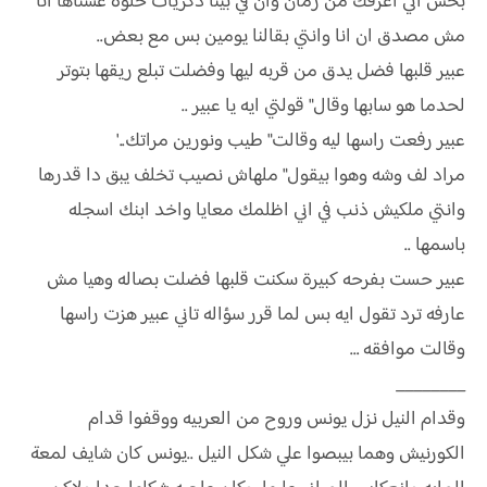
بحس اني اعرفك من زمان وان في بينا ذكريات حلوه عشناها انا
مش مصدق ان انا وانتي بقالنا يومين بس مع بعض..
عبير قلبها فضل يدق من قربه ليها وفضلت تبلع ريقها بتوتر
لحدما هو سابها وقال" قولتي ايه يا عبير ..
عبير رفعت راسها ليه وقالت" طيب ونورين مراتك..'
مراد لف وشه وهوا بيقول" ملهاش نصيب تخلف يبق دا قدرها
وانتي ملكيش ذنب في اني اظلمك معايا واخد ابنك اسجله
باسمها ..
عبير حست بفرحه كبيرة سكنت قلبها فضلت بصاله وهيا مش
عارفه ترد تقول ايه بس لما قرر سؤاله تاني عبير هزت راسها
وقالت موافقه …
________
وقدام النيل نزل يونس وروح من العربيه ووقفوا قدام
الكورنيش وهما بيبصوا علي شكل النيل ..يونس كان شايف لمعة