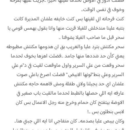
فضلت ادور في الاوض لحدما لقيتها اخيرا ..جريت عليها بفرحه
وخوف في نفس الوقت..
كنت فرحانه اني لقيتها بس كنت خايفه علشان المديرة كانت
بتنبه علينا مندخلش للفيلا قربت منها وانا بقول بهمس قومي يا
سحر قبل ما صاحب الفيلا يشوفنا ..
سحر مكنتش بترد عليا والغريب بق ان هدومها مكنتش مظبوطه
يعني كأن حد شددها منها جامد ..فضلت اهزها بخوف لحدما
سحر وقعت من علي السرير واول ماوقعت لقيت في د"م علي
السرير وعلي بنط"لونها الابيض " فضلت اصرخ باعلي صوت
علشان اي حد يجيلنا ولاني طفلة ومش فاهمه حاجه مكنتش
عارفه ايه اللي حصلها بالظبط لحدما مالقيت باب صغير في
الاوضة بيتفتح كان حمام وخرج منه رجل الاعمال بس كان
لابس بنطلون بس ..!
وكان بيبص عليا بصدمه.. كان متفاجي انا ايه اللي جبني هنا..