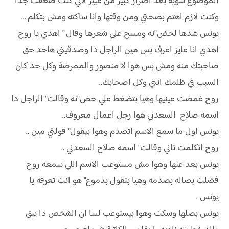
الموضوع شويه بعد اصرار كبير من عبير لاني كنت ضعفت جدا
وكنت لازم اهتم بصحتي ومن وقتها وانا ساكته ومش بتكلم …
يونس شدها لحض"نه ومسح علي شعرها وقال " اهدي يا روح
اهدي انا عايز اعرف بس مين الراجل دا وصدقيني هاخد حق
صاحبتك منه ومش بس هوا لا منصور والممرضة وكل حد كان
السبب في ظلمك انتي وكل اصحابك..
روح غمضت عينيها وهيا بتضغط علي حض"نه وقالت" الراجل دا
اسمه صلاح السعدني هوا رجل اعمال معروف..
يونس اول ما سمع الاسم اتصدم وهوا بيقول" قولتي مين ..
روح اتكلمت تاني وقالت" اسمه صلاح السعدني ..
يونس بعد عنها وهوا مش مستوعب الاسم اللي سمعه روح
فضلت بصاله بصدمه وهيا بتقول بدموع" هو انت تعرفه يا
يونس .
يونس بصلها وسكت وهوا بيستوعب لسا ان الشخص دا يبق