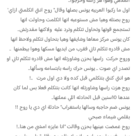
الملاهي وهوا هز راسه وخرجوا..
اول ما ركبوا العربيه يونس بصلها وقال" روح انتي اتكلمتي ازاي'
روح بصتله وهيا مش مستوعبه انها اتكلمت وحاولت انها
تستجمع قوتها وتحاول تتكلم وترد عليه ولاكنها مقدرتش..
كان يونس مركز معاها وشايفها وهيا بتحاول تتكلم ولاحظ انها
مش قادره تتكلم تاني فقرب من ايديها مسكها وهوا بيطمنها ..
وروح حركت راسها بحزن وشاورتله انها مش قادره تتكلم تاني او
تصدر اي صوت .. يونس حرك راسه بابتسامه وسألها..
هو انتي كنتي بتتكلمي قبل كده ولا دي اول مرت ..!
روح هزت راسها وشاورتله انها كانت بتتكلم فعلا بس لما كان
عندها 10سنين قبل الحادثه اللي عملتها..
يونس ضم حاجبه وسالها باستغراب" حادثة اي دي يا روح !!
بقلمي شيماء صبحي
روح غمضت عينيها بحزن وقالت "انا عايزه امشي من هنا..!