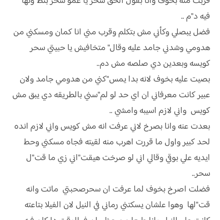
قربت منه بخوف وانا بقول الحق سحر يا عمو سحر بنط"ونها
فيه د"م ..
فضل يبصلي وكأني مش بتكلم وقرب مني انا كمان ومسكني من
هدومي وشدني جامد عليه وقال" متخافيش يا حبيتي سحر
كويسه وبعدين دي صلصه مش دم..
بصيت عليه بخوف لانه بدا يمس"كني من هدومي جامد ولان
عبير كانت معرفاني ان اي حد لو لم"سني بالطريقه دي يبق مش
كويس واني لازم اسيبه وامشي ..
بعدت عنه وانا بصرخ لاني عرفت انه مش كويس واني لازم انده
لحد كبير واول ما قررت اهرب منه لقيته فجاه مسكني وحط
ايديه علي بوقي وقالي اني لو صرخت هيقت"اني زي ما قت"ل
سحر..
فضلت اصرخ بخوف لما عرفت ان سحرصحبتي ماتت وانه
قت"لها وهوا علشان يسكتني رماني في النيل لان الفيلا بتاعته